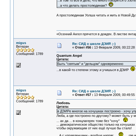
...в том то всё и дело, что много говорится о эзо
...а что делать простолюдинам?
А простолюдинам Уолша читать и жить в Новой Д
«Осенний Ангел прячется в дождях. В листве янтарн
migus
Re: СИД о школе ДЭИР. ;-)
Ветеран
«
Ответ #56 :
13 Февраля 2009, 00:22:28 
Сообщений: 1789
Quantum Angel
Цитата:
Быть "святым" и "дельцом" одновременно
...в какой-то степени этому и учишься в ДЭИР
migus
Re: СИД о школе ДЭИР. ;-)
Ветеран
«
Ответ #57 :
13 Февраля 2009, 00:49:55 
Сообщений: 1789
Любовь
Цитата:
в ДЭИРе многое на хочушках построено - хочу у
Люба, а где построено по другому? может быть у 
... ах да ... в концлагерях тоже без "хочу"
... демократическое общество только на хочушках 
чтобы окружающим от них ещё лучше бы стало!
А с управленцами - вообще напряг...
... где