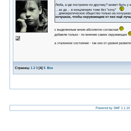
Люба, а где построено по другому? может быть у 
... ах да ... в концлагерях тоже без "хочу"
... демократическое общество только на хочушках
хочушках, чтобы окружающим от них ещё лучш
с выделенным мною абсолютно согласная
добавлю только - по мнению самих окружающих
а эталонное состояние - так оно от уровня развит
Страниц:
1
2
3
[
4
]
5
Все
Powered by SMF 1.1.10