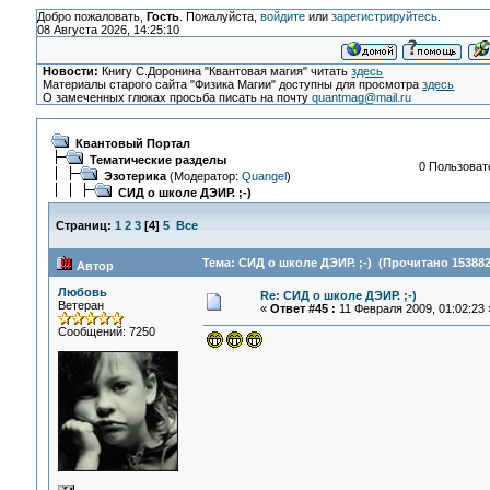
Добро пожаловать,
Гость
. Пожалуйста,
войдите
или
зарегистрируйтесь
.
08 Августа 2026, 14:25:10
Новости:
Книгу С.Доронина "Квантовая магия" читать
здесь
Материалы старого сайта "Физика Магии" доступны для просмотра
здесь
О замеченных глюках просьба писать на почту
quantmag@mail.ru
Квантовый Портал
Тематические разделы
0 Пользовате
Эзотерика
(Модератор:
Quangel
)
СИД о школе ДЭИР. ;-)
Страниц:
1
2
3
[
4
]
5
Все
Тема: СИД о школе ДЭИР. ;-) (Прочитано 153882
Автор
Любовь
Re: СИД о школе ДЭИР. ;-)
Ветеран
«
Ответ #45 :
11 Февраля 2009, 01:02:23 
Сообщений: 7250