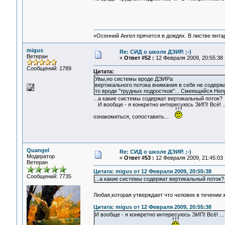
«Осенний Ангел прячется в дождях. В листве янтарн
migus
Re: СИД о школе ДЭИР. ;-)
Ветеран
«
Ответ #52 :
12 Февраля 2009, 20:55:38 
Сообщений: 1789
Цитата:
Увы,но системы вроде ДЭИРа
вертикального потока внимания в себе не содержа
то вроде "трудных подростков"... Смеющийся Не
...а какие системы содержат вертикальный поток?
И вообще - я конкретно интересуюсь ЭИП! Всё! ..
ознакомиться, сопоставить...
Quangel
Re: СИД о школе ДЭИР. ;-)
Модератор
«
Ответ #53 :
12 Февраля 2009, 21:45:03 
Ветеран
Цитата: migus от 12 Февраля 2009, 20:55:38
Сообщений: 7735
...а какие системы содержат вертикальный поток?
Любая,которая утверждает что человек в течении 
Цитата: migus от 12 Февраля 2009, 20:55:38
И вообще - я конкретно интересуюсь ЭИП! Всё! ..