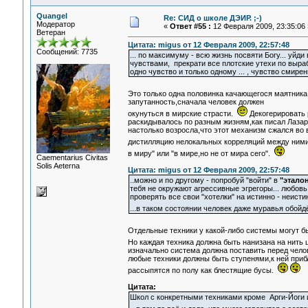
Quangel
Re: СИД о школе ДЭИР. ;-)
Модератор
«
Ответ #55 :
12 Февраля 2009, 23:35:06 
Ветеран
Цитата: migus от 12 Февраля 2009, 22:57:48
Сообщений: 7735
... по максимуму - всю жизнь посвяти Богу... уйд
чувствами, прекрати все плотские утехи по выраб
одно чувство и только одному ... , чувство смире
Это только одна половинка качающегося маятник
запутанность,сначала человек должен
окунуться в мирские страсти.
Декогерировать 
раскидывалось по разным жизням,как писал Лазаре
настолько возросла,что этот механизм сжался во 
дистилляцию нелокальных корреляций между ним
в миру" или "в мире,но не от мира сего".
Сaementarius Civitas
Solis Aeterna
Цитата: migus от 12 Февраля 2009, 22:57:48
..можно и по другому - попробуй "войти" в
"этало
тебя не окружают агрессивные эгрегоры... любовь 
проверять все свои "хотелки" на истинно - неистин
...в таком состоянии человек даже муравья обойд
Отдельные техники у какой-либо системы могут б
Но каждая техника должна быть нанизана на нить
изначально система должна поставить перед чело
любые техники должны быть ступенями,к ней при
рассыпятся по полу как блестящие бусы.
Цитата:
Школ с конкретными техниками кроме Арги-Йоги 