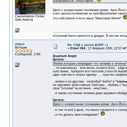
ознакомиться, сопоставить...
Школ с конкретными техниками кроме Арги-Йоги 
а вот школа,основанная на преобразовании само
Сaementarius Civitas
это собственно и есть наша "Квантовая Магия"
Solis Aeterna
«Осенний Ангел прячется в дождях. В листве янтарн
migus
Re: СИД о школе ДЭИР. ;-)
Ветеран
«
Ответ #54 :
12 Февраля 2009, 22:57:48 
Сообщений: 1789
Quantum Angel
Цитата:
Любая,которая утверждает что человек в течении 
... по максимуму - всю жизнь посвяти Богу... уйд
чувствами, прекрати все плотские утехи по выраб
одно чувство и только одному ... , чувство смирен
...можно и по другому - попробуй "войти" в
"этало
не окружают агрессивные эгрегоры... любовь к "вы
свои "хотелки" на истинно - неистино...
...в таком состоянии человек даже муравья обойдё
Цитата:
Школ с конкретными техниками кроме Арги-Йоги 
...в том то всё и дело, что много говорится о эзот
...а что делать простолюдинам?