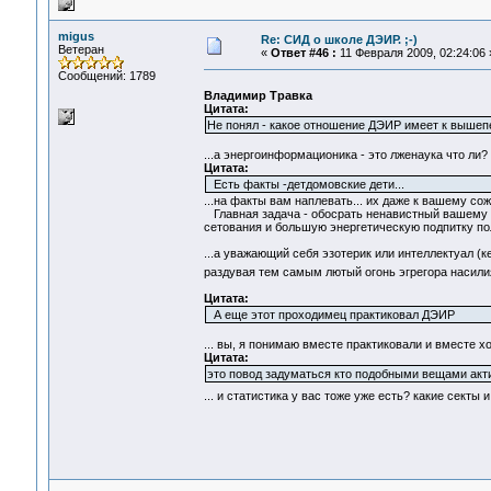
migus
Re: СИД о школе ДЭИР. ;-)
Ветеран
«
Ответ #46 :
11 Февраля 2009, 02:24:06 
Сообщений: 1789
Владимир Травка
Цитата:
Не понял - какое отношение ДЭИР имеет к выше
...а энергоинформационика - это лженаука что ли
Цитата:
Есть факты -детдомовские дети...
...на факты вам наплевать... их даже к вашему со
Главная задача - обосрать ненавистный вашему "Х
сетования и большую энергетическую подпитку по
...а уважающий себя эзотерик или интеллектуал (к
раздувая тем самым лютый огонь эгрегора насил
Цитата:
А еще этот проходимец практиковал ДЭИР
... вы, я понимаю вместе практиковали и вместе х
Цитата:
это повод задуматься кто подобными вещами акти
... и статистика у вас тоже уже есть? какие секты