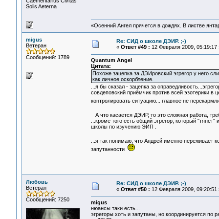
Сaementarius Civitas
Solis Aeterna
«Осенний Ангел прячется в дождях. В листве янтарн
migus
Re: СИД о школе ДЭИР. ;-)
Ветеран
«
Ответ #49 :
12 Февраля 2009, 05:19:17 
Сообщений: 1789
Quantum Angel
Цитата:
Похоже зацепка за ДЭИровский эгрегор у него с
как личное оскорбление.
...я бы сказал - зацепка за справедливость...эгрего
совдеповский приёмчик против всей эзотерики в ц
контролировать ситуацию... главное не перекармли
А что касается ДЭИР, то это сложная работа, тр
...кроме того есть общий эгрегор, который "тянет"
школы по изучению ЭИП .
...я так понимаю, что Андрей именно переживает к
запутанности
Любовь
Re: СИД о школе ДЭИР. ;-)
Ветеран
«
Ответ #50 :
12 Февраля 2009, 09:20:51 
Сообщений: 7250
migus
нюансы таки есть...
эгрегоры хоть и запутаны, но координируется по р