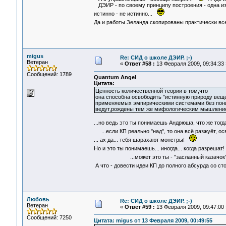
ДЭИР - по своему принципу построения - одна из
истинно - не истинно...
Да и работы Зеланда скопированы практически вс
migus
Re: СИД о школе ДЭИР. ;-)
Ветеран
«
Ответ #58 :
13 Февраля 2009, 09:34:33 
Сообщений: 1789
Quantum Angel
Цитата:
Ценность количественной теории в том,что
она способна освободить "истинную природу веще
применяемых эмпирическими системами без поним
ведут,рождены тем же мифологическим мышлени
...но ведь это ты понимаешь Андрюша, что же то
...если КП реально "над", то она всё разжуёт, о
... ах да... тебя шарахают монстры!
Но и это ты понимаешь... иногда... когда разрешат
...может это ты - "засланный казачок"..
А что - довести идеи КП до полного абсурда со ст
Любовь
Re: СИД о школе ДЭИР. ;-)
Ветеран
«
Ответ #59 :
13 Февраля 2009, 09:47:00 
Сообщений: 7250
Цитата: migus от 13 Февраля 2009, 00:49:55