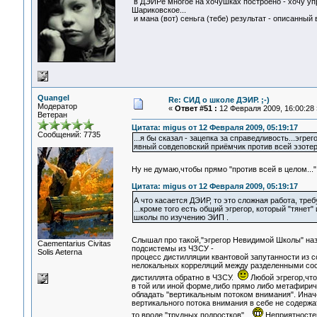
в ДЭИРе многое на хочушках построено - хочу упр
Шариковское...
и мана (вот) сеньга (тебе) результат - описанный
Quangel
Re: СИД о школе ДЭИР. ;-)
Модератор
«
Ответ #51 :
12 Февраля 2009, 16:00:28 
Ветеран
Цитата: migus от 12 Февраля 2009, 05:19:17
Сообщений: 7735
...я бы сказал - зацепка за справедливость...эгрего
явный совдеповский приёмчик против всей эзотери
Ну не думаю,чтобы прямо "против всей в целом...
Цитата: migus от 12 Февраля 2009, 05:19:17
А что касается ДЭИР, то это сложная работа, тр
...кроме того есть общий эгрегор, который "тянет
школы по изучению ЭИП .
Слышал про такой,"эгрегор Невидимой Школы" наз
Сaementarius Civitas
подсистемы из ЧЗСУ -
Solis Aeterna
процесс дистилляции квантовой запутанности из 
нелокальных корреляций между разделенными со
дистиллята обратно в ЧЗСУ.
Любой эгрегор,чт
в той или иной форме,либо прямо либо метафирич
обладать "вертикальным потоком внимания". Инач
вертикального потока внимания в себе не содержа
то вроде "трудных подростков"...
Неприятносте