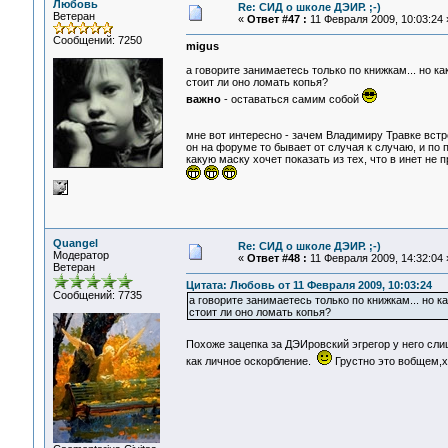
Любовь
Re: СИД о школе ДЭИР. ;-)
Ветеран
«
Ответ #47 :
11 Февраля 2009, 10:03:24 
Сообщений: 7250
migus
а говорите занимаетесь только по книжкам... но ка
стоит ли оно ломать копья?
важно
- оставаться самим собой
мне вот интересно - зачем Владимиру Травке вст
он на форуме то бывает от случая к случаю, и по п
какую маску хочет показать из тех, что в инет не
Quangel
Re: СИД о школе ДЭИР. ;-)
Модератор
«
Ответ #48 :
11 Февраля 2009, 14:32:04 
Ветеран
Цитата: Любовь от 11 Февраля 2009, 10:03:24
Сообщений: 7735
а говорите занимаетесь только по книжкам... но ка
стоит ли оно ломать копья?
Похоже зацепка за ДЭИровский эгрегор у него сл
как личное оскорбление.
Грустно это вобщем,х