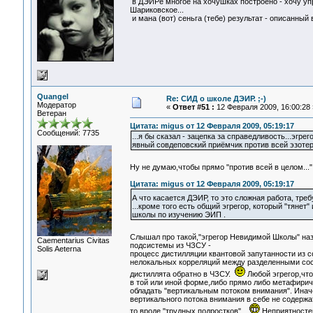
в ДЭИРе многое на хочушках построено - хочу упр
Шариковское...
и мана (вот) сеньга (тебе) результат - описанный
Quangel
Re: СИД о школе ДЭИР. ;-)
Модератор
«
Ответ #51 :
12 Февраля 2009, 16:00:28 
Ветеран
Цитата: migus от 12 Февраля 2009, 05:19:17
Сообщений: 7735
...я бы сказал - зацепка за справедливость...эгрего
явный совдеповский приёмчик против всей эзотери
Ну не думаю,чтобы прямо "против всей в целом...
Цитата: migus от 12 Февраля 2009, 05:19:17
А что касается ДЭИР, то это сложная работа, тр
...кроме того есть общий эгрегор, который "тянет
школы по изучению ЭИП .
Слышал про такой,"эгрегор Невидимой Школы" наз
Сaementarius Civitas
подсистемы из ЧЗСУ -
Solis Aeterna
процесс дистилляции квантовой запутанности из 
нелокальных корреляций между разделенными со
дистиллята обратно в ЧЗСУ.
Любой эгрегор,чт
в той или иной форме,либо прямо либо метафирич
обладать "вертикальным потоком внимания". Инач
вертикального потока внимания в себе не содержа
то вроде "трудных подростков"...
Неприятносте