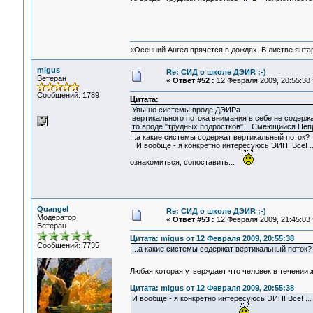
«Осенний Ангел прячется в дождях. В листве янтарн
migus
Re: СИД о школе ДЭИР. ;-)
Ветеран
«
Ответ #52 :
12 Февраля 2009, 20:55:38 
Сообщений: 1789
Цитата:
Увы,но системы вроде ДЭИРа
вертикального потока внимания в себе не содержа
то вроде "трудных подростков"... Смеющийся Не
...а какие системы содержат вертикальный поток?
И вообще - я конкретно интересуюсь ЭИП! Всё! ..
ознакомиться, сопоставить...
Quangel
Re: СИД о школе ДЭИР. ;-)
Модератор
«
Ответ #53 :
12 Февраля 2009, 21:45:03 
Ветеран
Цитата: migus от 12 Февраля 2009, 20:55:38
Сообщений: 7735
...а какие системы содержат вертикальный поток?
Любая,которая утверждает что человек в течении 
Цитата: migus от 12 Февраля 2009, 20:55:38
И вообще - я конкретно интересуюсь ЭИП! Всё! ..