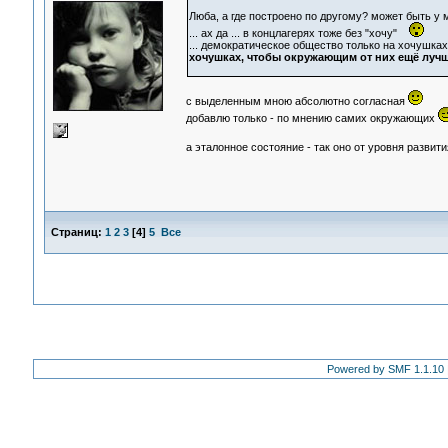
Люба, а где построено по другому? может быть у 
... ах да ... в концлагерях тоже без "хочу"
... демократическое общество только на хочушках
хочушках, чтобы окружающим от них ещё лучш
с выделенным мною абсолютно согласная
добавлю только - по мнению самих окружающих
а эталонное состояние - так оно от уровня развит
Страниц:
1
2
3
[
4
]
5
Все
Powered by SMF 1.1.10