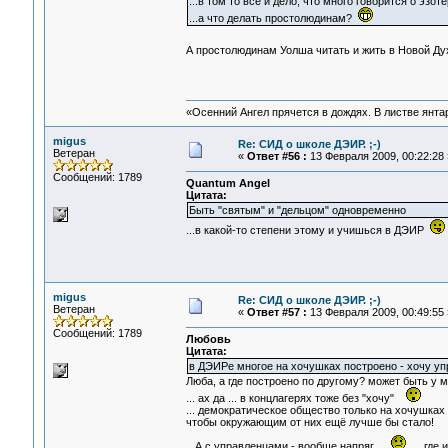
...в том то всё и дело, что много говорится о эзо
...а что делать простолюдинам?
А простолюдинам Уолша читать и жить в Новой Д
«Осенний Ангел прячется в дождях. В листве янтарн
migus
Re: СИД о школе ДЭИР. ;-)
Ветеран
«
Ответ #56 :
13 Февраля 2009, 00:22:28 
Сообщений: 1789
Quantum Angel
Цитата:
Быть "святым" и "дельцом" одновременно
...в какой-то степени этому и учишься в ДЭИР
migus
Re: СИД о школе ДЭИР. ;-)
Ветеран
«
Ответ #57 :
13 Февраля 2009, 00:49:55 
Сообщений: 1789
Любовь
Цитата:
в ДЭИРе многое на хочушках построено - хочу у
Люба, а где построено по другому? может быть у 
... ах да ... в концлагерях тоже без "хочу"
... демократическое общество только на хочушках 
чтобы окружающим от них ещё лучше бы стало!
А с управленцами - вообще напряг...
... где