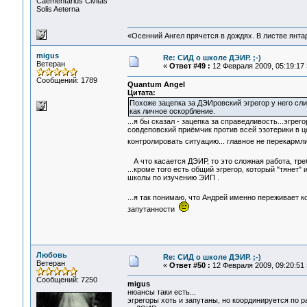
Сaementarius Civitas
Solis Aeterna
«Осенний Ангел прячется в дождях. В листве янтарн
migus
Re: СИД о школе ДЭИР. ;-)
Ветеран
«
Ответ #49 :
12 Февраля 2009, 05:19:17 
Сообщений: 1789
Quantum Angel
Цитата:
Похоже зацепка за ДЭИровский эгрегор у него с
как личное оскорбление.
...я бы сказал - зацепка за справедливость...эгрего
совдеповский приёмчик против всей эзотерики в ц
контролировать ситуацию... главное не перекармли
А что касается ДЭИР, то это сложная работа, тр
...кроме того есть общий эгрегор, который "тянет"
школы по изучению ЭИП .
...я так понимаю, что Андрей именно переживает к
запутанности
Любовь
Re: СИД о школе ДЭИР. ;-)
Ветеран
«
Ответ #50 :
12 Февраля 2009, 09:20:51 
Сообщений: 7250
migus
нюансы таки есть...
эгрегоры хоть и запутаны, но координируется по р