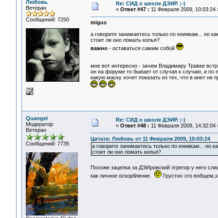
Любовь
Re: СИД о школе ДЭИР. ;-)
Ветеран
«
Ответ #47 :
11 Февраля 2009, 10:03:24 
Сообщений: 7250
migus
а говорите занимаетесь только по книжкам... но ка
стоит ли оно ломать копья?
важно
- оставаться самим собой
мне вот интересно - зачем Владимиру Травке вст
он на форуме то бывает от случая к случаю, и по п
какую маску хочет показать из тех, что в инет не
Quangel
Re: СИД о школе ДЭИР. ;-)
Модератор
«
Ответ #48 :
11 Февраля 2009, 14:32:04 
Ветеран
Цитата: Любовь от 11 Февраля 2009, 10:03:24
Сообщений: 7735
а говорите занимаетесь только по книжкам... но ка
стоит ли оно ломать копья?
Похоже зацепка за ДЭИровский эгрегор у него сл
как личное оскорбление.
Грустно это вобщем,х