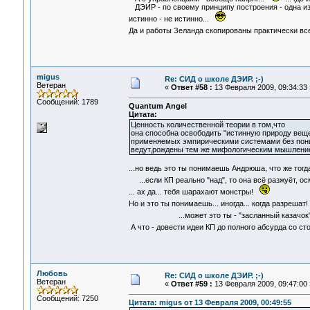
ДЭИР - по своему принципу построения - одна из
истинно - не истинно...
Да и работы Зеланда скопированы практически вс
migus
Re: СИД о школе ДЭИР. ;-)
Ветеран
«
Ответ #58 :
13 Февраля 2009, 09:34:33 
Сообщений: 1789
Quantum Angel
Цитата:
Ценность количественной теории в том,что
она способна освободить "истинную природу веще
применяемых эмпирическими системами без поним
ведут,рождены тем же мифологическим мышлени
...но ведь это ты понимаешь Андрюша, что же то
...если КП реально "над", то она всё разжуёт, о
... ах да... тебя шарахают монстры!
Но и это ты понимаешь... иногда... когда разрешат
...может это ты - "засланный казачок"..
А что - довести идеи КП до полного абсурда со ст
Любовь
Re: СИД о школе ДЭИР. ;-)
Ветеран
«
Ответ #59 :
13 Февраля 2009, 09:47:00 
Сообщений: 7250
Цитата: migus от 13 Февраля 2009, 00:49:55