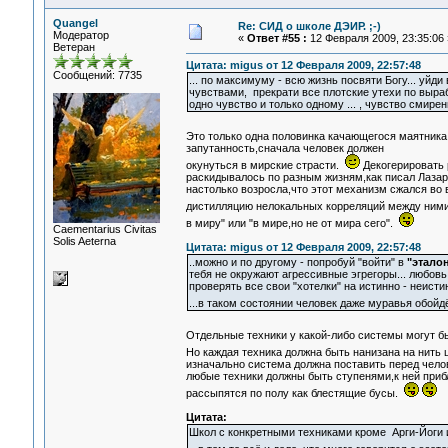
Quangel
Re: СИД о школе ДЭИР. ;-)
Модератор
«
Ответ #55 :
12 Февраля 2009, 23:35:06 
Ветеран
Цитата: migus от 12 Февраля 2009, 22:57:48
Сообщений: 7735
... по максимуму - всю жизнь посвяти Богу... уйд
чувствами, прекрати все плотские утехи по выраб
одно чувство и только одному ... , чувство смире
Это только одна половинка качающегося маятник
запутанность,сначала человек должен
окунуться в мирские страсти.
Декогерировать 
раскидывалось по разным жизням,как писал Лазаре
настолько возросла,что этот механизм сжался во 
дистилляцию нелокальных корреляций между ним
в миру" или "в мире,но не от мира сего".
Сaementarius Civitas
Solis Aeterna
Цитата: migus от 12 Февраля 2009, 22:57:48
..можно и по другому - попробуй "войти" в
"этало
тебя не окружают агрессивные эгрегоры... любовь 
проверять все свои "хотелки" на истинно - неистин
...в таком состоянии человек даже муравья обойд
Отдельные техники у какой-либо системы могут б
Но каждая техника должна быть нанизана на нить
изначально система должна поставить перед чело
любые техники должны быть ступенями,к ней при
рассыпятся по полу как блестящие бусы.
Цитата:
Школ с конкретными техниками кроме Арги-Йоги 