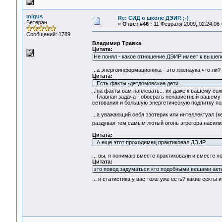
migus
Re: СИД о школе ДЭИР. ;-)
Ветеран
«
Ответ #46 :
11 Февраля 2009, 02:24:06 
Сообщений: 1789
Владимир Травка
Цитата:
Не понял - какое отношение ДЭИР имеет к выше
...а энергоинформационика - это лженаука что ли
Цитата:
Есть факты -детдомовские дети...
...на факты вам наплевать... их даже к вашему со
Главная задача - обосрать ненавистный вашему "Х
сетования и большую энергетическую подпитку по
...а уважающий себя эзотерик или интеллектуал (к
раздувая тем самым лютый огонь эгрегора насил
Цитата:
А еще этот проходимец практиковал ДЭИР
... вы, я понимаю вместе практиковали и вместе х
Цитата:
это повод задуматься кто подобными вещами акти
... и статистика у вас тоже уже есть? какие секты