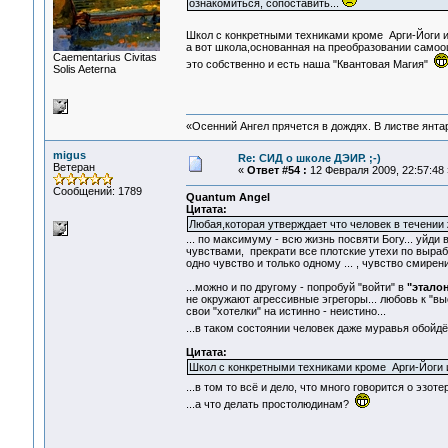
ознакомиться, сопоставить...
Школ с конкретными техниками кроме Арги-Йоги 
а вот школа,основанная на преобразовании само
Сaementarius Civitas
это собственно и есть наша "Квантовая Магия"
Solis Aeterna
«Осенний Ангел прячется в дождях. В листве янтарн
migus
Re: СИД о школе ДЭИР. ;-)
Ветеран
«
Ответ #54 :
12 Февраля 2009, 22:57:48 
Сообщений: 1789
Quantum Angel
Цитата:
Любая,которая утверждает что человек в течении 
... по максимуму - всю жизнь посвяти Богу... уйд
чувствами, прекрати все плотские утехи по выраб
одно чувство и только одному ... , чувство смирен
...можно и по другому - попробуй "войти" в
"этало
не окружают агрессивные эгрегоры... любовь к "вы
свои "хотелки" на истинно - неистино...
...в таком состоянии человек даже муравья обойдё
Цитата:
Школ с конкретными техниками кроме Арги-Йоги 
...в том то всё и дело, что много говорится о эзот
...а что делать простолюдинам?