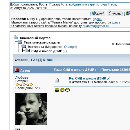
Добро пожаловать,
Гость
. Пожалуйста,
войдите
или
зарегистрируйтесь
.
08 Августа 2026, 20:30:41
Новости:
Книгу С.Доронина "Квантовая магия" читать
здесь
Материалы старого сайта "Физика Магии" доступны для просмотра
здесь
О замеченных глюках просьба писать на почту
quantmag@mail.ru
Квантовый Портал
Тематические разделы
0 Пользоват
Эзотерика
(Модератор:
Quangel
)
СИД о школе ДЭИР. ;-)
Страниц:
1
2
3
[
4
]
5
Все
Тема: СИД о школе ДЭИР. ;-) (Прочитано 153965
Автор
Любовь
Re: СИД о школе ДЭИР. ;-)
Ветеран
«
Ответ #45 :
11 Февраля 2009, 01:02:23 
Сообщений: 7250