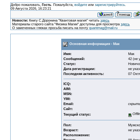
Добро пожаловать,
Гость
. Пожалуйста,
войдите
или
зарегистрируйтесь
.
09 Августа 2026, 16:23:21
Новости:
Книгу С.Доронина "Квантовая магия" читать
здесь
Материалы старого сайта "Физика Магии" доступны для просмотра
здесь
О замеченных глюках просьба писать на почту
quantmag@mail.ru
Основная информация - Мак
Имя:
Мак
Сообщений:
42 (не 
Статус:
Новичо
Дата регистрации:
не указ
Последняя активность:
07 Октя
ICQ:
AIM:
MSN:
YIM:
Email:
скрыт
Сайт:
Offli
Текущий статус:
Пол:
Мужск
Возраст:
не указ
Расположение: