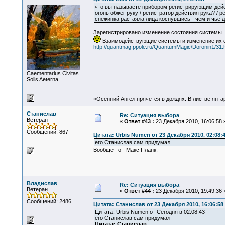
что вы называете прибором регистрирующим дей
огонь обжег руку / регистратор действия рука? / р
снежинка растаяла лица коснувшись - чем и чье 
Зарегистрировано изменение состояния системы. т
Взаимодействующие системы и изменение их с
http://quantmag.ppole.ru/QuantumMagic/Doronin1/31.
Сaementarius Civitas
Solis Aeterna
«Осенний Ангел прячется в дождях. В листве янтарн
Станислав
Re: Ситуация выбора
Ветеран
«
Ответ #43 :
23 Декабря 2010, 16:06:58 
Сообщений: 867
Цитата: Urbis Numen от 23 Декабря 2010, 02:08:
его Станислав сам придумал
Вообще-то - Макс Планк.
Владислав
Re: Ситуация выбора
Ветеран
«
Ответ #44 :
23 Декабря 2010, 19:49:36 
Сообщений: 2486
Цитата: Станислав от 23 Декабря 2010, 16:06:58
Цитата: Urbis Numen от Сегодня в 02:08:43
его Станислав сам придумал
Цитата: Станислав