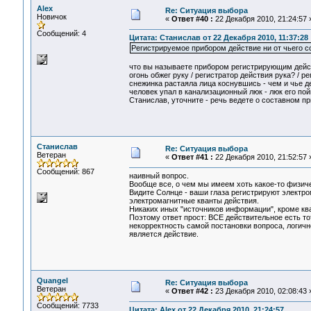
Alex
Re: Ситуация выбора
Новичок
«
Ответ #40 :
22 Декабря 2010, 21:24:57 
Сообщений: 4
Цитата: Станислав от 22 Декабря 2010, 11:37:28
Регистрируемое прибором действие ни от чьего с
что вы называете прибором регистрирующим дейс
огонь обжег руку / регистратор действия рука? / р
снежинка растаяла лица коснувшись - чем и чье д
человек упал в канализационный люк - люк его по
Станислав, уточните - речь ведете о составном пр
Станислав
Re: Ситуация выбора
Ветеран
«
Ответ #41 :
22 Декабря 2010, 21:52:57 
Сообщений: 867
наивный вопрос.
Вообще все, о чем мы имеем хоть какое-то физиче
Видите Солнце - ваши глаза регистрируют электр
электромагнитные кванты действия.
Никаких иных "источников информации", кроме ква
Поэтому ответ прост: ВСЕ действительное есть т
некорректность самой постановки вопроса, логичн
является действие.
Quangel
Re: Ситуация выбора
Ветеран
«
Ответ #42 :
23 Декабря 2010, 02:08:43 
Сообщений: 7733
Цитата: Alex от 22 Декабря 2010, 21:24:57