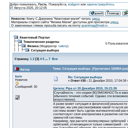
Добро пожаловать,
Гость
. Пожалуйста,
войдите
или
зарегистрируйтесь
.
07 Августа 2026, 20:12:05
Новости:
Книгу С.Доронина "Квантовая магия" читать
здесь
Материалы старого сайта "Физика Магии" доступны для просмотра
здесь
О замеченных глюках просьба писать на почту
quantmag@mail.ru
Квантовый Портал
Тематические разделы
0 Пользователе
Физика
(Модератор:
valeriy
)
Ситуация выбора
Страниц:
1
2
[
3
]
4
5
...
7
Все
Тема: Ситуация выбора (Прочитано 183954 раз
Автор
kuro
Re: Ситуация выбора
Новичок
«
Ответ #30 :
21 Декабря 2010, 17:04:39 
Сообщений: 30
Цитата: Pipa от 20 Декабря 2010, 15:21:26
Случайность - это скорее ВОЗМОЖНОСТЬ в какой-
обычного течения событий. Однако эти возможнос
искусственно).
А разве может ситуация в физической реальности
повторе, мы уже рассматриваем какой-то кусок ре
системы может быть сделан математический расч
соответсвует своя альтернатива в развитии систе
замкнутой системы.
Например, при расчете молекулярных орбиталей в
орбиталей, отличающихся только симметрией - это
них "случайным" образом. Но эта вырожденность 