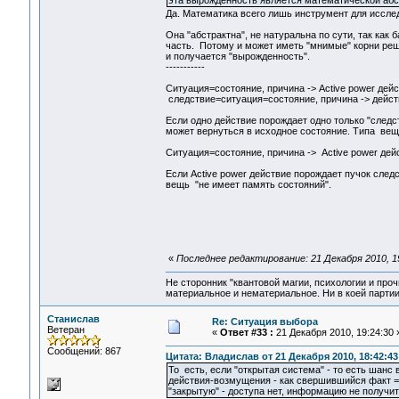
эта вырожденность является математической абс
Да. Математика всего лишь инструмент для иссле
Она "абстрактна", не натуральна по сути, так ка
часть. Потому и может иметь "мнимые" корни реш
и получается "вырожденность".
-----------
Ситуация=состояние, причина -> Active power дей
следствие=ситуация=состояние, причина -> действи
Если одно действие порождает одно только "следст
может вернуться в исходное состояние. Типа вещ
Ситуация=состояние, причина -> Active power дейс
Если Active power действие порождает пучок следс
вещь "не имеет память состояний".
«
Последнее редактирование: 21 Декабря 2010, 1
Не сторонник "квантовой магии, психологии и проч
материальное и нематериальное. Ни в коей партии
Станислав
Re: Ситуация выбора
Ветеран
«
Ответ #33 :
21 Декабря 2010, 19:24:30 
Сообщений: 867
Цитата: Владислав от 21 Декабря 2010, 18:42:43
То есть, если "открытая система" - то есть шанс
действия-возмущения - как свершившийся факт = 
"закрытую" - доступа нет, информацию не получи