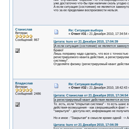
уже достаточно что-бы при наличии сколь угодно с
А если ситуация (состояние) не является замкнуто
что за ее пределами воспроизвести нельзя.
Станислав
Re: Ситуация выбора
Ветеран
«
Ответ #31 :
21 Декабря 2010, 17:34:54 
Сообщений: 867
Цитата: kuro от 21 Декабря 2010, 17:04:39
А если ситуация (состояние) не является замкну
Браво!
Лишь поправку надо сделать, что все с точностью
регистрируемого кванта действия, а регистрируем
системы".
Отделяйте физику (регистрируемый квант действия
Владислав
Re: Ситуация выбора
Ветеран
«
Ответ #32 :
21 Декабря 2010, 18:42:43 
Сообщений: 2486
Цитата: Станислав от 21 Декабря 2010, 17:34:54
а регистрируемый квант действия является источ
То есть, если "открытая система" - то есть шанс 
действия-возмущения - как свершившийся факт = 
"закрытую" - доступа нет, информацию не получит
Но и иное : "Закрытая" в смысле кроме одной -> Act
Цитата: kuro от 21 Декабря 2010, 17:04:39