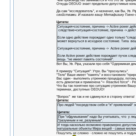
Чем производство занимается и что это за "фабрик
Откуда OEOUO знает предельно-допустимые концен
Да сам "исследователь", и назначил, как Вы, Ув. P
свойствами. И назвало вашу Метафизику Говно-
Цитата:
Ситуация=состояние, причина -> Active power дей
следствие=ситуация=состояние, причина -> действ
Если одно действие порождает одно только "следст
может вернуться в исходное состояние. Типа вещ
Ситуация=состояние, причина -> Active power дей
Если Active power действие порождает пучок след
вещь "не имеет память состояний".
Вот Вы, Ув. Pipa, указали про себя "Одержимая дем
К примеру "Ситуация": Утро. Вы "проснулись".
"Тело" Ваше имеет "память" и восстановило "прир
Вас один - выполнить утреннюю процедуру, потому 
есть демонтаж и применена "<- Reactive force" - Р
Что бы так понятнее про ситуацию утреннюю Вашу 
терминах, доступных OEOUO!
"Вопрос" же так и не сдвинулся в сторону ответа!
Цитата:
Про людей "посредством себя и "я" проявлений" з
Цитата:
При "обдумывании" надо бы учитывать, что у лю
"разумным и не_разумным".
И тогда насколько возможно правомерно допустим
натуральные объекты Мира вещей - самые мелки
Пошутить не сложно - сложно не пошутить и подум