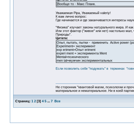
Вообще-то - Макс Планк.
Уважаемая Pipa, Уважаемый valeriy!
К вам лично вопрос:
Где начинается и где заканчивается интересы наук
"Физика" изучает законы натурального мира. И ка
Или этот фактор ("живое" или нет) настолько мал,
Природы".
Цитата:
Опыт, пытать, пытки - применить Active power (
Experiment= эксперимент
exp eriment=Опыт eriment
experi ment = эксперимента Ment
Mental=психического
men tal=мужчин экспериментальных
Если позволить себе "подумать" в терминах "го
Не сторонник "квантовой магии, психологии и проч
материальное и нематериальное. Ни в коей партии
Страниц:
1
2
[
3
]
4
5
...
7
Все