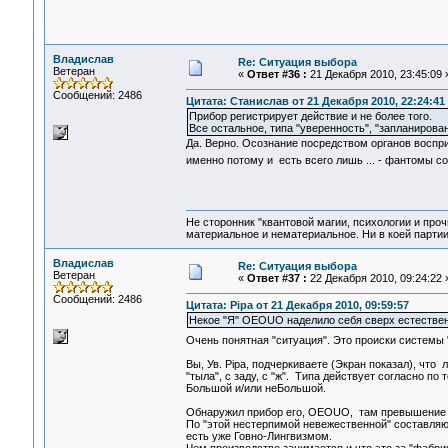
Владислав
Re: Ситуация выбора
Ветеран
«
Ответ #36 :
21 Декабря 2010, 23:45:09 
Сообщений: 2486
Цитата: Станислав от 21 Декабря 2010, 22:24:41
Прибор регистрирует действие и не более того.
Все остальное, типа "уверенность", "запланирован
Да. Верно. Осознание посредством органов воспр
именно потому и есть всего лишь ... - фантомы с
Не сторонник "квантовой магии, психологии и проч
материальное и нематериальное. Ни в коей партии
Владислав
Re: Ситуация выбора
Ветеран
«
Ответ #37 :
22 Декабря 2010, 09:24:22 
Сообщений: 2486
Цитата: Pipa от 21 Декабря 2010, 09:59:57
Некое "Я" OEOUO наделило себя сверх естестве
Очень понятная "ситуация". Это происки системы 
Вы, Ув. Pipa, подчеркиваете (Экран показал), чт
"тыла", с заду, с "ж". Типа действует согласно п
Большой и/или неБольшой.
Обнаружил прибор его, OEOUO, там превышение П
По "этой нестерпимой невежественной" составляю
есть уже Говно-Лингвизмом.