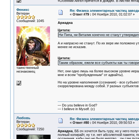
«Осенний Ангел прячется в дождях. В листве янтарн
Феникс
Re: Физика элементарных частиц заводи
Ветеран
«
Ответ #79 :
04 Ноября 2010, 01:02:07 »
Сообщений: 1045
Ариадна
Цитата:
Ни Пипа, ни Виталик конечно не станут утверждать,
А и напрасно не станут. По их вере им положено у
менее не исказив.
Цитата:
Таким образом, ежели все субъекты как ты говори
таинственный
Нет, они одно лишь на более высоком уровне иера
незнакомец
мне и всем "пробужденным" от адвайты).
Но на уровне наполнения (сознания) - все субъек
скоррелирована между собой. У разных субъектов
— Do you believe in God?
— I believe in Myself. (c)
Любовь
Re: Физика элементарных частиц заводи
Ветеран
«
Ответ #80 :
04 Ноября 2010, 09:50:53 »
Сообщений: 7250
Ариадна
, ББ оч хочется быть гуру, но у него пол
полный копирайт, ну т.е. нет абсолютной памяти,
осознания, кабы оно не было мертво... он сам пута