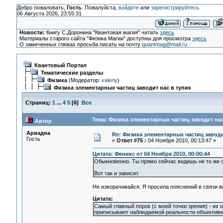
Добро пожаловать,
Гость
. Пожалуйста,
войдите
или
зарегистрируйтесь
.
06 Августа 2026, 23:55:31
Новости:
Книгу С.Доронина "Квантовая магия" читать
здесь
Материалы старого сайта "Физика Магии" доступны для просмотра
здесь
О замеченных глюках просьба писать на почту
quantmag@mail.ru
Квантовый Портал
Тематические разделы
Физика
(Модератор:
valeriy
)
Физика элементарных частиц заводит нас в тупик
Страниц:
1
...
4
5
[
6
]
Все
Тема: Физика элементарных частиц заводит нас
Автор
Ариадна
Re: Физика элементарных частиц заводи
Гость
«
Ответ #75 :
04 Ноября 2010, 00:13:47 »
Цитата: Феникс от 04 Ноября 2010, 00:00:44
Обыкновенно. Ты прямо сейчас видишь не то же с
Вот так и зависит.
Не изворачивайся. Я просила пояснений в связи во
Цитата:
Самый главный порок (с моей точки зрения) - их о
приписывают наблюдаемой реальности объективно