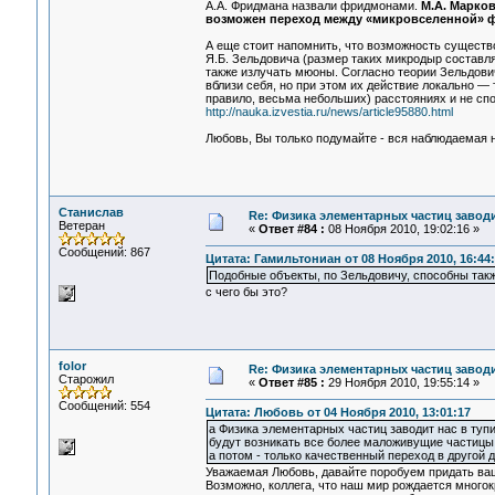
А.А. Фридмана назвали фридмонами.
М.А. Марков
возможен переход между «микровселенной» 
А еще стоит напомнить, что возможность существ
Я.Б. Зельдовича (размер таких микродыр составл
также излучать мюоны. Согласно теории Зельдови
вблизи себя, но при этом их действие локально — 
правило, весьма небольших) расстояниях и не спо
http://nauka.izvestia.ru/news/article95880.html
Любовь, Вы только подумайте - вся наблюдаемая н
Станислав
Re: Физика элементарных частиц заводи
Ветеран
«
Ответ #84 :
08 Ноября 2010, 19:02:16 »
Сообщений: 867
Цитата: Гамильтониан от 08 Ноября 2010, 16:44
Подобные объекты, по Зельдовичу, способны так
с чего бы это?
folor
Re: Физика элементарных частиц заводи
Старожил
«
Ответ #85 :
29 Ноября 2010, 19:55:14 »
Сообщений: 554
Цитата: Любовь от 04 Ноября 2010, 13:01:17
а Физика элементарных частиц заводит нас в туп
будут возникать все более маложивущие частицы, 
а потом - только качественный переход в другой д
Уважаемая Любовь, давайте поробуем придать ва
Возможно, коллега, что наш мир рождается мног