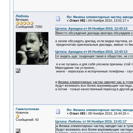
Любовь
Re: Физика элементарных частиц заводи
Ветеран
«
Ответ #82 :
04 Ноября 2010, 13:01:17 »
Сообщений: 7250
Цитата: Ариадна от 04 Ноября 2010, 12:43:13
Вместо обсуждения доклада аватара обсуждаем с
а зачем обсуждать доклад, если видна паутина, из
предпочитаю оригинальные доклады, живые то биш
Цитата: Ариадна от 04 Ноября 2010, 12:43:13
эт видать щас тенденция такая в обществе, не ст
я и не пугаюсь и для себя уяснила причины этой т
Мироздание так устроено...
иначе - пересказы и испорченные телефоны - скуч
а
Физика элементарных частиц заводит нас в тупи
будут возникать все более маложивущие частицы, о
а потом - только качественный переход в другой ди
Гамильтониан
Re: Физика элементарных частиц заводи
Новичок
«
Ответ #83 :
08 Ноября 2010, 16:44:26 »
Сообщений: 43
Цитата: Любовь от 04 Ноября 2010, 13:01:17
а Физика элементарных частиц заводит нас в туп
будут возникать все более маложивущие частицы, 