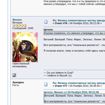
Они разве утверждали, что я и ты примерно в это
именно утверждал, что мы с тобой сейчас наблюд
Феникс
Re: Физика элементарных частиц заводи
Ветеран
«
Ответ #76 :
04 Ноября 2010, 00:21:06 »
Сообщений: 1045
Цитата:
Назови поимённо, кто именно утверждал, что мы 
Виталий. Валерий. Пипа. Маркс. Энгельс. Ленин. Б
Все материалисты, все "локальные реалисты" - п
Я полагаю иначе, чему и пытаюсь тебя здесь науч
таинственный
незнакомец
— Do you believe in God?
— I believe in Myself. (c)
Ариадна
Re: Физика элементарных частиц заводи
Гость
«
Ответ #77 :
04 Ноября 2010, 00:38:40 »
Цитата: Феникс от 04 Ноября 2010, 00:21:06
Виталий. Валерий. Пипа. Маркс. Энгельс. Ленин. Б
Все материалисты, все "локальные реалисты" - по