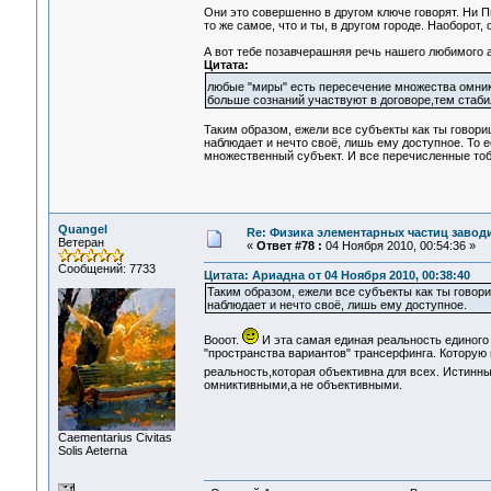
Они это совершенно в другом ключе говорят. Ни Пи
то же самое, что и ты, в другом городе. Наоборот,
А вот тебе позавчерашняя речь нашего любимого а
Цитата:
любые "миры" есть пересечение множества омник
больше сознаний участвуют в договоре,тем стаби
Таким образом, ежели все субъекты как ты говори
наблюдает и нечто своё, лишь ему доступное. То е
множественный субъект. И все перечисленные тоб
Quangel
Re: Физика элементарных частиц заводи
Ветеран
«
Ответ #78 :
04 Ноября 2010, 00:54:36 »
Сообщений: 7733
Цитата: Ариадна от 04 Ноября 2010, 00:38:40
Таким образом, ежели все субъекты как ты говори
наблюдает и нечто своё, лишь ему доступное.
Вооот.
И эта самая единая реальность единого
"пространства вариантов" трансерфинга. Которую
реальность,которая объективна для всех. Истинн
омниктивными,а не объективными.
Сaementarius Civitas
Solis Aeterna