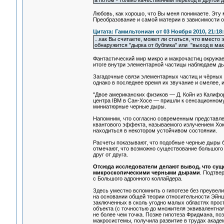
а потом - только качественный переход в другой д
Любовь, как хорошо, что Вы меня понимаете. Эту
Преобразование и самой материи в зависимости о
Цитата: Гамильтониан от 03 Ноября 2010, 21:18
...как Вы считаете, может ли статься, что вмес
обнаружится "дырка от бублика" или "выход в ма
Фантастический мир микро и макрочастиц окружает 
итоге внутри элементарной частицы наблюдаем дыр
Загадочные связи элементарных частиц и чёрных 
однако в последнее время их звучание и смелее, 
"Двое американских физиков — Д. Койн из Калифор
центра IBM в Сан-Хосе — пришли к сенсационному
миниатюрные черные дыры.
Напомним, что согласно современным представле
квантового эффекта, называемого излучением Хоки
находиться в некотором устойчивом состоянии.
Расчеты показывают, что подобные черные дыры б
отмечают, что возможно существование большого 
друг от друга.
Отсюда исследователи делают вывод, что сущ
микроскопическими черными дырами
. Подтве
с Большого адронного коллайдера.
Здесь уместно вспомнить о гипотезе без преувел
на основании общей теории относительности Эйнш
заключенных в сколь угодно малых областях прост
объекта (с точностью до множителя эквивалентная
не более чем точка. Позже гипотеза Фридмана, по
макросистемы, получила развитие в трудах акаде