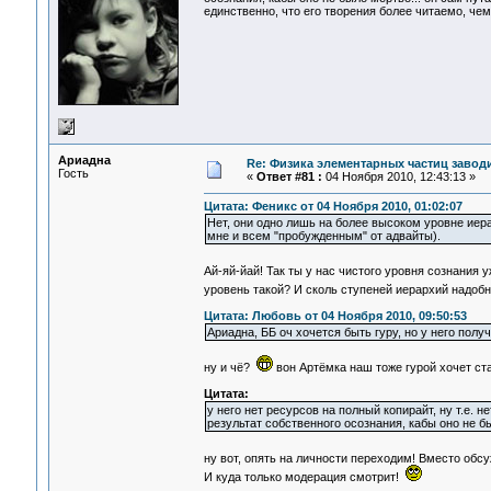
единственно, что его творения более читаемо, че
Ариадна
Re: Физика элементарных частиц заводи
Гость
«
Ответ #81 :
04 Ноября 2010, 12:43:13 »
Цитата: Феникс от 04 Ноября 2010, 01:02:07
Нет, они одно лишь на более высоком уровне иера
мне и всем "пробужденным" от адвайты).
Ай-яй-йай! Так ты у нас чистого уровня сознания
уровень такой? И сколь ступеней иерархий надобн
Цитата: Любовь от 04 Ноября 2010, 09:50:53
Ариадна, ББ оч хочется быть гуру, но у него полу
ну и чё?
вон Артёмка наш тоже гурой хочет ста
Цитата:
у него нет ресурсов на полный копирайт, ну т.е.
результат собственного осознания, кабы оно не бы
ну вот, опять на личности переходим! Вместо обс
И куда только модерация смотрит!