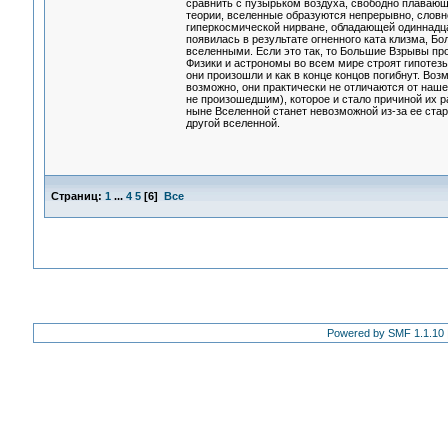
сравнить с пузырьком воздуха, свободно плавающ
теории, вселенные образуются непрерывно, словно
гиперкосмической нирване, обладающей одиннадца
появилась в результате огненного ката клизма, Б
вселенными. Если это так, то Большие Взрывы про
Физики и астрономы во всем мире строят гипотезы 
они произошли и как в конце концов погибнут. Во
возможно, они практически не отличаются от наш
не произошедшим), которое и стало причиной их 
ныне Вселенной станет невозможной из-за ее стар
другой вселенной.
Страниц:
1
...
4
5
[
6
]
Все
Powered by SMF 1.1.10