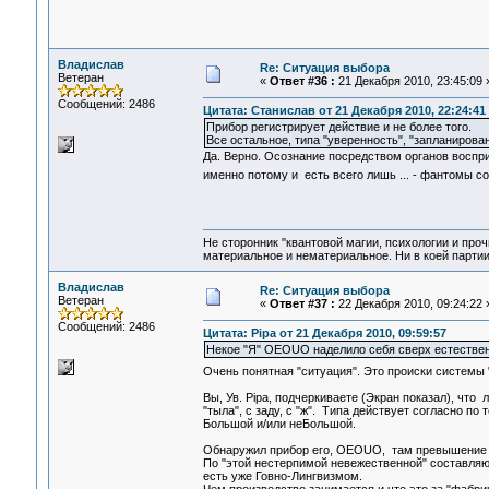
Владислав
Re: Ситуация выбора
Ветеран
«
Ответ #36 :
21 Декабря 2010, 23:45:09 
Сообщений: 2486
Цитата: Станислав от 21 Декабря 2010, 22:24:41
Прибор регистрирует действие и не более того.
Все остальное, типа "уверенность", "запланирован
Да. Верно. Осознание посредством органов воспр
именно потому и есть всего лишь ... - фантомы с
Не сторонник "квантовой магии, психологии и проч
материальное и нематериальное. Ни в коей партии
Владислав
Re: Ситуация выбора
Ветеран
«
Ответ #37 :
22 Декабря 2010, 09:24:22 
Сообщений: 2486
Цитата: Pipa от 21 Декабря 2010, 09:59:57
Некое "Я" OEOUO наделило себя сверх естестве
Очень понятная "ситуация". Это происки системы 
Вы, Ув. Pipa, подчеркиваете (Экран показал), чт
"тыла", с заду, с "ж". Типа действует согласно п
Большой и/или неБольшой.
Обнаружил прибор его, OEOUO, там превышение П
По "этой нестерпимой невежественной" составляю
есть уже Говно-Лингвизмом.