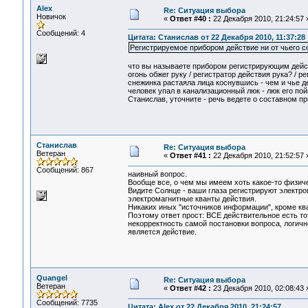
Alex
Re: Ситуация выбора
Новичок
«
Ответ #40 :
22 Декабря 2010, 21:24:57 
Сообщений: 4
Цитата: Станислав от 22 Декабря 2010, 11:37:28
Регистрируемое прибором действие ни от чьего с
что вы называете прибором регистрирующим дейс
огонь обжег руку / регистратор действия рука? / р
снежинка растаяла лица коснувшись - чем и чье д
человек упал в канализационный люк - люк его по
Станислав, уточните - речь ведете о составном пр
Станислав
Re: Ситуация выбора
Ветеран
«
Ответ #41 :
22 Декабря 2010, 21:52:57 
Сообщений: 867
наивный вопрос.
Вообще все, о чем мы имеем хоть какое-то физиче
Видите Солнце - ваши глаза регистрируют электр
электромагнитные кванты действия.
Никаких иных "источников информации", кроме ква
Поэтому ответ прост: ВСЕ действительное есть т
некорректность самой постановки вопроса, логичн
является действие.
Quangel
Re: Ситуация выбора
Ветеран
«
Ответ #42 :
23 Декабря 2010, 02:08:43 
Сообщений: 7735
Цитата: Alex от 22 Декабря 2010, 21:24:57