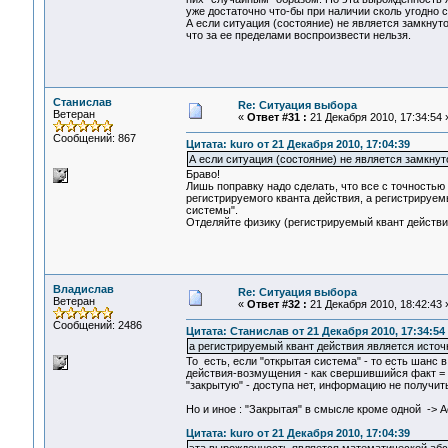
уже достаточно что-бы при наличии сколь угодно с
А если ситуация (состояние) не является замкнуто
что за ее пределами воспроизвести нельзя.
Станислав
Re: Ситуация выбора
Ветеран
«
Ответ #31 :
21 Декабря 2010, 17:34:54 
Сообщений: 867
Цитата: kuro от 21 Декабря 2010, 17:04:39
А если ситуация (состояние) не является замкну
Браво!
Лишь поправку надо сделать, что все с точностью
регистрируемого кванта действия, а регистрируем
системы".
Отделяйте физику (регистрируемый квант действия
Владислав
Re: Ситуация выбора
Ветеран
«
Ответ #32 :
21 Декабря 2010, 18:42:43 
Сообщений: 2486
Цитата: Станислав от 21 Декабря 2010, 17:34:54
а регистрируемый квант действия является источ
То есть, если "открытая система" - то есть шанс 
действия-возмущения - как свершившийся факт = 
"закрытую" - доступа нет, информацию не получит
Но и иное : "Закрытая" в смысле кроме одной -> Act
Цитата: kuro от 21 Декабря 2010, 17:04:39