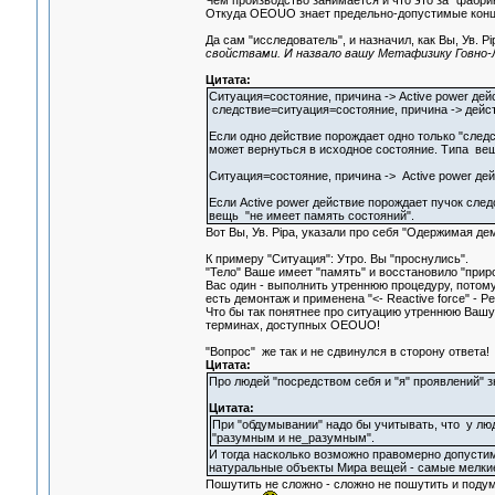
Чем производство занимается и что это за "фабрик
Откуда OEOUO знает предельно-допустимые концен
Да сам "исследователь", и назначил, как Вы, Ув. P
свойствами. И назвало вашу Метафизику Говно-
Цитата:
Ситуация=состояние, причина -> Active power дей
следствие=ситуация=состояние, причина -> действ
Если одно действие порождает одно только "следст
может вернуться в исходное состояние. Типа вещ
Ситуация=состояние, причина -> Active power дей
Если Active power действие порождает пучок след
вещь "не имеет память состояний".
Вот Вы, Ув. Pipa, указали про себя "Одержимая дем
К примеру "Ситуация": Утро. Вы "проснулись".
"Тело" Ваше имеет "память" и восстановило "прир
Вас один - выполнить утреннюю процедуру, потому 
есть демонтаж и применена "<- Reactive force" - Р
Что бы так понятнее про ситуацию утреннюю Вашу 
терминах, доступных OEOUO!
"Вопрос" же так и не сдвинулся в сторону ответа!
Цитата:
Про людей "посредством себя и "я" проявлений" з
Цитата:
При "обдумывании" надо бы учитывать, что у лю
"разумным и не_разумным".
И тогда насколько возможно правомерно допустим
натуральные объекты Мира вещей - самые мелки
Пошутить не сложно - сложно не пошутить и подум