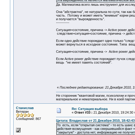
эта вырожденность является математической абс
Да. Математика всего лишь инструмент для иссле
Она "абстрактна", не натуральна по сути, так ка
часть. Потому и может иметь "мнимые" корни реш
и получается "вырожденность".
-----------
Ситуация=состояние, причина -> Active power дей
следствие=ситуация=состояние, причина -> действи
Если одно действие порождает одно только "следст
может вернуться в исходное состояние. Типа вещ
Ситуация=состояние, причина -> Active power дейс
Если Active power действие порождает пучок следс
вещь "не имеет память состояний".
«
Последнее редактирование: 21 Декабря 2010, 1
Не сторонник "квантовой магии, психологии и проч
материальное и нематериальное. Ни в коей партии
Станислав
Re: Ситуация выбора
Ветеран
«
Ответ #33 :
21 Декабря 2010, 19:24:30 
Сообщений: 867
Цитата: Владислав от 21 Декабря 2010, 18:42:43
То есть, если "открытая система" - то есть шанс
действия-возмущения - как свершившийся факт = 
"закрытую" - доступа нет, информацию не получи