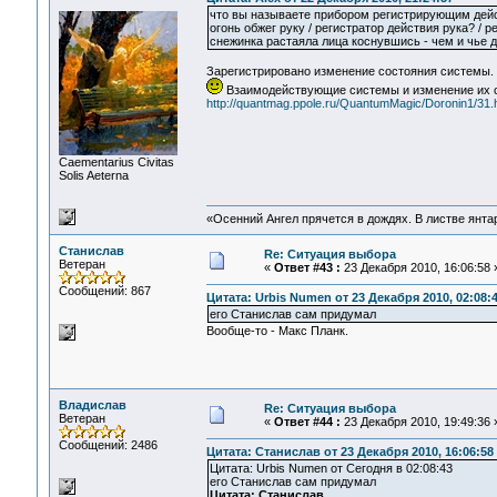
что вы называете прибором регистрирующим дей
огонь обжег руку / регистратор действия рука? / р
снежинка растаяла лица коснувшись - чем и чье 
Зарегистрировано изменение состояния системы. т
Взаимодействующие системы и изменение их с
http://quantmag.ppole.ru/QuantumMagic/Doronin1/31.
Сaementarius Civitas
Solis Aeterna
«Осенний Ангел прячется в дождях. В листве янтарн
Станислав
Re: Ситуация выбора
Ветеран
«
Ответ #43 :
23 Декабря 2010, 16:06:58 
Сообщений: 867
Цитата: Urbis Numen от 23 Декабря 2010, 02:08:
его Станислав сам придумал
Вообще-то - Макс Планк.
Владислав
Re: Ситуация выбора
Ветеран
«
Ответ #44 :
23 Декабря 2010, 19:49:36 
Сообщений: 2486
Цитата: Станислав от 23 Декабря 2010, 16:06:58
Цитата: Urbis Numen от Сегодня в 02:08:43
его Станислав сам придумал
Цитата: Станислав