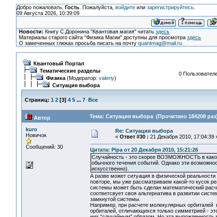
Добро пожаловать,
Гость
. Пожалуйста,
войдите
или
зарегистрируйтесь
.
09 Августа 2026, 10:39:09
Новости:
Книгу С.Доронина "Квантовая магия" читать
здесь
Материалы старого сайта "Физика Магии" доступны для просмотра
здесь
О замеченных глюках просьба писать на почту
quantmag@mail.ru
Квантовый Портал
Тематические разделы
0 Пользователе
Физика
(Модератор:
valeriy
)
Ситуация выбора
Страниц:
1
2
[
3
]
4
5
...
7
Все
Тема: Ситуация выбора (Прочитано 184208 раз
Автор
kuro
Re: Ситуация выбора
Новичок
«
Ответ #30 :
21 Декабря 2010, 17:04:39 
Сообщений: 30
Цитата: Pipa от 20 Декабря 2010, 15:21:26
Случайность - это скорее ВОЗМОЖНОСТЬ в какой-
обычного течения событий. Однако эти возможнос
искусственно).
А разве может ситуация в физической реальности
повторе, мы уже рассматриваем какой-то кусок ре
системы может быть сделан математический расч
соответсвует своя альтернатива в развитии систе
замкнутой системы.
Например, при расчете молекулярных орбиталей в
орбиталей, отличающихся только симметрией - это
них "случайным" образом. Но эта вырожденность 