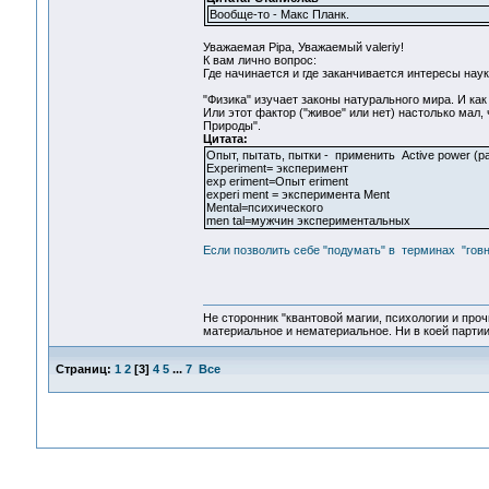
Вообще-то - Макс Планк.
Уважаемая Pipa, Уважаемый valeriy!
К вам лично вопрос:
Где начинается и где заканчивается интересы наук
"Физика" изучает законы натурального мира. И ка
Или этот фактор ("живое" или нет) настолько мал,
Природы".
Цитата:
Опыт, пытать, пытки - применить Active power (
Experiment= эксперимент
exp eriment=Опыт eriment
experi ment = эксперимента Ment
Mental=психического
men tal=мужчин экспериментальных
Если позволить себе "подумать" в терминах "го
Не сторонник "квантовой магии, психологии и проч
материальное и нематериальное. Ни в коей партии
Страниц:
1
2
[
3
]
4
5
...
7
Все