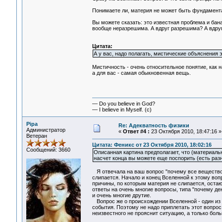
Понимаете ли, материя не может быть фундаментал
Вы можете сказать: это известная проблема и банал
вообще неразрешима. А вдруг разрешима? А вдруг 
Цитата:
А у вас, надо полагать, мистические объяснения 
Мистичность - очень относительное понятие, как н
а для вас - самая обыкновенная вещь.
— Do you believe in God?
— I believe in Myself. (c)
Pipa
Re: Адекватность физики
Администратор
«
Ответ #4 :
23 Октября 2010, 18:47:16 »
Ветеран
Цитата: Феникс от 23 Октября 2010, 18:02:16
Сообщений: 3660
Описанная картина предполагает, что (материальн
насчет конца вы можете еще поспорить (есть разн
Я отвечала на ваш вопрос "почему все вещество в
слипается. Начало и конец Вселенной к этому во
причины, по которым материя не слипается, оста
ответы на очень многие вопросы, типа "почему де
и очень многие друтие.
Вопрос же о происхождении Вселенной - один из 
события. Поэтому не надо приплетать этот вопрос 
неизвестного не прояснит ситуацию, а только боль