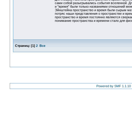
сами собой разыгрывались события вселенной. Дл
и "время" были только названиями отношений межд
Эйнштейна пространство и время были сырым мат
потряс наши представления о пространстве и врем
пространство и время постоянно являются сверк
понимание пространства и времени стало для фи
Страниц:
[
1
]
2
Все
Powered by SMF 1.1.10