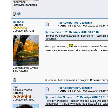
Квантовая
инструменталистка
Quangel
Re: Адекватность физики
Ветеран
«
Ответ #5 :
23 Октября 2010, 19:01:36 »
Сообщений: 7735
Цитата: Pipa от 23 Октября 2010, 18:47:16
Вопрос же о происхождении Вселенной - один из 
события.
Чего тут сложного,
выскочило сознание Омнисс
поверхности и нырнуло обратно в пралайю с нак
Сaementarius Civitas
Solis Aeterna
«Осенний Ангел прячется в дождях. В листве янтарн
Pipa
Re: Адекватность физики
Администратор
«
Ответ #6 :
24 Октября 2010, 04:08:59 »
Ветеран
Цитата: Urbis Numen от 23 Октября 2010, 19:01:
Сообщений: 3660
Чего тут сложного, выскочило сознание Омнисси
поверхности и нырнуло обратно в пралайю с нако