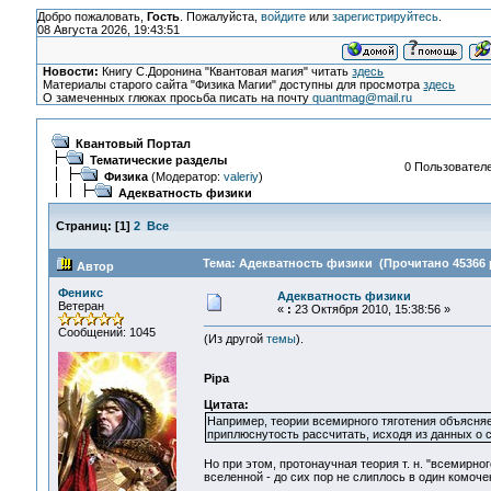
Добро пожаловать,
Гость
. Пожалуйста,
войдите
или
зарегистрируйтесь
.
08 Августа 2026, 19:43:51
Новости:
Книгу С.Доронина "Квантовая магия" читать
здесь
Материалы старого сайта "Физика Магии" доступны для просмотра
здесь
О замеченных глюках просьба писать на почту
quantmag@mail.ru
Квантовый Портал
Тематические разделы
0 Пользователе
Физика
(Модератор:
valeriy
)
Адекватность физики
Страниц:
[
1
]
2
Все
Тема: Адекватность физики (Прочитано 45366 
Автор
Феникс
Адекватность физики
Ветеран
«
:
23 Октября 2010, 15:38:56 »
Сообщений: 1045
(Из другой
темы
).
Pipa
Цитата:
Например, теории всемирного тяготения объясняе
приплюснутость рассчитать, исходя из данных о 
Но при этом, протонаучная теория т. н. "всемирно
вселенной - до сих пор не слиплось в один комоче