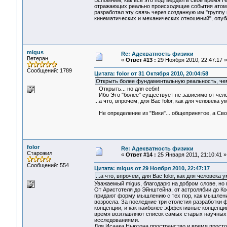
Вспомним, как все это подтвердил в свое время 
отражающих реально происходящие события атомно
разработал эту связь через созданную им "группу
кинематических и механических отношений", опубл
migus
Re: Адекватность физики
Ветеран
«
Ответ #13 :
29 Ноября 2010, 22:47:17 »
Сообщений: 1789
Цитата: folor от 31 Октября 2010, 20:04:58
Открыть более фундаментальную реальность, чем
Открыть... но для себя!
Ибо Это "более" существует не зависимо от чело
...а что, впрочем, для Вас folor, как для человека
Не определение из "Вики"... общепринятое, а Сво
folor
Re: Адекватность физики
Старожил
«
Ответ #14 :
25 Января 2011, 21:10:41 »
Сообщений: 554
Цитата: migus от 29 Ноября 2010, 22:47:17
...а что, впрочем, для Вас folor, как для человека
Уважаемый migus, благодарю на добром слове, но п
От Аристотеля до Эйнштейна, от астролябии до Ко
придают форму мышлению с тех пор, как мышлени
возросла. За последние три столетия разработки 
концепции, и как наиболее эффективные концепции
время возглавляют список самых старых научных
исследованиями.
Для Исаака Ньютона пространство и время прост