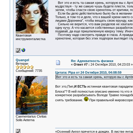
Вот это и есть та самая хрень, которую вы с Ар
мудрствуя - ту же самую чушь будете плести, тол
затем, чтобы спасти свою хренотень от критики, 
Если бы дело действительно было бы в желании ч
Только, в том-то и дело, что к вашей хрени никто
лицами Доронина", чтобы вещать свою ерунду, как
Сильно не верится, что вам разделов не хватало. 
одну кучу. А что касается собственных разработок
подавай, да еще пришпиленную кверху тему. Инач
Поэтому надо смотреть правде в глаза. А правда 
Квантовая
хренотене, которая без этих подпорок выглядит гл
инструменталистка
Quangel
Re: Адекватность физики
Ветеран
«
Ответ #7 :
24 Октября 2010, 04:23:03 »
Сообщений: 7735
Цитата: Pipa от 24 Октября 2010, 04:08:59
Вот это и есть та самая хрень, которую вы с Арт
Вот это,Пип,
И ЕСТЬ
истинная квантовая парадигма
Блоха"? В ней полностью описано именно то,что я
конкретное разрабатывать Володе Травке понадоб
снять требование.
При правильной мировоззрен
Сaementarius Civitas
Solis Aeterna
«Осенний Ангел прячется в дождях. В листве янтарн