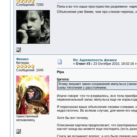
Сообщений: 7250
Пипа и во что наше пространство разряжено- нар
Объяснение уже ближе, чем про слонов-черепах, н
Феникс
Re: Адекватность физики
Ветеран
«
Ответ #3 :
23 Октября 2010, 18:02:16 »
Сообщений: 1045
Pipa
Цитата:
Этому мешает закон сохранения импульса (запаса
силы тяготения с расстоянием.
Иначе говоря: что-то взорвалось, все тела приобр
первоначальный запас импульса еще не израсход
Я пересказал ваше объяснение своими словами, н
недостаточно. Во всяком случае, для меня его нед
таинственный
Хотя бы вот почему.
незнакомец
Описанная картина предполагает, что (материально
насчет конца вы можете еще поспорить (есть разн
Сразу же возникает вопрос: а что было прежде на