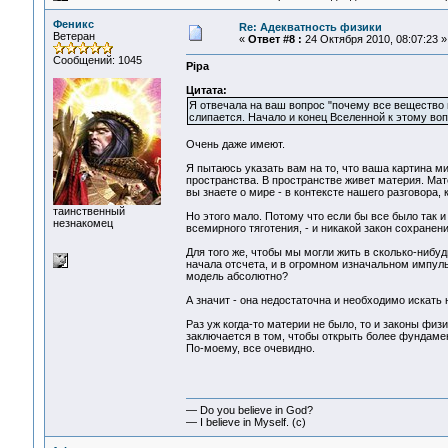
Феникс
Re: Адекватность физики
Ветеран
«
Ответ #8 :
24 Октября 2010, 08:07:23 »
Сообщений: 1045
Pipa
Цитата:
Я отвечала на ваш вопрос "почему все вещество в
слипается. Начало и конец Вселенной к этому во
Очень даже имеют.
Я пытаюсь указать вам на то, что ваша картина ми
пространства. В пространстве живет материя. Мат
вы знаете о мире - в контексте нашего разговора, 
таинственный
Но этого мало. Потому что если бы все было так и
незнакомец
всемирного тяготения, - и никакой закон сохранен
Для того же, чтобы мы могли жить в сколько-нибу
начала отсчета, и в огромном изначальном импул
модель абсолютно?
А значит - она недостаточна и необходимо искать
Раз уж когда-то материи не было, то и законы физ
заключается в том, чтобы открыть более фундаме
По-моему, все очевидно.
— Do you believe in God?
— I believe in Myself. (c)