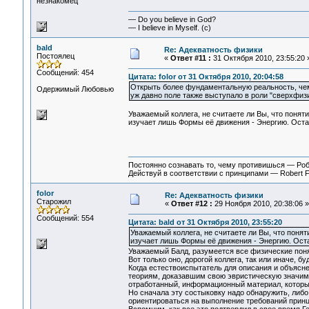
незнакомец
— Do you believe in God?
— I believe in Myself. (c)
bald
Re: Адекватность физики
Постоялец
«
Ответ #11 :
31 Октября 2010, 23:55:20 
Сообщений: 454
Цитата: folor от 31 Октября 2010, 20:04:58
Открыть более фундаментальную реальность, чем 
Одержимый Любовью
уж давно поле также выступало в роли "сверхфизи
Уважаемый коллега, не считаете ли Вы, что понят
изучает лишь Формы её движения - Энергию. Остае
Постоянно сознавать то, чему противишься — Ро
Действуй в соответствии с принципами — Robert 
folor
Re: Адекватность физики
Старожил
«
Ответ #12 :
29 Ноября 2010, 20:38:06 »
Сообщений: 554
Цитата: bald от 31 Октября 2010, 23:55:20
Уважаемый коллега, не считаете ли Вы, что поня
изучает лишь Формы её движения - Энергию. Остае
Уважаемый Балд, разумеется все физические пон
Вот только оно, дорогой коллега, так или иначе, б
Когда естествоиспытатель для описания и объяс
теориям, доказавшим свою эвристическую значимо
отработанный, информационный материал, которы
Но сначала эту состыковку надо обнаружить, либ
ориентироваться на выполнение требований принц