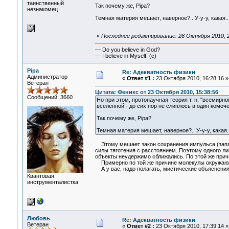
таинственный
Так почему же, Pipa?
незнакомец
Темная материя мешает, наверное?.. У-у-у, какая..
«
Последнее редактирование: 28 Октября 2010, 2
— Do you believe in God?
— I believe in Myself. (c)
Pipa
Re: Адекватность физики
Администратор
«
Ответ #1 :
23 Октября 2010, 16:28:16 »
Ветеран
Цитата: Феникс от 23 Октября 2010, 15:38:56
Сообщений: 3660
Но при этом, протонаучная теория т. н. "всемирн
вселенной - до сих пор не слиплось в один комоче
Так почему же, Pipa?
Темная материя мешает, наверное?.. У-у-у, какая..
Этому мешает закон сохранения импульса (запас
силы тяготения с расстоянием. Поэтому одного ли
объекты неудержимо сближались. По этой же причи
Примерно по той же причине молекулы окружающе
А у вас, надо полагать, мистические объяснения
Квантовая
инструменталистка
Любовь
Re: Адекватность физики
Ветеран
«
Ответ #2 :
23 Октября 2010, 17:39:14 »