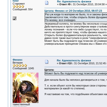
folor
Re: Адекватность физики
Старожил
«
Ответ #9 :
31 Октября 2010, 20:04:58 »
Сообщений: 554
Цитата: Феникс от 24 Октября 2010, 08:07:23
Раз уж когда-то материи не было, то и законы физ
заключается в том, чтобы открыть более фундам
По-моему, все очевидно.
Уважаемый коллега, по-моему Вы несколько сгущае
Действительно в прото-сингулярном мире сталкива
логику познания - если что-либо существует, то 
ничто не препятствует тому, чтобы физика нашего
Открыть более фундаментальную реальность, чем 
давно поле также выступало в роли "сверхфизичес
Может быть Вы подумаете над тезисом об универ
универсальным принципом Оккама мы с Вами отсече
Феникс
Re: Адекватность физики
Ветеран
«
Ответ #10 :
31 Октября 2010, 21:52:45 
Сообщений: 1045
Цитата:
Может быть Вы подумаете над тезисом об униве
Для начала было бы неплохо договориться о том, 
Т. е. если объект хотя бы некоторые свои стороны 
материален (в какой-то степени).
Я настаиваю на том, что подобными объектами наш
таинственный