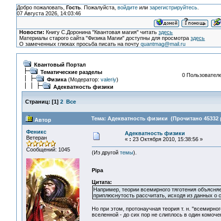
Добро пожаловать,
Гость
. Пожалуйста,
войдите
или
зарегистрируйтесь
.
07 Августа 2026, 14:03:46
Новости:
Книгу С.Доронина "Квантовая магия" читать
здесь
Материалы старого сайта "Физика Магии" доступны для просмотра
здесь
О замеченных глюках просьба писать на почту
quantmag@mail.ru
Квантовый Портал
Тематические разделы
0 Пользователе
Физика
(Модератор:
valeriy
)
Адекватность физики
Страниц:
[
1
]
2
Все
Тема: Адекватность физики (Прочитано 45332 
Автор
Феникс
Адекватность физики
Ветеран
«
:
23 Октября 2010, 15:38:56 »
Сообщений: 1045
(Из другой
темы
).
Pipa
Цитата:
Например, теории всемирного тяготения объясняе
приплюснутость рассчитать, исходя из данных о 
Но при этом, протонаучная теория т. н. "всемирно
вселенной - до сих пор не слиплось в один комоче