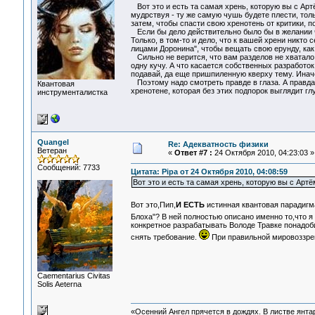
Вот это и есть та самая хрень, которую вы с Ар
мудрствуя - ту же самую чушь будете плести, тол
затем, чтобы спасти свою хренотень от критики, 
Если бы дело действительно было бы в желании ч
Только, в том-то и дело, что к вашей хрени никто
лицами Доронина", чтобы вещать свою ерунду, как
Сильно не верится, что вам разделов не хватало. 
одну кучу. А что касается собственных разработок
подавай, да еще пришпиленную кверху тему. Инач
Поэтому надо смотреть правде в глаза. А правда 
Квантовая
хренотене, которая без этих подпорок выглядит гл
инструменталистка
Quangel
Re: Адекватность физики
Ветеран
«
Ответ #7 :
24 Октября 2010, 04:23:03 »
Сообщений: 7733
Цитата: Pipa от 24 Октября 2010, 04:08:59
Вот это и есть та самая хрень, которую вы с Арт
Вот это,Пип,
И ЕСТЬ
истинная квантовая парадигма
Блоха"? В ней полностью описано именно то,что я
конкретное разрабатывать Володе Травке понадоб
снять требование.
При правильной мировоззрен
Сaementarius Civitas
Solis Aeterna
«Осенний Ангел прячется в дождях. В листве янтарн