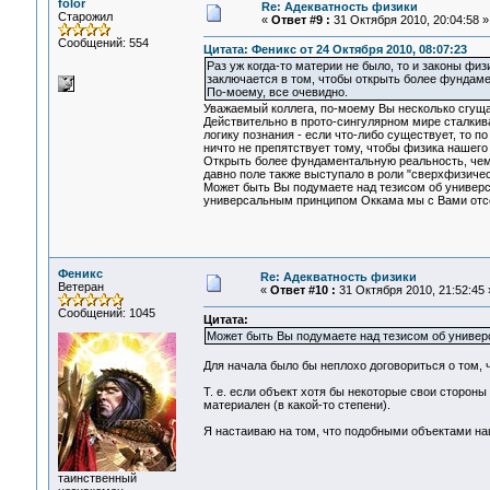
folor
Re: Адекватность физики
Старожил
«
Ответ #9 :
31 Октября 2010, 20:04:58 »
Сообщений: 554
Цитата: Феникс от 24 Октября 2010, 08:07:23
Раз уж когда-то материи не было, то и законы физ
заключается в том, чтобы открыть более фундам
По-моему, все очевидно.
Уважаемый коллега, по-моему Вы несколько сгущае
Действительно в прото-сингулярном мире сталкива
логику познания - если что-либо существует, то 
ничто не препятствует тому, чтобы физика нашего
Открыть более фундаментальную реальность, чем 
давно поле также выступало в роли "сверхфизичес
Может быть Вы подумаете над тезисом об универ
универсальным принципом Оккама мы с Вами отсече
Феникс
Re: Адекватность физики
Ветеран
«
Ответ #10 :
31 Октября 2010, 21:52:45 
Сообщений: 1045
Цитата:
Может быть Вы подумаете над тезисом об униве
Для начала было бы неплохо договориться о том, 
Т. е. если объект хотя бы некоторые свои стороны 
материален (в какой-то степени).
Я настаиваю на том, что подобными объектами наш
таинственный