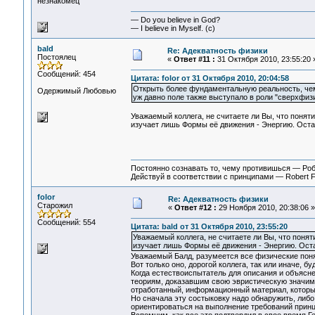
незнакомец
— Do you believe in God?
— I believe in Myself. (c)
bald
Re: Адекватность физики
Постоялец
«
Ответ #11 :
31 Октября 2010, 23:55:20 
Сообщений: 454
Цитата: folor от 31 Октября 2010, 20:04:58
Открыть более фундаментальную реальность, чем 
Одержимый Любовью
уж давно поле также выступало в роли "сверхфизи
Уважаемый коллега, не считаете ли Вы, что понят
изучает лишь Формы её движения - Энергию. Остае
Постоянно сознавать то, чему противишься — Ро
Действуй в соответствии с принципами — Robert 
folor
Re: Адекватность физики
Старожил
«
Ответ #12 :
29 Ноября 2010, 20:38:06 »
Сообщений: 554
Цитата: bald от 31 Октября 2010, 23:55:20
Уважаемый коллега, не считаете ли Вы, что поня
изучает лишь Формы её движения - Энергию. Остае
Уважаемый Балд, разумеется все физические пон
Вот только оно, дорогой коллега, так или иначе, б
Когда естествоиспытатель для описания и объяс
теориям, доказавшим свою эвристическую значимо
отработанный, информационный материал, которы
Но сначала эту состыковку надо обнаружить, либ
ориентироваться на выполнение требований принц