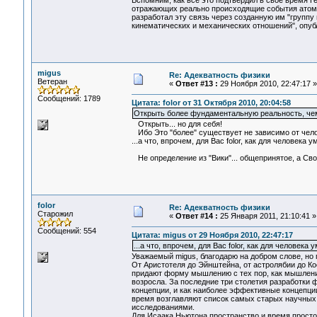
Вспомним, как все это подтвердил в свое время 
отражающих реально происходящие события атомно
разработал эту связь через созданную им "группу
кинематических и механических отношений", опубл
migus
Re: Адекватность физики
Ветеран
«
Ответ #13 :
29 Ноября 2010, 22:47:17 »
Сообщений: 1789
Цитата: folor от 31 Октября 2010, 20:04:58
Открыть более фундаментальную реальность, чем
Открыть... но для себя!
Ибо Это "более" существует не зависимо от чело
...а что, впрочем, для Вас folor, как для человека
Не определение из "Вики"... общепринятое, а Сво
folor
Re: Адекватность физики
Старожил
«
Ответ #14 :
25 Января 2011, 21:10:41 »
Сообщений: 554
Цитата: migus от 29 Ноября 2010, 22:47:17
...а что, впрочем, для Вас folor, как для человека
Уважаемый migus, благодарю на добром слове, но п
От Аристотеля до Эйнштейна, от астролябии до Ко
придают форму мышлению с тех пор, как мышлени
возросла. За последние три столетия разработки 
концепции, и как наиболее эффективные концепции
время возглавляют список самых старых научных
исследованиями.
Для Исаака Ньютона пространство и время прост