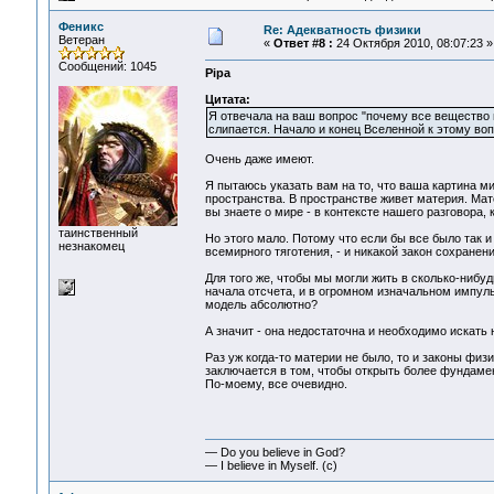
Феникс
Re: Адекватность физики
Ветеран
«
Ответ #8 :
24 Октября 2010, 08:07:23 »
Сообщений: 1045
Pipa
Цитата:
Я отвечала на ваш вопрос "почему все вещество в
слипается. Начало и конец Вселенной к этому во
Очень даже имеют.
Я пытаюсь указать вам на то, что ваша картина ми
пространства. В пространстве живет материя. Мат
вы знаете о мире - в контексте нашего разговора, 
таинственный
Но этого мало. Потому что если бы все было так и
незнакомец
всемирного тяготения, - и никакой закон сохранен
Для того же, чтобы мы могли жить в сколько-нибу
начала отсчета, и в огромном изначальном импул
модель абсолютно?
А значит - она недостаточна и необходимо искать
Раз уж когда-то материи не было, то и законы физ
заключается в том, чтобы открыть более фундаме
По-моему, все очевидно.
— Do you believe in God?
— I believe in Myself. (c)