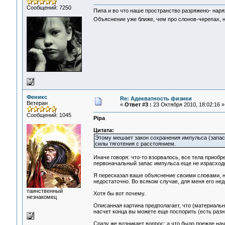
Сообщений: 7250
Пипа и во что наше пространство разряжено- нар
Объяснение уже ближе, чем про слонов-черепах, н
Феникс
Re: Адекватность физики
Ветеран
«
Ответ #3 :
23 Октября 2010, 18:02:16 »
Сообщений: 1045
Pipa
Цитата:
Этому мешает закон сохранения импульса (запаса
силы тяготения с расстоянием.
Иначе говоря: что-то взорвалось, все тела приобр
первоначальный запас импульса еще не израсход
Я пересказал ваше объяснение своими словами, н
недостаточно. Во всяком случае, для меня его нед
таинственный
Хотя бы вот почему.
незнакомец
Описанная картина предполагает, что (материально
насчет конца вы можете еще поспорить (есть разн
Сразу же возникает вопрос: а что было прежде на