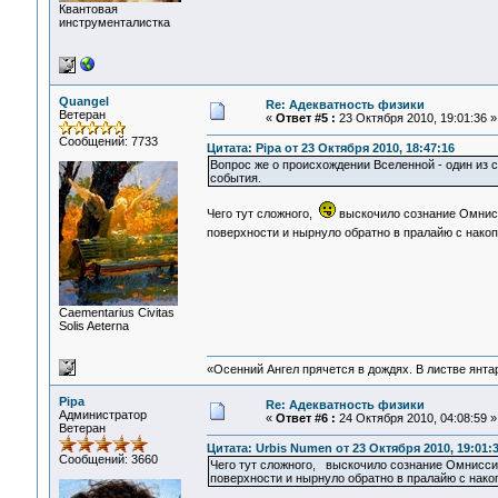
Квантовая
инструменталистка
Quangel
Re: Адекватность физики
Ветеран
«
Ответ #5 :
23 Октября 2010, 19:01:36 »
Сообщений: 7733
Цитата: Pipa от 23 Октября 2010, 18:47:16
Вопрос же о происхождении Вселенной - один из 
события.
Чего тут сложного,
выскочило сознание Омнисс
поверхности и нырнуло обратно в пралайю с нак
Сaementarius Civitas
Solis Aeterna
«Осенний Ангел прячется в дождях. В листве янтарн
Pipa
Re: Адекватность физики
Администратор
«
Ответ #6 :
24 Октября 2010, 04:08:59 »
Ветеран
Цитата: Urbis Numen от 23 Октября 2010, 19:01:
Сообщений: 3660
Чего тут сложного, выскочило сознание Омнисси
поверхности и нырнуло обратно в пралайю с нако