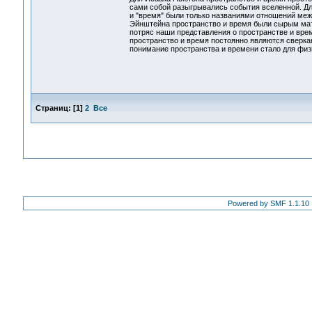
сами собой разыгрывались события вселенной. Дл
и "время" были только названиями отношений межд
Эйнштейна пространство и время были сырым мат
потряс наши представления о пространстве и врем
пространство и время постоянно являются сверк
понимание пространства и времени стало для фи
Страниц:
[
1
]
2
Все
Powered by SMF 1.1.10