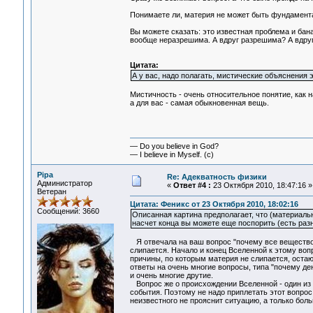
Понимаете ли, материя не может быть фундаментал
Вы можете сказать: это известная проблема и банал
вообще неразрешима. А вдруг разрешима? А вдруг 
Цитата:
А у вас, надо полагать, мистические объяснения 
Мистичность - очень относительное понятие, как н
а для вас - самая обыкновенная вещь.
— Do you believe in God?
— I believe in Myself. (c)
Pipa
Re: Адекватность физики
Администратор
«
Ответ #4 :
23 Октября 2010, 18:47:16 »
Ветеран
Цитата: Феникс от 23 Октября 2010, 18:02:16
Сообщений: 3660
Описанная картина предполагает, что (материальн
насчет конца вы можете еще поспорить (есть разн
Я отвечала на ваш вопрос "почему все вещество в
слипается. Начало и конец Вселенной к этому во
причины, по которым материя не слипается, оста
ответы на очень многие вопросы, типа "почему де
и очень многие друтие.
Вопрос же о происхождении Вселенной - один из 
события. Поэтому не надо приплетать этот вопрос 
неизвестного не прояснит ситуацию, а только боль