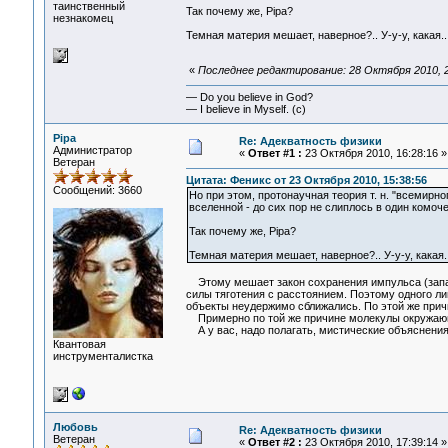
таинственный
Так почему же, Pipa?
незнакомец
Темная материя мешает, наверное?.. У-у-у, какая..
«
Последнее редактирование: 28 Октября 2010, 2
— Do you believe in God?
— I believe in Myself. (c)
Pipa
Re: Адекватность физики
Администратор
«
Ответ #1 :
23 Октября 2010, 16:28:16 »
Ветеран
Цитата: Феникс от 23 Октября 2010, 15:38:56
Сообщений: 3660
Но при этом, протонаучная теория т. н. "всемирн
вселенной - до сих пор не слиплось в один комоче
Так почему же, Pipa?
Темная материя мешает, наверное?.. У-у-у, какая..
Этому мешает закон сохранения импульса (запас
силы тяготения с расстоянием. Поэтому одного ли
объекты неудержимо сближались. По этой же причи
Примерно по той же причине молекулы окружающе
А у вас, надо полагать, мистические объяснения
Квантовая
инструменталистка
Любовь
Re: Адекватность физики
Ветеран
«
Ответ #2 :
23 Октября 2010, 17:39:14 »