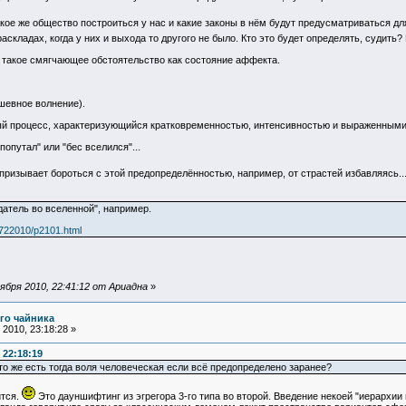
какое же общество построиться у нас и какие законы в нём будут предусматриваться 
складах, когда у них и выхода то другого не было. Кто это будет определять, судить?
ь такое смягчающее обстоятельство как состояние аффекта.
ушевное волнение).
й процесс, характеризующийся кратковременностью, интенсивностью и выраженными
попутал" или "бес вселился"...
 призывает бороться с этой предопределённостью, например, от страстей избавляясь..
атель во вселенной", например.
L722010/p2101.html
бря 2010, 22:41:12 от Ариадна
»
го чайника
2010, 23:18:28 »
 22:18:19
 что же есть тогда воля человеческая если всё предопределено заранее?
ится.
Это дауншифтинг из эгрегора 3-го типа во второй. Введение некоей "иерархии