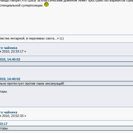
ланда говорит,что сразу за классическим доменом лежит пространство вариантов сфе
потенциальной суперпозиции.
истве янтарной, в переливах света...» (c)
го чайника
 2010, 23:33:17 »
010, 14:40:02
010, 14:40:02
но протестует против таких инсинуаций!
торы.
го чайника
 2010, 23:52:33 »
33:17
торы.