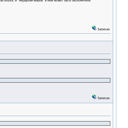
ры Блоха. И "иерархий миров" в нем может быть бесконечное
Записан
Записан