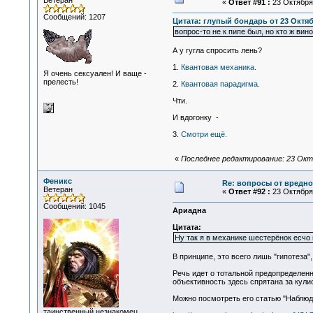
Ветеран
«
Ответ #91 :
23 Октября 
Сообщений: 1207
Цитата: глупый бондарь от 23 Октябр
вопрос-то не к пипе был, но кто ж ви
А у гугла спросить лень?
1.
Квантовая механика.
Я очень сексуален! И ваще -
прелесть!
2.
Квантовая парадигма.
Чти.
И вдогонку -
3.
Смотри ещё.
«
Последнее редактирование: 23 Октя
Феникс
Re: вопросы от вредно
Ветеран
«
Ответ #92 :
23 Октября 
Сообщений: 1045
Ариадна
Цитата:
Ну так я в механике шестерёнок есчо 
В принципе, это всего лишь "гипотеза"
Речь идет о тотальной предопределен
объективность здесь спрятана за кули
Можно посмотреть его статью "Наблюд
таинственный незнакомец