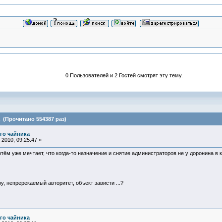
0 Пользователей и 2 Гостей смотрят эту тему.
 (Прочитано 554387 раз)
го чайника
2010, 09:25:47 »
ртём уже мечтает, что когда-то назначение и снятие администраторов не у доронина в к
у, непререкаемый авторитет, объект зависти ...?
го чайника