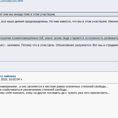
722010/p2101.html
ют или мы иногда тоже в этом участвуем.
все наши деяния предопределены. Но нам кажется, что мы в этом участвуем. Именно
тношение взаимонамеряемостей, иначе зачем люди стараются осознанность развивать
 нас) - заложено. Потому что в этом Цель. Объективная, разумеется. Вот мы и страдаем
го чайника
2010, 10:02:04 »
намерением , а оно загоняется в жесткие рамки освоенных степеней свободы...
 не озабочиваться увеличением степеней свободы...
му себя показать, кому на других поглядеть да с чужого ума чего присмотреть...