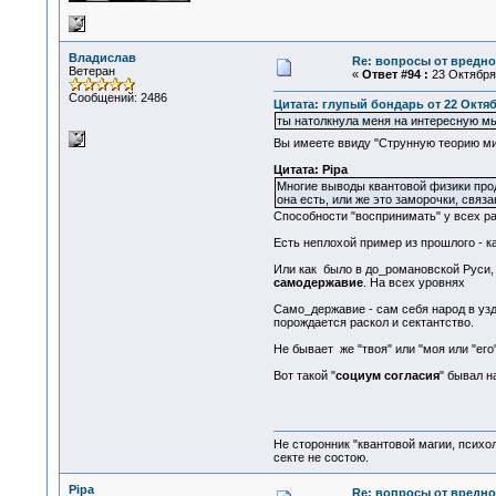
Владислав
Re: вопросы от вредно
Ветеран
«
Ответ #94 :
23 Октября 
Сообщений: 2486
Цитата: глупый бондарь от 22 Октябр
ты натолкнула меня на интересную мы
Вы имеете ввиду "Струнную теорию 
Цитата: Pipa
Многие выводы квантовой физики прод
она есть, или же это заморочки, свя
Способности "воспринимать" у всех ра
Есть неплохой пример из прошлого - к
Или как было в до_романовской Руси, д
самодержавие
. На всех уровнях
Само_державие - сам себя народ в узд
порождается раскол и сектантство.
Не бывает же "твоя" или "моя или "его
Вот такой "
социум согласия
" бывал н
Не сторонник "квантовой магии, психо
секте не состою.
Pipa
Re: вопросы от вредно