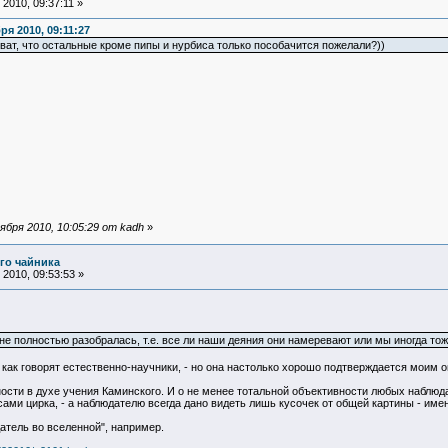
2010, 09:37:11 »
я 2010, 09:11:27
новат, что остальные кроме пипы и нурбиса только пособачится пожелали?))
бря 2010, 10:05:29 от kadh
»
го чайника
2010, 09:53:53 »
не полностью разобралась, т.е. все ли наши деяния они намеревают или мы иногда тож
, как говорят естественно-научники, - но она настолько хорошо подтверждается моим о
ности в духе учения Каминского. И о не менее тотальной объективности любых наблюд
сами цирка, - а наблюдателю всегда дано видеть лишь кусочек от общей картины - имен
атель во вселенной", например.