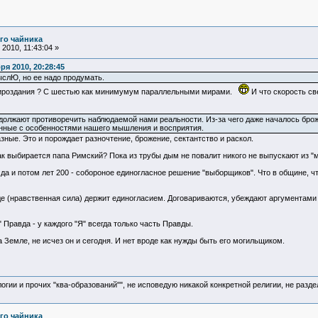
го чайника
2010, 11:43:04 »
я 2010, 20:28:45
слЮ, но ее надо продумать.
мироздания ? С шестью как минимумум параллельными мирами.
И что скорость св
олжают противоречить наблюдаемой нами реальности. Из-за чего даже началось брож
занные с особенностями нашего мышления и восприятия.
зные. Это и порождает разночтение, брожение, сектантство и раскол.
ак выбирается папа Римский? Пока из трубы дым не повалит никого не выпускают из "
а и потом лет 200 - собороное единогласное решение "выборщиков". Что в общине, что
е (нравственная сила) держит единогласием. Договариваются, убеждают аргументами 
" Правда - у каждого "Я" всегда только часть Правды.
а Земле, не исчез он и сегодня. И нет вроде как нужды быть его могильщиком.
логии и прочих "ква-образований"", не исповедую никакой конкретной религии, не раз
го чайника