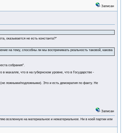
Записан
ета, оказывается не есть константа?"
ение на тему, способны ли мы воспринимать реальность таковой, какова
места собрания".
 в махалле, что в на губернском уровне, что в Государстве -
(не ложными/подложными). Это и есть демократия по факту. Не
Записан
деляю вселенную на материальное и нематериальное. Ни в коей партии или