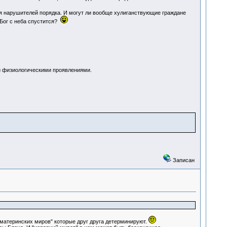
для нарушителей порядка. И могут ли вообще хулиганствующие граждане
 Бог с неба спустится?
 физиологическими проявлениями.
.
Записан
 материнских миров" которые друг друга детерминируют.