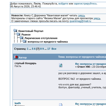
Добро пожаловать,
Гость
. Пожалуйста,
войдите
или
зарегистрируйтесь
.
06 Августа 2026, 23:46:42
Новости:
Книгу С.Доронина "Квантовая магия" читать
здесь
Материалы старого сайта "Физика Магии" доступны для просмотра
здесь
О замеченных глюках просьба писать на почту
quantmag@mail.ru
Квантовый Портал
Разное
Лирические отступления
вопросы от вредного чайника
Страниц:
1
...
5
6
[
7
]
8
9
...
17
Все
Тема: вопросы от вредного чайника
Автор
глупый бондарь
Re: вопросы от вредно
Гость
«
Ответ #90 :
23 Октября 
раз уж разговор о доронине зашел, а а
ВОПРОС №2 от вредного чайника.
что и кто для вас доронин?
болтун, фантазёр, ученый, учитель, гур
kadh
Re: вопросы от вредно