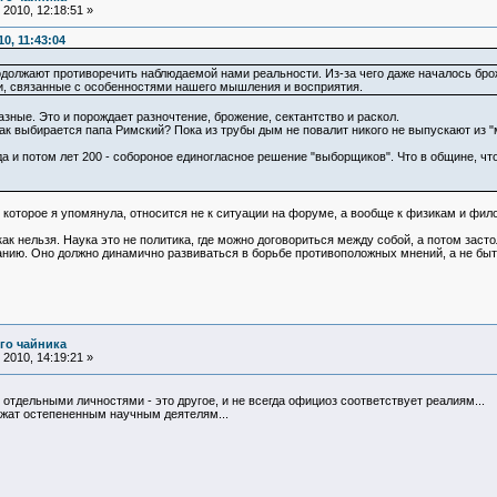
2010, 12:18:51 »
0, 11:43:04
должают противоречить наблюдаемой нами реальности. Из-за чего даже началось бро
ки, связанные с особенностями нашего мышления и восприятия.
зные. Это и порождает разночтение, брожение, сектантство и раскол.
как выбирается папа Римский? Пока из трубы дым не повалит никого не выпускают из 
а и потом лет 200 - собороное единогласное решение "выборщиков". Что в общине, что 
, которое я упомянула, относится не к ситуации на форуме, а вообще к физикам и ф
 нельзя. Наука это не политика, где можно договориться между собой, а потом застол
анию. Оно должно динамично развиваться в борьбе противоположных мнений, а не быть
го чайника
2010, 14:19:21 »
 отдельными личностями - это другое, и не всегда официоз соответствует реалиям...
ежат остепененным научным деятелям...