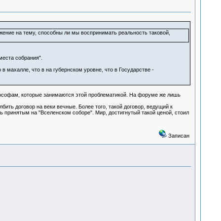
жение на тему, способны ли мы воспринимать реальность таковой,
"места собрания".
в махалле, что в на губернском уровне, что в Государстве -
илософам, которые занимаются этой проблематикой. На форуме же лишь
бить договор на веки вечные. Более того, такой договор, ведущий к
 принятым на "Вселенском соборе". Мир, достигнутый такой ценой, стоил
Записан