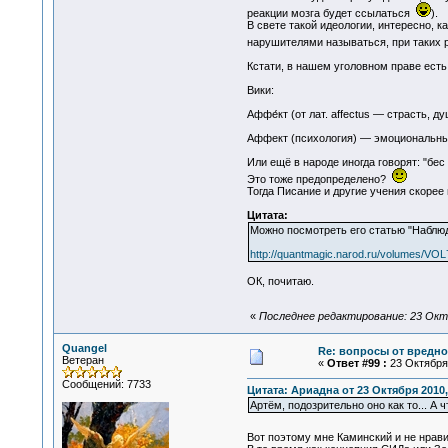
реакции мозга будет ссылаться
).
В свете такой идеологии, интересно, 
нарушителями называться, при таких ра
Кстати, в нашем уголовном праве ест
Вики:
Аффе́кт (от лат. affectus — страсть, д
Аффект (психология) — эмоциональны
Или ещё в народе иногда говорят: "бес 
Это тоже предопределено?
Тогда Писание и другие учения скорее
Цитата:
Можно посмотреть его статью "Наблюд
http://quantmagic.narod.ru/volumes/VO
ОК, почитаю.
«
Последнее редактирование: 23 Октя
Quangel
Re: вопросы от вредно
Ветеран
«
Ответ #99 :
23 Октября 
Сообщений: 7733
Цитата: Ариадна от 23 Октября 2010,
Артём, подозрительно оно как то... А
Вот поэтому мне Каминский и не нрав