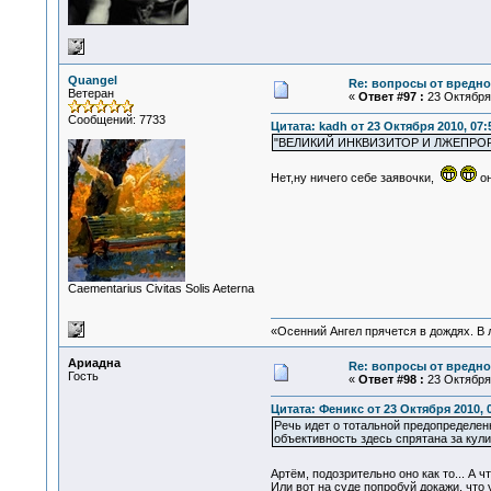
Quangel
Re: вопросы от вредно
Ветеран
«
Ответ #97 :
23 Октября 
Сообщений: 7733
Цитата: kadh от 23 Октября 2010, 07:
"ВЕЛИКИЙ ИНКВИЗИТОР И ЛЖЕПРО
Нет,ну ничего себе заявочки,
он
Сaementarius Civitas Solis Aeterna
«Осенний Ангел прячется в дождях. В л
Ариадна
Re: вопросы от вредно
Гость
«
Ответ #98 :
23 Октября 
Цитата: Феникс от 23 Октября 2010, 
Речь идет о тотальной предопределен
объективность здесь спрятана за кули
Артём, подозрительно оно как то... А 
Или вот на суде попробуй докажи, что 