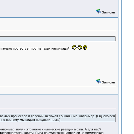
Записан
ельно протестует против таких инсинуаций!
Записан
даемых процессов и явлений, включая социальные, например. (Однако вся
нно поэтому мы видим не одно и то же).
апример, воля - это некие химические реакции мозга. А для нас?
етственно тоже (кстати, Пипа на суде тоже навряд ли на химические