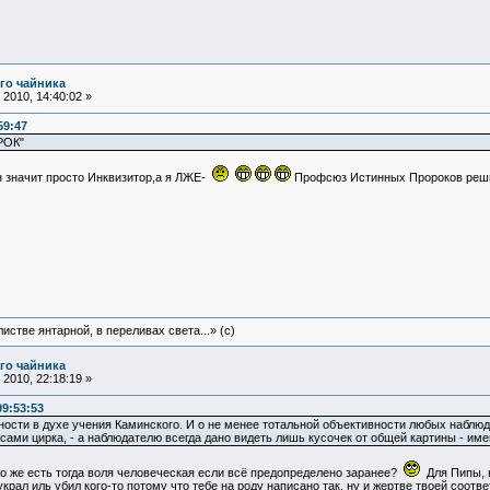
го чайника
2010, 14:40:02 »
59:47
РОК"
 значит просто Инквизитор,а я ЛЖЕ-
Профсюз Истинных Пророков решит
истве янтарной, в переливах света...» (c)
го чайника
2010, 22:18:19 »
09:53:53
ности в духе учения Каминского. И о не менее тотальной объективности любых наблю
сами цирка, - а наблюдателю всегда дано видеть лишь кусочек от общей картины - име
что же есть тогда воля человеческая если всё предопределено заранее?
Для Пипы, н
украл иль убил кого-то потому что тебе на роду написано так, ну и жертве твоей соотв