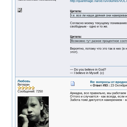
http://quantmagic.narod.ru/volumes/VOL
Цитата:
т.е. все ли наши деяния они намерева
Согласно моему текущему пониманию, 
свободным - одно и то же.
Цитата:
Возможно тут разное процентное соо
Вероятно, потому что это так в них (в
этот).
— Do you believe in God?
— I believe in Myself. (c)
Любовь
Re: вопросы от вредно
Ветеран
«
Ответ #93 :
23 Октября 
Сообщений: 7250
Ариадна, все правильно, мы работаем 
Оттого и случается - как всегда, если
Забота тоже диктуется намерением - ко