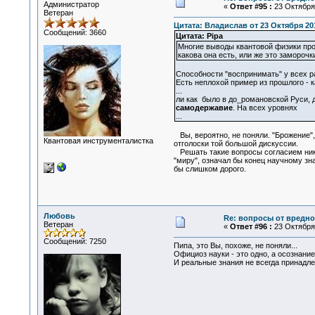
Администратор
«
Ответ #95 :
23 Октября 
Ветеран
Цитата: Владислав от 23 Октября 201
Сообщений: 3660
Цитата: Pipa
Многие выводы квантовой физики про
какова она есть, или же это замороч
Способности "воспринимать" у всех ра
Есть неплохой пример из прошлого - 
...
ли как было в до_романовской Руси, д
самодержавие
. На всех уровнях
...
Вы, вероятно, не поняли. "Брожение"
Квантовая инструменталистка
отголоски той большой дискуссии.
Решать такие вопросы согласием никак
"миру", означал бы конец научному зн
бы слишком дорого.
Любовь
Re: вопросы от вредно
Ветеран
«
Ответ #96 :
23 Октября 
Сообщений: 7250
Пипа, это Вы, похоже, не поняли...
Официоз науки - это одно, а осознание
И реальные знания не всегда принадл