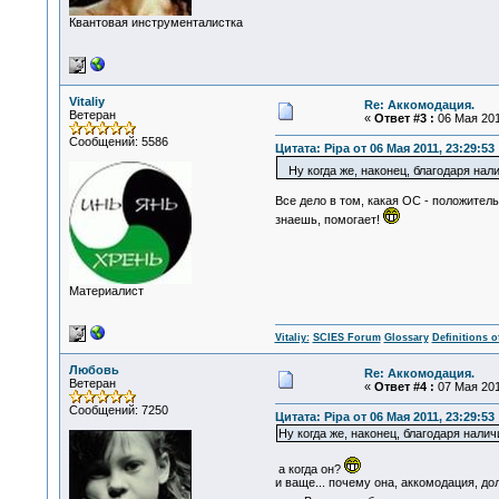
Квантовая инструменталистка
Vitaliy
Re: Аккомодация.
Ветеран
«
Ответ #3 :
06 Мая 2011
Сообщений: 5586
Цитата: Pipa от 06 Мая 2011, 23:29:53
Ну когда же, наконец, благодаря на
Все дело в том, какая ОС - положител
знаешь, помогает!
Материалист
Vitaliy:
SCIES Forum
Glossary
Definitions o
Любовь
Re: Аккомодация.
Ветеран
«
Ответ #4 :
07 Мая 2011
Сообщений: 7250
Цитата: Pipa от 06 Мая 2011, 23:29:53
Ну когда же, наконец, благодаря нал
а когда он?
и ваще... почему она, аккомодация, 