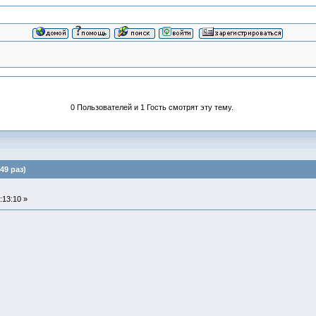
0 Пользователей и 1 Гость смотрят эту тему.
49 раз)
:13:10 »
нфо
инфо
инфо
инфо
инфо
инфо
инфо
инфо
инфо
инфо
инфо
инфо
инфо
инфо
инфо
инфо
инфо
нфо
инфо
инфо
инфо
инфо
инфо
инфо
инфо
инфо
инфо
инфо
инфо
инфо
инфо
инфо
инфо
инфо
нфо
инфо
инфо
инфо
инфо
инфо
инфо
инфо
инфо
инфо
инфо
инфо
инфо
инфо
инфо
инфо
инфо
нфо
инфо
инфо
инфо
инфо
инфо
инфо
инфо
инфо
инфо
инфо
инфо
инфо
инфо
инфо
инфо
инфо
нфо
инфо
инфо
инфо
инфо
инфо
инфо
инфо
инфо
инфо
инфо
инфо
инфо
инфо
инфо
инфо
инфо
нфо
инфо
инфо
инфо
инфо
инфо
инфо
инфо
инфо
инфо
инфо
инфо
инфо
инфо
инфо
инфо
инфо
нфо
инфо
инфо
инфо
инфо
инфо
инфо
инфо
инфо
инфо
инфо
инфо
инфо
инфо
инфо
инфо
инфо
нфо
инфо
инфо
инфо
инфо
инфо
инфо
инфо
инфо
инфо
инфо
инфо
инфо
инфо
инфо
инфо
инфо
нфо
инфо
инфо
инфо
инфо
инфо
инфо
инфо
инфо