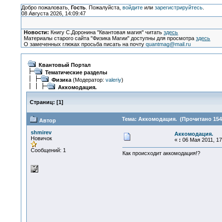
Добро пожаловать,
Гость
. Пожалуйста,
войдите
или
зарегистрируйтесь
.
08 Августа 2026, 14:09:47
Новости:
Книгу С.Доронина "Квантовая магия" читать
здесь
Материалы старого сайта "Физика Магии" доступны для просмотра
здесь
О замеченных глюках просьба писать на почту
quantmag@mail.ru
Квантовый Портал
Тематические разделы
Физика
(Модератор:
valeriy
)
Аккомодация.
Страниц:
[
1
]
Тема: Аккомодация. (Прочитано 154
Автор
shmirev
Аккомодация.
Новичок
«
:
06 Мая 2011, 17
Сообщений: 1
Как происходит аккомодация!?
инфо
инфо
инфо
инфо
инфо
инфо
инфо
и
инфо
инфо
инфо
инфо
инфо
инфо
инфо
и
инфо
инфо
инфо
инфо
инфо
инфо
инфо
и
инфо
инфо
инфо
инфо
инфо
инфо
инфо
и
инфо
инфо
инфо
инфо
инфо
инфо
инфо
и
инфо
инфо
инфо
инфо
инфо
инфо
инфо
и
инфо
инфо
инфо
инфо
инфо
инфо
инфо
и
инфо
инфо
инфо
инфо
инфо
инфо
инфо
и
инфо
инфо
инфо
инфо
инфо
инфо
инфо
и