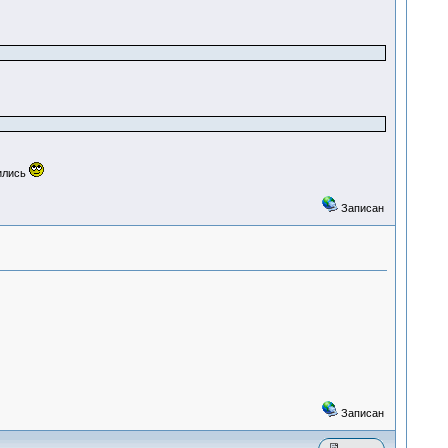
вились
Записан
Записан