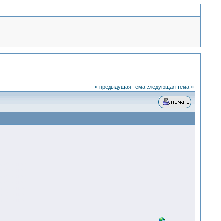
« предыдущая тема
следующая тема »
инфо
инфо
инфо
инфо
инфо
инфо
инфо
инфо
инфо
инфо
инфо
инфо
инфо
инфо