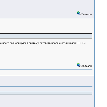
Записан
чше всего разносящуюся систему оставить вообще без никакой ОС. Ты
Записан