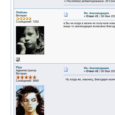
«
Последнее редактирование: 20 Сент
Любовь
Re: Аккомодация.
Ветеран
«
Ответ #1 :
06 Мая 2011
Сообщений: 7250
а Вы ни когда в жизни не получали нов
ваще-то аккомодация возможна благод
Pipa
Re: Аккомодация.
Администратор
«
Ответ #2 :
06 Мая 2011
Ветеран
Ну когда же, наконец, благодаря нал
Сообщений: 3660