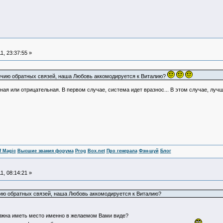
, 23:37:55 »
личию обратных связей, наша Любовь аккомодируется к Виталию?
ьная или отрицательная. В первом случае, система идет вразнос... В этом случае, лу
f Magic
Высшие звания форума
Prog
Box.net
Про генерала
Фэн-шуй
Блог
, 08:14:21 »
ичию обратных связей, наша Любовь аккомодируется к Виталию?
должна иметь место именно в желаемом Вами виде?