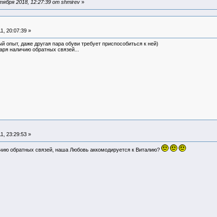
ября 2018, 12:27:39 от shmirev
»
, 20:07:39 »
ый опыт, даже другая пара обуви требует приспособиться к ней)
аря наличию обратных связей...
, 23:29:53 »
ичию обратных связей, наша Любовь аккомодируется к Виталию?