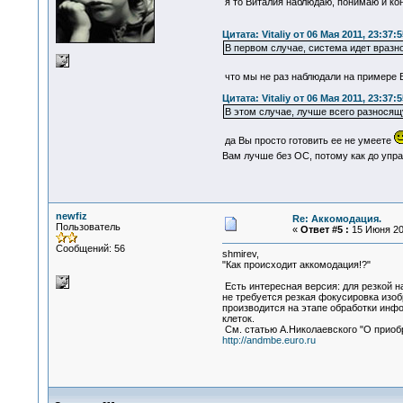
я то Виталия наблюдаю, понимаю и ко
Цитата: Vitaliy от 06 Мая 2011, 23:37:5
В первом случае, система идет вразно
что мы не раз наблюдали на примере
Цитата: Vitaliy от 06 Мая 2011, 23:37:5
В этом случае, лучше всего разносящ
да Вы просто готовить ее не умеете
Вам лучше без ОС, потому как до упр
newfiz
Re: Аккомодация.
Пользователь
«
Ответ #5 :
15 Июня 201
Сообщений: 56
shmirev,
"Как происходит аккомодация!?"
Есть интересная версия: для резкой н
не требуется резкая фокусировка изобр
производится на этапе обработки инф
клеток.
См. статью А.Николаевского "О приоб
http://andmbe.euro.ru