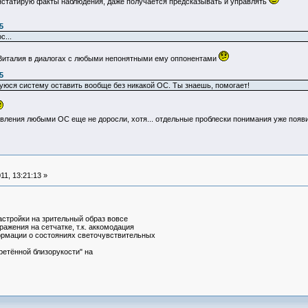
нстатирую факты наблюдения, даже получается предсказывать и управлять
5
с...
 Виталия в диалогах с любыми непонятными ему оппонентами
5
уюся систему оставить вообще без никакой ОС. Ты знаешь, помогает!
авления любыми ОС еще не доросли, хотя... отдельные проблески понимания уже поя
1, 13:21:13 »
астройки на зрительный образ вовсе
ажения на сетчатке, т.к. аккомодация
ормации о состояниях светочувствительных
ретённой близорукости" на