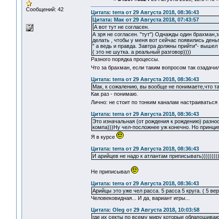
Сообщений: 42
Цитата: terra от 29 Августа 2018, 08:36:43
Цитата: Мак от 29 Августа 2018, 07:43:57
А вот тут не согласен.
А зря не согласен. "тут") Однажды один брахман,
делать , чтобы у меня вот сейчас появились деньги
" а ведь и правда. Завтра должны прийти"- вышел
( это не шутка. а реальный разговор))))
Разного порядка процессы.
Что за брахман, если таким вопросом так озадач
Цитата: terra от 29 Августа 2018, 08:36:43
Мак, к сожалению, вы вообще не понимаете,что так
Как раз - понимаю.
Лично: не стоит по тонким каналам настраиваться
Цитата: terra от 29 Августа 2018, 08:36:43
Это изначальная (от рождения к рождению) разно
компа)))Ну чел-посложнее уж конечно. Но принцип
Я в курсе
Цитата: terra от 29 Августа 2018, 08:36:43
И арийцев не надо к атлантам приписывать)))))))))
Не приписывал
Цитата: terra от 29 Августа 2018, 08:36:43
Арийцы это уже чел расса. 5 расса 5 круга. ( 5 ве
Человековидная... И да, вариант игры...
Цитата: Oleg от 29 Августа 2018, 10:03:58
где их секты по всему миру которые облапошиваю