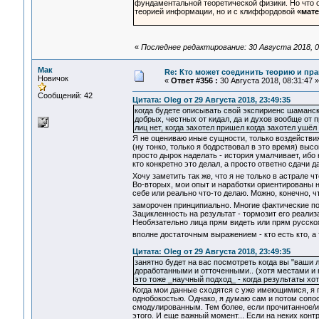
фундаментальной теоретической физики. Но что о
теорией информации, но и с клиффордовой
«мате
«
Последнее редактирование: 30 Августа 2018, 0
Мак
Re: Кто может соединить теорию и пра
Новичок
«
Ответ #356 :
30 Августа 2018, 08:31:47 »
Сообщений: 42
Цитата: Oleg от 29 Августа 2018, 23:49:35
когда будете описывать свой экспириенс шамански
добрых, честных от кидал, да и духов вообще от п
лиц нет, когда захотел пришел когда захотел ушёл
Я не оцениваю иные сущности, только воздействи
(ну тонко, только я бодрствовал в это время) высо
просто дырок наделать - история умалчивает, ибо 
кто конкретно это делал, а просто ответно сдачи д
Хочу заметить так же, что я не только в астрале ч
Во-вторых, мои опыт и наработки ориентированы 
себе или реально что-то делаю. Можно, конечно, чт
заморочен принципиально. Многие фактические п
Зацикленность на результат - тормозит его реализ
Необязательно лица прям видеть или прям русскоя
вполне достаточным выражением - кто есть кто, а т
Цитата: Oleg от 29 Августа 2018, 23:49:35
занятно будет на вас посмотреть когда вы "ваши 
доработанными и отточенными.. (хотя местами и 
это тоже _научный подход_ - когда результаты х
Когда мои данные сходятся с уже имеющимися, я п
однобокостью. Однако, я думаю сам и потом сопо
смодулированным. Тем более, если прочитанное/и
этого. И еще важный момент... Если на неких кон