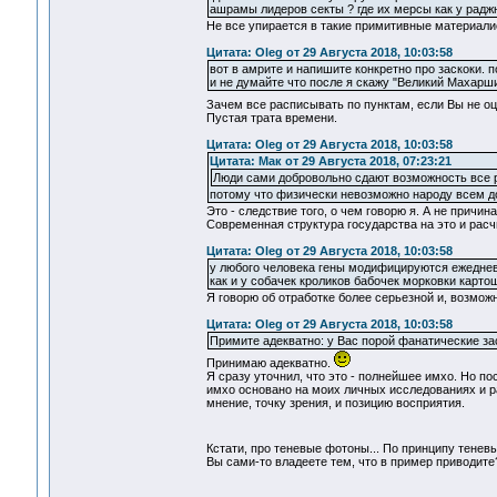
ашрамы лидеров секты ? где их мерсы как у радж
Не все упирается в такие примитивные материали
Цитата: Oleg от 29 Августа 2018, 10:03:58
вот в амрите и напишите конкретно про заскоки. п
и не думайте что после я скажу "Великий Махарш
Зачем все расписывать по пунктам, если Вы не о
Пустая трата времени.
Цитата: Oleg от 29 Августа 2018, 10:03:58
Цитата: Мак от 29 Августа 2018, 07:23:21
Люди сами добровольно сдают возможность все р
потому что физически невозможно народу всем до 
Это - следствие того, о чем говорю я. А не причина
Современная структура государства на это и расч
Цитата: Oleg от 29 Августа 2018, 10:03:58
у любого человека гены модифицируются ежеднев
как и у собачек кроликов бабочек морковки карто
Я говорю об отработке более серьезной и, возможн
Цитата: Oleg от 29 Августа 2018, 10:03:58
Примите адекватно: у Вас порой фанатические за
Принимаю адекватно.
Я сразу уточнил, что это - полнейшее имхо. Но по
имхо основано на моих личных исследованиях и ра
мнение, точку зрения, и позицию восприятия.
Кстати, про теневые фотоны... По принципу тенев
Вы сами-то владеете тем, что в пример приводите