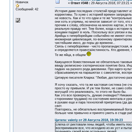
Новичок
«
Ответ #348 :
29 Августа 2018, 07:23:21 »
Сообщений: 42
История даже последних столетий представляет и
коррективы. То хуже с историей времен запредель
не новость. Как и то что одни и те же "контрольн
они хоть и упрямы, но многое зависит от того, кто
прочим к слову, обозначена на многих картах, в то
реальную правду нет. Тем более, когда к истории
концами падают в ноль. Поскольку все увязки и 
Арийцы к гиперборейцам событийно не имеют отнош
иномирная цивилизация, по-военному ориентиров
чистейшим имхо, до поры до времени...
Связь с гипербореями - чисто пропагандистская, м
и определяется правота/истинность. Кто древнее, т
Те же яйца, в общем
Кажущееся божественным не обязательно таковым 
ввиду религиозно-эзотерическое понятие бога. И
падких на разного рода диковинки. Про карго-куль
сбрасываемую на парашютах с самолетов, воспри
Цитирую писателя Кларка: "Любая, достаточно раз
Я хочу сказать, что та же кастовая система (не сч
просто ну привыкли. И уж тем более, не само соб
могущей это реализовать, то этого не было бы.
Как это все провернуть, думаю очевидно? Никаких
сторонними трудами) по состоянию ментала и уров
в рукаве еще и пара технологий припрятана (да 
свет.
Повторюсь, не обязательно воспринимаемый бого
больше чем привычно и принято уметь в стаде раб
Цитата: valeriy от 28 Августа 2018, 19:39:23
слегка от рихтовали гены людей, чтобы иметь по
воспринимали все, что исходило из их уст и пыт
подчинять своей воле остальных людей.