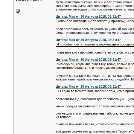
духи нашептали ? какие-то они у вас точно левые.
зоны эти зоны начинают генерировать много чего 
алогичным выводам .. ибо презренный ментал отри
Цитата: Мак от 30 Августа 2018, 08:31:47
Освоил за воплощение телепорт (к примеру) иголо
если сантехники забыли канализационный люк на до
сюда телепортировал. а, ну конечно же его одарён
Цитата: Мак от 30 Августа 2018, 08:31:47
И по событиям, откликам в окружающем хорошо ви
почитайте юнга про синхронии (в амрите были ссы
Цитата: Мак от 30 Августа 2018, 08:31:47
был случай, когда мне вцвет (ну тонко, только я 
конкретное всадить, или просто дырок наделать
опухоли мозга так и начинаются.. из-за массирова
жеж вы явно перебрали мексиканских снадобий. М
Цитата: Мак от 30 Августа 2018, 08:31:47
Вы сами-то можете пользоваться тем, что в прим
пользоваться д-фотонами для телепортации... (ка
каким бредом заканчивается такое интригующее "т
они не для этого предназначены. абсолютно не для
из топора"
сначала поймите что это, и только потом многое с
всё давно разжёвано до манной кашки в "амрите" 