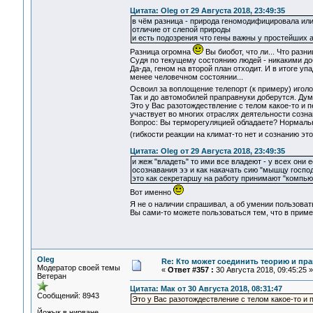
Цитата: Oleg от 29 Августа 2018, 23:49:35
в чём разница - природа геномодифицировала или 
отличие от слепой природы
и есть подозрения что гены важны у простейших а 
Разница огромна
Вы биобот, что ли... Что разниц
Судя по текущему состоянию людей - никакими до
Да-да, геном на второй план отходит. И в итоге у
менее человечном состоянии...
Освоил за воплощение телепорт (к примеру) иголок
Так и до автомобилей праправнуки доберутся. Дума
Это у Вас разотождествление с телом какое-то и п
участвует во многих отраслях деятельности созн
Вопрос: Вы терморегуляцией обладаете? Нормальн
(гибкости реакции на климат-то нет и сознанию это
Цитата: Oleg от 29 Августа 2018, 23:49:35
и жеж "владеть" то ими все владеют - у всех они ес
осознавания ээ и как накачать сию "мышцу господ
это как секретаршу на работу принимают "компьют
Вот именно
Я не о наличии спрашивал, а об умении пользова
Вы сами-то можете пользоваться тем, что в прим
Oleg
Re: Кто может соединить теорию и пра
Модератор своей темы
«
Ответ #357 :
30 Августа 2018, 09:45:25 »
Ветеран
Цитата: Мак от 30 Августа 2018, 08:31:47
Сообщений: 8943
Это у Вас разотождествление с телом какое-то и 
Йожык в нирване