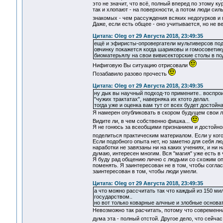
это не значит, что всё, полный вперед по этому к
так и хлопают - на поверхности, а потом люди сил
знакомых - чем рассуждения всяких недогурков и
Даже, если есть общее - оно учитывается, но не в
Цитата: Oleg от 29 Августа 2018, 23:49:35
ещё и эфиристы-опровергатели мультиверсов подт
овчинку покажется когда шариковы и гомосоветик
биоматерьялу на свои вивисекторские столы в по
Нифиговую Вы ситуацию отрисовали
Позабавило разово прочесть
Цитата: Oleg от 29 Августа 2018, 23:49:35
ну дык вы научный подход-то примените.. воспро
"чужих трактатах", наверняка их ктото делал.
тогда уже и оценка вам тут от всех будет достой
Я намерен опубликовать в скором будущем свои л
Видите ли, в чем собственно фишка...
Я не гонюсь за всеобщими признанием и достойной
поделиться практическим материалом. Если у ког
Если подобного опыта нет, но заметно для себя лю
наработки не завязаны ни на каких учениях, и ни 
думаю, интересен многим. Вся "магия" уже есть в 
Я буду рад общению лично с людьми со схожим опы
поменять. Я заинтересован не в том, чтобы соглас
заинтересован в том, чтобы люди умели.
Цитата: Oleg от 29 Августа 2018, 23:49:35
а что можно рассчитать так что каждый из 150 ми
государством..
но вот только коварные алчные и злобные основа
Невозможно так расчитать, потому что современна
дума эта - полный отстой. Другое дело, что сейча