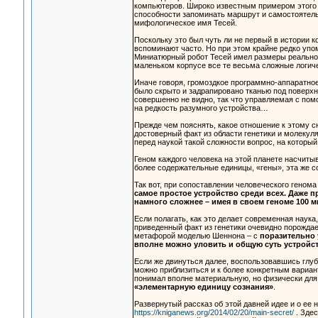
компьютеров. Широко известным примером этого
способности запоминать маршрут и самостоятельн
мифологическое имя Тесей.
Поскольку это был чуть ли не первый в истории 
вспоминают часто. Но при этом крайне редко упо
Миниатюрный робот Тесей имел размеры реальной
маленьком корпусе все те весьма сложные логич
Иначе говоря, громоздкое программно-аппаратно
было скрыто и задрапировано тканью под поверхн
совершенно не видно, так что управляемая с по
на редкость разумного устройства…
Прежде чем пояснять, какое отношение к этому 
достоверный факт из области генетики и молекул
перед наукой такой сложности вопрос, на который 
Геном каждого человека на этой планете насчит
более содержательные единицы, «гены», эта же с
Так вот, при сопоставлении человеческого геном
самое простое устройство среди всех. Даже 
намного сложнее – имея в своем геноме 100
Если полагать, как это делает современная наука,
приведенный факт из генетики очевидно порождае
метафорой моделью Шеннона – с
поразительно 
вполне можно уловить и общую суть устройст
Если же двинуться далее, воспользовавшись глуб
можно приблизиться и к более конкретным вариа
понимал вполне материальную, но физически дл
«элементарную единицу сознания»
.
Развернутый рассказ об этой давней идее и о ее
https://kniganews.org/2014/02/20/main-secret/
. Здес