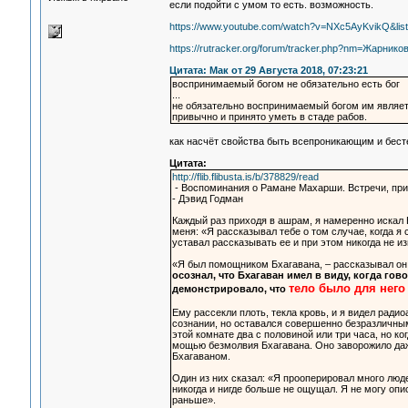
если подойти с умом то есть. возможность.
https://www.youtube.com/watch?v=NXc5AyKvikQ
https://rutracker.org/forum/tracker.php?nm=Жарнико
Цитата: Мак от 29 Августа 2018, 07:23:21
воспринимаемый богом не обязательно есть бог
...
не обязательно воспринимаемый богом им являет
привычно и принято уметь в стаде рабов.
как насчёт свойства быть всепроникающим и бест
Цитата:
http://flib.flibusta.is/b/378829/read
- Воспоминания о Рамане Махарши. Встречи, приво
- Дэвид Годман
Каждый раз приходя в ашрам, я намеренно искал 
меня: «Я рассказывал тебе о том случае, когда я
уставал рассказывать ее и при этом никогда не из
«Я был помощником Бхагавана, – рассказывал он,
осознал, что Бхагаван имел в виду, когда гов
тело было для него
демонстрировало, что
Ему рассекли плоть, текла кровь, и я видел ради
сознании, но оставался совершенно безразличным
этой комнате два с половиной или три часа, но к
мощью безмолвия Бхагавана. Оно заворожило даже
Бхагаваном.
Один из них сказал: «Я прооперировал много людей
никогда и нигде больше не ощущал. Я не могу опи
раньше».