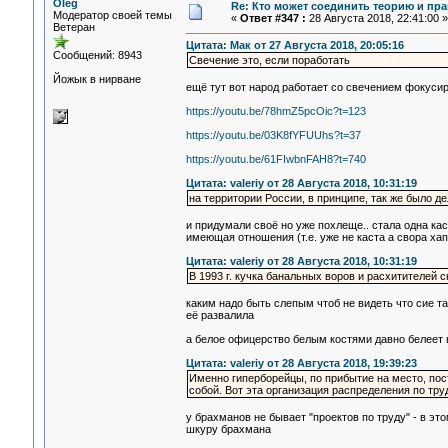
Oleg
Re: Кто может соединить теорию и пра
Модератор своей темы
«
Ответ #347 :
28 Августа 2018, 22:41:00 »
Ветеран
Цитата: Мак от 27 Августа 2018, 20:05:16
Сообщений: 8943
Свечение это, если поработать
Йожык в нирване
ещё тут вот народ работает со свечением фокусир
https://youtu.be/78hmZ5pcOic?t=123
https://youtu.be/03K8fYFUUhs?t=37
https://youtu.be/61FIwbnFAH8?t=740
Цитата: valeriy от 28 Августа 2018, 10:31:19
на территории России, в принципе, так же было д
и придумали своё но уже похлеще.. стала одна к
имеющая отношения (т.е. уже не каста а свора хап
Цитата: valeriy от 28 Августа 2018, 10:31:19
В 1993 г. кучка банальных воров и расхитителей 
каким надо быть слепым чтоб не видеть что сие т
её развалила
а белое офицерство белым костями давно белеет 
Цитата: valeriy от 28 Августа 2018, 19:39:23
Именно гиперборейцы, по прибытие на место, пос
собой. Вот эта организация распределения по тру
у брахманов не бывает "проектов по труду" - в э
шкуру брахмана