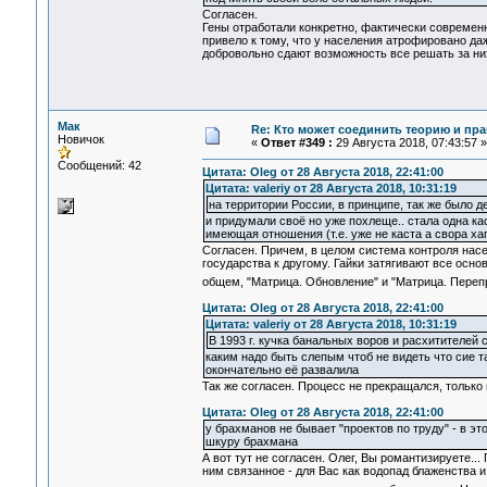
Согласен.
Гены отработали конкретно, фактически современ
привело к тому, что у населения атрофировано да
добровольно сдают возможность все решать за них.
Мак
Re: Кто может соединить теорию и пра
Новичок
«
Ответ #349 :
29 Августа 2018, 07:43:57 »
Сообщений: 42
Цитата: Oleg от 28 Августа 2018, 22:41:00
Цитата: valeriy от 28 Августа 2018, 10:31:19
на территории России, в принципе, так же было д
и придумали своё но уже похлеще.. стала одна к
имеющая отношения (т.е. уже не каста а свора ха
Согласен. Причем, в целом система контроля нас
государства к другому. Гайки затягивают все осн
общем, "Матрица. Обновление" и "Матрица. Пере
Цитата: Oleg от 28 Августа 2018, 22:41:00
Цитата: valeriy от 28 Августа 2018, 10:31:19
В 1993 г. кучка банальных воров и расхитителей
каким надо быть слепым чтоб не видеть что сие 
окончательно её развалила
Так же согласен. Процесс не прекращался, тольк
Цитата: Oleg от 28 Августа 2018, 22:41:00
у брахманов не бывает "проектов по труду" - в 
шкуру брахмана
А вот тут не согласен. Олег, Вы романтизируете..
ним связанное - для Вас как водопад блаженства и