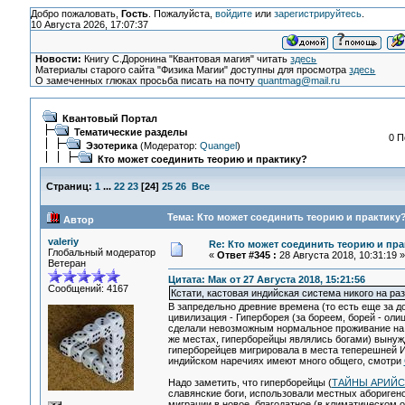
Добро пожаловать,
Гость
. Пожалуйста,
войдите
или
зарегистрируйтесь
.
10 Августа 2026, 17:07:37
Новости:
Книгу С.Доронина "Квантовая магия" читать
здесь
Материалы старого сайта "Физика Магии" доступны для просмотра
здесь
О замеченных глюках просьба писать на почту
quantmag@mail.ru
Квантовый Портал
Тематические разделы
0 П
Эзотерика
(Модератор:
Quangel
)
Кто может соединить теорию и практику?
Страниц:
1
...
22
23
[
24
]
25
26
Все
Тема: Кто может соединить теорию и практику?
Автор
valeriy
Re: Кто может соединить теорию и пра
Глобальный модератор
«
Ответ #345 :
28 Августа 2018, 10:31:19 »
Ветеран
Цитата: Мак от 27 Августа 2018, 15:21:56
Сообщений: 4167
Кстати, кастовая индийская система никого на р
В запредельно древние времена (то есть еще за 
цивилизация - Гиперборея (за бореем, борей - ол
сделали невозможным нормальное проживание на с
же местах, гиперборейцы являлись богами) вынуж
гиперборейцев мигрировала в места теперешней 
индийском наречиях имеют много общего, смотри
Надо заметить, что гиперборейцы (
ТАЙНЫ АРИЙСКО
славянские боги, использовали местных аборигено
миграции в новое, благодатное (в климатическом 