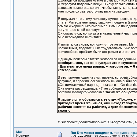
Однажды он подошел ко мне и сказал: «Мой сын ра
интересуют подобные вещи. Я хочу только спать 
выпиваю немного алкоголя, чтобы заснуть, но, ка
мне придется завтра столкнуться на заводе».
Я подумал, что этому человеку нужно просто отдох
спать. Мы возьмем вашу машину, поедем в ближайш
землю и хорошенько выспимся. Вам не понадобятс
погулять со мной по лесу».
Он согласился, но, когда я в назначенный час при
Мне необходимо быть там».
Я попытался снова, но получил тот же ответ. Мы т
несчастным, подавленным трудоголиком, чье богат
причиной его проблем были его режим и его стиль
Однажды вечером этот же человек за обеденным 
сообщить мне, как он осуждает это искусстве
«Для меня все люди равны, – говорил он. – Я
категории».
В этот момент один из слуг, парень, который уби
девушке, и спросил, согласилась бы она выйти за
«Он симпатичный парень, – сказал я. – Он был б
Она очень рассердилась. «Я не собираюсь выходит
богатого молодого человека
с таким же общест
Я засмеялся и обратился к ее отцу. «Похоже, 
приходит время жениться, они находят подхо
рабочие женятся на рабочих, а дети бизнесме
таков».
«
Последнее редактирование: 30 Августа 2018, 0
Мак
Re: Кто может соединить теорию и пра
Новичок
«
Ответ #352 :
29 Августа 2018, 12:54:40 »