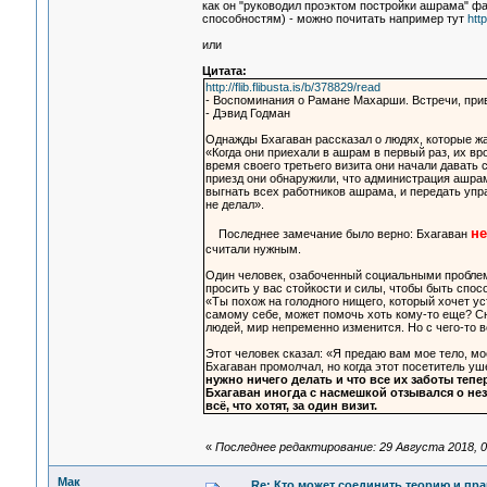
как он "руководил проэктом постройки ашрама" фа
способностям) - можно почитать например тут
htt
или
Цитата:
http://flib.flibusta.is/b/378829/read
- Воспоминания о Рамане Махарши. Встречи, приво
- Дэвид Годман
Однажды Бхагаван рассказал о людях, которые ж
«Когда они приехали в ашрам в первый раз, их вр
время своего третьего визита они начали давать 
приезд они обнаружили, что администрация ашрам
выгнать всех работников ашрама, и передать управ
не делал».
не
Последнее замечание было верно: Бхагаван
считали нужным.
Один человек, озабоченный социальными проблема
просить у вас стойкости и силы, чтобы быть спос
«Ты похож на голодного нищего, который хочет ус
самому себе, может помочь хоть кому-то еще? Сн
людей, мир непременно изменится. Но с чего-то в
Этот человек сказал: «Я предаю вам мое тело, мо
Бхагаван промолчал, но когда этот посетитель уш
нужно ничего делать и что все их заботы тепе
Бхагаван иногда с насмешкой отзывался о незр
всё, что хотят, за один визит.
«
Последнее редактирование: 29 Августа 2018, 0
Мак
Re: Кто может соединить теорию и пра