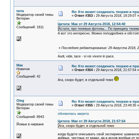
terra
Re: Кто может соединить теорию и пра
Модератор своей темы
«
Ответ #353 :
29 Августа 2018, 19:29:07 »
Ветеран
Цитата: Мак от 29 Августа 2018, 12:54:40
Сообщений: 1811
Кстати, про теневые фотоны... По принципу тенев
А вот это интересно. Можно поподробнее и обстоя
«
Последнее редактирование: 29 Августа 2018, 21
Audi, vide, tace - si vis vivere in pace.
Мак
Re: Кто может соединить теорию и пра
Новичок
«
Ответ #354 :
29 Августа 2018, 21:57:54 »
Сообщений: 42
Ага, скоро будет, в отдельной теме
Oleg
Re: Кто может соединить теорию и пра
Модератор своей темы
«
Ответ #355 :
29 Августа 2018, 23:49:35 »
Ветеран
обновилась амрита
Сообщений: 8943
Цитата: Мак от 29 Августа 2018, 21:57:54
Йожык в нирване
Ага, скоро будет, в отдельной теме
когда будете описывать свой экспириенс шамански
добрых, честных от кидал, да и духов вообще от п