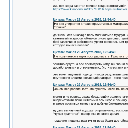
лиц нет, когда захотел пришел когда захотел ушёл 
https://www.kinopoisk.ru/film/718811/
https://rutracke
Цитата: Мак от 29 Августа 2018, 12:54:40
Не все упирается в такие примитивные материал
"тонкие".
да знаю.. лет 5 назад я весь мозг сломал мудруя
квантовый астросом обманом злого демона отделён
бесi заключив в рабство изнуряют непосильным т
которую мы все попали"
Цитата: Мак от 29 Августа 2018, 12:54:40
Не получается в один пост расписать. Просто эт
занятно будет на вас посмотреть когда вы "ваши л
доработанными и отточенными.. (хотя местами и 
это тоже _научный подход_ - когда результаты хо
внутренняя алхимическая раболатория - тоже пол
Цитата: Мак от 29 Августа 2018, 12:54:40
Зачем все расписывать по пунктам, если Вы не о
может и не оценю.. скажу бред.. ещё и эфиристы-
анархистками-ленинистками и вам небо с овчинку
в дверь ломиться начнут для добычи биоматерьял
ну дык вы научный подход-то примените.. воспро
"чужих трактатах", наверняка их ктото делал.
тогда уже и оценка вам тут от всех будет достой
Цитата: Мак от 29 Августа 2018, 12:54:40