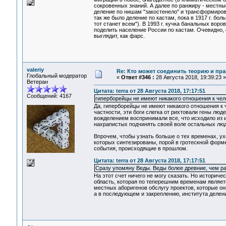
сокровенных знаний. А далее по ранжиру - местн
деление по нишам "закостенело" и трансформировал
так же было деление по кастам, пока в 1917 г. бо
тот станет всем"). В 1993 г. кучка банальных во
поделить население России по кастам. Очевидно, 
выглядит, как фарс.
valeriy
Re: Кто может соединить теорию и пра
Глобальный модератор
«
Ответ #346 :
28 Августа 2018, 19:39:23 »
Ветеран
Цитата: terra от 28 Августа 2018, 17:17:51
Сообщений: 4167
гиперборейцы не имеют никакого отношения к чел
Да, гиперборейцы не имеют никакого отношения к 
частности, эти боги слегка от рихтовали гены лю
вожделением воспринимали все, что исходило из и
нахрапистых подчинять своей воле остальных люд
Впрочем, чтобы узнать больше о тех временах, ух
которых синтезированы, порой в гротескной форме
события, происходящие в прошлом.
Цитата: terra от 28 Августа 2018, 17:17:51
Сразу упомяну Веды. Веды более древние, чем ра
На этот счет ничего не могу сказать. Но историч
область, которая по теперешним временам являет
местных аборигенов обслугу проектов, которые он
а в последующем и закреплению, института делени