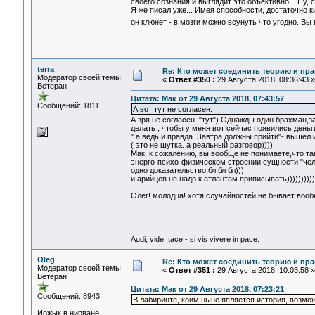
своего сознания и выглядит это объективно... Ну, с
Я же писал уже... Имея способности, достаточно 
он клюнет - в мозги можно всунуть что угодно. В
terra
Re: Кто может соединить теорию и пра
Модератор своей темы
«
Ответ #350 :
29 Августа 2018, 08:36:43 »
Ветеран
Цитата: Мак от 29 Августа 2018, 07:43:57
Сообщений: 1811
А вот тут не согласен.
А зря не согласен. "тут") Однажды один брахман,з
делать , чтобы у меня вот сейчас появились деньги?
" а ведь и правда. Завтра должны прийти"- вышел
( это не шутка. а реальный разговор))))
Мак, к сожалению, вы вообще не понимаете,что так
энерго-психо-физическом строении сущности "чело
одно доказательство бл бл бл)))
и арийцев не надо к атлантам приписывать))))))))))
Олег! молодца! хотя случайностей не бывает воо
Audi, vide, tace - si vis vivere in pace.
Oleg
Re: Кто может соединить теорию и пра
Модератор своей темы
«
Ответ #351 :
29 Августа 2018, 10:03:58 »
Ветеран
Цитата: Мак от 29 Августа 2018, 07:23:21
Сообщений: 8943
В лабиринте, коим ныне является история, возмож
Йожык в нирване