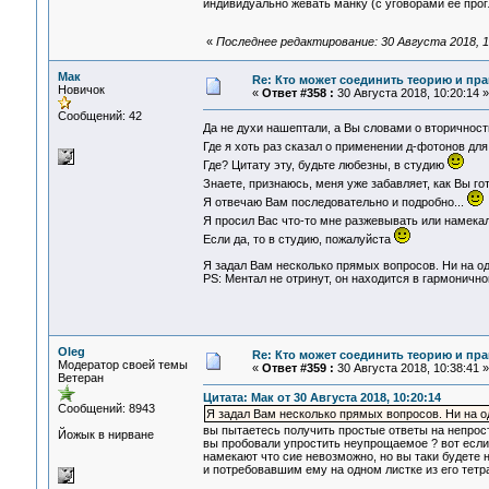
индивидуально жевать манку (с уговорами её прог
«
Последнее редактирование: 30 Августа 2018, 1
Мак
Re: Кто может соединить теорию и пра
Новичок
«
Ответ #358 :
30 Августа 2018, 10:20:14 »
Сообщений: 42
Да не духи нашептали, а Вы словами о вторичнос
Где я хоть раз сказал о применении д-фотонов дл
Где? Цитату эту, будьте любезны, в студию
Знаете, признаюсь, меня уже забавляет, как Вы го
Я отвечаю Вам последовательно и подробно...
Я просил Вас что-то мне разжевывать или намека
Если да, то в студию, пожалуйста
Я задал Вам несколько прямых вопросов. Ни на од
PS: Ментал не отринут, он находится в гармонич
Oleg
Re: Кто может соединить теорию и пра
Модератор своей темы
«
Ответ #359 :
30 Августа 2018, 10:38:41 »
Ветеран
Цитата: Мак от 30 Августа 2018, 10:20:14
Сообщений: 8943
Я задал Вам несколько прямых вопросов. Ни на од
вы пытаетесь получить простые ответы на непро
Йожык в нирване
вы пробовали упростить неупрощаемое ? вот если в
намекают что сие невозможно, но вы таки будете 
и потребовавшим ему на одном листке из его тетра