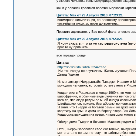
у любого человека гены модифицируются ежеднев
как и у собачек кроликов бабочек морковки картош
Цитата: Мак от 29 Августа 2018, 07:23:21
иномирная цивилизация, по-военному ориентиров
чистейшим имхо, до поры до времени...
Примите адекватно: у Вас порой фанатические зас
Цитата: Мак от 29 Августа 2018, 07:23:21
Я хочу сказать, что та же
кастовая система
(не с
просто ну привыкли.
все гораздо проще
Цитата:
http://flib.flibusta.is/b/403244/read
Ничто никогда не случалось. Жизнь и учение Пападж
Дэвид Годман
Из монастыря Нидералтайх Пападжи, Йоахим и Ми
молодого человека, который гостил у него в Риши
Когда я жил в Ришикеше в конце 1960-х, ко мне п
шизофрении, и обычные виды лечения не помогали.
кого-то, что люди рядом со мной иногда излечиваю
Швейцарию, он, похоже, был абсолютно нормальны
Я знал, что Тьерри из богатой семьи, но даже не
квартиру на крыше дома на берегу озера Лак-Лема
Когда окна выходили на озеро, я проводил много 
Обед в доме Тьерри в Лозанне. Мальчик рядом с
Отец Тьерри заработал свое состояние, выпуская
мог спать по ночам, потому что заботы о бизнесе 