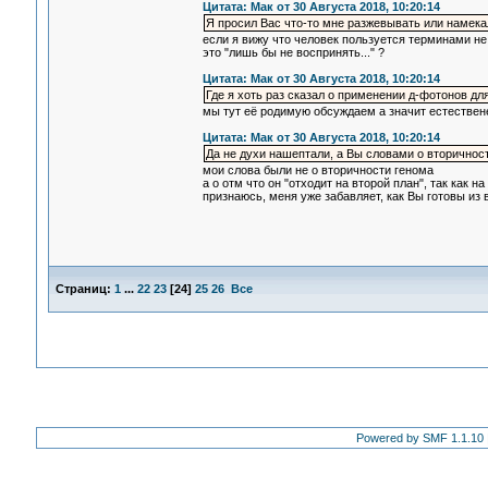
Цитата: Мак от 30 Августа 2018, 10:20:14
Я просил Вас что-то мне разжевывать или намека
если я вижу что человек пользуется терминами не
это "лишь бы не воспринять..." ?
Цитата: Мак от 30 Августа 2018, 10:20:14
Где я хоть раз сказал о применении д-фотонов дл
мы тут её родимую обсуждаем а значит естествен
Цитата: Мак от 30 Августа 2018, 10:20:14
Да не духи нашептали, а Вы словами о вторичнос
мои слова были не о вторичности генома
а о отм что он "отходит на второй план", так как н
признаюсь, меня уже забавляет, как Вы готовы из 
Страниц:
1
...
22
23
[
24
]
25
26
Все
Powered by SMF 1.1.10