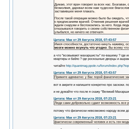
Думаю, этот врач говорил за всех нас. Бхагаван
безмолвия, даровал всем нам чудесное благослов
заставившее меня плакать.
После такой операции можно было бы ожидать, чт
к предписаниям врачей. Отменив решения врачей
ждали снаружи и беспокоились за него. Когда люд
отказывался говорить о своем собственном физич
улыбался, но ничего не отвечал».
Цитата: Мак от 29 Августа 2018, 07:43:57
Имея способности, достаточно кинуть наживку, 
мозги можно всунуть что угодно
. Вы всему что
а что "всовывают махаршисты" по-вашему ? где и
квартиры и бабло ? где роскошные дворцы и ашрам
читайте
http://quantmag.ppole.ru/forum/index.php?to
Цитата: Мак от 29 Августа 2018, 07:43:57
Примите адекватно: у Вас порой фанатические за
вот в амрите и напишите конкретно про заскоки. по
и не думайте что после я скажу "Великий Махарши
Цитата: Мак от 29 Августа 2018, 07:23:21
Люди сами добровольно сдают возможность все р
потому что физически невозможно народу всем до 
Цитата: Мак от 29 Августа 2018, 07:23:21
фактически современный человек и есть ген-мо