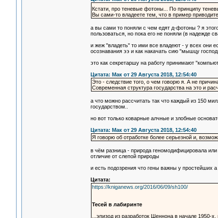
Кстати, про теневые фотоны... По принципу тенев
Вы сами-то владеете тем, что в пример приводит
а вы сами то поняли с чем едят д-фотоны ? я этог
пользоваться, но пока его не поняли (в надежде с
и жеж "владеть" то ими все владеют - у всех они ес
осознавания ээ и как накачать сию "мышцу господ
это как секретаршу на работу принимают "компьют
Цитата: Мак от 29 Августа 2018, 12:54:40
Это - следствие того, о чем говорю я. А не причин
Современная структура государства на это и рас
а что можно рассчитать так что каждый из 150 мил
государством..
но вот только коварные алчные и злобные основат
Цитата: Мак от 29 Августа 2018, 12:54:40
Я говорю об отработке более серьезной и, возмож
в чём разница - природа геномодифицировала или 
отличие от слепой природы
и есть подозрения что гены важны у простейших а 
Цитата:
https://kniganews.org/2016/06/09/sh100/
Тесей в лабиринте
...эпизод из разработок Шеннона в начале 1950-х