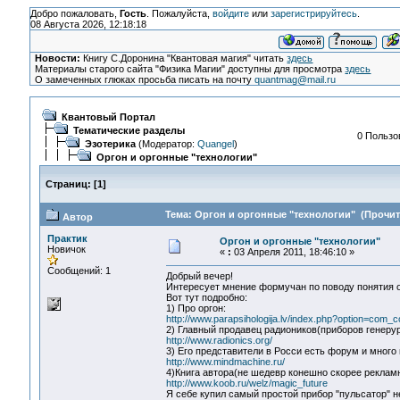
Добро пожаловать,
Гость
. Пожалуйста,
войдите
или
зарегистрируйтесь
.
08 Августа 2026, 12:18:18
Новости:
Книгу С.Доронина "Квантовая магия" читать
здесь
Материалы старого сайта "Физика Магии" доступны для просмотра
здесь
О замеченных глюках просьба писать на почту
quantmag@mail.ru
Квантовый Портал
Тематические разделы
0 Пользо
Эзотерика
(Модератор:
Quangel
)
Оргон и оргонные "технологии"
Страниц:
[
1
]
Тема: Оргон и оргонные "технологии" (Прочита
Автор
Практик
Оргон и оргонные "технологии"
Новичок
«
:
03 Апреля 2011, 18:46:10 »
Сообщений: 1
Добрый вечер!
Интересует мнение формучан по поводу понятия 
Вот тут подробно:
1) Про оргон:
http://www.parapsihologija.lv/index.php?option=com_
2) Главный продавец радиоников(приборов генеру
http://www.radionics.org/
3) Его представители в Росси есть форум и много
http://www.mindmachine.ru/
4)Книга автора(не шедевр конешно скорее рекламны
http://www.koob.ru/welz/magic_future
Я себе купил самый простой прибор "пульсатор" не