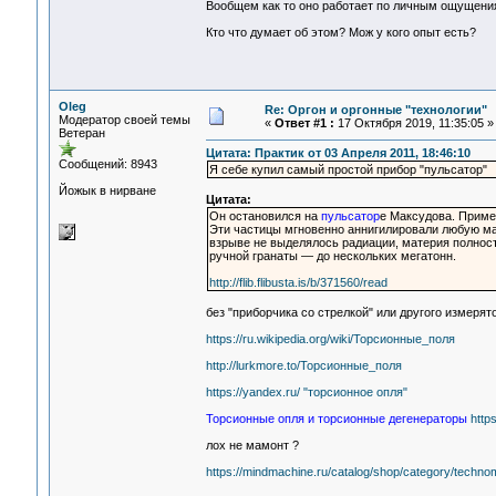
Вообщем как то оно работает по личным ощущениям
Кто что думает об этом? Мож у кого опыт есть?
Oleg
Re: Оргон и оргонные "технологии"
Модератор своей темы
«
Ответ #1 :
17 Октября 2019, 11:35:05 »
Ветеран
Цитата: Практик от 03 Апреля 2011, 18:46:10
Сообщений: 8943
Я себе купил самый простой прибор "пульсатор"
Йожык в нирване
Цитата:
Он остановился на
пульсатор
е Максудова. Приме
Эти частицы мгновенно аннигилировали любую мат
взрыве не выделялось радиации, материя полност
ручной гранаты — до нескольких мегатонн.
http://flib.flibusta.is/b/371560/read
без "приборчика со стрелкой" или другого измеря
https://ru.wikipedia.org/wiki/Торсионные_поля
http://lurkmore.to/Торсионные_поля
https://yandex.ru/ "торсионное опля"
Торсионные опля и торсионные дегенераторы
http
лох не мамонт ?
https://mindmachine.ru/catalog/shop/category/technom