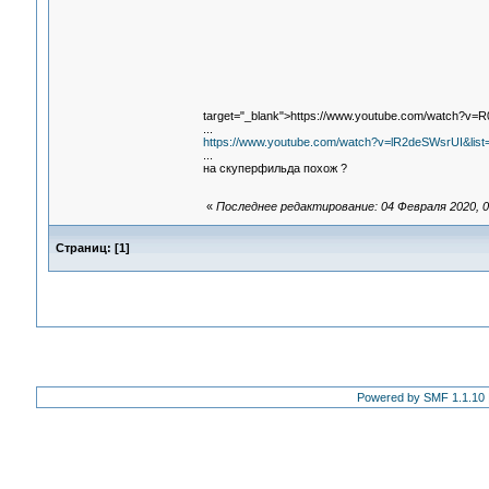
target="_blank">https://www.youtube.com/watch?v=
...
https://www.youtube.com/watch?v=lR2deSWsrUI&li
...
на скуперфильда похож ?
«
Последнее редактирование: 04 Февраля 2020, 0
Страниц:
[
1
]
Powered by SMF 1.1.10