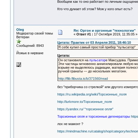
Вообщем как то оно работает по личным ощущениям
Кто что думает об этом? Мож у кого опыт есть?
Oleg
Re: Оргон и оргонные "технологии"
Модератор своей темы
«
Ответ #1 :
17 Октября 2019, 11:35:05 »
Ветеран
Цитата: Практик от 03 Апреля 2011, 18:46:10
Сообщений: 8943
Я себе купил самый простой прибор "пульсатор"
Йожык в нирване
Цитата:
Он остановился на
пульсатор
е Максудова. Приме
Эти частицы мгновенно аннигилировали любую мат
взрыве не выделялось радиации, материя полност
ручной гранаты — до нескольких мегатонн.
http://flib.flibusta.is/b/371560/read
без "приборчика со стрелкой" или другого измеря
https://ru.wikipedia.org/wiki/Торсионные_поля
http://lurkmore.to/Торсионные_поля
https://yandex.ru/ "торсионное опля"
Торсионные опля и торсионные дегенераторы
http
лох не мамонт ?
https://mindmachine.ru/catalog/shop/category/technom