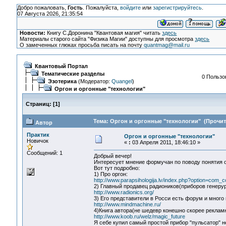
Добро пожаловать,
Гость
. Пожалуйста,
войдите
или
зарегистрируйтесь
.
07 Августа 2026, 21:35:54
Новости:
Книгу С.Доронина "Квантовая магия" читать
здесь
Материалы старого сайта "Физика Магии" доступны для просмотра
здесь
О замеченных глюках просьба писать на почту
quantmag@mail.ru
Квантовый Портал
Тематические разделы
0 Пользо
Эзотерика
(Модератор:
Quangel
)
Оргон и оргонные "технологии"
Страниц:
[
1
]
Тема: Оргон и оргонные "технологии" (Прочита
Автор
Практик
Оргон и оргонные "технологии"
Новичок
«
:
03 Апреля 2011, 18:46:10 »
Сообщений: 1
Добрый вечер!
Интересует мнение формучан по поводу понятия 
Вот тут подробно:
1) Про оргон:
http://www.parapsihologija.lv/index.php?option=com_
2) Главный продавец радиоников(приборов генеру
http://www.radionics.org/
3) Его представители в Росси есть форум и много
http://www.mindmachine.ru/
4)Книга автора(не шедевр конешно скорее рекламны
http://www.koob.ru/welz/magic_future
Я себе купил самый простой прибор "пульсатор" не