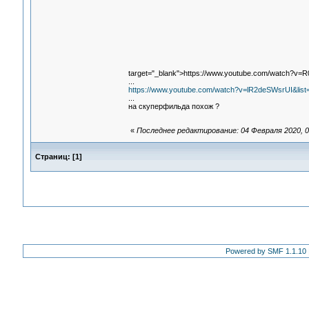
target="_blank">https://www.youtube.com/watch?v=
...
https://www.youtube.com/watch?v=lR2deSWsrUI&li
...
на скуперфильда похож ?
«
Последнее редактирование: 04 Февраля 2020, 0
Страниц:
[
1
]
Powered by SMF 1.1.10