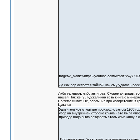
target="_blank">https://youtube.com/watch?v=y7Xi
До сих пор остается тайной, как ему удалось вос
Либо телепорт, либо антиграв. Скорее антиграв, вс
нашел. Так же, у Лидскалнина есть книга о минера
По теме животных, вспомнил про изобретение В.Гр
Цитата:
Удивительное открытие произошло летом 1988 год
узор на внутренней стороне крыла - это была уп
природе надо было создавать столь изысканную ст
Исследователь без всякой цели положил на одну 