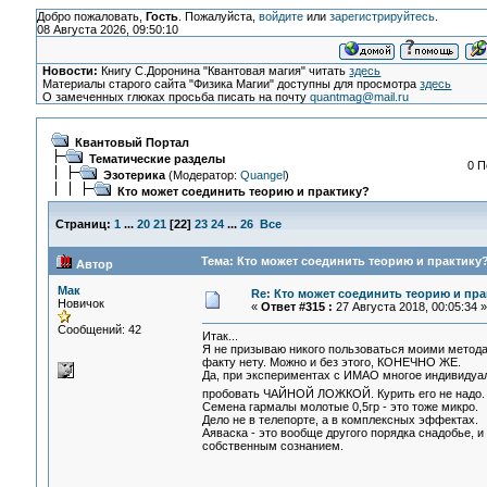
Добро пожаловать,
Гость
. Пожалуйста,
войдите
или
зарегистрируйтесь
.
08 Августа 2026, 09:50:10
Новости:
Книгу С.Доронина "Квантовая магия" читать
здесь
Материалы старого сайта "Физика Магии" доступны для просмотра
здесь
О замеченных глюках просьба писать на почту
quantmag@mail.ru
Квантовый Портал
Тематические разделы
0 П
Эзотерика
(Модератор:
Quangel
)
Кто может соединить теорию и практику?
Страниц:
1
...
20
21
[
22
]
23
24
...
26
Все
Тема: Кто может соединить теорию и практику?
Автор
Мак
Re: Кто может соединить теорию и пра
Новичок
«
Ответ #315 :
27 Августа 2018, 00:05:34 »
Сообщений: 42
Итак...
Я не призываю никого пользоваться моими метода
факту нету. Можно и без этого, КОНЕЧНО ЖЕ.
Да, при экспериментах с ИМАО многое индивидуаль
пробовать ЧАЙНОЙ ЛОЖКОЙ. Курить его не надо. 
Семена гармалы молотые 0,5гр - это тоже микро.
Дело не в телепорте, а в комплексных эффектах.
Аяваска - это вообще другого порядка снадобье, и
собственным сознанием.