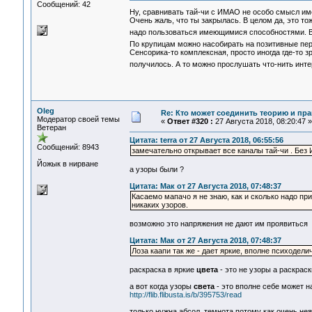
Сообщений: 42
Ну, сравнивать тай-чи с ИМАО не особо смысл им
Очень жаль, что ты закрылась. В целом да, это то
надо пользоваться имеющимися способностями. В
По крупицам можно насобирать на позитивные пер
Сенсорика-то комплексная, просто иногда где-то з
получилось. А то можно прослушать что-нить инт
Oleg
Re: Кто может соединить теорию и пра
Модератор своей темы
«
Ответ #320 :
27 Августа 2018, 08:20:47 »
Ветеран
Цитата: terra от 27 Августа 2018, 06:55:56
Сообщений: 8943
замечательно открывает все каналы тай-чи . Без 
Йожык в нирване
а узоры были ?
Цитата: Мак от 27 Августа 2018, 07:48:37
Касаемо мапачо я не знаю, как и сколько надо пр
никаких узоров.
возможно это напряжения не дают им проявиться
Цитата: Мак от 27 Августа 2018, 07:48:37
Лоза каапи так же - дает яркие, вполне психодел
раскраска в яркие
цвета
- это не узоры а раскраск
а вот когда узоры
света
- это вполне себе может н
http://flib.flibusta.is/b/395753/read
только нужна абсол. темнота потому как очень не