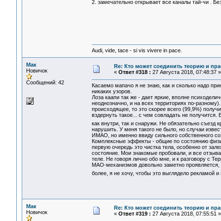
2. замечательно открывает все каналы тай-чи . Бе
Audi, vide, tace - si vis vivere in pace.
Мак
Re: Кто может соединить теорию и пра
Новичок
«
Ответ #318 :
27 Августа 2018, 07:48:37 »
Сообщений: 42
Касаемо мапачо я не знаю, как и сколько надо при
никаких узоров.
Лоза каапи так же - дает яркие, вполне психодел
неоднозначно, и на всех территориях по-разному)
происходящее, то это скорее всего (99,9%) полу
вздернуть такое... с чем совладать не получится
как внутри, так и снаружи. Не обязательно съезд 
нарушить. У меня такого не было, но случаи извес
ИМАО, но именно ввиду сильного собственного со
Комплексные эффекты - общие по состоянию физики
первую очередь это чистка тела, особенно от зал
состояние. Мои знакомые пробовали, и все отзыва
теле. Не говоря лично обо мне, и к разговору с Т
МАО-механизмов довольно заметно проявляется, п
более, я не хочу, чтобы это выглядело рекламой 
Мак
Re: Кто может соединить теорию и пра
Новичок
«
Ответ #319 :
27 Августа 2018, 07:55:51 »