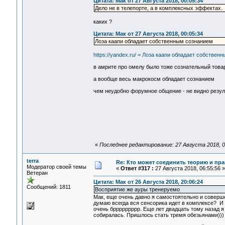
Цитата: Мак от 27 Августа 2018, 00:05:34
Дело не в телепорте, а в комплексных эффектах.
каких ?
Цитата: Мак от 27 Августа 2018, 00:05:34
Лоза каапи обладает собственным сознанием
https://yandex.ru/ = Лоза каапи обладает собствен
в амрите про омелу было тоже сознательный тов
а вообще весь макрокосм обладает сознанием
чем неудобно форумное общение - не видно результ
«
Последнее редактирование: 27 Августа 2018, 0
terra
Re: Кто может соединить теорию и пра
Модератор своей темы
«
Ответ #317 :
27 Августа 2018, 06:55:56 »
Ветеран
Цитата: Мак от 26 Августа 2018, 20:06:24
Сообщений: 1811
Восприятие же ауры тренеруемо
Мак, еще очень давно я самостоятельно и соверше
думаю всегда вся сенсорика идет в комплексе? И 
очень бррррррррр. Еще лет двадцать тому назад я
собиралась. Пришлось стать тремя обезьянами)))