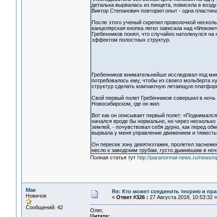
деталька вырвалась из пинцета, повисела в возду
Виктор Степанович повторил опыт - одна пластина
После этого ученый скрепил проволочкой нескольк
канцелярская кнопка легко зависала над «блоком»,
Гребенников понял, что случайно натолкнулся на 
эффектом полостных структур.
Гребенников внимательнейше исследовал под микр
потребовалось ему, чтобы из своего мольберта х
структур сделать компактную летающую платформ
Свой первый полет Гребенников совершил в ночь 
Новосибирском, где он жил.
Вот как он описывает первый полет: «Поднимался 
начался вроде бы нормально, но через несколько 
землей, - почувствовал себя дурно, как перед обмо
вырвала у меня управление движением и тяжестью
Он пересек зону девятиэтажек, пролетел заснеже
несло к заводским трубам, густо дымившим в ноч
Полная статья тут
http://paranormal-news.ru/news/
Мак
Re: Кто может соединить теорию и пра
Новичок
«
Ответ #326 :
27 Августа 2018, 10:53:32 »
Сообщений: 42
Олег,
Цитата: