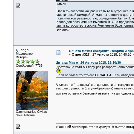
Атман
Это в философии как раз и есть то внутреннее в 
мистической химерой. Атман – это вполне доступ
психической реальностью, ощущением бытия. В ч
слово для обозначения Высшего Я. Оно представля
миг, в котором есть жизнь. Чем четче будет связ
Это оно?
Quangel
Re: Кто может соединить теорию и пра
Модератор
«
Ответ #327 :
27 Августа 2018, 14:40:10 »
Ветеран
Цитата: Мак от 26 Августа 2018, 18:10:30
Сообщений: 7735
Достаточно хотя бы пару раз разорвать синхрониз
Если овладел, то это его ОТЧАСТИ. Если овладел, 
А какого-то "человека" в отдельности от того,что 
высшей сущности (сагуна-брахмана),иначе квант
домене остается белковый автомат на диподном 
Сaementarius Civitas
Solis Aeterna
«Осенний Ангел прячется в дождях. В листве янтарн