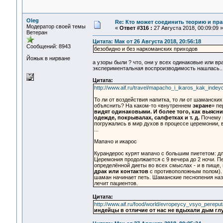
Oleg
Re: Кто может соединить теорию и пра
Модератор своей темы
«
Ответ #316 :
27 Августа 2018, 00:09:09 »
Ветеран
Цитата: Мак от 26 Августа 2018, 20:56:18
Сообщений: 8943
безобидно и без наркоманских приходов
Йожык в нирване
а узоры были ? что, они у всех одинаковые или вра
экспериментальная воспроизводимость нашлась..
Цитата:
http://www.aif.ru/travel/mapacho_i_ikaros_kak_inde
То ли от воздействия напитка, то ли от шаманских
объяснить? На каком-то «внутреннем
экране
» пе
видят одинаковыми. И более того, как выясн
одежде, покрывалах, салфетках и т. д.
Почему м
погружались в мир духов в процессе церемонии, в
...
Мапачо и икарос
Курандерос курят мапачо с большим пиететом: для
Церемония продолжается с 9 вечера до 2 ночи. П
определённой диеты во всех смыслах - и в пище,
драк или контактов
с противоположным полом). 
шаман начинает петь. Шаманские песнопения наз
лечит пациентов.
Цитата:
http://www.aif.ru/food/world/evropeycy_vsyo_perepu
индейцы в отличие от нас не вдыхали дым глу