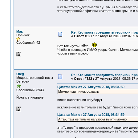
и если это "пойдёт вместо сушумны в пингалу" то 
что внутренней алфизики хватает выше крыши и в
Мак
Re: Кто может соединить теорию и пра
Новичок
«
Ответ #321 :
27 Августа 2018, 08:34:59 »
Сообщений: 42
Вот так и уточняйте...
Чтобы с помощью ИМАО узоры были... Можно ими пи
узоры выйти можно.
Oleg
Re: Кто может соединить теорию и пра
Модератор своей темы
«
Ответ #322 :
27 Августа 2018, 08:36:17 »
Ветеран
Цитата: Мак от 27 Августа 2018, 08:34:59
Сообщений: 8943
Можно ими пинок создать
Йожык в нирване
пинки напряжения не уберут
исключение если только это будет "пинок ярко вс
Цитата: Мак от 27 Августа 2018, 08:34:59
А так, там не только на узоры выйти можно.
эти "узоры" в процессе правильной практики долж
квантовой когеренции-декогеренции (в "амрите бы