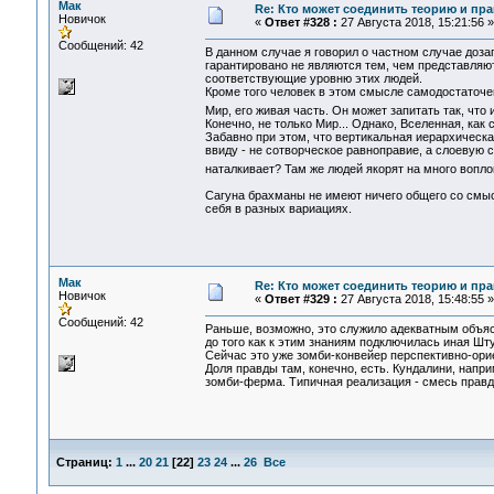
Мак
Re: Кто может соединить теорию и пра
Новичок
«
Ответ #328 :
27 Августа 2018, 15:21:56 »
Сообщений: 42
В данном случае я говорил о частном случае доз
гарантировано не являются тем, чем представляют
соответствующие уровню этих людей.
Кроме того человек в этом смысле самодостаточен
Мир, его живая часть. Он может запитать так, что 
Конечно, не только Мир... Однако, Вселенная, ка
Забавно при этом, что вертикальная иерархическая
ввиду - не сотворческое равноправие, а слоевую 
наталкивает? Там же людей якорят на много вопло
Сагуна брахманы не имеют ничего общего со смыс
себя в разных вариациях.
Мак
Re: Кто может соединить теорию и пра
Новичок
«
Ответ #329 :
27 Августа 2018, 15:48:55 »
Сообщений: 42
Раньше, возможно, это служило адекватным объясн
до того как к этим знаниям подключилась иная Шт
Сейчас это уже зомби-конвейер перспективно-ори
Доля правды там, конечно, есть. Кундалини, напри
зомби-ферма. Типичная реализация - смесь прав
Страниц:
1
...
20
21
[
22
]
23
24
...
26
Все