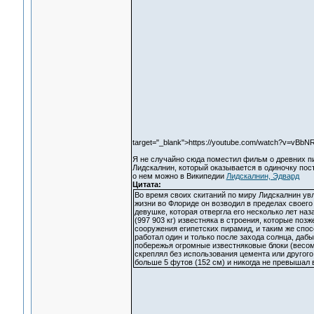
target="_blank">https://youtube.com/watch?v=vBbN
Я не случайно сюда поместил фильм о древних п
Лидскалнин, который оказывается в одиночку пос
о нем можно в Википедии
Лидскалнин, Эдвард
Цитата:
Во время своих скитаний по миру Лидскалнин увл
жизни во Флориде он возводил в пределах своег
девушке, которая отвергла его несколько лет наз
(997 903 кг) известняка в строения, которые поз
сооружения египетских пирамид, и таким же спо
работал один и только после захода солнца, даб
побережья огромные известняковые блоки (весом 
скреплял без использования цемента или другого
больше 5 футов (152 см) и никогда не превышал в