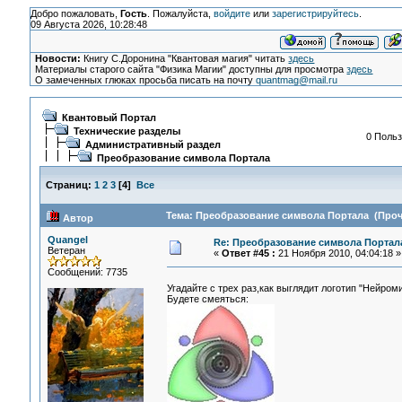
Добро пожаловать,
Гость
. Пожалуйста,
войдите
или
зарегистрируйтесь
.
09 Августа 2026, 10:28:48
Новости:
Книгу С.Доронина "Квантовая магия" читать
здесь
Материалы старого сайта "Физика Магии" доступны для просмотра
здесь
О замеченных глюках просьба писать на почту
quantmag@mail.ru
Квантовый Портал
Технические разделы
0 Польз
Административный раздел
Преобразование символа Портала
Страниц:
1
2
3
[
4
]
Все
Тема: Преобразование символа Портала (Прочи
Автор
Quangel
Re: Преобразование символа Портал
Ветеран
«
Ответ #45 :
21 Ноября 2010, 04:04:18 »
Сообщений: 7735
Угадайте с трех раз,как выглядит логотип "Нейром
Будете смеяться: