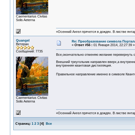
Сaementarius Civitas
Solis Aeterna
«Осенний Ангел прячется в дождях. В листве янтарн
Quangel
Re: Преобразование символа Портал
Ветеран
«
Ответ #56 :
01 Января 2014, 22:27:39 »
Сообщений: 7735
Все,окончательно отменяю желание перевернуть
Внешний треугольник направлен вверх,а внутренн
внутренняя квантовая дистилляция.
Правильное направление именно в символе Квант
Сaementarius Civitas
Solis Aeterna
«Осенний Ангел прячется в дождях. В листве янтарн
Страниц:
1
2
3
[
4
]
Все