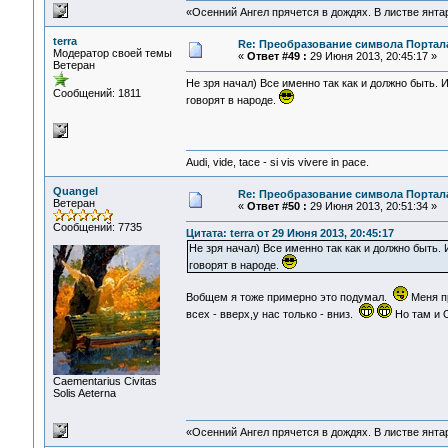
«Осенний Ангел прячется в дождях. В листве янтарн
terra
Re: Преобразование символа Портал
Модератор своей темы
«
Ответ #49 :
29 Июня 2013, 20:45:17 »
Ветеран
Не зря начал) Все именно так как и должно быть. 
Сообщений: 1811
говорят в народе.
Audi, vide, tace - si vis vivere in pace.
Quangel
Re: Преобразование символа Портал
Ветеран
«
Ответ #50 :
29 Июня 2013, 20:51:34 »
Сообщений: 7735
Цитата: terra от 29 Июня 2013, 20:45:17
Не зря начал) Все именно так как и должно быть. 
говорят в народе.
Вобщем я тоже примерно это подумал.
Меня пр
всех - вверх,у нас только - вниз.
Но там и О
Сaementarius Civitas
Solis Aeterna
«Осенний Ангел прячется в дождях. В листве янтарн