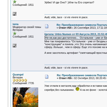
Урбис! И где Оно? :)Или ты Его спрятал?
Сообщений: 1811
Audi, vide, tace - si vis vivere in pace.
terra
Re: Преобразование символа Портал
Модератор своей темы
«
Ответ #54 :
26 Сентября 2013, 17:11:18
Ветеран
Цитата: Urbis Numen от 03 Августа 2013, 21:51:4
Сообщений: 1811
Не-не,как раз достаточно... Остальное - уже от 
Мне так понравилось "Остальное - уже от Бездны
"конструкцию" и поняла ,что Это очень напомина
сферу..больше , чем в сферу. Еще это похоже на 
А мне захотелось артефакт "смягчающий яростны
Audi, vide, tace - si vis vivere in pace.
Quangel
Re: Преобразование символа Портал
Ветеран
«
Ответ #55 :
02 Октября 2013, 00:20:45 
Сообщений: 7735
Уже отлили в металле,жду обработки и вставки к
серебре,без гальваники.
А на ее фоне - золото