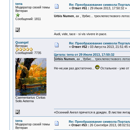
terra
Re: Преобразование символа Портал
Модератор своей темы
«
Ответ #51 :
29 Июля 2013, 17:50:32 »
Ветеран
Urbis Numen
, ах , Урбис... трехлепесткового лото
Сообщений: 1811
Audi, vide, tace - si vis vivere in pace.
Quangel
Re: Преобразование символа Портал
Ветеран
«
Ответ #52 :
03 Августа 2013, 21:51:45 
Сообщений: 7735
Цитата: terra от 29 Июля 2013, 17:50:32
Urbis Numen
, ах , Урбис... трехлепесткового лот
Не-не,как раз достаточно...
Остальное - уже от
Сaementarius Civitas
Solis Aeterna
«Осенний Ангел прячется в дождях. В листве янтарн
terra
Re: Преобразование символа Портал
Модератор своей темы
«
Ответ #53 :
26 Сентября 2013, 08:02:51
Ветеран