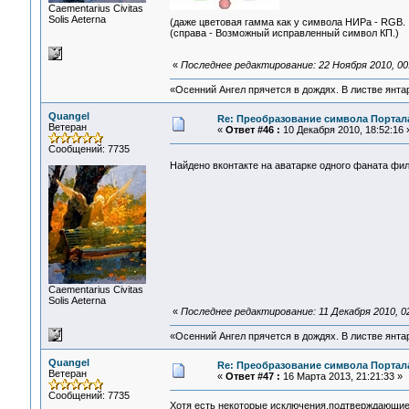
Сaementarius Civitas
Solis Aeterna
(даже цветовая гамма как у символа НИРа - RGB
(справа - Возможный исправленный символ КП.)
«
Последнее редактирование: 22 Ноября 2010, 00
«Осенний Ангел прячется в дождях. В листве янтарн
Quangel
Re: Преобразование символа Портал
Ветеран
«
Ответ #46 :
10 Декабря 2010, 18:52:16 
Сообщений: 7735
Найдено вконтакте на аватарке одного фаната фильм
Сaementarius Civitas
Solis Aeterna
«
Последнее редактирование: 11 Декабря 2010, 0
«Осенний Ангел прячется в дождях. В листве янтарн
Quangel
Re: Преобразование символа Портал
Ветеран
«
Ответ #47 :
16 Марта 2013, 21:21:33 »
Сообщений: 7735
Хотя есть некоторые исключения,подтверждающи