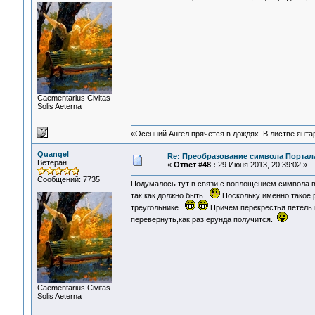
Сaementarius Civitas
Solis Aeterna
«Осенний Ангел прячется в дождях. В листве янтарн
Quangel
Re: Преобразование символа Портал
Ветеран
«
Ответ #48 :
29 Июня 2013, 20:39:02 »
Сообщений: 7735
Подумалось тут в связи с воплощением символа в
так,как должно быть.
Поскольку именно такое р
треугольнике.
Причем перекрестья петель 
перевернуть,как раз ерунда получится.
Сaementarius Civitas
Solis Aeterna