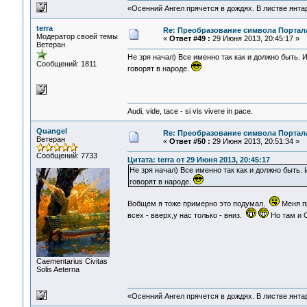
«Осенний Ангел прячется в дождях. В листве янтарн
terra
Re: Преобразование символа Портал
Модератор своей темы
«
Ответ #49 :
29 Июня 2013, 20:45:17 »
Ветеран
Не зря начал) Все именно так как и должно быть. 
Сообщений: 1811
говорят в народе.
Audi, vide, tace - si vis vivere in pace.
Quangel
Re: Преобразование символа Портал
Ветеран
«
Ответ #50 :
29 Июня 2013, 20:51:34 »
Сообщений: 7733
Цитата: terra от 29 Июня 2013, 20:45:17
Не зря начал) Все именно так как и должно быть. 
говорят в народе.
Вобщем я тоже примерно это подумал.
Меня пр
всех - вверх,у нас только - вниз.
Но там и О
Сaementarius Civitas
Solis Aeterna
«Осенний Ангел прячется в дождях. В листве янтарн