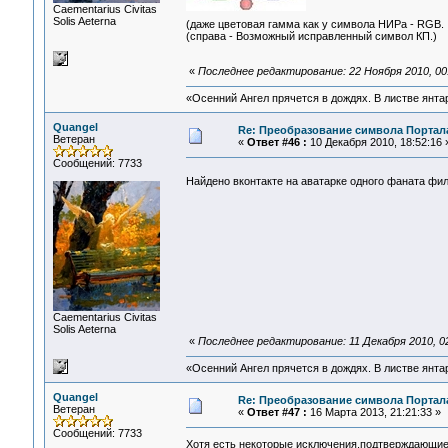
Сaementarius Civitas
Solis Aeterna
(даже цветовая гамма как у символа НИРа - RGB
(справа - Возможный исправленный символ КП.)
«
Последнее редактирование: 22 Ноября 2010, 00
«Осенний Ангел прячется в дождях. В листве янтарн
Quangel
Re: Преобразование символа Портал
Ветеран
«
Ответ #46 :
10 Декабря 2010, 18:52:16 
Сообщений: 7733
Найдено вконтакте на аватарке одного фаната фильм
Сaementarius Civitas
Solis Aeterna
«
Последнее редактирование: 11 Декабря 2010, 0
«Осенний Ангел прячется в дождях. В листве янтарн
Quangel
Re: Преобразование символа Портал
Ветеран
«
Ответ #47 :
16 Марта 2013, 21:21:33 »
Сообщений: 7733
Хотя есть некоторые исключения,подтверждающи