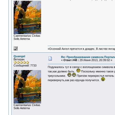
Сaementarius Civitas
Solis Aeterna
«Осенний Ангел прячется в дождях. В листве янтарн
Quangel
Re: Преобразование символа Портал
Ветеран
«
Ответ #48 :
29 Июня 2013, 20:39:02 »
Сообщений: 7733
Подумалось тут в связи с воплощением символа в
так,как должно быть.
Поскольку именно такое р
треугольнике.
Причем перекрестья петель 
перевернуть,как раз ерунда получится.
Сaementarius Civitas
Solis Aeterna