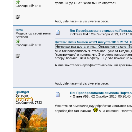
Урбис! И где Оно? :)Или ты Его спрятал?
Сообщений: 1811
Audi, vide, tace - si vis vivere in pace.
terra
Re: Преобразование символа Портал
Модератор своей темы
«
Ответ #54 :
26 Сентября 2013, 17:11:18
Ветеран
Цитата: Urbis Numen от 03 Августа 2013, 21:51:4
Сообщений: 1811
Не-не,как раз достаточно... Остальное - уже от 
Мне так понравилось "Остальное - уже от Бездны
"конструкцию" и поняла ,что Это очень напомина
сферу..больше , чем в сферу. Еще это похоже на 
А мне захотелось артефакт "смягчающий яростны
Audi, vide, tace - si vis vivere in pace.
Quangel
Re: Преобразование символа Портал
Ветеран
«
Ответ #55 :
02 Октября 2013, 00:20:45 
Сообщений: 7733
Уже отлили в металле,жду обработки и вставки к
серебре,без гальваники.
А на ее фоне - золото