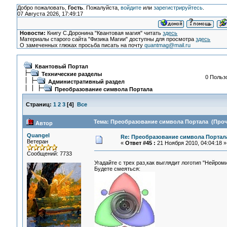
Добро пожаловать,
Гость
. Пожалуйста,
войдите
или
зарегистрируйтесь
.
07 Августа 2026, 17:49:17
Новости:
Книгу С.Доронина "Квантовая магия" читать
здесь
Материалы старого сайта "Физика Магии" доступны для просмотра
здесь
О замеченных глюках просьба писать на почту
quantmag@mail.ru
Квантовый Портал
Технические разделы
0 Пользо
Административный раздел
Преобразование символа Портала
Страниц:
1
2
3
[
4
]
Все
Тема: Преобразование символа Портала (Прочи
Автор
Quangel
Re: Преобразование символа Портал
Ветеран
«
Ответ #45 :
21 Ноября 2010, 04:04:18 »
Сообщений: 7733
Угадайте с трех раз,как выглядит логотип "Нейром
Будете смеяться: