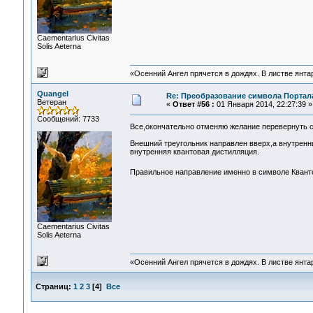
Сaementarius Civitas
Solis Aeterna
«Осенний Ангел прячется в дождях. В листве янтарн
Quangel
Re: Преобразование символа Портал
Ветеран
«
Ответ #56 :
01 Января 2014, 22:27:39 »
Сообщений: 7733
Все,окончательно отменяю желание перевернуть
Внешний треугольник направлен вверх,а внутренн
внутренняя квантовая дистилляция.
Правильное направление именно в символе Квант
Сaementarius Civitas
Solis Aeterna
«Осенний Ангел прячется в дождях. В листве янтарн
Страниц:
1
2
3
[
4
]
Все