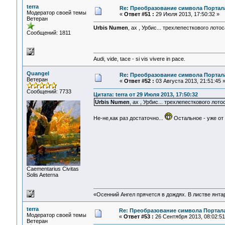
terra
Re: Преобразование символа Портал
Модератор своей темы
«
Ответ #51 :
29 Июля 2013, 17:50:32 »
Ветеран
Urbis Numen
, ах , Урбис... трехлепесткового лото
Сообщений: 1811
Audi, vide, tace - si vis vivere in pace.
Quangel
Re: Преобразование символа Портал
Ветеран
«
Ответ #52 :
03 Августа 2013, 21:51:45 
Сообщений: 7733
Цитата: terra от 29 Июля 2013, 17:50:32
Urbis Numen
, ах , Урбис... трехлепесткового лот
Не-не,как раз достаточно...
Остальное - уже от
Сaementarius Civitas
Solis Aeterna
«Осенний Ангел прячется в дождях. В листве янтарн
terra
Re: Преобразование символа Портал
Модератор своей темы
«
Ответ #53 :
26 Сентября 2013, 08:02:51
Ветеран