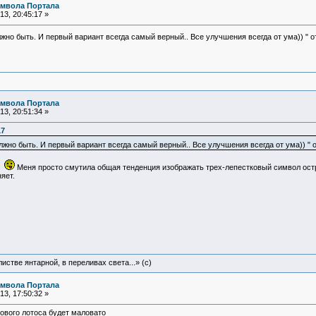
имвола Портала
3, 20:45:17 »
лжно быть. И первый вариант всегда самый верный.. Все улучшения всегда от ума)) " о
имвола Портала
3, 20:51:34 »
17
олжно быть. И первый вариант всегда самый верный.. Все улучшения всегда от ума)) " о
.
Меня просто смутила общая тенденция изображать трех-лепестковый символ остри
яет.
истве янтарной, в переливах света...» (c)
имвола Портала
3, 17:50:32 »
ткового лотоса будет маловато