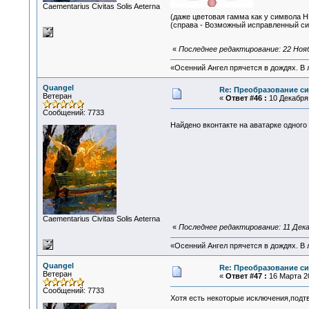
Сaementarius Civitas Solis Aeterna
(даже цветовая гамма как у символа 
(справа - Возможный исправленный си
«
Последнее редактирование: 22 Нояб
«Осенний Ангел прячется в дождях. В л
Quangel
Re: Преобразование с
Ветеран
«
Ответ #46 :
10 Декабря 
Сообщений: 7733
Найдено вконтакте на аватарке одного ф
Сaementarius Civitas Solis Aeterna
«
Последнее редактирование: 11 Дека
«Осенний Ангел прячется в дождях. В л
Quangel
Re: Преобразование с
Ветеран
«
Ответ #47 :
16 Марта 20
Сообщений: 7733
Хотя есть некоторые исключения,под