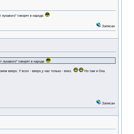
т лукавого" говорят в народе.
Записан
т лукавого" говорят в народе.
ем вверх. У всех - вверх,у нас только - вниз.
Но там и Ока
Записан