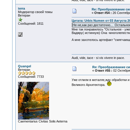
Audi, vide, tace - si vis vivere in pace.
terra
Re: Преобразование си
Модератор своей темы
«
Ответ #54 :
26 Сентября
Ветеран
Цитата: Urbis Numen от 03 Августа 20
Сообщений: 1811
Не-не,как раз достаточно... Остально
Мне так понравилось "Остальное - уже
Ваджру( истинную) Она -многолепестк
А мне захотелось артефакт "смягчающ
Audi, vide, tace - si vis vivere in pace.
Quangel
Re: Преобразование с
Ветеран
«
Ответ #55 :
02 Октября 
Сообщений: 7733
Уже отлили в металле,жду обработки и
Великого Архитектора.
Сaementarius Civitas Solis Aeterna