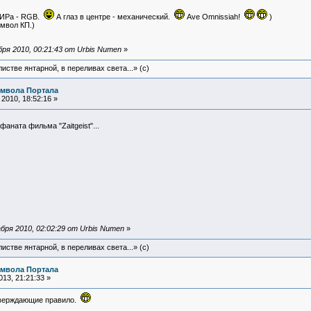
НИРа - RGB.
А глаз в центре - механический.
Ave Omnissiah!
)
мвол КП.)
ря 2010, 00:21:43 от Urbis Numen
»
истве янтарной, в переливах света...» (c)
имвола Портала
2010, 18:52:16 »
аната фильма "Zaitgeist"...
бря 2010, 02:02:29 от Urbis Numen
»
истве янтарной, в переливах света...» (c)
имвола Портала
13, 21:21:33 »
тверждающие правило.