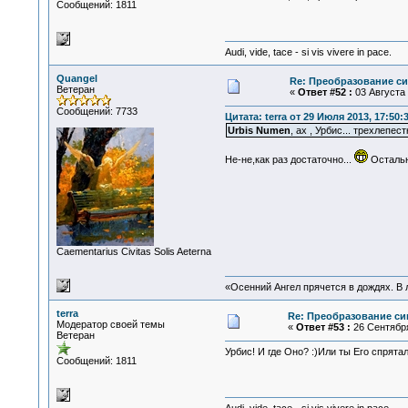
Сообщений: 1811
Audi, vide, tace - si vis vivere in pace.
Quangel
Re: Преобразование с
Ветеран
«
Ответ #52 :
03 Августа 
Сообщений: 7733
Цитата: terra от 29 Июля 2013, 17:50:
Urbis Numen
, ах , Урбис... трехлепе
Не-не,как раз достаточно...
Остальн
Сaementarius Civitas Solis Aeterna
«Осенний Ангел прячется в дождях. В л
terra
Re: Преобразование си
Модератор своей темы
«
Ответ #53 :
26 Сентября
Ветеран
Урбис! И где Оно? :)Или ты Его спрята
Сообщений: 1811