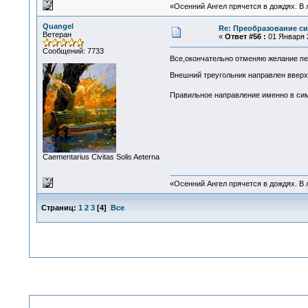
«Осенний Ангел прячется в дождях. В л
Quangel
Re: Преобразование с
Ветеран
«
Ответ #56 :
01 Января 2
Сообщений: 7733
Все,окончательно отменяю желание п
Внешний треугольник направлен вверх,
Правильное направление именно в си
Сaementarius Civitas Solis Aeterna
«Осенний Ангел прячется в дождях. В л
Страниц:
1
2
3
[
4
]
Все