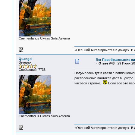
Сaementarius Civitas Solis Aeterna
«Осенний Ангел прячется в дождях. В л
Quangel
Re: Преобразование с
Ветеран
«
Ответ #48 :
29 Июня 201
Сообщений: 7733
Подумалось тут в связи с воплощением
расположение пантакля дает в центре 
часовой стрелке.
Если все это пер
Сaementarius Civitas Solis Aeterna
«Осенний Ангел прячется в дождях. В л