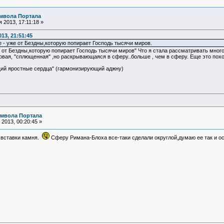
мвола Портала
 2013, 17:11:18 »
13, 21:51:45
е - уже от Бездны,которую попирает Господь тысячи миров.
 от Бездны,которую попирает Господь тысячи миров" Что я стала рассматривать мног
овая, "сплющенная" ,но раскрывающаяся в сферу..больше , чем в сферу. Еще это пох
ий яростные сердца" (гармонизирующий аджну)
имвола Портала
2013, 00:20:45 »
 вставки камня.
Сферу Римана-Блоха все-таки сделали округлой,думаю ее так и ос