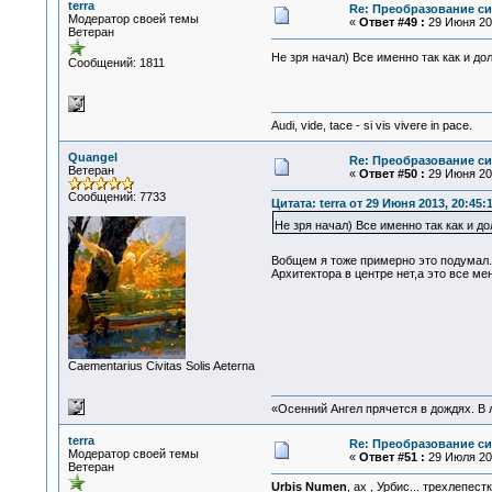
terra
Re: Преобразование с
Модератор своей темы
«
Ответ #49 :
29 Июня 201
Ветеран
Не зря начал) Все именно так как и до
Сообщений: 1811
Audi, vide, tace - si vis vivere in pace.
Quangel
Re: Преобразование с
Ветеран
«
Ответ #50 :
29 Июня 201
Сообщений: 7733
Цитата: terra от 29 Июня 2013, 20:45:
Не зря начал) Все именно так как и д
Вобщем я тоже примерно это подумал
Архитектора в центре нет,а это все мен
Сaementarius Civitas Solis Aeterna
«Осенний Ангел прячется в дождях. В л
terra
Re: Преобразование с
Модератор своей темы
«
Ответ #51 :
29 Июля 201
Ветеран
Urbis Numen
, ах , Урбис... трехлепес