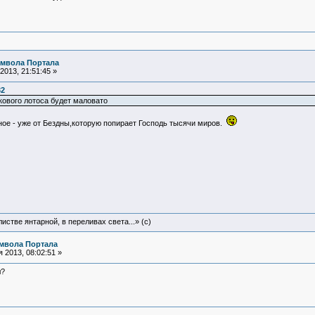
имвола Портала
2013, 21:51:45 »
32
сткового лотоса будет маловато
ое - уже от Бездны,которую попирает Господь тысячи миров.
истве янтарной, в переливах света...» (c)
мвола Портала
 2013, 08:02:51 »
л?