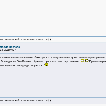
истве янтарной, в переливах света...» (c)
имвола Портала
3, 20:39:02 »
 символа в металле,может быть зря я эту тему начал,не нужно ничего переворачиват
- Всевидящее Око Великого Архитектора в золотом треугольнике.
Причем перекр
евернуть,как раз ерунда получится.
истве янтарной, в переливах света...» (c)