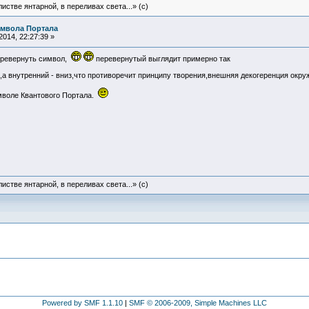
истве янтарной, в переливах света...» (c)
имвола Портала
014, 22:27:39 »
еревернуть символ,
перевернутый выглядит примерно так
а внутренний - вниз,что противоречит принципу творения,внешняя декогеренция окру
мволе Квантового Портала.
истве янтарной, в переливах света...» (c)
Powered by SMF 1.1.10
|
SMF © 2006-2009, Simple Machines LLC