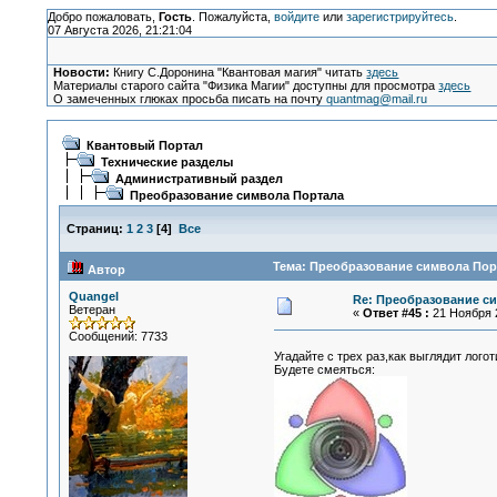
Добро пожаловать,
Гость
. Пожалуйста,
войдите
или
зарегистрируйтесь
.
07 Августа 2026, 21:21:04
Новости:
Книгу С.Доронина "Квантовая магия" читать
здесь
Материалы старого сайта "Физика Магии" доступны для просмотра
здесь
О замеченных глюках просьба писать на почту
quantmag@mail.ru
Квантовый Портал
Технические разделы
Административный раздел
Преобразование символа Портала
Страниц:
1
2
3
[
4
]
Все
Тема: Преобразование символа Порт
Автор
Quangel
Re: Преобразование с
Ветеран
«
Ответ #45 :
21 Ноября 2
Сообщений: 7733
Угадайте с трех раз,как выглядит лог
Будете смеяться: