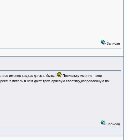
Записан
ь,все именно так,как должно быть.
Поскольку именно такое
естья петель в нем дают трех-лучевую свастику,направленную по
Записан