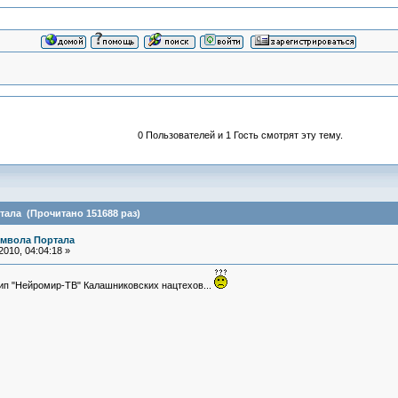
0 Пользователей и 1 Гость смотрят эту тему.
ала (Прочитано 151688 раз)
имвола Портала
010, 04:04:18 »
отип "Нейромир-ТВ" Калашниковских нацтехов...