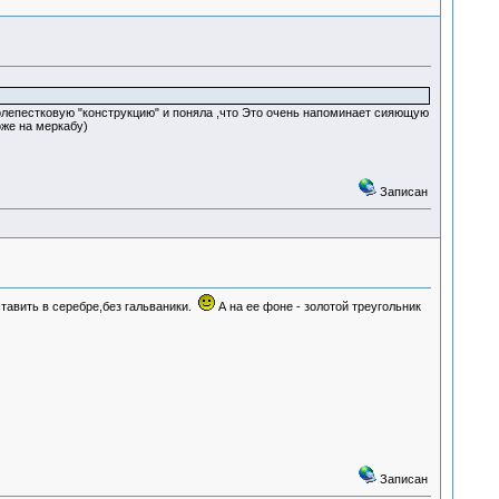
олепестковую "конструкцию" и поняла ,что Это очень напоминает сияющую
оже на меркабу)
Записан
тавить в серебре,без гальваники.
А на ее фоне - золотой треугольник
Записан