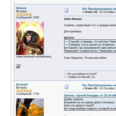
Феникс
Re: Преобразование с
Ветеран
«
Ответ #4 :
15 Октября 2
Сообщений: 1045
Urbis Numen
Скажем, корреляция тут и правда може
Для примера:
Цитата:
— Слушай, а правда, что могилу Таме
— Скажешь это в школе на экзамене,
историей, так называемой «аре рекси»
Тамерлан? Скорее всего, Тамерлан са
таинственный незнакомец
Олег Маркеев, Тотальная война
— Do you believe in God?
— I believe in Myself. (c)
Quangel
Re: Преобразование с
Ветеран
«
Ответ #5 :
15 Октября 2
Сообщений: 7733
Цитата: глупый бoндарь от 15 Октябр
урбис нумену
неужели ты на самом деле считаешь,
или это прикол такой?
ну тогда выбери символ, который не 