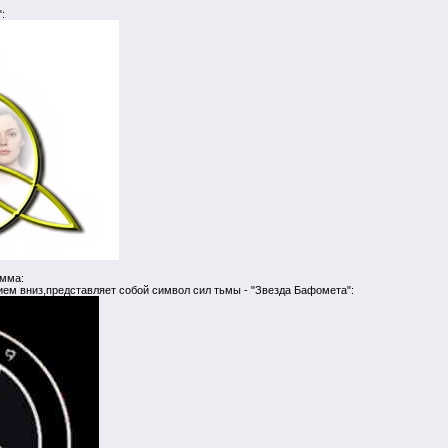
:
амма:
ием вниз,представляет собой символ сил тьмы - "Звезда Бафомета":