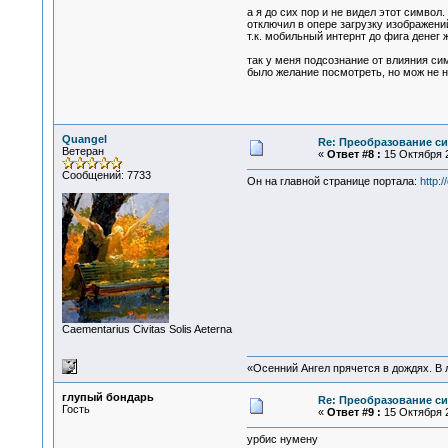
а я до сих пор и не видел этот символ.
отключил в опере загрузку изображени
т.к. мобильный интернт до фига денег ж
так у меня подсознание от влияния си
было желание посмотреть, но мож не на
Quangel
Re: Преобразование с
Ветеран
«
Ответ #8 :
15 Октября 2
Сообщений: 7733
Он на главной странице портала:
http:
Сaementarius Civitas Solis Aeterna
«Осенний Ангел прячется в дождях. В л
глупый бондарь
Re: Преобразование с
Гость
«
Ответ #9 :
15 Октября 2
урбис нумену