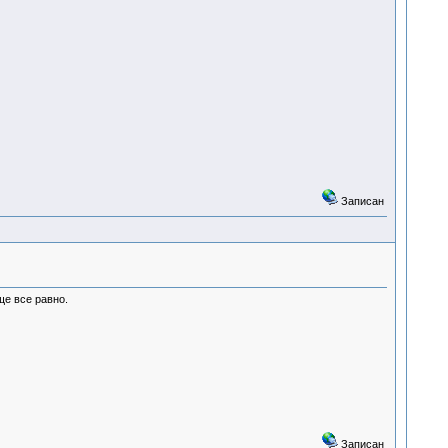
Записан
ще все равно.
Записан