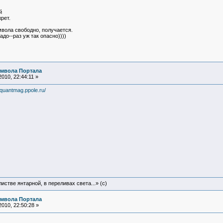
й
рет.
мвола свободно, получается.
до--раз уж так опасно))))
имвола Портала
010, 22:44:11 »
//quantmag.ppole.ru/
истве янтарной, в переливах света...» (c)
имвола Портала
010, 22:50:28 »