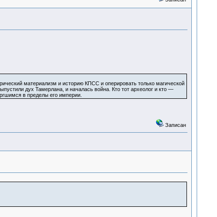
рический материализм и историю КПСС и оперировать только магической
ыпустили дух Тамерлана, и началась война. Кто тот археолог и кто —
оргшимся в пределы его империи.
Записан