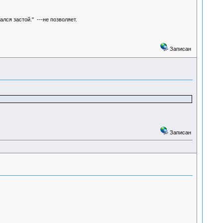
лся застой." ---не позволяет.
Записан
Записан