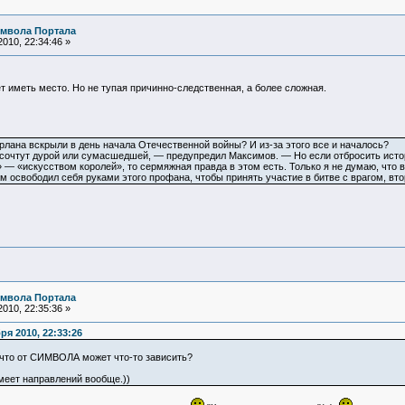
имвола Портала
010, 22:34:46 »
т иметь место. Но не тупая причинно-следственная, а более сложная.
рлана вскрыли в день начала Отечественной войны? И из-за этого все и началось?
 сочтут дурой или сумасшедшей, — предупредил Максимов. — Но если отбросить исто
 — «искусством королей», то сермяжная правда в этом есть. Только я не думаю, что в
м освободил себя руками этого профана, чтобы принять участие в битве с врагом, вт
имвола Портала
010, 22:35:36 »
я 2010, 22:33:26
 что от СИМВОЛА может что-то зависить?
имеет направлений вообще.))