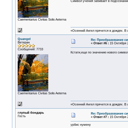
Символ учения забивает в подсознани
Сaementarius Civitas Solis Aeterna
«Осенний Ангел прячется в дождях. В л
Quangel
Re: Преобразование с
Ветеран
«
Ответ #6 :
15 Октября 2
Сообщений: 7733
Кстати,еще по значению нового символ
Сaementarius Civitas Solis Aeterna
«Осенний Ангел прячется в дождях. В л
глупый бондарь
Re: Преобразование с
Гость
«
Ответ #7 :
15 Октября 2
урбис нумену