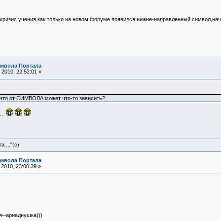
н кризис учения,как только на новом форуме появился нижне-направленный символ,нача
имвола Портала
2010, 22:52:01 »
 что от СИМВОЛА может что-то зависить?
..
 ..."(с)
имвола Портала
2010, 23:00:39 »
я--ариаднушка)))