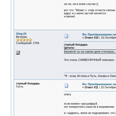
не-не, ни в коем случае.((
вот это :"Может с этим отчасти связа
вдруг и у меня застой начнется.
и кризис.
Oleg.Ol
Re: Преобразование с
Ветеран
«
Ответ #10 :
15 Октября 
Сообщений: 2769
глупый бoндарь
Цитата:
неужели ты на самом деле считаешь,
Это очень СИМВОЛИЧНЫЙ невопрос .
"Я - есмь Истина и Путь, Альфа и Омега
глупый бондарь
Re: Преобразование с
Гость
«
Ответ #11 :
15 Октября 
олегу
если можно--расшифруй.
нет конкретного смысла в выражении.
и--надеюсь, меня не подозревают, что 