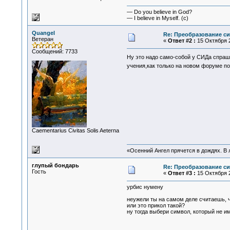
— Do you believe in God?
— I believe in Myself. (c)
Quangel
Re: Преобразование с
Ветеран
«
Ответ #2 :
15 Октября 2
Сообщений: 7733
Ну это надо само-собой у СИДа спра
учения,как только на новом форуме п
Сaementarius Civitas Solis Aeterna
«Осенний Ангел прячется в дождях. В л
глупый бондарь
Re: Преобразование с
Гость
«
Ответ #3 :
15 Октября 2
урбис нумену
неужели ты на самом деле считаешь, 
или это прикол такой?
ну тогда выбери символ, который не и