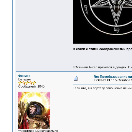
В связи с этими соображениями пр
«Осенний Ангел прячется в дождях. В л
Феникс
Re: Преобразование с
Ветеран
«
Ответ #1 :
15 Октября 2
Сообщений: 1045
Если что, я к порталу отношения не им
таинственный незнакомец