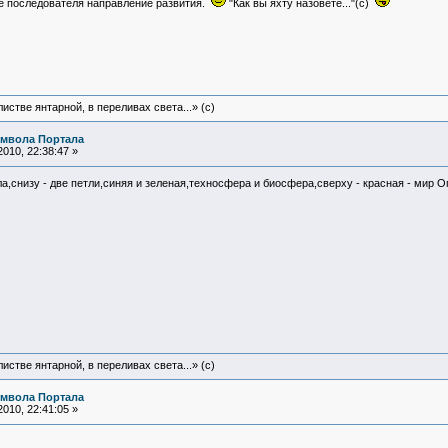
е последователя направление развития.
"Как вы яхту назовете..."(с)
истве янтарной, в переливах света...» (c)
имвола Портала
010, 22:38:47 »
а,снизу - две петли,синяя и зеленая,техносфера и биосфера,сверху - красная - мир 
истве янтарной, в переливах света...» (c)
имвола Портала
010, 22:41:05 »