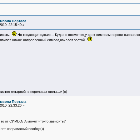
имвола Портала
010, 22:15:40 »
шивать.
Но тенденция однако... Куда не посмотрю,у всех символы верхне-направле
оявился нижне-направленный символ,начался застой.
истве янтарной, в переливах света...» (c)
имвола Портала
010, 22:33:26 »
что от СИМВОЛА может что-то зависить?
меет направлений вообще.))