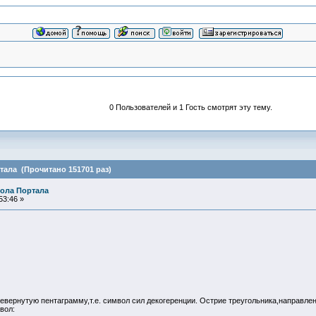
0 Пользователей и 1 Гость смотрят эту тему.
ала (Прочитано 151701 раз)
ола Портала
53:46 »
евернутую пентаграмму,т.е. символ сил декогеренции. Острие треугольника,направле
вол: