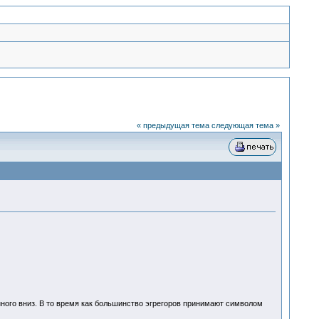
« предыдущая тема
следующая тема »
нного вниз. В то время как большинство эгрегоров принимают символом