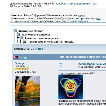
Добро пожаловать,
Гость
. Пожалуйста,
войдите
или
зарегистрируйтесь
.
07 Августа 2026, 23:04:58
Новости:
Книгу С.Доронина "Квантовая магия" читать
здесь
Материалы старого сайта "Физика Магии" доступны для просмотра
здесь
О замеченных глюках просьба писать на почту
quantmag@mail.ru
Квантовый Портал
Технические разделы
Административный раздел
Преобразование символа Портала
Страниц:
[
1
]
2
3
4
Все
Тема: Преобразование символа Порт
Автор
Quangel
Преобразование симв
Ветеран
«
:
15 Октября 2010, 21:
Сообщений: 7733
Я тут подумал про символ КП:
Фактически он представляет собой пер
противоположно ориентированный сим