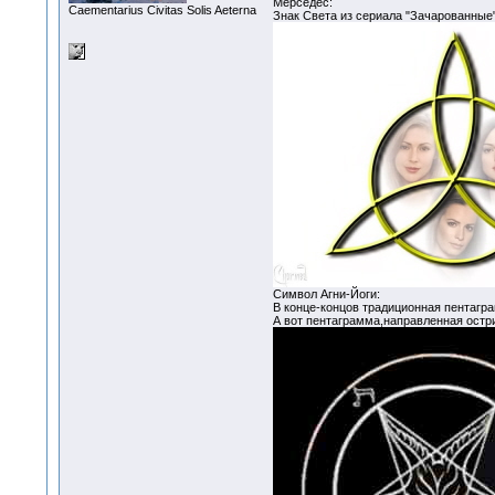
Мерседес:
Сaementarius Civitas Solis Aeterna
Знак Света из сериала "Зачарованные"
Символ Агни-Йоги:
В конце-концов традиционная пентагр
А вот пентаграмма,направленная остр