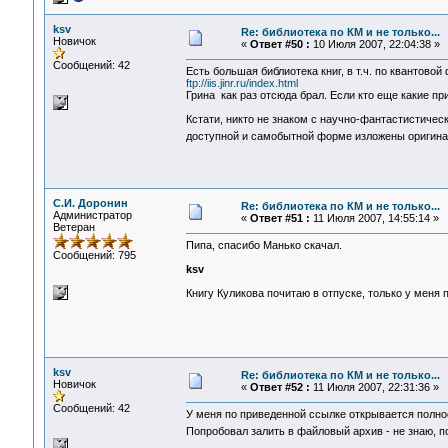
ksv
Re: библиотека по КМ и не только...
Новичок
«
Ответ #50 :
10 Июля 2007, 22:04:38 »
Сообщений: 42
Есть большая библиотека книг, в т.ч. по квантовой 
ftp://iis.jinr.ru/index.html
Грина как раз отсюда брал. Если кто еще какие пр
Кстати, никто не знаком с научно-фантастистическ
доступной и самобытной форме изложены оригина
С.И. Доронин
Re: библиотека по КМ и не только...
Администратор
«
Ответ #51 :
11 Июля 2007, 14:55:14 »
Ветеран
Пипа, спасибо Манько скачал.
Сообщений: 795
ksv
Книгу Куликова почитаю в отпуске, только у меня 
ksv
Re: библиотека по КМ и не только...
Новичок
«
Ответ #52 :
11 Июля 2007, 22:31:36 »
Сообщений: 42
У меня по приведенной ссылке открывается полнос
Попробовал залить в файловый архив - не знаю, 