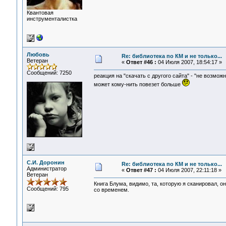
Квантовая
инструменталистка
Любовь
Re: библиотека по КМ и не только...
Ветеран
«
Ответ #46 :
04 Июля 2007, 18:54:17 »
Сообщений: 7250
реакция на "скачать с другого сайта" - "не возмож
может кому-нить повезет больше
С.И. Доронин
Re: библиотека по КМ и не только...
Администратор
«
Ответ #47 :
04 Июля 2007, 22:11:18 »
Ветеран
Книга Блума, видимо, та, которую я сканировал, о
Сообщений: 795
со временем.