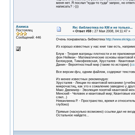
меня нет. Я послал "куда-то туда" запрос, но отве
написать? :-)))
Ахимса
Re: библиотека по КМ и не только...
Постоялец
«
Ответ #59 :
27 Мая 2008, 04:11:47 »
Сообщений: 446
Очень понравилась библиотека
http://www.eknigu.c
Из хорошо известных у нас книг там есть, наприме
Блум - Теория матрицы плотности и ее приложения
фон Нейман - Математические основы квантовой 
Белокуров, Тимофеевская, Хрусталев - Квантовая т
Данин - Вероятностный мир (также по истории) (
сс
Все версии djvu, одним файлом, содержат текстов
Из менее известных рекомендую:
Хрусталев - Лекции по квантовой механике (учебн
микрочастиц, как это к сожалению заведено у друг
Макс Джеммер - Эволюция понятий квантовой меха
Менский - Человек и квантовый мир; Квантовые и
слил...)
Неванлинна Р. - Пространство, время и относител
глубоко)
Прямые (насколько возможно) ссылки дал не везде
Остальное найдете...