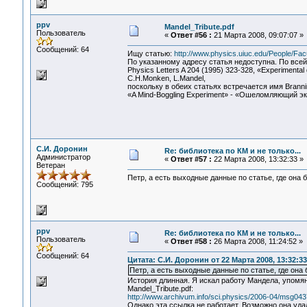
ppv
Mandel_Tribute.pdf
Пользователь
«
Ответ #56 :
21 Марта 2008, 09:07:07 »
Сообщений: 64
Ищу статью:
http://www.physics.uiuc.edu/People/Facu
По указанному адресу статья недоступна. По всей
Physics Letters A 204 (1995) 323-328, «Experimental dem
C.H.Monken, L.Mandel,
поскольку в обеих статьях встречается имя Branni
«A Mind-Boggling Experiment» - «Ошеломляющий э
С.И. Доронин
Re: библиотека по КМ и не только...
Администратор
«
Ответ #57 :
22 Марта 2008, 13:32:33 »
Ветеран
Петр, а есть выходные данные по статье, где она 
Сообщений: 795
ppv
Re: библиотека по КМ и не только...
Пользователь
«
Ответ #58 :
26 Марта 2008, 11:24:52 »
Сообщений: 64
Цитата: С.И. Доронин от 22 Марта 2008, 13:32:33
Петр, а есть выходные данные по статье, где она
История длинная. Я искал работу Мандела, упомя
Mandel_Tribute.pdf:
http://www.archivum.info/sci.physics/2006-04/msg043
Однако эта ссылка не работает. Возможно она удал