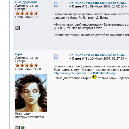
С.И. Доронин
Re: библиотека по КМ и не только...
Администратор
«
Ответ #48 :
09 Июля 2007, 18:02:30 »
Ветеран
В файловый архив добавил несколько книг и стате
Сообщений: 795
раньше не было: Ч. Киттеля, Д. Бома.
«Физику квантовой информации» Бауместера с соав
(1-4 и 6), те, что на старом сайте.
Разместил также несколько статей по наиболее и
Pipa
Re: библиотека по КМ и не только...
Администратор
«
Ответ #49 :
10 Июля 2007, 02:27:34 »
Ветеран
Блума полностью (одним файлом) положила пока 
Сообщений: 3660
Еще нашла книгу: "Когерентные состояния в квантов
http://newcycle.canmos.ru/LINKS/Manko.djvu
- тоже допотопное старье
, только Блум - прелес
Квантовая
инструменталистка