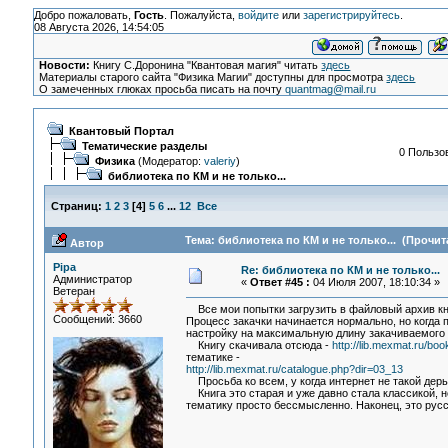
Добро пожаловать,
Гость
. Пожалуйста,
войдите
или
зарегистрируйтесь
.
08 Августа 2026, 14:54:05
Новости:
Книгу С.Доронина "Квантовая магия" читать
здесь
Материалы старого сайта "Физика Магии" доступны для просмотра
здесь
О замеченных глюках просьба писать на почту
quantmag@mail.ru
Квантовый Портал
Тематические разделы
0 Пользов
Физика
(Модератор:
valeriy
)
библиотека по КМ и не только...
Страниц:
1
2
3
[
4
]
5
6
...
12
Все
Тема: библиотека по КМ и не только... (Прочит
Автор
Pipa
Re: библиотека по КМ и не только...
Администратор
«
Ответ #45 :
04 Июля 2007, 18:10:34 »
Ветеран
Все мои попытки загрузить в файловый архив кни
Сообщений: 3660
Процесс закачки начинается нормально, но когда 
настройку на максимальную длину закачиваемого 
Книгу скачивала отсюда -
http://lib.mexmat.ru/bo
тематике -
http://lib.mexmat.ru/catalogue.php?dir=03_13
Просьба ко всем, у когда интернет не такой дер
Книга это старая и уже давно стала классикой, 
тематику просто бессмысленно. Наконец, это русс