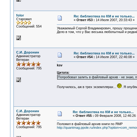
folor
Re: библиотека по КМ и не только...
Старожил
«
Ответ #53 :
14 Июля 2007, 20:33:43 »
Сообщений: 554
Уважаемый Сергей Владимирович, прошу прощение
Дело в том, что у Вас весьма любопытный и редкий
С.И. Доронин
Re: библиотека по КМ и не только...
Администратор
«
Ответ #54 :
14 Июля 2007, 22:46:08 »
Ветеран
ksv
Сообщений: 795
Цитата:
Попробовал залить в файловый архив - не знаю, 
Получилось, аж в трех экземплярах...
. Я опубл
С.И. Доронин
Re: библиотека по КМ и не только...
Администратор
«
Ответ #55 :
09 Февраля 2008, 12:46:26 
Ветеран
Положил в файловый архив книги по ЯМР
Сообщений: 795
http://quantmag.ppole.ru/index.php?option=com_rem