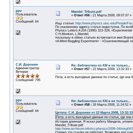
ppv
Mandel_Tribute.pdf
Пользователь
«
Ответ #56 :
21 Марта 2008, 09:07:07 »
Сообщений: 64
Ищу статью:
http://www.physics.uiuc.edu/People/Facu
По указанному адресу статья недоступна. По всей
Physics Letters A 204 (1995) 323-328, «Experimental dem
C.H.Monken, L.Mandel,
поскольку в обеих статьях встречается имя Branni
«A Mind-Boggling Experiment» - «Ошеломляющий э
С.И. Доронин
Re: библиотека по КМ и не только...
Администратор
«
Ответ #57 :
22 Марта 2008, 13:32:33 »
Ветеран
Петр, а есть выходные данные по статье, где она 
Сообщений: 795
ppv
Re: библиотека по КМ и не только...
Пользователь
«
Ответ #58 :
26 Марта 2008, 11:24:52 »
Сообщений: 64
Цитата: С.И. Доронин от 22 Марта 2008, 13:32:33
Петр, а есть выходные данные по статье, где она
История длинная. Я искал работу Мандела, упомя
Mandel_Tribute.pdf:
http://www.archivum.info/sci.physics/2006-04/msg043
Однако эта ссылка не работает. Возможно она удал