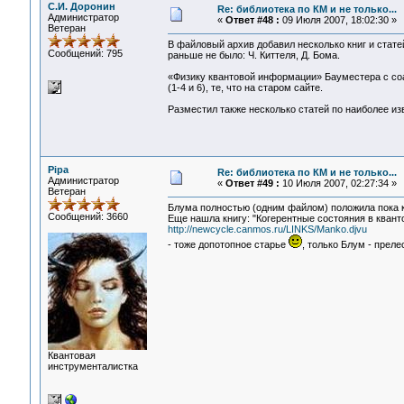
С.И. Доронин
Re: библиотека по КМ и не только...
Администратор
«
Ответ #48 :
09 Июля 2007, 18:02:30 »
Ветеран
В файловый архив добавил несколько книг и стате
Сообщений: 795
раньше не было: Ч. Киттеля, Д. Бома.
«Физику квантовой информации» Бауместера с соав
(1-4 и 6), те, что на старом сайте.
Разместил также несколько статей по наиболее и
Pipa
Re: библиотека по КМ и не только...
Администратор
«
Ответ #49 :
10 Июля 2007, 02:27:34 »
Ветеран
Блума полностью (одним файлом) положила пока 
Сообщений: 3660
Еще нашла книгу: "Когерентные состояния в квантов
http://newcycle.canmos.ru/LINKS/Manko.djvu
- тоже допотопное старье
, только Блум - прелес
Квантовая
инструменталистка