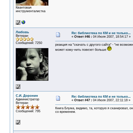
Квантовая
инструменталистка
Любовь
Re: библиотека по КМ и не только...
Ветеран
«
Ответ #46 :
04 Июля 2007, 18:54:17 »
Сообщений: 7250
реакция на "скачать с другого сайта" - "не возмож
может кому-нить повезет больше
С.И. Доронин
Re: библиотека по КМ и не только...
Администратор
«
Ответ #47 :
04 Июля 2007, 22:11:18 »
Ветеран
Книга Блума, видимо, та, которую я сканировал, о
Сообщений: 795
со временем.