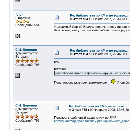
folor
Re: библиотека по КМ и не только...
Старожил
«
Ответ #53 :
14 Июля 2007, 20:33:43 »
Сообщений: 554
Уважаемый Сергей Владимирович, прошу прощение
Дело в том, что у Вас весьма любопытный и редкий
С.И. Доронин
Re: библиотека по КМ и не только...
Администратор
«
Ответ #54 :
14 Июля 2007, 22:46:08 »
Ветеран
ksv
Сообщений: 795
Цитата:
Попробовал залить в файловый архив - не знаю, 
Получилось, аж в трех экземплярах...
. Я опубл
С.И. Доронин
Re: библиотека по КМ и не только...
Администратор
«
Ответ #55 :
09 Февраля 2008, 12:46:26 
Ветеран
Положил в файловый архив книги по ЯМР
Сообщений: 795
http://quantmag.ppole.ru/index.php?option=com_rem