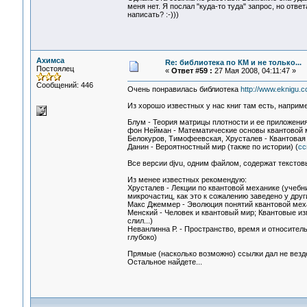
меня нет. Я послал "куда-то туда" запрос, но отве
написать? :-)))
Ахимса
Re: библиотека по КМ и не только...
Постоялец
«
Ответ #59 :
27 Мая 2008, 04:11:47 »
Сообщений: 446
Очень понравилась библиотека
http://www.eknigu.c
Из хорошо известных у нас книг там есть, наприме
Блум - Теория матрицы плотности и ее приложения
фон Нейман - Математические основы квантовой 
Белокуров, Тимофеевская, Хрусталев - Квантовая т
Данин - Вероятностный мир (также по истории) (
сс
Все версии djvu, одним файлом, содержат текстов
Из менее известных рекомендую:
Хрусталев - Лекции по квантовой механике (учебн
микрочастиц, как это к сожалению заведено у друг
Макс Джеммер - Эволюция понятий квантовой меха
Менский - Человек и квантовый мир; Квантовые и
слил...)
Неванлинна Р. - Пространство, время и относител
глубоко)
Прямые (насколько возможно) ссылки дал не везде
Остальное найдете...