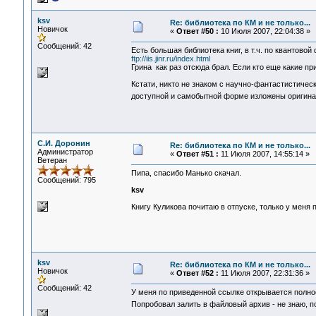
ksv
Re: библиотека по КМ и не только...
Новичок
«
Ответ #50 :
10 Июля 2007, 22:04:38 »
Сообщений: 42
Есть большая библиотека книг, в т.ч. по квантовой 
ftp://iis.jinr.ru/index.html
Грина как раз отсюда брал. Если кто еще какие пр
Кстати, никто не знаком с научно-фантастистическ
доступной и самобытной форме изложены оригина
С.И. Доронин
Re: библиотека по КМ и не только...
Администратор
«
Ответ #51 :
11 Июля 2007, 14:55:14 »
Ветеран
Пипа, спасибо Манько скачал.
Сообщений: 795
ksv
Книгу Куликова почитаю в отпуске, только у меня 
ksv
Re: библиотека по КМ и не только...
Новичок
«
Ответ #52 :
11 Июля 2007, 22:31:36 »
Сообщений: 42
У меня по приведенной ссылке открывается полнос
Попробовал залить в файловый архив - не знаю, 