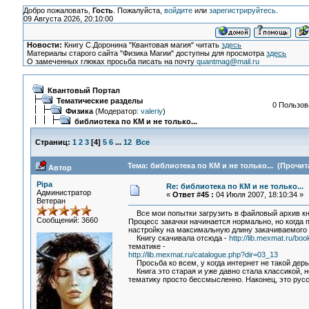
Добро пожаловать,
Гость
. Пожалуйста,
войдите
или
зарегистрируйтесь
.
09 Августа 2026, 20:10:00
Новости:
Книгу С.Доронина "Квантовая магия" читать
здесь
Материалы старого сайта "Физика Магии" доступны для просмотра
здесь
О замеченных глюках просьба писать на почту
quantmag@mail.ru
Квантовый Портал
Тематические разделы
0 Пользов
Физика
(Модератор:
valeriy
)
библиотека по КМ и не только...
Страниц:
1
2
3
[
4
]
5
6
...
12
Все
Тема: библиотека по КМ и не только... (Прочит
Автор
Pipa
Re: библиотека по КМ и не только...
Администратор
«
Ответ #45 :
04 Июля 2007, 18:10:34 »
Ветеран
Все мои попытки загрузить в файловый архив кни
Сообщений: 3660
Процесс закачки начинается нормально, но когда 
настройку на максимальную длину закачиваемого 
Книгу скачивала отсюда -
http://lib.mexmat.ru/bo
тематике -
http://lib.mexmat.ru/catalogue.php?dir=03_13
Просьба ко всем, у когда интернет не такой дер
Книга это старая и уже давно стала классикой, 
тематику просто бессмысленно. Наконец, это русс