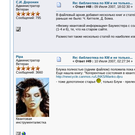
С.И. Доронин
Re: библиотека по КМ и не только...
Администратор
«
Ответ #48 :
09 Июля 2007, 18:02:30 »
Ветеран
В файловый архив добавил несколько книг и стате
Сообщений: 795
раньше не было: Ч. Киттеля, Д. Бома.
«Физику квантовой информации» Бауместера с соав
(1-4 и 6), те, что на старом сайте.
Разместил также несколько статей по наиболее и
Pipa
Re: библиотека по КМ и не только...
Администратор
«
Ответ #49 :
10 Июля 2007, 02:27:34 »
Ветеран
Блума полностью (одним файлом) положила пока 
Сообщений: 3660
Еще нашла книгу: "Когерентные состояния в квантов
http://newcycle.canmos.ru/LINKS/Manko.djvu
- тоже допотопное старье
, только Блум - прелес
Квантовая
инструменталистка