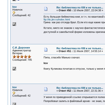
ksv
Re: библиотека по КМ и не только...
Новичок
«
Ответ #50 :
10 Июля 2007, 22:04:38 »
Сообщений: 42
Есть большая библиотека книг, в т.ч. по квантовой 
ftp://iis.jinr.ru/index.html
Грина как раз отсюда брал. Если кто еще какие пр
Кстати, никто не знаком с научно-фантастистическ
доступной и самобытной форме изложены оригина
С.И. Доронин
Re: библиотека по КМ и не только...
Администратор
«
Ответ #51 :
11 Июля 2007, 14:55:14 »
Ветеран
Пипа, спасибо Манько скачал.
Сообщений: 795
ksv
Книгу Куликова почитаю в отпуске, только у меня 
ksv
Re: библиотека по КМ и не только...
Новичок
«
Ответ #52 :
11 Июля 2007, 22:31:36 »
Сообщений: 42
У меня по приведенной ссылке открывается полнос
Попробовал залить в файловый архив - не знаю, 