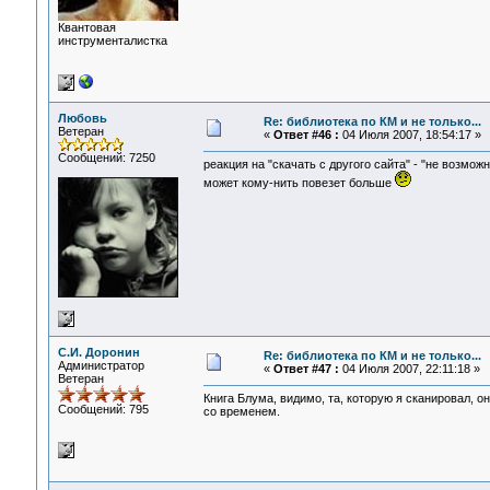
Квантовая
инструменталистка
Любовь
Re: библиотека по КМ и не только...
Ветеран
«
Ответ #46 :
04 Июля 2007, 18:54:17 »
Сообщений: 7250
реакция на "скачать с другого сайта" - "не возмож
может кому-нить повезет больше
С.И. Доронин
Re: библиотека по КМ и не только...
Администратор
«
Ответ #47 :
04 Июля 2007, 22:11:18 »
Ветеран
Книга Блума, видимо, та, которую я сканировал, о
Сообщений: 795
со временем.