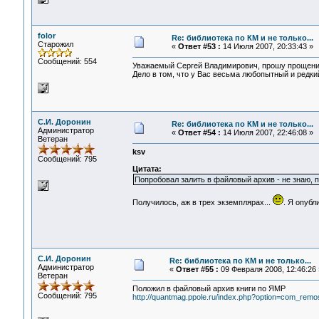
folor
Re: библиотека по КМ и не только...
Старожил
«
Ответ #53 :
14 Июля 2007, 20:33:43 »
Сообщений: 554
Уважаемый Сергей Владимирович, прошу прощение
Дело в том, что у Вас весьма любопытный и редкий
С.И. Доронин
Re: библиотека по КМ и не только...
Администратор
«
Ответ #54 :
14 Июля 2007, 22:46:08 »
Ветеран
ksv
Сообщений: 795
Цитата:
Попробовал залить в файловый архив - не знаю, 
Получилось, аж в трех экземплярах...
. Я опубл
С.И. Доронин
Re: библиотека по КМ и не только...
Администратор
«
Ответ #55 :
09 Февраля 2008, 12:46:26 
Ветеран
Положил в файловый архив книги по ЯМР
Сообщений: 795
http://quantmag.ppole.ru/index.php?option=com_rem