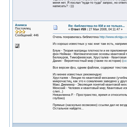
меня нет. Я послал "куда-то туда" запрос, но отве
написать? :-)))
Ахимса
Re: библиотека по КМ и не только...
Постоялец
«
Ответ #59 :
27 Мая 2008, 04:11:47 »
Сообщений: 446
Очень понравилась библиотека
http://www.eknigu.c
Из хорошо известных у нас книг там есть, наприме
Блум - Теория матрицы плотности и ее приложения
фон Нейман - Математические основы квантовой 
Белокуров, Тимофеевская, Хрусталев - Квантовая т
Данин - Вероятностный мир (также по истории) (
сс
Все версии djvu, одним файлом, содержат текстов
Из менее известных рекомендую:
Хрусталев - Лекции по квантовой механике (учебн
микрочастиц, как это к сожалению заведено у друг
Макс Джеммер - Эволюция понятий квантовой меха
Менский - Человек и квантовый мир; Квантовые и
слил...)
Неванлинна Р. - Пространство, время и относител
глубоко)
Прямые (насколько возможно) ссылки дал не везде
Остальное найдете...