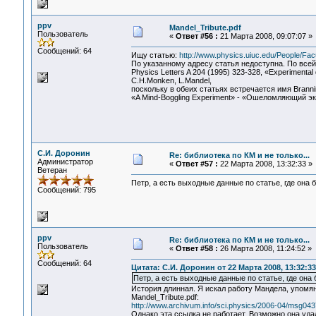
ppv
Mandel_Tribute.pdf
Пользователь
«
Ответ #56 :
21 Марта 2008, 09:07:07 »
Сообщений: 64
Ищу статью:
http://www.physics.uiuc.edu/People/Facu
По указанному адресу статья недоступна. По всей
Physics Letters A 204 (1995) 323-328, «Experimental dem
C.H.Monken, L.Mandel,
поскольку в обеих статьях встречается имя Branni
«A Mind-Boggling Experiment» - «Ошеломляющий э
С.И. Доронин
Re: библиотека по КМ и не только...
Администратор
«
Ответ #57 :
22 Марта 2008, 13:32:33 »
Ветеран
Петр, а есть выходные данные по статье, где она 
Сообщений: 795
ppv
Re: библиотека по КМ и не только...
Пользователь
«
Ответ #58 :
26 Марта 2008, 11:24:52 »
Сообщений: 64
Цитата: С.И. Доронин от 22 Марта 2008, 13:32:33
Петр, а есть выходные данные по статье, где она
История длинная. Я искал работу Мандела, упомя
Mandel_Tribute.pdf:
http://www.archivum.info/sci.physics/2006-04/msg043
Однако эта ссылка не работает. Возможно она удал