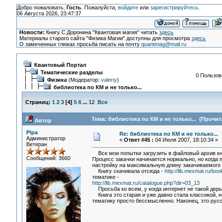
Добро пожаловать,
Гость
. Пожалуйста,
войдите
или
зарегистрируйтесь
.
06 Августа 2026, 23:47:37
Новости:
Книгу С.Доронина "Квантовая магия" читать
здесь
Материалы старого сайта "Физика Магии" доступны для просмотра
здесь
О замеченных глюках просьба писать на почту
quantmag@mail.ru
Квантовый Портал
Тематические разделы
0 Пользов
Физика
(Модератор:
valeriy
)
библиотека по КМ и не только...
Страниц:
1
2
3
[
4
]
5
6
...
12
Все
Тема: библиотека по КМ и не только... (Прочит
Автор
Pipa
Re: библиотека по КМ и не только...
Администратор
«
Ответ #45 :
04 Июля 2007, 18:10:34 »
Ветеран
Все мои попытки загрузить в файловый архив кни
Сообщений: 3660
Процесс закачки начинается нормально, но когда 
настройку на максимальную длину закачиваемого 
Книгу скачивала отсюда -
http://lib.mexmat.ru/bo
тематике -
http://lib.mexmat.ru/catalogue.php?dir=03_13
Просьба ко всем, у когда интернет не такой дер
Книга это старая и уже давно стала классикой, 
тематику просто бессмысленно. Наконец, это русс