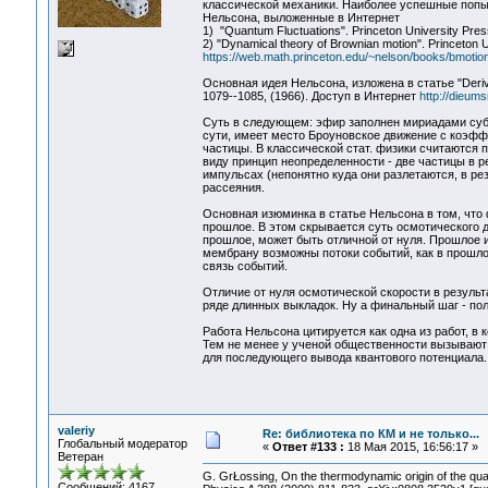
классической механики. Наиболее успешные попы
Нельсона, выложенные в Интернет
1) "Quantum Fluctuations". Princeton University Pr
2) "Dynamical theory of Brownian motion". Princeton
https://web.math.princeton.edu/~nelson/books/bmotion
Основная идея Нельсона, изложена в статье "Derivat
1079--1085, (1966). Доступ в Интернет
http://dieum
Суть в следующем: эфир заполнен мириадами суб-ч
сути, имеет место Броуновское движение с коэф
частицы. В классической стат. физики считаются 
виду принцип неопределенности - две частицы в р
импульсах (непонятно куда они разлетаются, в рез
рассеяния.
Основная изюминка в статье Нельсона в том, что 
прошлое. В этом скрывается суть осмотического д
прошлое, может быть отличной от нуля. Прошлое 
мембрану возможны потоки событий, как в прошло
связь событий.
Отличие от нуля осмотической скорости в результ
ряде длинных выкладок. Ну а финальный шаг - по
Работа Нельсона цитируется как одна из работ, в
Тем не менее у ученой общественности вызывают 
для последующего вывода квантового потенциала.
valeriy
Re: библиотека по КМ и не только...
Глобальный модератор
«
Ответ #133 :
18 Мая 2015, 16:56:17 »
Ветеран
G. GrŁossing, On the thermodynamic origin of the qua
Сообщений: 4167