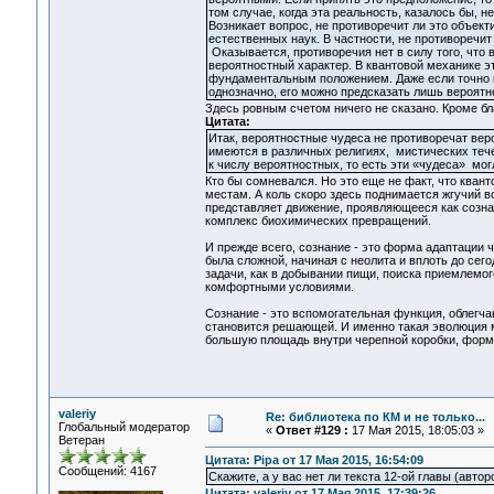
том случае, когда эта реальность, казалось бы, н
Возникает вопрос, не противоречит ли это объе
естественных наук. В частности, не противоречит
Оказывается, противоречия нет в силу того, что
вероятностный характер. В квантовой механике э
фундаментальным положением. Даже если точно и
однозначно, его можно предсказать лишь вероят
Здесь ровным счетом ничего не сказано. Кроме бл
Цитата:
Итак, вероятностные чудеса не противоречат ве
имеются в различных религиях, мистических тече
к числу вероятностных, то есть эти «чудеса» мо
Кто бы сомневался. Но это еще не факт, что кван
местам. А коль скоро здесь поднимается жгучий во
представляет движение, проявляющееся как сознани
комплекс биохимических превращений.
И прежде всего, сознание - это форма адаптации 
была сложной, начиная с неолита и вплоть до сег
задачи, как в добывании пищи, поиска приемлемог
комфортными условиями.
Сознание - это вспомогательная функция, облегч
становится решающей. И именно такая эволюция м
большую площадь внутри черепной коробки, форм
valeriy
Re: библиотека по КМ и не только...
Глобальный модератор
«
Ответ #129 :
17 Мая 2015, 18:05:03 »
Ветеран
Цитата: Pipa от 17 Мая 2015, 16:54:09
Сообщений: 4167
Скажите, а у вас нет ли текста 12-ой главы (авто
Цитата: valeriy от 17 Мая 2015, 17:39:26