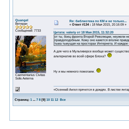
Quangel
Re: библиотека по КМ и не только...
Ветеран
«
Ответ #134 :
18 Мая 2015, 20:16:09 »
Сообщений: 7733
Цитата: valeriy от 18 Мая 2015, 11:32:20
от ты, боец фронта Второй Революции, неужели н
правдоподобным. Кому оно кажется вполне прав
тьма тьмущая на просторах Интернета. И каждое
А для чего в Мультиверсе вообще может существо
альтернатив во всей сфере Блоха?
Ну и мы немного помогаем.
Сaementarius Civitas
Solis Aeterna
«Осенний Ангел прячется в дождях. В листве янтарн
Страниц:
1
...
7
8
[
9
]
10
11
12
Все