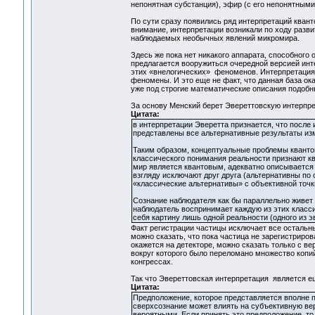
непонятная субстанция), эфир (с его непонятным
По сути сразу появились ряд интерпретаций кван
внимание, интерпретации возникали по ходу разви
наблюдаемых необычных явлений микромира.
Здесь же пока нет никакого аппарата, способного 
предлагается вооружиться очередной версией инт
этих «внелогических» феноменов. Интерпретация 
феномены. И это еще не факт, что данная база ок
уже под строгие математические описания подоб
За основу Менский берет Эвереттовскую интерпр
Цитата:
в интерпретации Эверетта признается, что после 
представлены все альтернативные результаты и
Таким образом, концептуальные проблемы квантов
классического понимания реальности признают ква
мир является квантовым, адекватно описывается
взгляду исключают друг друга (альтернативны по 
«классические альтернативы» с объективной точ
Сознание наблюдателя как бы параллельно живет 
наблюдатель воспринимает каждую из этих класси
себя картину лишь одной реальности (одного из э
Факт регистрации частицы исключает все остальн
можно сказать, что пока частица не зарегистриро
окажется на детекторе, можно сказать только с в
вокруг которого было переломано множество копи
конгрессах.
Так что Эвереттовская интерпретация является ещ
Цитата:
Предположение, которое представляется вполне п
сверхсознание может влиять на субъективную ве
вероятными. Если принять это предположение, то 