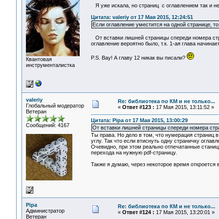
Я уже искала, но страниц с оглавлением так и не
Цитата: valeriy от 17 Мая 2015, 12:24:51
Если оглавление уместится на одной странице, т
От вставки лишней страницы спереди номера стран
оглавление вероятно было, т.к. 1-ая глава начинае
P.S. Вау! А главу 12 никак вы писали?
Квантовая
инструменталистка
valeriy
Re: библиотека по КМ и не только...
Глобальный модератор
«
Ответ #123 :
17 Мая 2015, 13:11:52 »
Ветеран
Цитата: Pipa от 17 Мая 2015, 13:00:29
Сообщений: 4167
От вставки лишней страницы спереди номера стран
Ты права. Но дело в том, что нумерация страниц 
углу. Так что если втиснуть одну страничку оглав
Очевидно, при этом реально отпечатанные станицы
перехода на нужную pdf-страницу.
Также я думаю, через некоторое время откроется 
Pipa
Re: библиотека по КМ и не только...
Администратор
«
Ответ #124 :
17 Мая 2015, 13:20:01 »
Ветеран