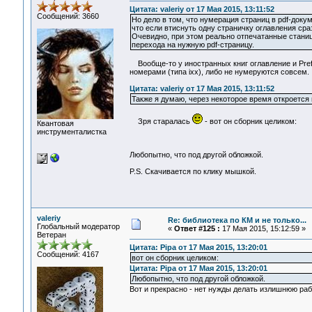
Цитата: valeriy от 17 Мая 2015, 13:11:52
Сообщений: 3660
Но дело в том, что нумерация страниц в pdf-доку
что если втиснуть одну страничку оглавления сра
Очевидно, при этом реально отпечатанные станиц
перехода на нужную pdf-страницу.
Вообще-то у иностранных книг оглавление и Pref
номерами (типа ixx), либо не нумеруются совсем.
Цитата: valeriy от 17 Мая 2015, 13:11:52
Также я думаю, через некоторое время откроется
Зря старалась
- вот он сборник целиком:
Квантовая
инструменталистка
Любопытно, что под другой обложкой.
P.S. Скачивается по клику мышкой.
valeriy
Re: библиотека по КМ и не только...
Глобальный модератор
«
Ответ #125 :
17 Мая 2015, 15:12:59 »
Ветеран
Цитата: Pipa от 17 Мая 2015, 13:20:01
Сообщений: 4167
вот он сборник целиком:
Цитата: Pipa от 17 Мая 2015, 13:20:01
Любопытно, что под другой обложкой.
Вот и прекрасно - нет нужды делать излишнюю раб