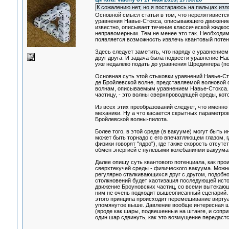
К сожалению нет, но я постараюсь на пальцах изл
Основной смысл статьи в том, что нерелятивистс
уравнения Навье-Стокса, описывающего движение 
известно, описывает течение классической жидко
неправомерным. Тем не менее это так. Необходимо
появляется возможность извлечь квантовый потен
Здесь следует заметить, что наряду с уравнение
друг друга. И задача была подвести уравнение Н
уже недалеко подать до уравнения Шредингера (п
Основная суть этой стыковки уравнений Навье-Ст
де Бройлевской волне, представляемой волновой 
волнам, описываемым уравнением Навье-Стокса. 
частицу, - это волны сверхпроводящей среды, кот
Из всех этих преобразований следует, что именно
механики. Ну а что касается скрытных параметров
Бройлевской волны-пилота.
Более того, в этой среде (в вакууме) могут быть 
может быть торнадо с его впечатляющем глазом, г
физики говорят "ядро"), где также скорость отсут
обмен энергией с нулевыми колебаниями вакуума.
Далее опишу суть квантового потенциала, как про
сверхтекучей среды - физического вакуума. Можн
регулярно сталкивающихся друг с другом, подобн
столкновений будет хаотизация последующей исто
движение Броуновских частиц, со всеми вытекающ
ним не очень подходит вышеописанный сценарий. 
этого принципа происходит перемешивание виртуал
упомянутое выше. Давление вообще интересная ш
(вроде как шары, подвешенные на штанге, и сопри
один шар сдвинуть, как это возмущение передастс