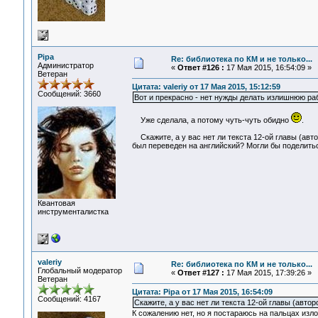
Pipa
Re: библиотека по КМ и не только...
Администратор
«
Ответ #126 :
17 Мая 2015, 16:54:09 »
Ветеран
Цитата: valeriy от 17 Мая 2015, 15:12:59
Сообщений: 3660
Вот и прекрасно - нет нужды делать излишнюю ра
Уже сделала, а потому чуть-чуть обидно
.
Скажите, а у вас нет ли текста 12-ой главы (авто
был переведен на английский? Могли бы поделить
Квантовая
инструменталистка
valeriy
Re: библиотека по КМ и не только...
Глобальный модератор
«
Ответ #127 :
17 Мая 2015, 17:39:26 »
Ветеран
Цитата: Pipa от 17 Мая 2015, 16:54:09
Сообщений: 4167
Скажите, а у вас нет ли текста 12-ой главы (авто
К сожалению нет, но я постараюсь на пальцах изло