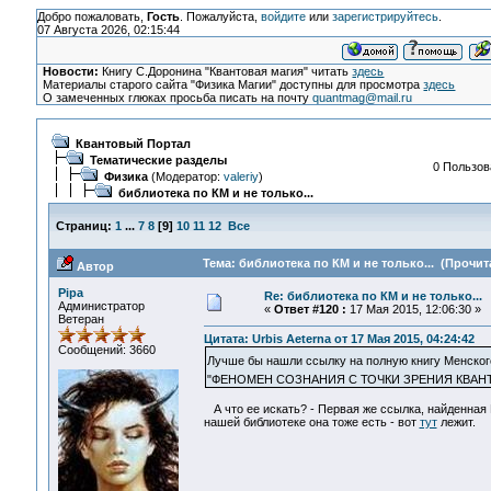
Добро пожаловать,
Гость
. Пожалуйста,
войдите
или
зарегистрируйтесь
.
07 Августа 2026, 02:15:44
Новости:
Книгу С.Доронина "Квантовая магия" читать
здесь
Материалы старого сайта "Физика Магии" доступны для просмотра
здесь
О замеченных глюках просьба писать на почту
quantmag@mail.ru
Квантовый Портал
Тематические разделы
0 Пользов
Физика
(Модератор:
valeriy
)
библиотека по КМ и не только...
Страниц:
1
...
7
8
[
9
]
10
11
12
Все
Тема: библиотека по КМ и не только... (Прочит
Автор
Pipa
Re: библиотека по КМ и не только...
Администратор
«
Ответ #120 :
17 Мая 2015, 12:06:30 »
Ветеран
Цитата: Urbis Aeterna от 17 Мая 2015, 04:24:42
Сообщений: 3660
Лучше бы нашли ссылку на полную книгу Менского
"ФЕНОМЕН СОЗНАНИЯ С ТОЧКИ ЗРЕНИЯ КВАНТОВО
А что ее искать? - Первая же ссылка, найденная Г
нашей библиотеке она тоже есть - вот
тут
лежит.