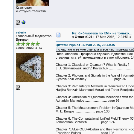
Квантовая
инструменталистка
valeriy
Re: библиотека по КМ и не только...
Глобальный модератор
«
Ответ #121 :
17 Мая 2015, 12:24:51 »
Ветеран
Цитата: Pipa от 16 Мая 2015, 22:43:35
Сообщений: 4167
по частям я ее уже скачала и все части между со
Пипа, спасибо. Прекрасно сделано. Единственное 
страницы статей, помещенных в этом сборнике. 1
Chapter 1: Classical or Quantum? What is Reality?
J. J. Sławianowski and V. Kovalchuk ..........................
Chapter 2: Photons and Signals in the Age of Informati
Cynthia Kolb Whitney ............................. page 36
Chapter 3: Path Integral Methods in Generalized Uncer
Hadjira Benzair, Mahmoud Merad and Taher Boudjedaa 
Chapter 4: Unification of Quantum Mechanics with the
Aghaddin Mamedov ........................ page 98
Chapter 5: The Measurement Problem in Quantum Me
M. E. Burgos ...................... page 136
Chapter 6: The Computational Unified Field Theory (
Jehonathan Bentwich .............. page 174
Chapter 7: A Lie-QED-Algebra and their Fermionic F
Francisco Bulnes .................... page 198