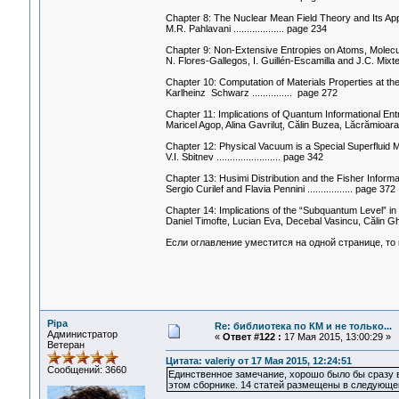
Chapter 8: The Nuclear Mean Field Theory and Its App
M.R. Pahlavani ................... page 234
Chapter 9: Non-Extensive Entropies on Atoms, Molec
N. Flores-Gallegos, I. Guillén-Escamilla and J.C. Mix
Chapter 10: Computation of Materials Properties at th
Karlheinz Schwarz ............... page 272
Chapter 11: Implications of Quantum Informational E
Maricel Agop, Alina Gavriluț, Călin Buzea, Lăcrămioar
Chapter 12: Physical Vacuum is a Special Superfluid
V.I. Sbitnev ........................ page 342
Chapter 13: Husimi Distribution and the Fisher Informa
Sergio Curilef and Flavia Pennini ................. page 372
Chapter 14: Implications of the “Subquantum Level” i
Daniel Timofte, Lucian Eva, Decebal Vasincu, Călin Gh. Buz
Если оглавление уместится на одной странице, то
Pipa
Re: библиотека по КМ и не только...
Администратор
«
Ответ #122 :
17 Мая 2015, 13:00:29 »
Ветеран
Цитата: valeriy от 17 Мая 2015, 12:24:51
Сообщений: 3660
Единственное замечание, хорошо было бы сразу в
этом сборнике. 14 статей размещены в следующе