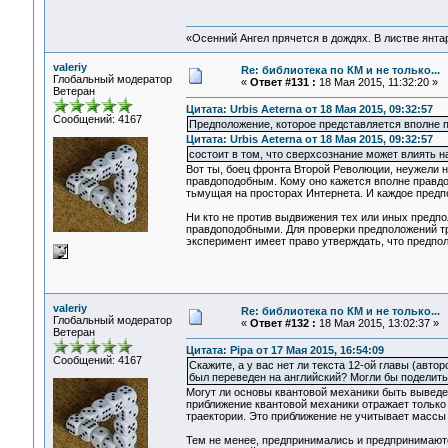
«Осенний Ангел прячется в дождях. В листве янтарн
valeriy
Re: библиотека по КМ и не только...
Глобальный модератор
«
Ответ #131 :
18 Мая 2015, 11:32:20 »
Ветеран
Цитата: Urbis Aeterna от 18 Мая 2015, 09:32:57
Сообщений: 4167
Предположение, которое представляется вполне 
Цитата: Urbis Aeterna от 18 Мая 2015, 09:32:57
состоит в том, что сверхсознание может влиять 
Вот ты, боец фронта Второй Революции, неужели 
правдоподобным. Кому оно кажется вполне правд
тьмущая на просторах Интернета. И каждое предп
Ни кто не против выдвижения тех или иных предпо
правдоподобными. Для проверки предположений тр
эксперимент имеет право утверждать, что предпо
valeriy
Re: библиотека по КМ и не только...
Глобальный модератор
«
Ответ #132 :
18 Мая 2015, 13:02:37 »
Ветеран
Цитата: Pipa от 17 Мая 2015, 16:54:09
Сообщений: 4167
Скажите, а у вас нет ли текста 12-ой главы (автор
был переведен на английский? Могли бы поделит
Могут ли основы квантовой механики быть выведен
приближение квантовой механики отражает только
траектории. Это приближение не учитывает массы
Тем не менее, предпринимались и предпринимают