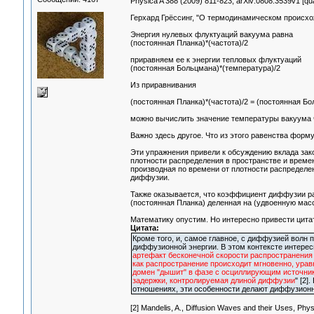
Physica A 388 (2009) 811-823, arXiv:0808.3539v1 [qu
Герхард Грёссинг, "О термодинамическом происхожде
Энергия нулевых флуктуаций вакуума равна
(постоянная Планка)*(частота)/2
приравняем ее к энергии тепловых флуктуаций
(постоянная Больцмана)*(температура)/2
Из приравнивания
(постоянная Планка)*(частота)/2 = (постоянная Б
можно вычислить значение температуры вакуума 
Важно здесь другое. Что из этого равенства форм
Эти упражнения привели к обсуждению вклада зако
плотности распределения в пространстве и времен
производная по времени от плотности распределен
диффузии.
Также оказывается, что коэффициент диффузии р
(постоянная Планка) деленная на (удвоенную мас
Математику опустим. Но интересно привести цитат
Цитата:
Кроме того, и, самое главное, с диффузией волн
диффузионной энергии. В этом контексте интересн
артефакт бесконечной скорости распространения п
как распространение происходит мгновенно, уравн
домен "дышит" в фазе с осциллирующим источник
задержки, контролируемая длиной диффузии
" [2]
отношениях, эти особенности делают диффузион
[2] Mandelis, A., Diffusion Waves and their Uses, Phy