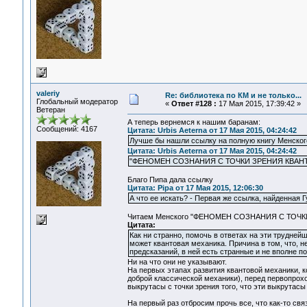
valeriy
Re: библиотека по КМ и не только...
Глобальный модератор
«
Ответ #128 :
17 Мая 2015, 17:39:42 »
Ветеран
А теперь вернемся к нашим баранам:
Сообщений: 4167
Цитата: Urbis Aeterna от 17 Мая 2015, 04:24:42
Лучше бы нашли ссылку на полную книгу Менского
Цитата: Urbis Aeterna от 17 Мая 2015, 04:24:42
"ФЕНОМЕН СОЗНАНИЯ С ТОЧКИ ЗРЕНИЯ КВАНТОВО
Благо Пипа дала ссылку
Цитата: Pipa от 17 Мая 2015, 12:06:30
А что ее искать? - Первая же ссылка, найденная 
Читаем Менского "ФЕНОМЕН СОЗНАНИЯ С ТОЧ
Цитата:
Как ни странно, помочь в ответах на эти трудней
может квантовая механика. Причина в том, что, 
предсказаний, в ней есть странные и не вполне 
Ни на что они не указывают.
На первых этапах развития квантовой механики, к
доброй классической механики), перед первопрохо
выкрутасы с точки зрения того, что эти выкрутас
На первый раз отбросим прочь все, что как-то свя