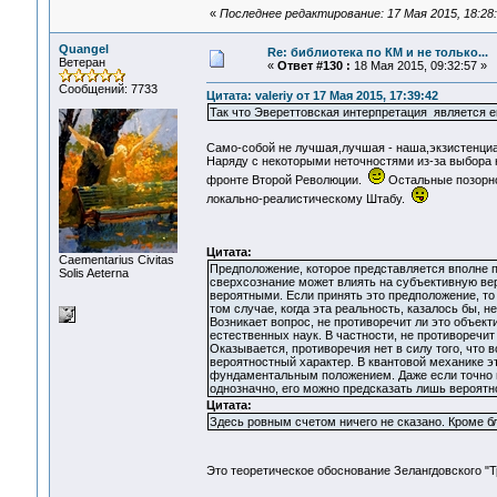
«
Последнее редактирование: 17 Мая 2015, 18:28:3
Quangel
Re: библиотека по КМ и не только...
Ветеран
«
Ответ #130 :
18 Мая 2015, 09:32:57 »
Сообщений: 7733
Цитата: valeriy от 17 Мая 2015, 17:39:42
Так что Эвереттовская интерпретация является е
Само-собой не лучшая,лучшая - наша,экзистенци
Наряду с некоторыми неточностями из-за выбора 
фронте Второй Революции.
Остальные позорно
локально-реалистическому Штабу.
Цитата:
Сaementarius Civitas
Предположение, которое представляется вполне п
Solis Aeterna
сверхсознание может влиять на субъективную ве
вероятными. Если принять это предположение, то 
том случае, когда эта реальность, казалось бы, н
Возникает вопрос, не противоречит ли это объе
естественных наук. В частности, не противоречит
Оказывается, противоречия нет в силу того, что
вероятностный характер. В квантовой механике э
фундаментальным положением. Даже если точно и
однозначно, его можно предсказать лишь вероят
Цитата:
Здесь ровным счетом ничего не сказано. Кроме б
Это теоретическое обоснование Зелангдовского "