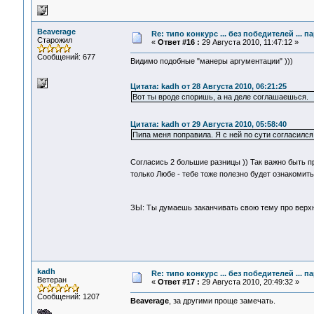
Beaverage
Re: типо конкурс ... без победителей ... 
Старожил
«
Ответ #16 :
29 Августа 2010, 11:47:12 »
Сообщений: 677
Видимо подобные "манеры аргументации" )))
Цитата: kadh от 28 Августа 2010, 06:21:25
Вот ты вроде споришь, а на деле соглашаешься.
Цитата: kadh от 29 Августа 2010, 05:58:40
Пипа меня поправила. Я с ней по сути согласился
Согласись 2 большие разницы )) Так важно быть п
только Любе - тебе тоже полезно будет ознакомит
ЗЫ: Ты думаешь заканчивать свою тему про верх
kadh
Re: типо конкурс ... без победителей ... 
Ветеран
«
Ответ #17 :
29 Августа 2010, 20:49:32 »
Сообщений: 1207
Beaverage
, за другими проще замечать.