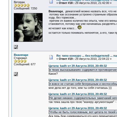
Ветеран
«
Ответ #18 :
29 Августа 2010, 21:42:00 »
Сообщений: 7250
Beaverage
, демагогией можно назвать все, что не
потому как осознание устроено странным образом 
ходу, без тормозов...
причем оч важно количество опыта, чем его мень
становится, потому как уже начинаешь разделять все
исчезают как класс...
остается только понимать непонятое, а его, таки п
Beaverage
Re: типо конкурс ... без победителей ... 
Старожил
«
Ответ #19 :
29 Августа 2010, 22:04:22 »
Сообщений: 677
Цитата: kadh от 29 Августа 2010, 20:49:32
в твоих высказываниях содержится противоречие
Какое?
Цитата: kadh от 29 Августа 2010, 20:49:32
я вовсе не считаю себя безгрешным и неспособн
мне дела нет до того, кем ты себя считаешь )))
Цитата: kadh от 29 Августа 2010, 20:49:32
Не делая никаких содержательных замечаний неп
так тема зашла про твою "манеру аргументации" - 
Цитата: kadh от 29 Августа 2010, 20:49:32
Чтобы не быть голословным, вот цитата по твоей
Ага терь бум соревноваться кто кого перецитирует 