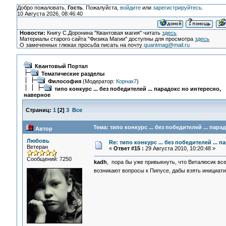
Добро пожаловать,
Гость
. Пожалуйста,
войдите
или
зарегистрируйтесь
.
10 Августа 2026, 08:46:40
Новости:
Книгу С.Доронина "Квантовая магия" читать
здесь
Материалы старого сайта "Физика Магии" доступны для просмотра
здесь
О замеченных глюках просьба писать на почту
quantmag@mail.ru
Квантовый Портал
Тематические разделы
Философия
(Модератор:
Корнак7
)
типо конкурс ... без победителей ... парадокс но интересно,
наверное
Страниц:
1
[
2
]
3
Все
Тема: типо конкурс ... без победителей ... пар
Автор
Любовь
Re: типо конкурс ... без победителей ... 
Ветеран
«
Ответ #15 :
29 Августа 2010, 10:20:48 »
Сообщений: 7250
kadh
, пора бы уже привыкнуть, что Виталюсик всег
возникают вопросы к Пипусе, дабы взять инициатив