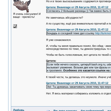
Но и в твоих высказываниях содержится противор
Цитата: Beaverage от 29 Августа 2010, 11:47:12
Согласись 2 большие разницы )) Так важно быть 
Я очень сексуален! И
ваще - прелесть!
Не замечаешь абсурдности?
А по существу, ещё раз внимательно прочитай и 
Цитата: Beaverage от 29 Августа 2010, 11:47:12
Бондарь в соседней теме дал ссылку
http://lurkm
Я уже ознакомился.
И, чтобы ты меня правильно понял, без обид - им
непосредственно по теме, ты демонстрируешь то 
Чтобы не быть голословным, вот цитата по твоей с
Цитата:
Если тебе нечего сказать, цитируй bash.org.ru, ud
вызывает уважение. Возьми две или три фразы и 
и троллинге.
Особенно это касается ссылок на э
К твоей чести, ты делаешь это неумело. Иначе уч
Цитата: Beaverage от 29 Августа 2010, 11:47:12
ЗЫ: Ты думаешь заканчивать свою тему про вер
Нет. Я весь материал собираюсь изложить в отдел
Любовь
Re: типо конкурс ... без победителей ... 