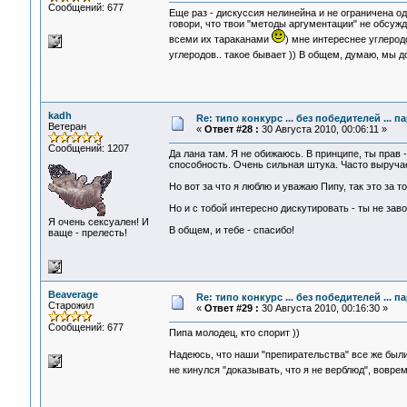
Сообщений: 677
Еще раз - дискуссия нелинейна и не ограничена од
говори, что твои "методы аргументации" не обсужда
всеми их тараканами
) мне интереснее углерод
углеродов.. такое бывает )) В общем, думаю, мы 
kadh
Re: типо конкурс ... без победителей ... 
Ветеран
«
Ответ #28 :
30 Августа 2010, 00:06:11 »
Сообщений: 1207
Да лана там. Я не обижаюсь. В принципе, ты прав 
способность. Очень сильная штука. Часто выручае
Но вот за что я люблю и уважаю Пипу, так это за 
Но и с тобой интересно дискутировать - ты не за
Я очень сексуален! И
В общем, и тебе - спасибо!
ваще - прелесть!
Beaverage
Re: типо конкурс ... без победителей ... 
Старожил
«
Ответ #29 :
30 Августа 2010, 00:16:30 »
Сообщений: 677
Пипа молодец, кто спорит ))
Надеюсь, что наши "препирательства" все же были
не кинулся "доказывать, что я не верблюд", вовр