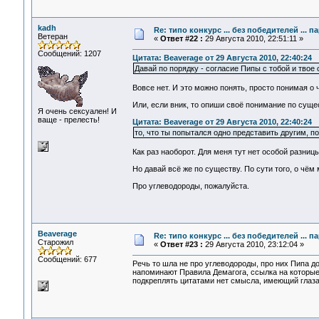
kadh
Re: типо конкурс ... без победителей ... 
Ветеран
«
Ответ #22 :
29 Августа 2010, 22:51:11 »
Сообщений: 1207
Цитата: Beaverage от 29 Августа 2010, 22:40:24
Давай по порядку - согласие Пипы с тобой и твое с
Вовсе нет. И это можно понять, просто понимая о 
Или, если вник, то опиши своё понимание по суще
Я очень сексуален! И
ваще - прелесть!
Цитата: Beaverage от 29 Августа 2010, 22:40:24
то, что ты попытался одно представить другим, п
Как раз наоборот. Для меня тут нет особой разницы
Но давай всё же по существу. По сути того, о чём 
Про углеводороды, пожалуйста.
Beaverage
Re: типо конкурс ... без победителей ... 
Старожил
«
Ответ #23 :
29 Августа 2010, 23:12:04 »
Сообщений: 677
Речь то шла не про углеводороды, про них Пипа д
напоминают Правила Демагога, ссылка на которые
подкреплять цитатами нет смысла, имеющий глаза (