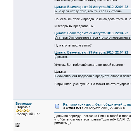
Цитата: Beaverage от 29 Августа 2010, 22:04:22
мне дела нет до того, кем ты себя считаешь
Но, если бы тебе и правда не было дела, то ты и не
И теперь ты предлагаешь -
Цитата: Beaverage от 29 Августа 2010, 22:04:22
Ага терь бум соревноваться кто кого перецитируе
Ну и кто ты после этого?
Цитата: Beaverage от 29 Августа 2010, 22:04:22
Демагог...
Угумсь. Вот тебе ещё цитата по твоей ссылке -
Цитата:
Если оппонент подкован в предмете спора и ловко
В принципе, уже лучше. Но может не стоит упражн
Beaverage
Re: типо конкурс ... без победителей ... 
Старожил
«
Ответ #21 :
29 Августа 2010, 22:40:24 »
Сообщений: 677
Давай по порядку - согласие Пипы с тобой и твое с
что "быть или казаться правым" для тебя ВАЖНО, 
римским ))