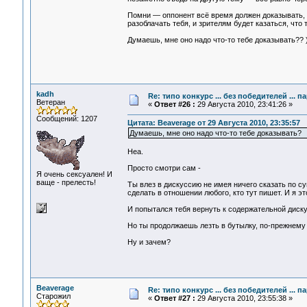
Помни — оппонент всё время должен доказывать, ч
разоблачать тебя, и зрителям будет казаться, что 
Думаешь, мне оно надо что-то тебе доказывать?? )
kadh
Re: типо конкурс ... без победителей ... 
Ветеран
«
Ответ #26 :
29 Августа 2010, 23:41:26 »
Сообщений: 1207
Цитата: Beaverage от 29 Августа 2010, 23:35:57
Думаешь, мне оно надо что-то тебе доказывать?
Неа.
Просто смотри сам -
Я очень сексуален! И
ваще - прелесть!
Ты влез в дискуссию не имея ничего сказать по с
сделать в отношении любого, кто тут пишет. И я э
И попытался тебя вернуть к содержательной диску
Но ты продолжаешь лезть в бутылку, по-прежнему 
Ну и зачем?
Beaverage
Re: типо конкурс ... без победителей ... 
Старожил
«
Ответ #27 :
29 Августа 2010, 23:55:38 »