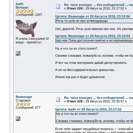
kadh
Re: типо конкурс ... без победителей ... 
Ветеран
«
Ответ #24 :
29 Августа 2010, 23:17:52 »
Сообщений: 1207
Цитата: Beaverage от 29 Августа 2010, 23:12:04
Речь то шла не про углеводороды
Нет, дорогой. Речь шла именно про них. Не увилив
Цитата: Beaverage от 29 Августа 2010, 23:12:04
Я очень сексуален! И
про них Пипа достаточно внятно и исчерпывающе
ваще - прелесть!
Ну и что ты из этого понял?
Своими словами, пожалуйста, изложи, чтобы не б
И вот на этом материале давай дискутировать.
А не на бессодержательных домыслах.
Иначе как раз и будет демагогия.
Beaverage
Re: типо конкурс ... без победителей ... 
Старожил
«
Ответ #25 :
29 Августа 2010, 23:35:57 »
Сообщений: 677
Цитата: kadh от 29 Августа 2010, 23:17:52
Ну и что ты из этого понял?
Своими словами, пожалуйста, изложи, чтобы не б
Если тебе задают неудобные вопросы — отвечай во
незаметно съедь на другую тему — всё равно чере