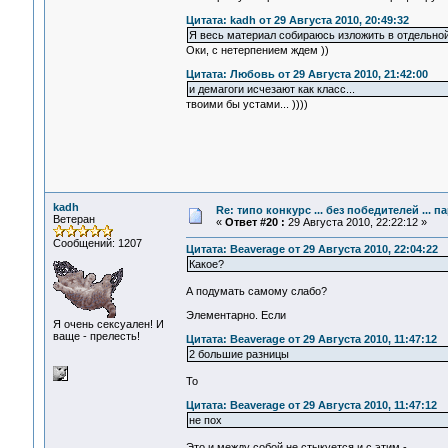
Цитата: kadh от 29 Августа 2010, 20:49:32
Я весь материал собираюсь изложить в отдельной
Оки, с нетерпением ждем ))
Цитата: Любовь от 29 Августа 2010, 21:42:00
и демагоги исчезают как класс...
твоими бы устами... ))))
kadh
Re: типо конкурс ... без победителей ... 
Ветеран
«
Ответ #20 :
29 Августа 2010, 22:22:12 »
Сообщений: 1207
Цитата: Beaverage от 29 Августа 2010, 22:04:22
Какое?
А подумать самому слабо?
Элементарно. Если
Я очень сексуален! И
ваще - прелесть!
Цитата: Beaverage от 29 Августа 2010, 11:47:12
2 большие разницы
То
Цитата: Beaverage от 29 Августа 2010, 11:47:12
не пох
Это и между собой не стыкуется и с этим -