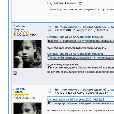
Ох, Пипочка, Пипочка... )))
Тебя послушать, так можно подумать, что углеводо
Любовь
Re: типо конкурс ... без победителей ... 
Ветеран
«
Ответ #10 :
28 Августа 2010, 08:19:20 »
Сообщений: 7250
Цитата: Pipa от 28 Августа 2010, 03:33:41
Высокой энергоемкостью углеводороды обязаны бо
если бы еще водород цепочки образовывал...
Цитата: Pipa от 28 Августа 2010, 03:33:41
Т.е. если бы углерод-углеродные и углерод-водор
и где конец, а где начало...
Пипусь, отчего даже в биохимии, которой посвеще
но потому и компилируются в целое абсолютно п
Любовь
Re: типо конкурс ... без победителей ... 
Ветеран
«
Ответ #11 :
28 Августа 2010, 08:20:38 »
Сообщений: 7250
Цитата: kadh от 28 Августа 2010, 06:21:25
Вот ты вроде споришь, а на деле соглашаешься. )
а Виталюсик еще удивляется с чего делаются выво