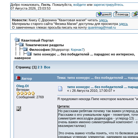
Добро пожаловать,
Гость
. Пожалуйста,
войдите
или
зарегистрируйтесь
.
07 Августа 2026, 23:03:53
Новости:
Книгу С.Доронина "Квантовая магия" читать
здесь
Материалы старого сайта "Физика Магии" доступны для просмотра
здесь
О замеченных глюках просьба писать на почту
quantmag@mail.ru
Квантовый Портал
Тематические разделы
Философия
(Модератор:
Корнак7
)
типо конкурс ... без победителей ... парадокс но интересно,
наверное
Страниц:
[
1
]
2
3
Все
Тема: типо конкурс ... без победителей ... пар
Автор
Oleg.Ol
типо конкурс ... без победителей ... пар
Ветеран
«
:
26 Августа 2010, 17:00:07 »
Сообщений: 2769
Я предложил некогда Пипе некоторое маленькое "и
Цитата:
Но расскажи ребятам почему так важен углерод для
Расскажи о его уникальном ядре - геометрия, то
симметрия икосаэдра-додекаэдра - углерод-13) ..
очень важен именно симметрийный компонент - сим
квазикристаллах)
Это очень важно чтобы понять, что то белковое 
сродных углероду элементах, например на кремнии