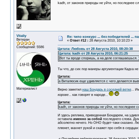
kadh, от законов природы не уйти, но последнее сл
Vitaliy
Re: типо конкурс ... без победителей ... 
Ветеран
«
Ответ #12 :
28 Августа 2010, 10:10:23 »
Сообщений: 5586
Цитата: Любовь от 28 Августа 2010, 08:20:38
Цитата: kadh от 28 Августа 2010, 06:21:25
Вот ты вроде споришь, а на деле соглашаешься. )
Ты что, до сих пор манеры аргументации Кадха не 
Цитата:
а Виталюсик еще удивляется с чего делаются выв
Материалист
Верно заметил
наш Бондарь в соседней ветке
... 
корове
... как говорят в народе...
Цитата:
kadh, от законов природы не уйти, но последнее сл
И здесь реплика, приведенная Бондарем, на удивл
оставила
именно за собой
последнего слова. Дум
абсолютно нечего. Но ОНО будет-таки сказано. Л
плюнет, махнет рукой и скажет про себя в сердцах
«
Последнее редактирование: 28 Августа 2010, 10: