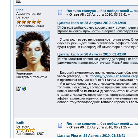
Pipa
Re: типо конкурс ... без победителей ... 
Администратор
«
Ответ #8 :
28 Августа 2010, 03:33:41 »
Ветеран
Цитата: kadh от 28 Августа 2010, 02:42:00
Сообщений: 3660
Я бы ещё добавил, что кроме структурных преиму
Кроме высокой прочности (а вернее, благодаря е
Я думаю, что это неправильное толкование. О как
случаях речь идет лишь о тепловом эффекте реакц
будет гореть в кислородной атмосфере с гораздо
Цитата: kadh от 28 Августа 2010, 02:42:00
И это касается не только углерод-углеродных св
химическими энергоносителями. Малый вес и выс
Высокой энергоемкостью углеводороды обязаны б
Квантовая
уголь (углерод). См.
таблицу удельных теплот сго
инструменталистка
в противном случае он был бы газом и занимал с
А в целом крепость как углерод-углеродных, так
топлива. Поскольку, согласно правилам химическ
новых связей за
вычетом
(!) энергии старых исче
старые углерод-углеродные и углерод-водородны
эффекта реакции горения, а потому уменьшает ее 
слабее, то углеводородное топливо горело бы толь
kadh
Re: типо конкурс ... без победителей ... 
Ветеран
«
Ответ #9 :
28 Августа 2010, 06:21:25 »
Сообщений: 1207
Цитата: Pipa от 28 Августа 2010, 03:33:41