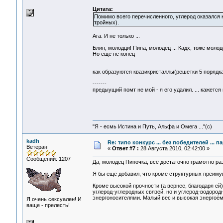
Цитата:
Помимо всего перечисленного, углерод оказался 
тройных).
Ага. И не только ...
Блин, молодци! Пипа, молодец ... Кадх, тоже молоде
Но еще не конец
как образуются квазикристаллы(решетки 5 порядка
-------
предыущий помт не мой - я его удалил. ... кажется 
"Я - есмь Истина и Путь, Альфа и Омега ..."(с)
kadh
Re: типо конкурс ... без победителей ... 
Ветеран
«
Ответ #7 :
28 Августа 2010, 02:42:00 »
Сообщений: 1207
Да, молодец Пипочка, всё достаточно грамотно ра
Я бы ещё добавил, что кроме структурных преимущ
Кроме высокой прочности (а вернее, благодаря ей
углерод-углеродных связей, но и углерод-водоро
энергоносителями. Малый вес и высокая энергоём
Я очень сексуален! И
ваще - прелесть!