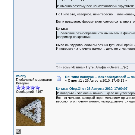
И именно поэтому все нанотехнологии "крутятся" в
Но Пипе это, наверное, неинтересно ... или ненавид
Вот и предлагаю форумчанам самостоятельно это 
Цитата:
... белковое разнообразие что мы имеем в феноме
например на кремнии ...
Было бы здорово, если бы возник тут некий брейн-
И поверьте - это очень важно ... дело не углеглерод
"Я - есмь Истина и Путь, Альфа и Омега ..."(с)
valeriy
Re: типо конкурс ... без победителей ... 
Глобальный модератор
«
Ответ #1 :
26 Августа 2010, 17:45:13 »
Ветеран
Цитата: Oleg.Ol от 26 Августа 2010, 17:00:07
Сообщений: 4167
И поверьте - это очень важно ... дело не углеглеро
Вот тот человек, который горит желанием организ
версию того, почему именно углерод является ед