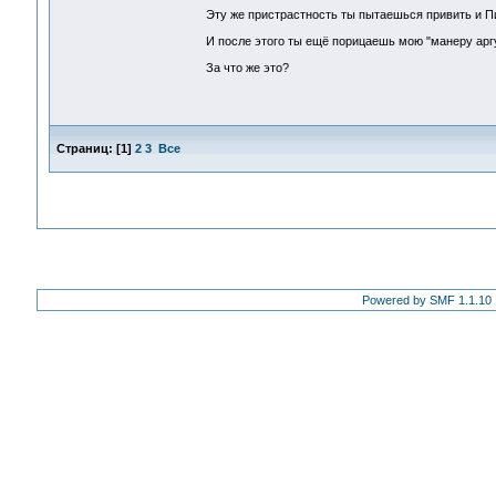
Эту же пристрастность ты пытаешься привить и Пи
И после этого ты ещё порицаешь мою "манеру арг
За что же это?
Страниц:
[
1
]
2
3
Все
Powered by SMF 1.1.10