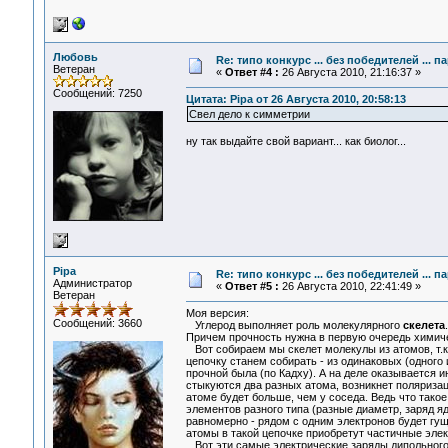
Любовь
Re: типо конкурс ... без победителей ... 
Ветеран
«
Ответ #4 :
26 Августа 2010, 21:16:37 »
Сообщений: 7250
Цитата: Pipa от 26 Августа 2010, 20:58:13
Свел дело к симметрии
ну так выдайте свой вариант... как биолог...
Pipa
Re: типо конкурс ... без победителей ... 
Администратор
«
Ответ #5 :
26 Августа 2010, 22:41:49 »
Ветеран
Моя версия:
Сообщений: 3660
Углерод выполняет роль молекулярного
скелета
Причем прочность нужна в первую очередь химиче
Вот собираем мы скелет молекулы из атомов, т.к. 
цепочку станем собирать - из одинаковых (одного 
прочной была (по Кадху). А на деле оказывается и
стыкуются два разных атома, возникнет поляризаци
атоме будет больше, чем у соседа. Ведь что тако
элементов разного типа (разные диаметр, заряд ядр
равномерно - рядом с одним электронов будет гущ
атомы в такой цепочке приобретут частичные элек
Вот эти самые электрические заряды дипольного р