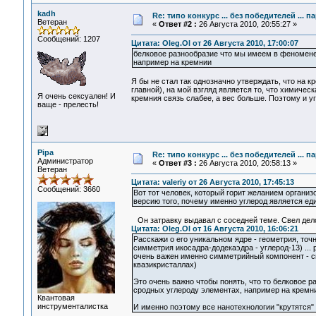
kadh
Re: типо конкурс ... без победителей ... 
Ветеран
«
Ответ #2 :
26 Августа 2010, 20:55:27 »
Сообщений: 1207
Цитата: Oleg.Ol от 26 Августа 2010, 17:00:07
белковое разнообразие что мы имеем в феномене 
например на кремнии
Я бы не стал так однозначно утверждать, что на к
главной), на мой взгляд является то, что химичес
Я очень сексуален! И
кремния связь слабее, а вес больше. Поэтому и уг
ваще - прелесть!
Pipa
Re: типо конкурс ... без победителей ... 
Администратор
«
Ответ #3 :
26 Августа 2010, 20:58:13 »
Ветеран
Цитата: valeriy от 26 Августа 2010, 17:45:13
Сообщений: 3660
Вот тот человек, который горит желанием организ
версию того, почему именно углерод является ед
Он затравку выдавал с соседней теме. Свел дел
Цитата: Oleg.Ol от 16 Августа 2010, 16:06:21
Расскажи о его уникальном ядре - геометрия, то
симметрия икосадра-додекаэдра - углерод-13) ...
очень важен именно симметрийный компонент - сим
квазикристаллах)
Это очень важно чтобы понять, что то белковое 
сродных углероду элементах, например на кремнии
Квантовая
инструменталистка
И именно поэтому все нанотехнологии "крутятся" в