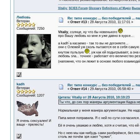
Vitaliy:
SCIES Forum
Glossary
Definitions of Magic
Высш
Любовь
Re: типо конкурс ... без победителей ... 
Ветеран
«
Ответ #13 :
28 Августа 2010, 11:17:01 »
Сообщений: 7250
Vitaliy
, солнце, ну что бы новенького
про Вашу любовь ко мне я уже давно в курсе...
а kadh`а касаемо - так то вы не догоняете...
они с Олежей уж сколь пытаются ее в себя самую 
кнутом пульзую
, уж как ей подыгрывают, а она
любовь зла... точнее - работает его величество рез
(напомню, что он лежит в основе любого взаимоде
kadh
Re: типо конкурс ... без победителей ... 
Ветеран
«
Ответ #14 :
29 Августа 2010, 05:58:40 »
Сообщений: 1207
Цитата: Vitaliy от 28 Августа 2010, 10:10:23
Ты что, до сих пор манеры аргументации Кадха н
Нормальная у меня манера аргументации. Не надо 
Пипа меня поправила. Я с ней по сути согласился
Я очень сексуален! И
ваще - прелесть!
Её я очень уважаю и люблю, хотя и считаю, что ей 
Но с нею мы как-нибудь сами разберёмся, без пос
столь же почём зря хают "чужих".