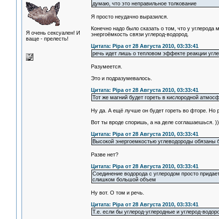
думаю, что это неправильное толкование
Я просто неудачно выразился.
Конечно надо было сказать о том, что у углерода 
Я очень сексуален! И
энергоёмкость связи углерод-водород.
ваще - прелесть!
Цитата: Pipa от 28 Августа 2010, 03:33:41
речь идет лишь о тепловом эффекте реакции угл
Разумеется.
Это и подразумевалось.
Цитата: Pipa от 28 Августа 2010, 03:33:41
Тот же магний будет гореть в кислородной атмос
Ну да. А ещё лучше он будет гореть во фторе. Но 
Вот ты вроде споришь, а на деле соглашаешься. ))
Цитата: Pipa от 28 Августа 2010, 03:33:41
Высокой энергоемкостью углеводороды обязаны бо
Разве нет?
Цитата: Pipa от 28 Августа 2010, 03:33:41
Соединение водорода с углеродом просто придает
слишком большой объем
Ну вот. О том и речь.
Цитата: Pipa от 28 Августа 2010, 03:33:41
Т.е. если бы углерод-углеродные и углерод-водор