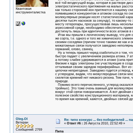
всё той вездесущей воды, которая в растворе дисс
электростатического притяжения на малых рассто
Квантовая
как только сторонний ион притянется к нашему ске
инструменталистка
появившимся конкурентом и атомом соседа по скеле
молекулярные реакции носят статистический характ
десятки тысяч наскоков за секунду), то какому-то
месту гетеропары, просуществовав лишь нескольк
агрессивной среде, необходимо обеспечить пример
достигнуть лишь при идентичности всех атомов в 
Итак мы пришли к логическому выводу, что для об
же сорта, т.е. одного и того же химического элеме
своими соседями (причем точно такими же как и о
межатомные связи получатся заведомо неполярными.
германий, олово, свинец.
Ну а теперь пришел черед озаботиться о том, что
быстро падает с увеличением размера атома. У ат
а потому слабее удерживаются в атоме (сила прит
близкие к ядру электроны (не участвующие в созд
отталкивая своим зарядом периферийных. Вот из-з
цепочки непригодные. Заведомо годится углерод,
с углеродом, видим, что межуглеродные связи мно
скелетов кремний нет никакого резона. Тем паче, 
природе.
Помимо всего перечисленного, углерод оказался 
тройных). Это тоже очень важный для молекулярной
вокруг этой связи поворачивается. А вот двойная
полезное свойство конструкционного материала, к
то время как кремний, кажется, двойных связей дру
Oleg.Ol
Re: типо конкурс ... без победителей ... 
Ветеран
«
Ответ #6 :
26 Августа 2010, 22:52:49 »
Сообщений: 2769
Пипа