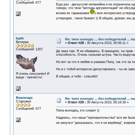
Сообщений: 677
Еще раз - дискуссия нелинейна и не ограничена од
говори, что твои "методы аргументации" не обсужда
всеми их тараканами
) мне интереснее углерод
углеродов.. такое бывает )) В общем, думаю, мы 
kadh
Re: типо конкурс ... без победителей ... 
Ветеран
«
Ответ #28 :
30 Августа 2010, 00:06:11 »
Сообщений: 1207
Да лана там. Я не обижаюсь. В принципе, ты прав 
способность. Очень сильная штука. Часто выручае
Но вот за что я люблю и уважаю Пипу, так это за 
Но и с тобой интересно дискутировать - ты не за
Я очень сексуален! И
В общем, и тебе - спасибо!
ваще - прелесть!
Beaverage
Re: типо конкурс ... без победителей ... 
Старожил
«
Ответ #29 :
30 Августа 2010, 00:16:30 »
Сообщений: 677
Пипа молодец, кто спорит ))
Надеюсь, что наши "препирательства" все же были
не кинулся "доказывать, что я не верблюд", вовр