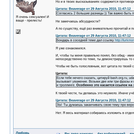
Но и в твоих высказываниях содержится противор
Цитата: Beaverage от 29 Августа 2010, 11:47:12
Согласись 2 большие разницы )) Так важно быть 
Я очень сексуален! И
ваще - прелесть!
Не замечаешь абсурдности?
А по существу, ещё раз внимательно прочитай и 
Цитата: Beaverage от 29 Августа 2010, 11:47:12
Бондарь в соседней теме дал ссылку
http://lurkm
Я уже ознакомился.
И, чтобы ты меня правильно понял, без обид - им
непосредственно по теме, ты демонстрируешь то 
Чтобы не быть голословным, вот цитата по твоей с
Цитата:
Если тебе нечего сказать, цитируй bash.org.ru, ud
вызывает уважение. Возьми две или три фразы и 
и троллинге.
Особенно это касается ссылок на э
К твоей чести, ты делаешь это неумело. Иначе уч
Цитата: Beaverage от 29 Августа 2010, 11:47:12
ЗЫ: Ты думаешь заканчивать свою тему про вер
Нет. Я весь материал собираюсь изложить в отдел
Любовь
Re: типо конкурс ... без победителей ... 