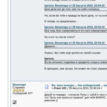
Цитата: Beaverage от 29 Августа 2010, 22:04:22
мне дела нет до того, кем ты себя считаешь
Но, если бы тебе и правда не было дела, то ты и не
И теперь ты предлагаешь -
Цитата: Beaverage от 29 Августа 2010, 22:04:22
Ага терь бум соревноваться кто кого перецитируе
Ну и кто ты после этого?
Цитата: Beaverage от 29 Августа 2010, 22:04:22
Демагог...
Угумсь. Вот тебе ещё цитата по твоей ссылке -
Цитата:
Если оппонент подкован в предмете спора и ловко
В принципе, уже лучше. Но может не стоит упражн
Beaverage
Re: типо конкурс ... без победителей ... 
Старожил
«
Ответ #21 :
29 Августа 2010, 22:40:24 »
Сообщений: 677
Давай по порядку - согласие Пипы с тобой и твое с
что "быть или казаться правым" для тебя ВАЖНО, 
римским ))