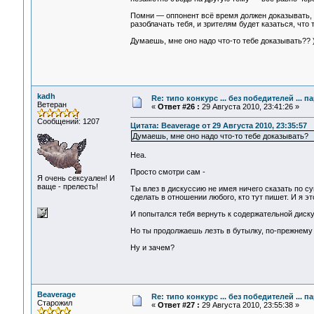
Помни — оппонент всё время должен доказывать, ч
разоблачать тебя, и зрителям будет казаться, что 
Думаешь, мне оно надо что-то тебе доказывать?? )
kadh
Re: типо конкурс ... без победителей ... 
Ветеран
«
Ответ #26 :
29 Августа 2010, 23:41:26 »
Сообщений: 1207
Цитата: Beaverage от 29 Августа 2010, 23:35:57
Думаешь, мне оно надо что-то тебе доказывать?
Неа.
Просто смотри сам -
Я очень сексуален! И
ваще - прелесть!
Ты влез в дискуссию не имея ничего сказать по с
сделать в отношении любого, кто тут пишет. И я э
И попытался тебя вернуть к содержательной диску
Но ты продолжаешь лезть в бутылку, по-прежнему 
Ну и зачем?
Beaverage
Re: типо конкурс ... без победителей ... 
Старожил
«
Ответ #27 :
29 Августа 2010, 23:55:38 »