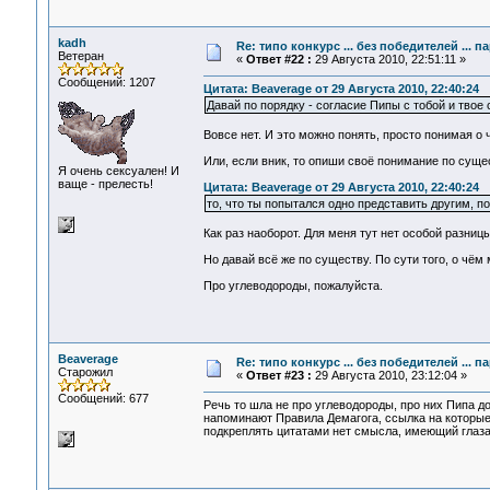
kadh
Re: типо конкурс ... без победителей ... 
Ветеран
«
Ответ #22 :
29 Августа 2010, 22:51:11 »
Сообщений: 1207
Цитата: Beaverage от 29 Августа 2010, 22:40:24
Давай по порядку - согласие Пипы с тобой и твое с
Вовсе нет. И это можно понять, просто понимая о 
Или, если вник, то опиши своё понимание по суще
Я очень сексуален! И
ваще - прелесть!
Цитата: Beaverage от 29 Августа 2010, 22:40:24
то, что ты попытался одно представить другим, п
Как раз наоборот. Для меня тут нет особой разницы
Но давай всё же по существу. По сути того, о чём 
Про углеводороды, пожалуйста.
Beaverage
Re: типо конкурс ... без победителей ... 
Старожил
«
Ответ #23 :
29 Августа 2010, 23:12:04 »
Сообщений: 677
Речь то шла не про углеводороды, про них Пипа д
напоминают Правила Демагога, ссылка на которые
подкреплять цитатами нет смысла, имеющий глаза (