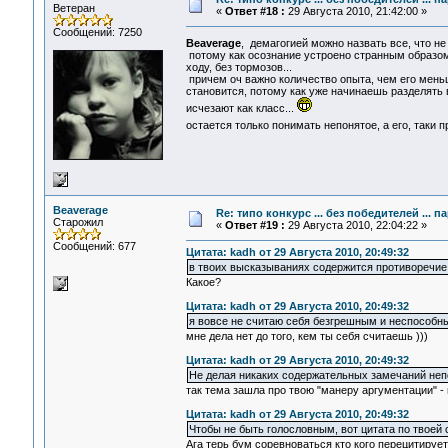
Ветеран
«
Ответ #18 :
29 Августа 2010, 21:42:00 »
Сообщений: 7250
Beaverage
, демагогией можно назвать все, что не
потому как осознание устроено странным образом 
ходу, без тормозов...
причем оч важно количество опыта, чем его мень
становится, потому как уже начинаешь разделять все
исчезают как класс...
остается только понимать непонятое, а его, таки п
Beaverage
Re: типо конкурс ... без победителей ... 
Старожил
«
Ответ #19 :
29 Августа 2010, 22:04:22 »
Сообщений: 677
Цитата: kadh от 29 Августа 2010, 20:49:32
в твоих высказываниях содержится противоречие
Какое?
Цитата: kadh от 29 Августа 2010, 20:49:32
я вовсе не считаю себя безгрешным и неспособн
мне дела нет до того, кем ты себя считаешь )))
Цитата: kadh от 29 Августа 2010, 20:49:32
Не делая никаких содержательных замечаний неп
так тема зашла про твою "манеру аргументации" - 
Цитата: kadh от 29 Августа 2010, 20:49:32
Чтобы не быть голословным, вот цитата по твоей
Ага терь бум соревноваться кто кого перецитирует 