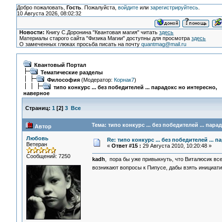
Добро пожаловать,
Гость
. Пожалуйста,
войдите
или
зарегистрируйтесь
.
10 Августа 2026, 08:02:32
Новости:
Книгу С.Доронина "Квантовая магия" читать
здесь
Материалы старого сайта "Физика Магии" доступны для просмотра
здесь
О замеченных глюках просьба писать на почту
quantmag@mail.ru
Квантовый Портал
Тематические разделы
Философия
(Модератор:
Корнак7
)
типо конкурс ... без победителей ... парадокс но интересно,
наверное
Страниц:
1
[
2
]
3
Все
Тема: типо конкурс ... без победителей ... пар
Автор
Любовь
Re: типо конкурс ... без победителей ... 
Ветеран
«
Ответ #15 :
29 Августа 2010, 10:20:48 »
Сообщений: 7250
kadh
, пора бы уже привыкнуть, что Виталюсик всег
возникают вопросы к Пипусе, дабы взять инициатив