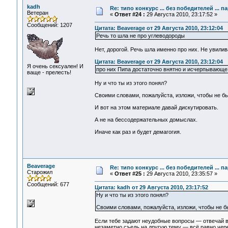
kadh
Re: типо конкурс ... без победителей ... 
Ветеран
«
Ответ #24 :
29 Августа 2010, 23:17:52 »
Сообщений: 1207
Цитата: Beaverage от 29 Августа 2010, 23:12:04
Речь то шла не про углеводороды
Нет, дорогой. Речь шла именно про них. Не увилив
Цитата: Beaverage от 29 Августа 2010, 23:12:04
Я очень сексуален! И
про них Пипа достаточно внятно и исчерпывающе
ваще - прелесть!
Ну и что ты из этого понял?
Своими словами, пожалуйста, изложи, чтобы не б
И вот на этом материале давай дискутировать.
А не на бессодержательных домыслах.
Иначе как раз и будет демагогия.
Beaverage
Re: типо конкурс ... без победителей ... 
Старожил
«
Ответ #25 :
29 Августа 2010, 23:35:57 »
Сообщений: 677
Цитата: kadh от 29 Августа 2010, 23:17:52
Ну и что ты из этого понял?
Своими словами, пожалуйста, изложи, чтобы не б
Если тебе задают неудобные вопросы — отвечай во
незаметно съедь на другую тему — всё равно чере