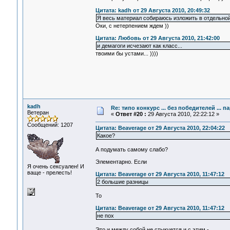
Цитата: kadh от 29 Августа 2010, 20:49:32
Я весь материал собираюсь изложить в отдельной
Оки, с нетерпением ждем ))
Цитата: Любовь от 29 Августа 2010, 21:42:00
и демагоги исчезают как класс...
твоими бы устами... ))))
kadh
Re: типо конкурс ... без победителей ... 
Ветеран
«
Ответ #20 :
29 Августа 2010, 22:22:12 »
Сообщений: 1207
Цитата: Beaverage от 29 Августа 2010, 22:04:22
Какое?
А подумать самому слабо?
Элементарно. Если
Я очень сексуален! И
ваще - прелесть!
Цитата: Beaverage от 29 Августа 2010, 11:47:12
2 большие разницы
То
Цитата: Beaverage от 29 Августа 2010, 11:47:12
не пох
Это и между собой не стыкуется и с этим -