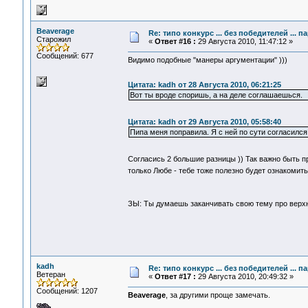
Beaverage
Re: типо конкурс ... без победителей ... 
Старожил
«
Ответ #16 :
29 Августа 2010, 11:47:12 »
Сообщений: 677
Видимо подобные "манеры аргументации" )))
Цитата: kadh от 28 Августа 2010, 06:21:25
Вот ты вроде споришь, а на деле соглашаешься.
Цитата: kadh от 29 Августа 2010, 05:58:40
Пипа меня поправила. Я с ней по сути согласился
Согласись 2 большие разницы )) Так важно быть п
только Любе - тебе тоже полезно будет ознакомит
ЗЫ: Ты думаешь заканчивать свою тему про верх
kadh
Re: типо конкурс ... без победителей ... 
Ветеран
«
Ответ #17 :
29 Августа 2010, 20:49:32 »
Сообщений: 1207
Beaverage
, за другими проще замечать.