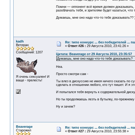
Помни — оппонент всё время должен доказывать, ч
разоблачать тебя, и зрителям будет казаться, что 
Думаешь, мне оно надо что-то тебе доказывать?? )
kadh
Re: типо конкурс ... без победителей ... 
Ветеран
«
Ответ #26 :
29 Августа 2010, 23:41:26 »
Сообщений: 1207
Цитата: Beaverage от 29 Августа 2010, 23:35:57
Думаешь, мне оно надо что-то тебе доказывать?
Неа.
Просто смотри сам -
Я очень сексуален! И
ваще - прелесть!
Ты влез в дискуссию не имея ничего сказать по с
сделать в отношении любого, кто тут пишет. И я э
И попытался тебя вернуть к содержательной диску
Но ты продолжаешь лезть в бутылку, по-прежнему 
Ну и зачем?
Beaverage
Re: типо конкурс ... без победителей ... 
Старожил
«
Ответ #27 :
29 Августа 2010, 23:55:38 »