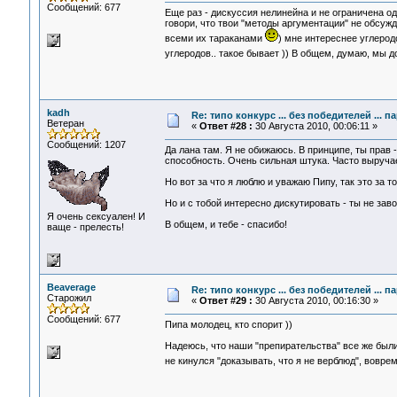
Сообщений: 677
Еще раз - дискуссия нелинейна и не ограничена од
говори, что твои "методы аргументации" не обсужда
всеми их тараканами
) мне интереснее углерод
углеродов.. такое бывает )) В общем, думаю, мы 
kadh
Re: типо конкурс ... без победителей ... 
Ветеран
«
Ответ #28 :
30 Августа 2010, 00:06:11 »
Сообщений: 1207
Да лана там. Я не обижаюсь. В принципе, ты прав 
способность. Очень сильная штука. Часто выручае
Но вот за что я люблю и уважаю Пипу, так это за 
Но и с тобой интересно дискутировать - ты не за
Я очень сексуален! И
В общем, и тебе - спасибо!
ваще - прелесть!
Beaverage
Re: типо конкурс ... без победителей ... 
Старожил
«
Ответ #29 :
30 Августа 2010, 00:16:30 »
Сообщений: 677
Пипа молодец, кто спорит ))
Надеюсь, что наши "препирательства" все же были
не кинулся "доказывать, что я не верблюд", вовр