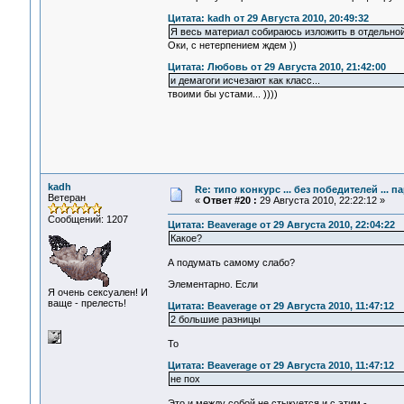
Цитата: kadh от 29 Августа 2010, 20:49:32
Я весь материал собираюсь изложить в отдельной
Оки, с нетерпением ждем ))
Цитата: Любовь от 29 Августа 2010, 21:42:00
и демагоги исчезают как класс...
твоими бы устами... ))))
kadh
Re: типо конкурс ... без победителей ... 
Ветеран
«
Ответ #20 :
29 Августа 2010, 22:22:12 »
Сообщений: 1207
Цитата: Beaverage от 29 Августа 2010, 22:04:22
Какое?
А подумать самому слабо?
Элементарно. Если
Я очень сексуален! И
ваще - прелесть!
Цитата: Beaverage от 29 Августа 2010, 11:47:12
2 большие разницы
То
Цитата: Beaverage от 29 Августа 2010, 11:47:12
не пох
Это и между собой не стыкуется и с этим -