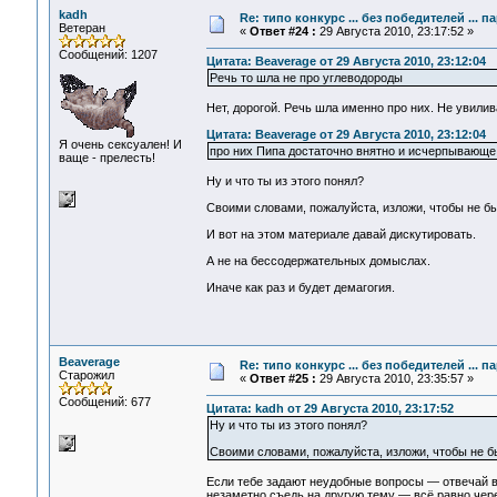
kadh
Re: типо конкурс ... без победителей ... 
Ветеран
«
Ответ #24 :
29 Августа 2010, 23:17:52 »
Сообщений: 1207
Цитата: Beaverage от 29 Августа 2010, 23:12:04
Речь то шла не про углеводороды
Нет, дорогой. Речь шла именно про них. Не увилив
Цитата: Beaverage от 29 Августа 2010, 23:12:04
Я очень сексуален! И
про них Пипа достаточно внятно и исчерпывающе
ваще - прелесть!
Ну и что ты из этого понял?
Своими словами, пожалуйста, изложи, чтобы не б
И вот на этом материале давай дискутировать.
А не на бессодержательных домыслах.
Иначе как раз и будет демагогия.
Beaverage
Re: типо конкурс ... без победителей ... 
Старожил
«
Ответ #25 :
29 Августа 2010, 23:35:57 »
Сообщений: 677
Цитата: kadh от 29 Августа 2010, 23:17:52
Ну и что ты из этого понял?
Своими словами, пожалуйста, изложи, чтобы не б
Если тебе задают неудобные вопросы — отвечай во
незаметно съедь на другую тему — всё равно чере