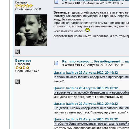
Ветеран
«
Ответ #18 :
29 Августа 2010, 21:42:00 »
Сообщений: 7250
Beaverage
, демагогией можно назвать все, что не
потому как осознание устроено странным образом 
ходу, без тормозов...
причем оч важно количество опыта, чем его мень
становится, потому как уже начинаешь разделять все
исчезают как класс...
остается только понимать непонятое, а его, таки п
Beaverage
Re: типо конкурс ... без победителей ... 
Старожил
«
Ответ #19 :
29 Августа 2010, 22:04:22 »
Сообщений: 677
Цитата: kadh от 29 Августа 2010, 20:49:32
в твоих высказываниях содержится противоречие
Какое?
Цитата: kadh от 29 Августа 2010, 20:49:32
я вовсе не считаю себя безгрешным и неспособн
мне дела нет до того, кем ты себя считаешь )))
Цитата: kadh от 29 Августа 2010, 20:49:32
Не делая никаких содержательных замечаний неп
так тема зашла про твою "манеру аргументации" - 
Цитата: kadh от 29 Августа 2010, 20:49:32
Чтобы не быть голословным, вот цитата по твоей
Ага терь бум соревноваться кто кого перецитирует 