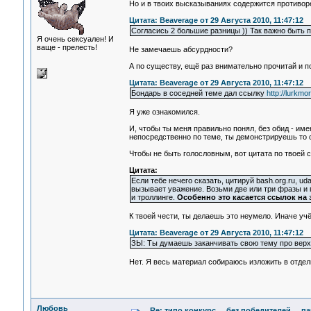
Но и в твоих высказываниях содержится противор
Цитата: Beaverage от 29 Августа 2010, 11:47:12
Согласись 2 большие разницы )) Так важно быть 
Я очень сексуален! И
ваще - прелесть!
Не замечаешь абсурдности?
А по существу, ещё раз внимательно прочитай и 
Цитата: Beaverage от 29 Августа 2010, 11:47:12
Бондарь в соседней теме дал ссылку
http://lurkm
Я уже ознакомился.
И, чтобы ты меня правильно понял, без обид - им
непосредственно по теме, ты демонстрируешь то 
Чтобы не быть голословным, вот цитата по твоей с
Цитата:
Если тебе нечего сказать, цитируй bash.org.ru, ud
вызывает уважение. Возьми две или три фразы и 
и троллинге.
Особенно это касается ссылок на э
К твоей чести, ты делаешь это неумело. Иначе уч
Цитата: Beaverage от 29 Августа 2010, 11:47:12
ЗЫ: Ты думаешь заканчивать свою тему про вер
Нет. Я весь материал собираюсь изложить в отдел
Любовь
Re: типо конкурс ... без победителей ... 