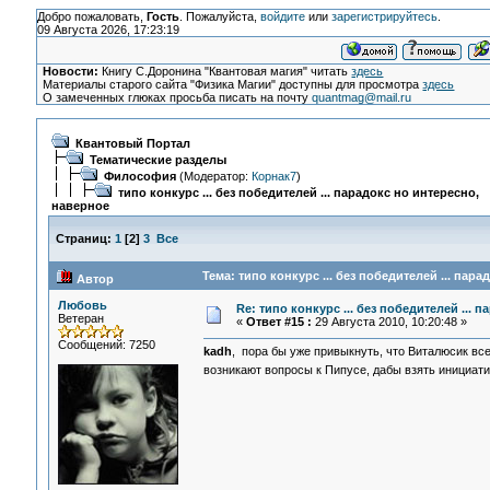
Добро пожаловать,
Гость
. Пожалуйста,
войдите
или
зарегистрируйтесь
.
09 Августа 2026, 17:23:19
Новости:
Книгу С.Доронина "Квантовая магия" читать
здесь
Материалы старого сайта "Физика Магии" доступны для просмотра
здесь
О замеченных глюках просьба писать на почту
quantmag@mail.ru
Квантовый Портал
Тематические разделы
Философия
(Модератор:
Корнак7
)
типо конкурс ... без победителей ... парадокс но интересно,
наверное
Страниц:
1
[
2
]
3
Все
Тема: типо конкурс ... без победителей ... пар
Автор
Любовь
Re: типо конкурс ... без победителей ... 
Ветеран
«
Ответ #15 :
29 Августа 2010, 10:20:48 »
Сообщений: 7250
kadh
, пора бы уже привыкнуть, что Виталюсик всег
возникают вопросы к Пипусе, дабы взять инициатив