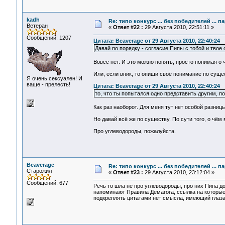
kadh
Re: типо конкурс ... без победителей ... 
Ветеран
«
Ответ #22 :
29 Августа 2010, 22:51:11 »
Сообщений: 1207
Цитата: Beaverage от 29 Августа 2010, 22:40:24
Давай по порядку - согласие Пипы с тобой и твое с
Вовсе нет. И это можно понять, просто понимая о 
Или, если вник, то опиши своё понимание по суще
Я очень сексуален! И
ваще - прелесть!
Цитата: Beaverage от 29 Августа 2010, 22:40:24
то, что ты попытался одно представить другим, п
Как раз наоборот. Для меня тут нет особой разницы
Но давай всё же по существу. По сути того, о чём 
Про углеводороды, пожалуйста.
Beaverage
Re: типо конкурс ... без победителей ... 
Старожил
«
Ответ #23 :
29 Августа 2010, 23:12:04 »
Сообщений: 677
Речь то шла не про углеводороды, про них Пипа д
напоминают Правила Демагога, ссылка на которые
подкреплять цитатами нет смысла, имеющий глаза (