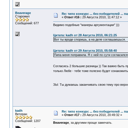
Beaverage
Re: типо конкурс ... без победителей ... 
Старожил
«
Ответ #16 :
29 Августа 2010, 11:47:12 »
Сообщений: 677
Видимо подобные "манеры аргументации" )))
Цитата: kadh от 28 Августа 2010, 06:21:25
Вот ты вроде споришь, а на деле соглашаешься.
Цитата: kadh от 29 Августа 2010, 05:58:40
Пипа меня поправила. Я с ней по сути согласился
Согласись 2 большие разницы )) Так важно быть п
только Любе - тебе тоже полезно будет ознакомит
ЗЫ: Ты думаешь заканчивать свою тему про верх
kadh
Re: типо конкурс ... без победителей ... 
Ветеран
«
Ответ #17 :
29 Августа 2010, 20:49:32 »
Сообщений: 1207
Beaverage
, за другими проще замечать.