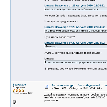
Цитата: Beaverage от 29 Августа 2010, 22:04:22
мне дела нет до того, кем ты себя считаешь
Но, если бы тебе и правда не было дела, то ты и не
И теперь ты предлагаешь -
Цитата: Beaverage от 29 Августа 2010, 22:04:22
Ага терь бум соревноваться кто кого перецитируе
Ну и кто ты после этого?
Цитата: Beaverage от 29 Августа 2010, 22:04:22
Демагог...
Угумсь. Вот тебе ещё цитата по твоей ссылке -
Цитата:
Если оппонент подкован в предмете спора и ловко
В принципе, уже лучше. Но может не стоит упражн
Beaverage
Re: типо конкурс ... без победителей ... 
Старожил
«
Ответ #21 :
29 Августа 2010, 22:40:24 »
Сообщений: 677
Давай по порядку - согласие Пипы с тобой и твое с
что "быть или казаться правым" для тебя ВАЖНО, 
римским ))