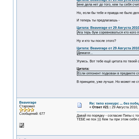
мне дела нет до того, кем ты себя сч
Но, если бы тебе и правда не было дела
И теперь ты предлагаешь -
Цитата: Beaverage от 29 Августа 2010
Ага терь бум соревноваться кто кого 
Ну и кто ты после этого?
Цитата: Beaverage от 29 Августа 2010
Демагог...
Угумсь. Вот тебе ещё цитата по твоей 
Цитата:
Если оппонент подкован в предмете сп
В принципе, уже лучше. Но может не с
Beaverage
Re: типо конкурс ... без поб
Старожил
«
Ответ #21 :
29 Августа 2010, 
Сообщений: 677
Давай по порядку - согласие Пипы с то
ТЕБЕ не пох ))) Кем ты при этом себя