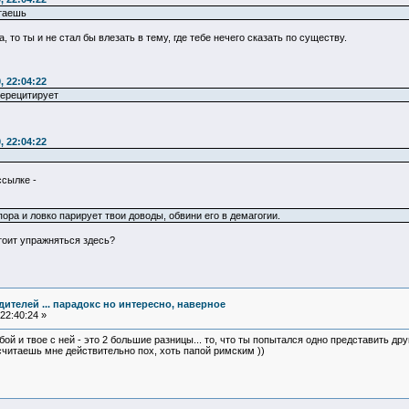
итаешь
, то ты и не стал бы влезать в тему, где тебе нечего сказать по существу.
, 22:04:22
перецитирует
, 22:04:22
ссылке -
ора и ловко парирует твои доводы, обвини его в демагогии.
тоит упражняться здесь?
едителей ... парадокс но интересно, наверное
22:40:24 »
бой и твое с ней - это 2 большие разницы... то, что ты попытался одно представить др
 считаешь мне действительно пох, хоть папой римским ))