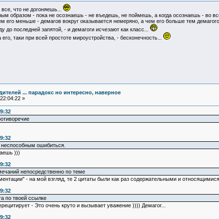
все, что не догоняешь...
ым образом - пока не осознаешь - не въедешь, не поймешь, а когда осознаешь - во все
м его меньше - демагов вокруг оказывается немеряно, а чем его больше тем демагого
оду до последней запятой, - и демагоги исчезают как класс...
 его, таки при всей простоте мироустройства, - бесконечность...
едителей ... парадокс но интересно, наверное
22:04:22 »
9:32
ротиворечие
9:32
и неспособным ошибиться.
аешь )))
9:32
мечаний непосредственно по теме
ентации" - на мой взгляд, те 2 цитаты были как раз содержательными и относящимися 
9:32
та по твоей ссылке
рецитирует - Это очень круто и вызывает уважение )))) Демагог...
9:32