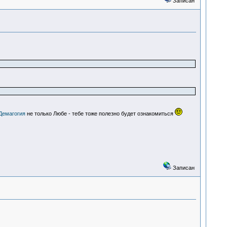
Записан
/Демагогия
не только Любе - тебе тоже полезно будет ознакомиться
Записан