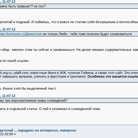
, 11:47:12
важно быть правым?? не пох?
прочитай и подумай. И поймёшь, что я вовсе не считаю себя безгрешным и неспособн
, 11:47:12
http://lurkmore.ru/Демагогия
не только Любе - тебе тоже полезно будет ознакомиться
з обид - именно этим ты сейчас и занимаешься. Не делая никаких содержательных за
а по твоей ссылке -
h.org.ru, udaff.com, известные блоги в ЖЖ, тупичок Гоблена, а также этот сайт. Это о
т навешать ярлыков, уличить в фагготрии и троллинге.
Особенно это касается ссылок
о. Иначе учёл бы выделенный текст.
, 11:47:12
му про верхние/нижние миры сновидений?
ить в отдельной статье. О ней я упоминал в сновиденной теме.
едителей ... парадокс но интересно, наверное
21:42:00 »