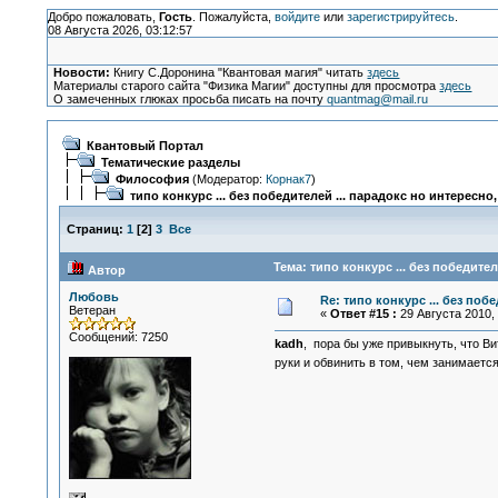
Добро пожаловать,
Гость
. Пожалуйста,
войдите
или
зарегистрируйтесь
.
08 Августа 2026, 03:12:57
Новости:
Книгу С.Доронина "Квантовая магия" читать
здесь
Материалы старого сайта "Физика Магии" доступны для просмотра
здесь
О замеченных глюках просьба писать на почту
quantmag@mail.ru
Квантовый Портал
Тематические разделы
Философия
(Модератор:
Корнак7
)
типо конкурс ... без победителей ... парадокс но интересно
Страниц:
1
[
2
]
3
Все
Тема: типо конкурс ... без победите
Автор
Любовь
Re: типо конкурс ... без поб
Ветеран
«
Ответ #15 :
29 Августа 2010, 
Сообщений: 7250
kadh
, пора бы уже привыкнуть, что Ви
руки и обвинить в том, чем занимается