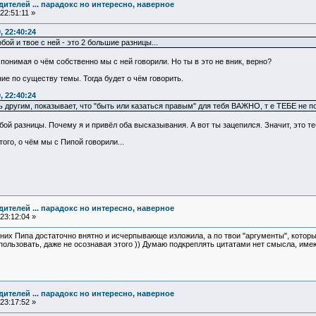
едителей ... парадокс но интересно, наверное
22:51:11 »
, 22:40:24
бой и твое с ней - это 2 большие разницы...
 понимая о чём собственно мы с ней говорили. Но ты в это не вник, верно?
ние по существу темы. Тогда будет о чём говорить.
, 22:40:24
ь другим, показывает, что "быть или казаться правым" для тебя ВАЖНО, т е ТЕБЕ не п
обой разницы. Почему я и привёл оба высказывания. А вот ты зацепился. Значит, это те
того, о чём мы с Пипой говорили...
едителей ... парадокс но интересно, наверное
23:12:04 »
 них Пипа достаточно внятно и исчерпывающе изложила, а по твои "аргументы", кото
ользовать, даже не осознавая этого )) Думаю подкреплять цитатами нет смысла, имеющ
едителей ... парадокс но интересно, наверное
23:17:52 »