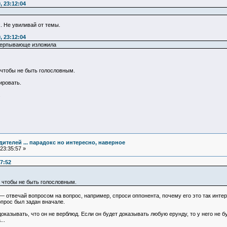
, 23:12:04
. Не увиливай от темы.
, 23:12:04
счерпывающе изложила
 чтобы не быть голословным.
ировать.
.
едителей ... парадокс но интересно, наверное
23:35:57 »
7:52
 чтобы не быть голословным.
 отвечай вопросом на вопрос, например, спроси оппонента, почему его это так интер
опрос был задан вначале.
казывать, что он не верблюд. Если он будет доказывать любую ерунду, то у него не бу
..