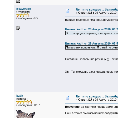
Beaverage
Re: типо конкурс ... без поб
Старожил
«
Ответ #16 :
29 Августа 2010, 
Сообщений: 677
Видимо подобные "манеры аргументаци
Цитата: kadh от 28 Августа 2010, 06:2
Вот ты вроде споришь, а на деле сог
Цитата: kadh от 29 Августа 2010, 05:5
Пипа меня поправила. Я с ней по сути
Согласись 2 большие разницы )) Так в
ЗЫ: Ты думаешь заканчивать свою те
kadh
Re: типо конкурс ... без поб
Ветеран
«
Ответ #17 :
29 Августа 2010, 
Сообщений: 1207
Beaverage
, за другими проще замечат
Но и в твоих высказываниях содержитс