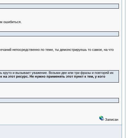
ым ошибиться.
мечаний непосредственно по теме, ты демонстрируешь то самое, на что
чень круто и вызывает уважение. Возьми две или три фразы и повторяй их
 на этот ресурс. Не нужно применять этот пункт к тем, у кого
Записан