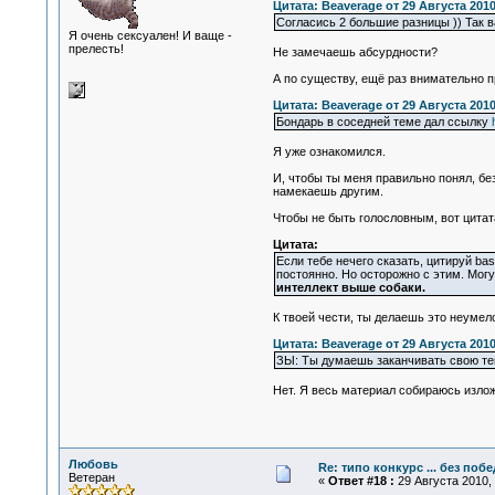
Цитата: Beaverage от 29 Августа 2010
Согласись 2 большие разницы )) Так 
Я очень сексуален! И ваще -
прелесть!
Не замечаешь абсурдности?
А по существу, ещё раз внимательно 
Цитата: Beaverage от 29 Августа 2010
Бондарь в соседней теме дал ссылку
Я уже ознакомился.
И, чтобы ты меня правильно понял, бе
намекаешь другим.
Чтобы не быть голословным, вот цитат
Цитата:
Если тебе нечего сказать, цитируй bas
постоянно. Но осторожно с этим. Могу
интеллект выше собаки.
К твоей чести, ты делаешь это неумел
Цитата: Beaverage от 29 Августа 2010
ЗЫ: Ты думаешь заканчивать свою те
Нет. Я весь материал собираюсь излож
Любовь
Re: типо конкурс ... без поб
Ветеран
«
Ответ #18 :
29 Августа 2010, 