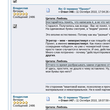
Владислав
Re: О термине "Проект"
Ветеран
«
Ответ #46 :
11 Октября 2010, 17:04:26 
Сообщений: 2486
Цитата: Любовь
постарайтесь понять, что написала я, а не что чит
Старался. Получилось как всегда - Вас не понял, 
На одинаковые буквы смотрим, а "видим" разное
Это вполне естественно. Потому как мы "разные" к
Эгрегор – мем – мемористимул
и как плацебо-эф
Проект, а именно
мемористимул
. Как поиск свое
созерцании «общего», но уже с «конкретной точки з
просто такое случается в личности. И оно, действи
Много слов потрачено - почему "действует/проявл
других
.
Цитата: Любовь
Отчего-го время разбрасывать камни отделено от 
И здесь, простите, не дошло к чему вставлено. Ну
мои буквы про него?
Не сторонник "квантовой магии, психологии и проч
материальное и нематериальное. Ни в коей партии
Владислав
Re: О термине "Проект"
Ветеран
«
Ответ #47 :
11 Октября 2010, 18:07:59 
Сообщений: 2486
Цитата: Любовь