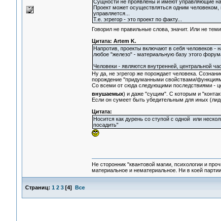
Сущности не проявлены и имеют управляющие нача
Проект может осуществляться одним человеком, к
управляется...
Т.е. эгрегор - это проект по факту...
Говорил не правильные слова, значит. Или не тем
Цитата: Artem K.
Напротив, проекты включают в себя человеков - на
любое "железо" - материальную базу этого форум
Человеки - являются внутренней, центральной час
Ну да, не эгрегор же порождает человека. Сознание
порождение "придуманными свойствами/функциям
Со всеми от сюда следующими последствиями - це
внушаемых
) и даже "сущим". С которым и "конта
Если он сумеет быть убедительным для иных (лиде
Цитата:
Носится как дурень со ступой с одной или нескол
посадить"
Не сторонник "квантовой магии, психологии и проч
материальное и нематериальное. Ни в коей партии
Страниц:
1
2
3
[
4
]
Все