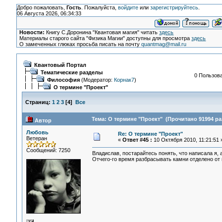
Добро пожаловать,
Гость
. Пожалуйста,
войдите
или
зарегистрируйтесь
.
06 Августа 2026, 06:34:33
Новости:
Книгу С.Доронина "Квантовая магия" читать
здесь
Материалы старого сайта "Физика Магии" доступны для просмотра
здесь
О замеченных глюках просьба писать на почту
quantmag@mail.ru
Квантовый Портал
Тематические разделы
0 Пользова
Философия
(Модератор:
Корнак7
)
О термине "Проект"
Страниц:
1
2
3
[
4
]
Все
Тема: О термине "Проект" (Прочитано 91994 ра
Автор
Любовь
Re: О термине "Проект"
Ветеран
«
Ответ #45 :
10 Октября 2010, 11:21:51 
Сообщений: 7250
Владислав, постарайтесь понять, что написала я, а
Отчего-го время разбрасывать камни отделено от 