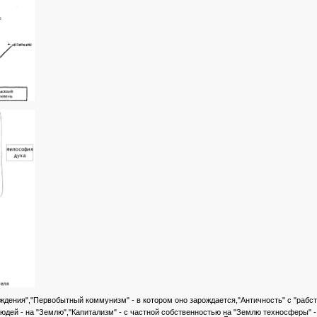
ждения","Первобытный коммунизм" - в котором оно зарождается,"Античность" с "рабс
юдей - на "Землю","Капитализм" - с частной собственностью на "Землю техносферы" -