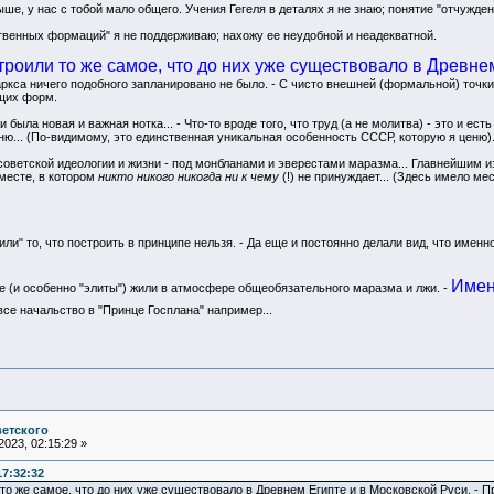
ше, у нас с тобой мало общего. Учения Гегеля в деталях я не знаю; понятие "отчужден
енных формаций" я не поддерживаю; нахожу ее неудобной и неадекватной.
роили то же самое, что до них уже существовало в Древнем
Маркса ничего подобного запланировано не было. - С чисто внешней (формальной) точк
щих форм.
 была новая и важная нотка... - Что-то вроде того, что труд (а не молитва) - это и ест
ню... (По-видимому, это единственная уникальная особенность СССР, которую я ценю)
 советской идеологии и жизни - под монбланами и эверестами маразма... Главнейшим и
 месте, в котором
никто никого никогда ни к чему
(!) не принуждает... (Здесь имело 
ли" то, что построить в принципе нельзя. - Да еще и постоянно делали вид, что имен
Имен
 (и особенно "элиты") жили в атмосфере общеобязательного маразма и лжи. -
 все начальство в "Принце Госплана" например...
ветского
023, 02:15:29 »
17:32:32
о же самое, что до них уже существовало в Древнем Египте и в Московской Руси. - Пр