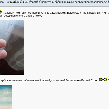
ыло. - С чисто внешней (формальной) точки зрения никакой особой "прогрессивности
"Красный Рим" они построили. С "7-ю Сталинскими Высотками - на каждом из "7-ми
ля соединения с его энергетикой.
ер" - внезапно не работает,что Красный,что Черный Гитлера,что Ветхий США.
Б