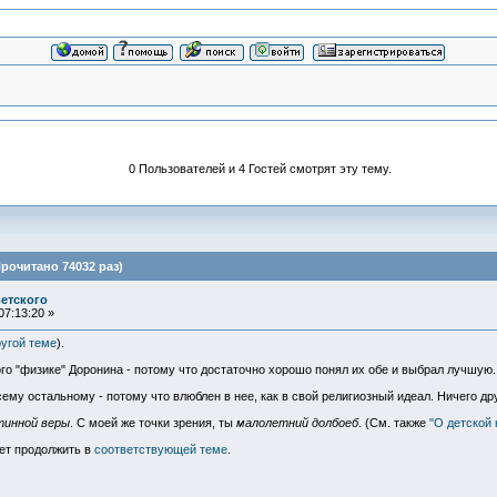
0 Пользователей и 4 Гостей смотрят эту тему.
рочитано 74032 раз)
етского
07:13:20 »
угой теме
).
ого "физике" Доронина - потому что достаточно хорошо понял их обе и выбрал лучшую.
му остальному - потому что влюблен в нее, как в свой религиозный идеал. Ничего дру
тинной веры
. С моей же точки зрения, ты
малолетний долбоеб
. (См. также
"О детской
дет продолжить в
соответствующей теме
.