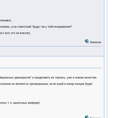
енными
).
еловек, а не советский. Будут ли у тебя возражения?
ст все это не влезло).
Записан
еральных демократов" и продолжить ее терзать, уже в новом качестве.
аселения не являются чрезмерными, если оный в конце концов будет
эпоху т. н. рыночных реформ).