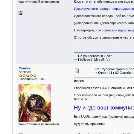
Кроме того, ты обвиняешь меня еще и 
таинственный незнакомец
Идеал русского народа - справедливос
Идеал советского народа - рай на Земл
(Для сравнения: идеал еврейского, анг
Я утверждаю, что
советский идеал нед
(Я готов обсудить характерные черты с
— Do you believe in God?
— I believe in Myself. (c)
Феникс
Re: Русское против со
Ветеран
«
Ответ #1 :
02 Октября 2
Сообщений: 1045
Ангел
,
Еврейская секта БААЛшевиков 70 лет т
Обосновывали же они (вы) свои действ
достигнут.
Ну и где ваш коммуни
Вы (БААЛшевики) нас (русских) предали
Будьте вы прокляты.
таинственный незнакомец