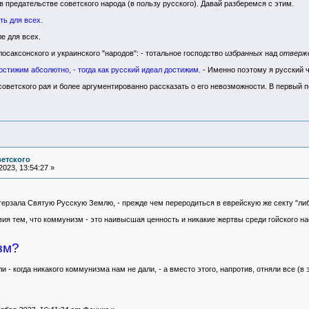
в предательстве советского народа (в пользу русского). Давай разберемся с этим.
ть для всех.
е для всех.
лосаксонского и украинского "народов": - тотальное господство
избранных
над
отверж
остижим абсолютно, - тогда как русский идеал достижим.
- Именно поэтому я русский ч
оветского рая и более аргументированно рассказать о его невозможности. В первый по
ветского
023, 13:54:27 »
ерзала Святую Русскую Землю, - прежде чем переродиться в еврейскую же секту "либ
ия тем, что коммунизм - это наивысшая ценность и никакие жертвы среди гойского н
зм?
 - когда никакого коммунизма нам не дали, - а вместо этого, напротив, отняли все (в 