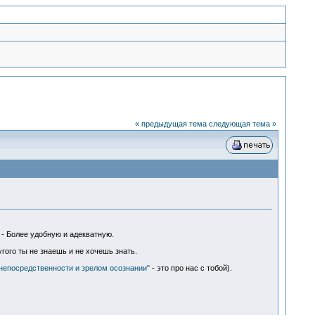
« предыдущая тема
следующая тема »
 - Более удобную и адекватную.
гого ты не знаешь и не хочешь знать.
 непосредственности и зрелом осознании"
- это про нас с тобой).