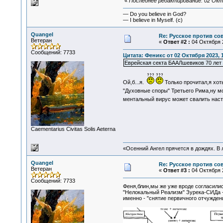
«
Последнее редактирование: 02 Октя
— Do you believe in God?
— I believe in Myself. (c)
Quangel
Re: Русское против со
Ветеран
«
Ответ #2 :
04 Октября 2
Сообщений: 7733
Цитата: Феникс от 02 Октября 2023, 
Еврейская секта БААЛшевиков 70 лет 
Ой,б...я.
Только прочитал,я хот
"Духовные споры" Третьего Рима,ну м
ментальный вирус может свалить нас
Сaementarius Civitas Solis Aeterna
«Осенний Ангел прячется в дождях. В л
Quangel
Re: Русское против со
Ветеран
«
Ответ #3 :
04 Октября 2
Сообщений: 7733
Феня,блин,мы же уже вроде согласили
"Нелокальный Реализм" Зурека-СИДа - 
именно - "снятие первичного отчужден