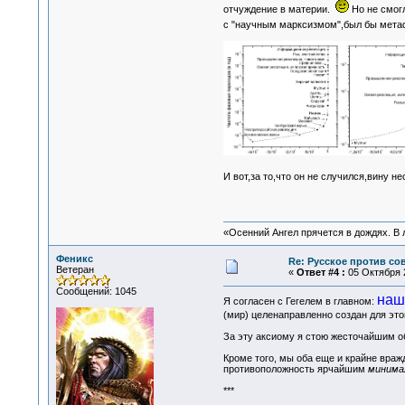
отчуждение в материи.
Но не смогл
с "научным марксизмом",был бы мета
И вот,за то,что он не случился,вину н
«Осенний Ангел прячется в дождях. В л
Феникс
Re: Русское против со
Ветеран
«
Ответ #4 :
05 Октября 2
Сообщений: 1045
наш
Я согласен с Гегелем в главном:
(мир) целенаправленно создан для это
За эту аксиому я стою жесточайшим об
Кроме того, мы оба еще и крайне вражд
противоположность ярчайшим
минима
***