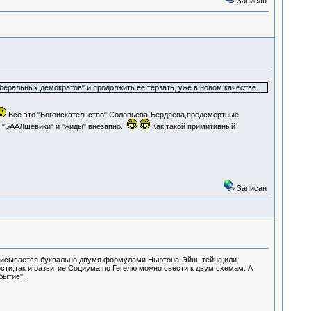
Записан
еральных демократов" и продолжить ее терзать, уже в новом качестве.
Все это "Богоискательство" Соловьева-Бердяева,предсмертные
т "БААЛшевики" и "жиды" внезапно.
Как такой примитивный
Записан
писывается буквально двумя формулами Ньютона-Эйнштейна,или
сти,так и развитие Социума по Гегелю можно свести к двум схемам. А
бытие".