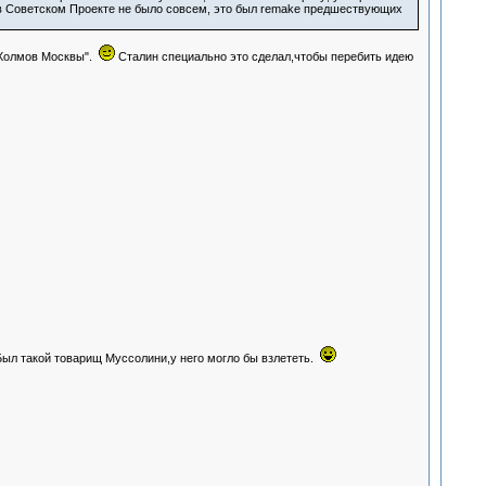
" в Советском Проекте не было совсем, это был remake предшествующих
 Холмов Москвы".
Сталин специально это сделал,чтобы перебить идею
ыл такой товарищ Муссолини,у него могло бы взлететь.