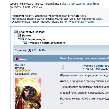
Добро пожаловать,
Гость
. Пожалуйста,
войдите
или
зарегистрируйтесь
.
07 Августа 2026, 06:04:29
Новости:
Книгу С.Доронина "Квантовая магия" читать
здесь
Материалы старого сайта "Физика Магии" доступны для просмотра
здесь
О замеченных глюках просьба писать на почту
quantmag@mail.ru
Квантовый Портал
Разное
Общий раздел
Русское против советского
Страниц:
[
1
]
2
3
...
6
Все
Тема: Русское против советского (П
Автор
Феникс
Русское против сов
Ветеран
«
:
01 Октября 2023, 
Сообщений: 1045
(Продолжение разговора, начатого в
др
Ангел
, я предпочел "физику" Каминск
Ты же предпочел "физику" Доронина все
С твоей точки зрения, я
предатель ис
Разговор конкретно об этом лучше бу
***