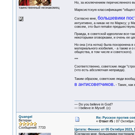
Но, за исключением перечисленного вы
таинственный незнакомец
Марксистскую классификацию "обществ
большевики пост
Согласно мне,
интуитивно, а никак не по Марксу; у 
совсем, это был remake предшествую
Правда, в советской идеологии все-таки
некоторыми оговорками, и очень ее це
Но она (эта нотка) была похоронена в
материального изобилия, - а также и о
общества, в том числе и советского).
***
Соответственно, советские люди "строи
(что есть абсолютная неправда).
Таким образом, советские люди вообще
в антисоветчиков.
- Таких, как
— Do you believe in God?
— I believe in Myself. (c)
Quangel
Re: Русское против со
Ветеран
«
Ответ #5 :
07 Октября 2
Сообщений: 7733
Цитата: Феникс от 05 Октября 2023, 
Согласно мне, большевики построили т