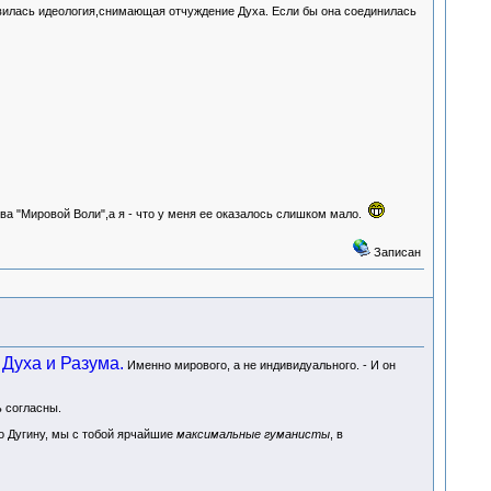
вилась идеология,снимающая отчуждение Духа. Если бы она соединилась
ва "Мировой Воли",а я - что у меня ее оказалось слишком мало.
Записан
Духа и Разума.
Именно мирового, а не индивидуального. - И он
ь согласны.
По Дугину, мы с тобой ярчайшие
максимальные гуманисты
, в