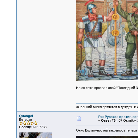
Но он тоже просрал свой "Последний 
«Осенний Ангел прячется в дождях. В л
Quangel
Re: Русское против со
Ветеран
«
Ответ #6 :
07 Октября 2
Сообщений: 7733
Окно Возможностей закрылось теперь