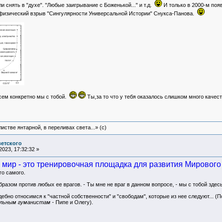
и снять в "духе". "Любые заигрывание с Боженькой..." и т.д.
И только в 2000-м поя
физический взрыв "Сингулярности Универсальной Истории" Снукса-Панова.
есем конкретно мы с тобой.
Ты,за то что у тебя оказалось слишком много качест
истве янтарной, в переливах света...» (c)
ветского
023, 17:32:32 »
 мир - это тренировочная площадка для развития Мирового 
го самого.
разом против любых ее врагов. - Ты мне не враг в данном вопросе, - мы с тобой здес
ебно относимся к "частной собственности" и "свободам", которые из нее следуют... (
льным гуманистам
- Пипе и Олегу).