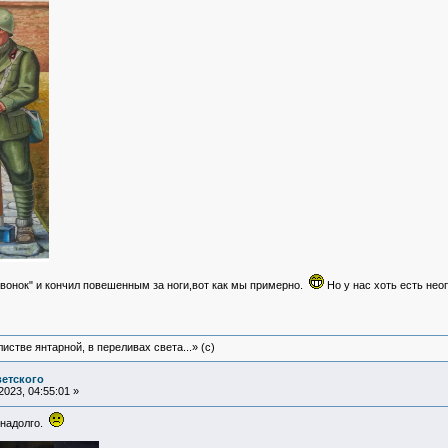
Звонок" и кончил повешенным за ноги,вот как мы примерно.
Но у нас хоть есть нео
истве янтарной, в переливах света...» (c)
ветского
023, 04:55:01 »
 надолго.