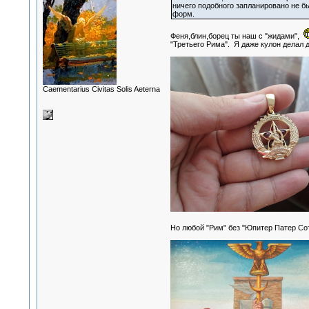
ничего подобного запланировано не б
форм.
Феня,блин,борец ты наш с "жидами",
"Третьего Рима". Я даже кулон делал д
Сaementarius Civitas Solis Aeterna
Но любой "Рим" без "Юпитер Патер Сот