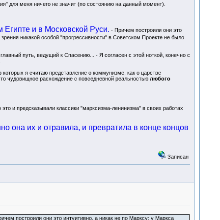
ия" для меня ничего не значит (по состоянию на данный момент).
 Египте и в Московской Руси.
- Причем построили они это
и зрения никакой особой "прогрессивности" в Советском Проекте не было
ь главный путь, ведущий к Спасению... - Я согласен с этой ноткой, конечно с
.
з которых я считаю представление о коммунизме, как о царстве
место чудовищное расхождение с повседневной реальностью
любого
но это и предсказывали классики "марксизма-ленинизма" в своих работах
но она их и отравила, и превратила в конце концов
Записан
ичем построили они это интуитивно, а никак не по Марксу; у Маркса