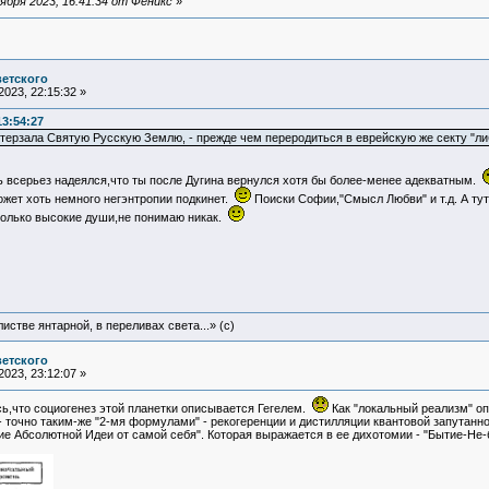
бря 2023, 16:41:34 от Феникс
»
ветского
023, 22:15:32 »
13:54:27
терзала Святую Русскую Землю, - прежде чем переродиться в еврейскую же секту "либ
ь всерьез надеялся,что ты после Дугина вернулся хотя бы более-менее адекватным.
ожет хоть немного негэнтропии подкинет.
Поиски Софии,"Смысл Любви" и т.д. А ту
только высокие души,не понимаю никак.
истве янтарной, в переливах света...» (c)
ветского
023, 23:12:07 »
сь,что социогенез этой планетки описывается Гегелем.
Как "локальный реализм" о
точно таким-же "2-мя формулами" - рекогеренции и дистилляции квантовой запутанно
ие Абсолютной Идеи от самой себя". Которая выражается в ее дихотомии - "Бытие-Не-