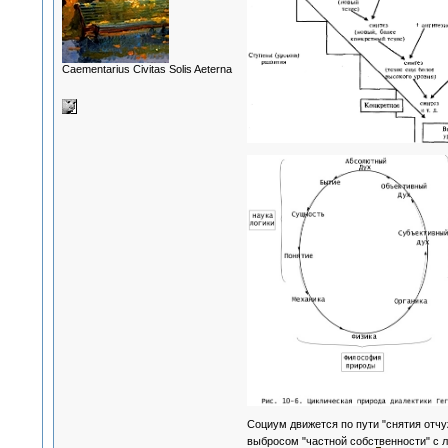
Сaementarius Civitas Solis Aeterna
Социум движется по пути "снятия отчу
выбросом "частной собственности" с л