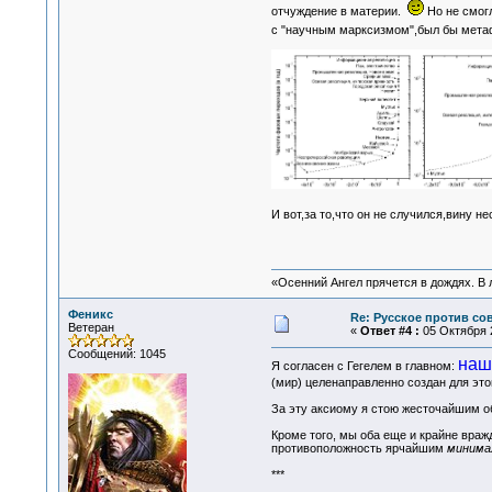
отчуждение в материи.
Но не смогл
с "научным марксизмом",был бы мета
И вот,за то,что он не случился,вину н
«Осенний Ангел прячется в дождях. В л
Феникс
Re: Русское против со
Ветеран
«
Ответ #4 :
05 Октября 2
Сообщений: 1045
наш
Я согласен с Гегелем в главном:
(мир) целенаправленно создан для это
За эту аксиому я стою жесточайшим об
Кроме того, мы оба еще и крайне вражд
противоположность ярчайшим
минима
***