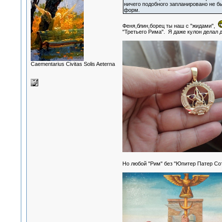
ничего подобного запланировано не б
форм.
Феня,блин,борец ты наш с "жидами",
"Третьего Рима". Я даже кулон делал д
Сaementarius Civitas Solis Aeterna
Но любой "Рим" без "Юпитер Патер Сот