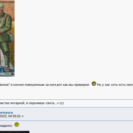
Звонок" и кончил повешенным за ноги,вот как мы примерно.
Но у нас хоть есть нео
истве янтарной, в переливах света...» (c)
ветского
023, 04:55:01 »
 надолго.