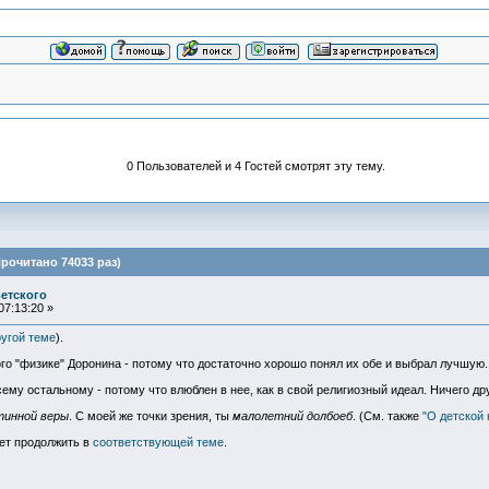
0 Пользователей и 4 Гостей смотрят эту тему.
рочитано 74033 раз)
етского
07:13:20 »
угой теме
).
ого "физике" Доронина - потому что достаточно хорошо понял их обе и выбрал лучшую.
му остальному - потому что влюблен в нее, как в свой религиозный идеал. Ничего дру
тинной веры
. С моей же точки зрения, ты
малолетний долбоеб
. (См. также
"О детской
дет продолжить в
соответствующей теме
.