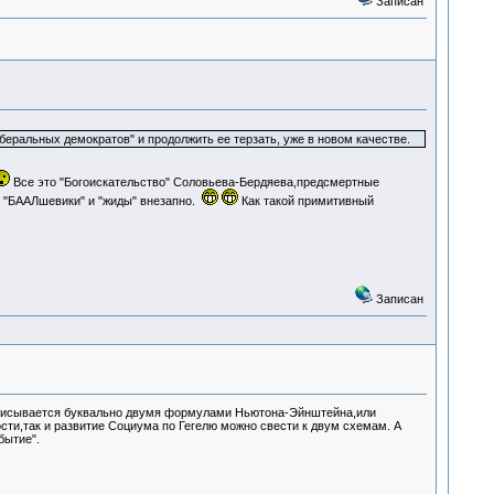
Записан
еральных демократов" и продолжить ее терзать, уже в новом качестве.
Все это "Богоискательство" Соловьева-Бердяева,предсмертные
т "БААЛшевики" и "жиды" внезапно.
Как такой примитивный
Записан
писывается буквально двумя формулами Ньютона-Эйнштейна,или
сти,так и развитие Социума по Гегелю можно свести к двум схемам. А
бытие".