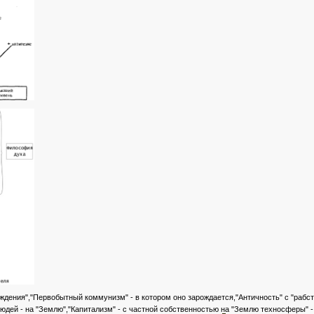
ждения","Первобытный коммунизм" - в котором оно зарождается,"Античность" с "рабс
юдей - на "Землю","Капитализм" - с частной собственностью на "Землю техносферы" -