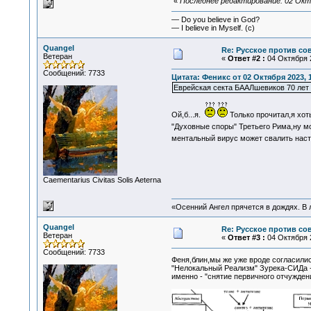
«
Последнее редактирование: 02 Октя
— Do you believe in God?
— I believe in Myself. (c)
Quangel
Re: Русское против со
Ветеран
«
Ответ #2 :
04 Октября 2
Сообщений: 7733
Цитата: Феникс от 02 Октября 2023, 
Еврейская секта БААЛшевиков 70 лет 
Ой,б...я.
Только прочитал,я хот
"Духовные споры" Третьего Рима,ну м
ментальный вирус может свалить нас
Сaementarius Civitas Solis Aeterna
«Осенний Ангел прячется в дождях. В л
Quangel
Re: Русское против со
Ветеран
«
Ответ #3 :
04 Октября 2
Сообщений: 7733
Феня,блин,мы же уже вроде согласили
"Нелокальный Реализм" Зурека-СИДа - 
именно - "снятие первичного отчужден