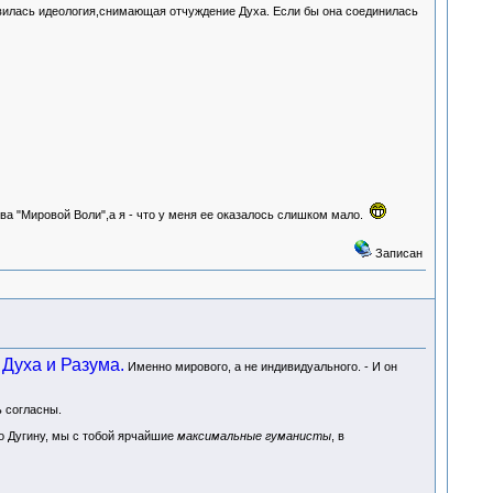
вилась идеология,снимающая отчуждение Духа. Если бы она соединилась
ва "Мировой Воли",а я - что у меня ее оказалось слишком мало.
Записан
Духа и Разума.
Именно мирового, а не индивидуального. - И он
ь согласны.
По Дугину, мы с тобой ярчайшие
максимальные гуманисты
, в