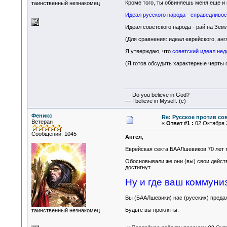
Кроме того, ты обвиняешь меня еще и 
таинственный незнакомец
Идеал русского народа - справедливос
Идеал советского народа - рай на Земл
(Для сравнения: идеал еврейского, анг
Я утверждаю, что
советский идеал нед
(Я готов обсудить характерные черты с
— Do you believe in God?
— I believe in Myself. (c)
Феникс
Re: Русское против со
Ветеран
«
Ответ #1 :
02 Октября 2
Сообщений: 1045
Ангел
,
Еврейская секта БААЛшевиков 70 лет т
Обосновывали же они (вы) свои действ
достигнут.
Ну и где ваш коммуни
Вы (БААЛшевики) нас (русских) предали
Будьте вы прокляты.
таинственный незнакомец