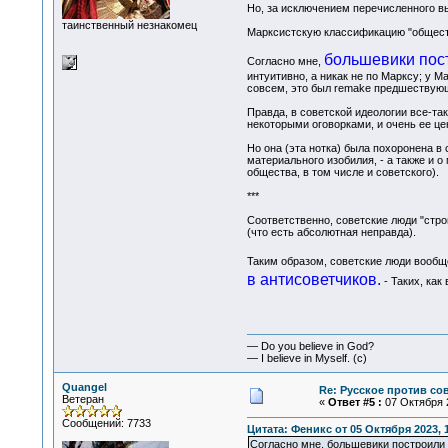
Но, за исключением перечисленного вы
таинственный незнакомец
Марксистскую классификацию "обществ
большевики пост
Согласно мне,
интуитивно, а никак не по Марксу; у 
совсем, это был remake предшествую
Правда, в советской идеологии все-таки
некоторыми оговорками, и очень ее це
Но она (эта нотка) была похоронена в
материального изобилия, - а также и о
общества, в том числе и советского).
***
Соответственно, советские люди "строи
(что есть абсолютная неправда).
Таким образом, советские люди вообще
в антисоветчиков.
- Таких, как
— Do you believe in God?
— I believe in Myself. (c)
Quangel
Re: Русское против со
Ветеран
«
Ответ #5 :
07 Октября 2
Сообщений: 7733
Цитата: Феникс от 05 Октября 2023, 
Согласно мне, большевики построили т