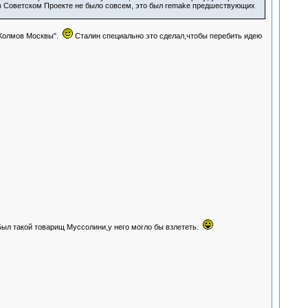
" в Советском Проекте не было совсем, это был remake предшествующих
 Холмов Москвы".
Сталин специально это сделал,чтобы перебить идею
ыл такой товарищ Муссолини,у него могло бы взлететь.