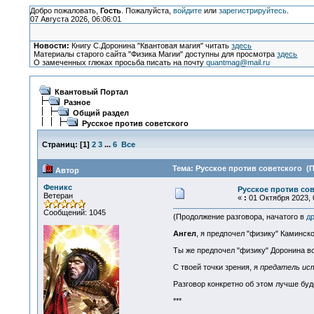
Добро пожаловать,
Гость
. Пожалуйста,
войдите
или
зарегистрируйтесь
.
07 Августа 2026, 06:06:01
Новости:
Книгу С.Доронина "Квантовая магия" читать
здесь
Материалы старого сайта "Физика Магии" доступны для просмотра
здесь
О замеченных глюках просьба писать на почту
quantmag@mail.ru
Квантовый Портал
Разное
Общий раздел
Русское против советского
Страниц:
[
1
]
2
3
...
6
Все
Тема: Русское против советского (П
Автор
Феникс
Русское против сов
Ветеран
«
:
01 Октября 2023, 
Сообщений: 1045
(Продолжение разговора, начатого в
др
Ангел
, я предпочел "физику" Каминск
Ты же предпочел "физику" Доронина все
С твоей точки зрения, я
предатель ис
Разговор конкретно об этом лучше бу
***