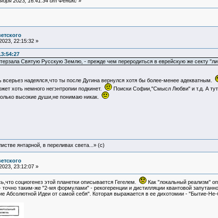
бря 2023, 16:41:34 от Феникс
»
ветского
023, 22:15:32 »
13:54:27
терзала Святую Русскую Землю, - прежде чем переродиться в еврейскую же секту "либ
ь всерьез надеялся,что ты после Дугина вернулся хотя бы более-менее адекватным.
ожет хоть немного негэнтропии подкинет.
Поиски Софии,"Смысл Любви" и т.д. А ту
только высокие души,не понимаю никак.
истве янтарной, в переливах света...» (c)
ветского
023, 23:12:07 »
сь,что социогенез этой планетки описывается Гегелем.
Как "локальный реализм" о
точно таким-же "2-мя формулами" - рекогеренции и дистилляции квантовой запутанно
ие Абсолютной Идеи от самой себя". Которая выражается в ее дихотомии - "Бытие-Не-