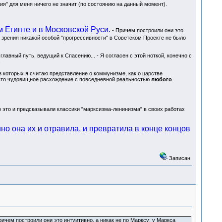
ия" для меня ничего не значит (по состоянию на данный момент).
 Египте и в Московской Руси.
- Причем построили они это
и зрения никакой особой "прогрессивности" в Советском Проекте не было
ь главный путь, ведущий к Спасению... - Я согласен с этой ноткой, конечно с
.
з которых я считаю представление о коммунизме, как о царстве
место чудовищное расхождение с повседневной реальностью
любого
но это и предсказывали классики "марксизма-ленинизма" в своих работах
но она их и отравила, и превратила в конце концов
Записан
ичем построили они это интуитивно, а никак не по Марксу; у Маркса