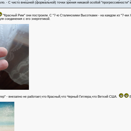
ыло. - С чисто внешней (формальной) точки зрения никакой особой "прогрессивности
"Красный Рим" они построили. С "7-ю Сталинскими Высотками - на каждом из "7-ми
ля соединения с его энергетикой.
ер" - внезапно не работает,что Красный,что Черный Гитлера,что Ветхий США.
Б