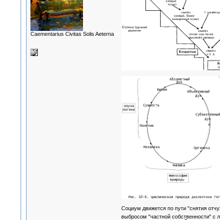
Сaementarius Civitas Solis Aeterna
Социум движется по пути "снятия отчу
выбросом "частной собственности" с л