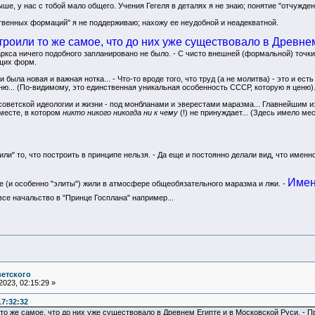
ше, у нас с тобой мало общего. Учения Гегеля в деталях я не знаю; понятие "отчужден
енных формаций" я не поддерживаю; нахожу ее неудобной и неадекватной.
роили то же самое, что до них уже существовало в Древнем
Маркса ничего подобного запланировано не было. - С чисто внешней (формальной) точк
щих форм.
 была новая и важная нотка... - Что-то вроде того, что труд (а не молитва) - это и ест
ню... (По-видимому, это единственная уникальная особенность СССР, которую я ценю)
 советской идеологии и жизни - под монбланами и эверестами маразма... Главнейшим и
 месте, в котором
никто никого никогда ни к чему
(!) не принуждает... (Здесь имело 
ли" то, что построить в принципе нельзя. - Да еще и постоянно делали вид, что имен
Имен
 (и особенно "элиты") жили в атмосфере общеобязательного маразма и лжи. -
 все начальство в "Принце Госплана" например...
ветского
023, 02:15:29 »
17:32:32
о же самое, что до них уже существовало в Древнем Египте и в Московской Руси. - Пр