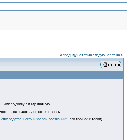
« предыдущая тема
следующая тема »
 - Более удобную и адекватную.
гого ты не знаешь и не хочешь знать.
 непосредственности и зрелом осознании"
- это про нас с тобой).