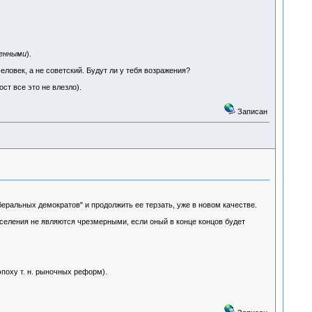
енными
).
еловек, а не советский. Будут ли у тебя возражения?
ст все это не влезло).
Записан
еральных демократов" и продолжить ее терзать, уже в новом качестве.
аселения не являются чрезмерными, если оный в конце концов будет
эпоху т. н. рыночных реформ).