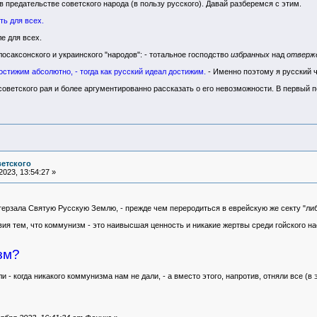
в предательстве советского народа (в пользу русского). Давай разберемся с этим.
ть для всех.
е для всех.
лосаксонского и украинского "народов": - тотальное господство
избранных
над
отверж
остижим абсолютно, - тогда как русский идеал достижим.
- Именно поэтому я русский ч
оветского рая и более аргументированно рассказать о его невозможности. В первый по
ветского
023, 13:54:27 »
ерзала Святую Русскую Землю, - прежде чем переродиться в еврейскую же секту "либ
ия тем, что коммунизм - это наивысшая ценность и никакие жертвы среди гойского н
зм?
 - когда никакого коммунизма нам не дали, - а вместо этого, напротив, отняли все (в 