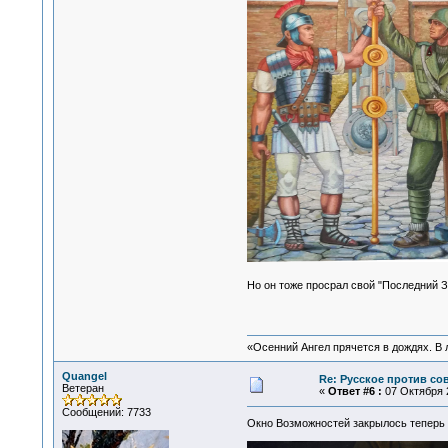
Но он тоже просрал свой "Последний 
«Осенний Ангел прячется в дождях. В л
Quangel
Re: Русское против со
Ветеран
«
Ответ #6 :
07 Октября 2
Сообщений: 7733
Окно Возможностей закрылось теперь