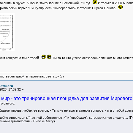
и снять в "духе". "Любые заигрывание с Боженькой..." и т.д.
И только в 2000-м поя
физический взрыв "Сингулярности Универсальной Истории" Снукса-Панова.
есем конкретно мы с тобой.
Ты,за то что у тебя оказалось слишком много качест
истве янтарной, в переливах света...» (c)
ветского
023, 17:32:32 »
 мир - это тренировочная площадка для развития Мирового 
го самого.
разом против любых ее врагов. - Ты мне не враг в данном вопросе, - мы с тобой здес
ебно относимся к "частной собственности" и "свободам", которые из нее следуют... (
льным гуманистам
- Пипе и Олегу).