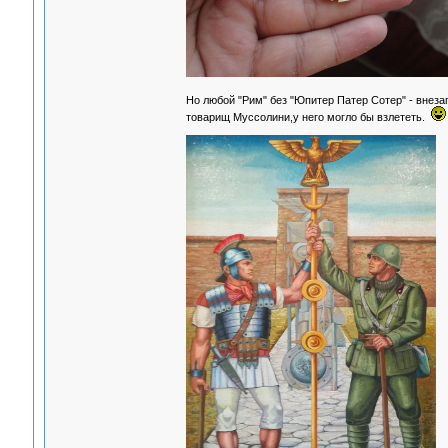
Но любой "Рим" без "Юпитер Патер Сотер" - внеза
товарищ Муссолини,у него могло бы взлететь.