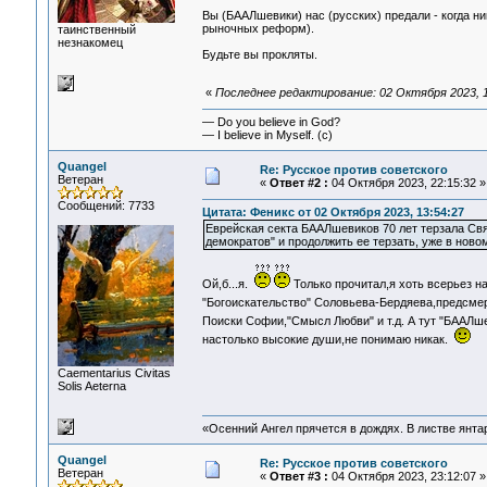
Вы (БААЛшевики) нас (русских) предали - когда ник
рыночных реформ).
таинственный
незнакомец
Будьте вы прокляты.
«
Последнее редактирование: 02 Октября 2023, 1
— Do you believe in God?
— I believe in Myself. (c)
Quangel
Re: Русское против советского
Ветеран
«
Ответ #2 :
04 Октября 2023, 22:15:32 »
Сообщений: 7733
Цитата: Феникс от 02 Октября 2023, 13:54:27
Еврейская секта БААЛшевиков 70 лет терзала Св
демократов" и продолжить ее терзать, уже в ново
Ой,б...я.
Только прочитал,я хоть всерьез н
"Богоискательство" Соловьева-Бердяева,предсмер
Поиски Софии,"Смысл Любви" и т.д. А тут "БААЛш
настолько высокие души,не понимаю никак.
Сaementarius Civitas
Solis Aeterna
«Осенний Ангел прячется в дождях. В листве янтарн
Quangel
Re: Русское против советского
Ветеран
«
Ответ #3 :
04 Октября 2023, 23:12:07 »