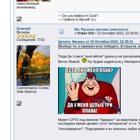
таинственный
незнакомец
— Do you believe in God?
— I believe in Myself. (c)
Quangel
Re: Русское против советского
Ветеран
«
Ответ #14 :
13 Октября 2023, 22:34:01 
Сообщений: 7733
Цитата: Феникс от 10 Октября 2023, 22:35:11
Вообще-то, я намерен всех победить. В смысле, вс
Тогда бы о расе "ньютайпов" думал,а не раскапы
Вечно Живой.
Ну будем надеяться,у Император
Сaementarius Civitas
Solis Aeterna
Может GPT5 под именем "Арракис" на квантовом пр
последнее время делают сети "интернатов" и т.н. 
"консервируют". Подозреваю в их военных лабах 