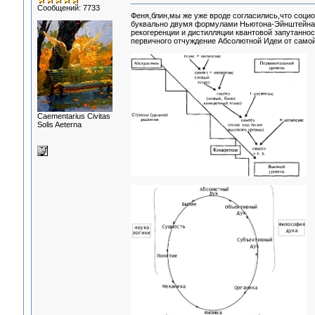
Сообщений: 7733
Феня,блин,мы же уже вроде согласились,что соци
буквально двумя формулами Ньютона-Эйнштейна,и
рекогеренции и дистилляции квантовой запутаннос
первичного отчуждение Абсолютной Идеи от самой 
Сaementarius Civitas
Solis Aeterna