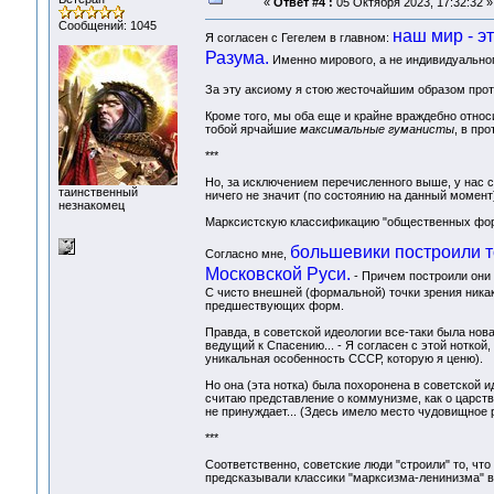
«
Ответ #4 :
05 Октября 2023, 17:32:32 »
Сообщений: 1045
наш мир - э
Я согласен с Гегелем в главном:
Разума.
Именно мирового, а не индивидуального
За эту аксиому я стою жесточайшим образом против
Кроме того, мы оба еще и крайне враждебно относи
тобой ярчайшие
максимальные гуманисты
, в пр
***
Но, за исключением перечисленного выше, у нас с 
таинственный
ничего не значит (по состоянию на данный момент
незнакомец
Марксистскую классификацию "общественных форм
большевики построили то
Согласно мне,
Московской Руси.
- Причем построили они э
С чисто внешней (формальной) точки зрения никак
предшествующих форм.
Правда, в советской идеологии все-таки была новая 
ведущий к Спасению... - Я согласен с этой ноткой
уникальная особенность СССР, которую я ценю).
Но она (эта нотка) была похоронена в советской 
считаю представление о коммунизме, как о царстве
не принуждает... (Здесь имело место чудовищное
***
Соответственно, советские люди "строили" то, что 
предсказывали классики "марксизма-ленинизма" в 