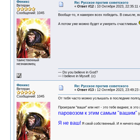
Феникс
Re: Русское против советского
Ветеран
«
Ответ #12 :
10 Октября 2023, 22:35:11 
Сообщений: 1045
Вообще-то, я намерен всех победить. В смысле, вс
А потом уже можно будет и умереть счастливым.
таинственный
незнакомец
— Do you believe in God?
— I believe in Myself. (c)
Феникс
Re: Русское против советского
Ветеран
«
Ответ #13 :
12 Октября 2023, 23:49:23 
Сообщений: 1045
От тебя часто можно услышать в последние полгод
Проиграли "ваши" или нет - это тебе виднее; в эт
паровозом к этим самым "вашим"
(
Я не ваш!
Я свой собственный. И я ничего еще