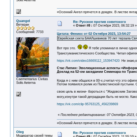
Solis Aeterna
«Осенний Ангел прячется в дождях. В листве янтарн
Quangel
Re: Русское против советского
Ветеран
«
Ответ #8 :
07 Октября 2023, 06:32:19 »
Сообщений: 7733
Цитата: Феникс от 02 Октября 2023, 13:54:27
Еврейская секта БААЛшевиков 70 лет терзала С
Вот про это.
Я тебе упоминал в личке одног
Трансгуманистического Сообщества. Читал офиген
https://vk.com/video16669112_153947420
Не знаю,от
Стас Липин: Эволюционные аспекты «Информ
Доклад на 52-ом заседании Семинара по Транс
Сaementarius Civitas
Когда я с ним общался в 00-х,считал что это офи
Solis Aeterna
Потом появился ролик из Палестинской пустыни. 
свою цель в жизни- бороться с "Жидовским Загов
могу,изнутри такой деградации быть не могло. Ка
https://vk.com/clip-95763125_456239869
«
Последнее редактирование: 07 Октября 2023, 0
«Осенний Ангел прячется в дождях. В листве янтарн
Oleg
Re: Русское против советского
Модератор своей темы
«
Ответ #9 :
07 Октября 2023, 11:55:10 »