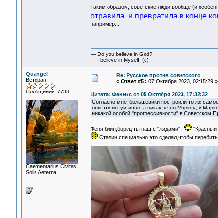
Таким образом, советские люди вообще (и особен
отравила, и превратила в конце ко
например...
— Do you believe in God?
— I believe in Myself. (c)
Quangel
Re: Русское против советского
Ветеран
«
Ответ #5 :
07 Октября 2023, 02:15:29 »
Сообщений: 7733
Цитата: Феникс от 05 Октября 2023, 17:32:32
Согласно мне, большевики построили то же самое
они это интуитивно, а никак не по Марксу; у Мар
никакой особой "прогрессивности" в Советском 
Феня,блин,борец ты наш с "жидами",
"Красный 
Сталин специально это сделал,чтобы перебить 
Сaementarius Civitas
Solis Aeterna