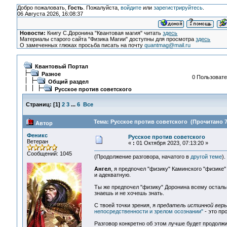
Добро пожаловать,
Гость
. Пожалуйста,
войдите
или
зарегистрируйтесь
.
06 Августа 2026, 16:08:37
Новости:
Книгу С.Доронина "Квантовая магия" читать
здесь
Материалы старого сайта "Физика Магии" доступны для просмотра
здесь
О замеченных глюках просьба писать на почту
quantmag@mail.ru
Квантовый Портал
Разное
0 Пользовате
Общий раздел
Русское против советского
Страниц:
[
1
]
2
3
...
6
Все
Тема: Русское против советского (Прочитано 7
Автор
Феникс
Русское против советского
Ветеран
«
:
01 Октября 2023, 07:13:20 »
Сообщений: 1045
(Продолжение разговора, начатого в
другой теме
).
Ангел
, я предпочел "физику" Каминского "физике
и адекватную.
Ты же предпочел "физику" Доронина всему остально
знаешь и не хочешь знать.
С твоей точки зрения, я
предатель истинной вер
непосредственности и зрелом осознании"
- это про
Разговор конкретно об этом лучше будет продолж