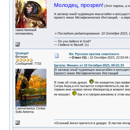
Молодец, прозрел!
(Этот парень, а н
А заговор оный чудовищно масштабен и могуществе
проект) неких Метафизических Инстанций, - а евре
таинственный
незнакомец
«
Последнее редактирование: 10 Октября 2023, 1
— Do you believe in God?
— I believe in Myself. (c)
Quangel
Re: Русское против советского
Ветеран
«
Ответ #11 :
10 Октября 2023, 22:03:44 
Сообщений: 7733
Цитата: Феникс от 10 Октября 2023, 00:01:33
А заговор оный чудовищно масштабен и могуществ
проект) неких Метафизических Инстанций
Я тоже об этом думал.
Не конкретно про мифич
Ситра Ахра,а кто пытается сопротивляться,так же
термин мне назвал лично Император,в момент мое
не мешает.
Как я и говорил,виновны в этом мы
Сaementarius Civitas
Solis Aeterna
«Осенний Ангел прячется в дождях. В листве янтарн