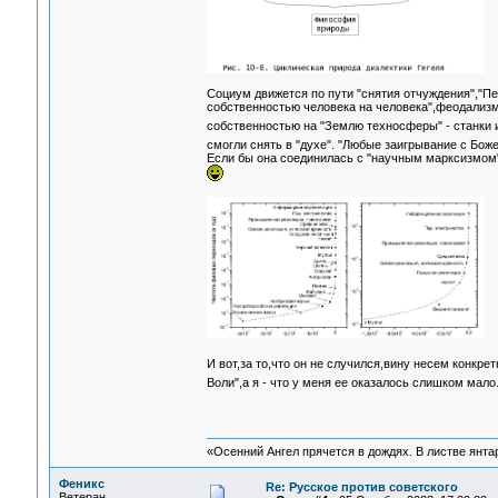
Социум движется по пути "снятия отчуждения","Пе
собственностью человека на человека",феодализм 
собственностью на "Землю техносферы" - станки
смогли снять в "духе". "Любые заигрывание с Божен
Если бы она соединилась с "научным марксизмом
И вот,за то,что он не случился,вину несем конкре
Воли",а я - что у меня ее оказалось слишком мал
«Осенний Ангел прячется в дождях. В листве янтарн
Феникс
Re: Русское против советского
Ветеран