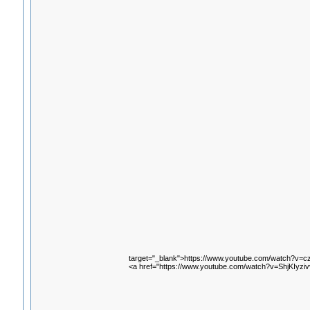
target="_blank">https://www.youtube.com/watch?v=c
<a href="https://www.youtube.com/watch?v=ShjKIyziv