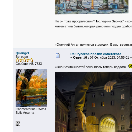
Но он тоже просрал свой "Последний Звонок" и к
математика бытия,которая рано или поздно срабо
«Осенний Ангел прячется в дождях. В листве янтарн
Quangel
Re: Русское против советского
Ветеран
«
Ответ #6 :
07 Октября 2023, 04:55:01 »
Сообщений: 7733
Окно Возможностей закрылось теперь надолго.
Сaementarius Civitas
Solis Aeterna