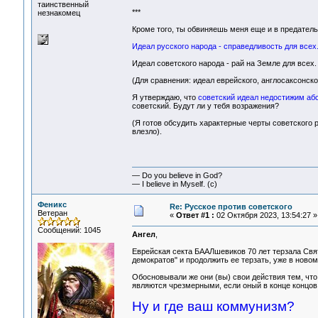
таинственный
***
незнакомец
Кроме того, ты обвиняешь меня еще и в предательс
Идеал русского народа - справедливость для всех
Идеал советского народа - рай на Земле для всех.
(Для сравнения: идеал еврейского, англосаксонско
Я утверждаю, что
советский идеал недостижим абсо
советский. Будут ли у тебя возражения?
(Я готов обсудить характерные черты советского р
влезло).
— Do you believe in God?
— I believe in Myself. (c)
Феникс
Re: Русское против советского
Ветеран
«
Ответ #1 :
02 Октября 2023, 13:54:27 »
Сообщений: 1045
Ангел
,
Еврейская секта БААЛшевиков 70 лет терзала Свя
демократов" и продолжить ее терзать, уже в новом
Обосновывали же они (вы) свои действия тем, что
являются чрезмерными, если оный в конце концов 
Ну и где ваш коммунизм?