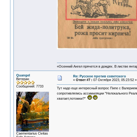
«Осенний Ангел прячется в дождях. В листве янтарн
Quangel
Re: Русское против советского
Ветеран
«
Ответ #7 :
07 Октября 2023, 05:23:52 »
Сообщений: 7733
Тут надо еще интересный вопрос Пипе с Валерием и
сопротивлялись ассимиляции "Нелокального Реа
хватает,потомки?"
Сaementarius Civitas