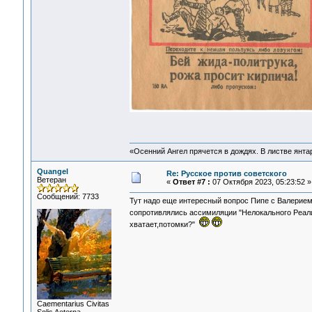
«Осенний Ангел прячется в дождях. В листве янтарн
Quangel
Re: Русское против советского
Ветеран
«
Ответ #7 :
07 Октября 2023, 05:23:52 »
Сообщений: 7733
Тут надо еще интересный вопрос Пипе с Валерием и
сопротивлялись ассимиляции "Нелокального Реа
хватает,потомки?"
Сaementarius Civitas