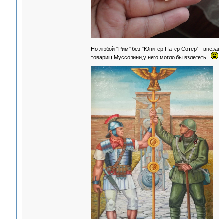
Но любой "Рим" без "Юпитер Патер Сотер" - внеза
товарищ Муссолини,у него могло бы взлететь.