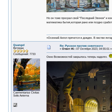
Но он тоже просрал свой "Последний Звонок" и к
математика бытия,которая рано или поздно срабо
«Осенний Ангел прячется в дождях. В листве янтарн
Quangel
Re: Русское против советского
Ветеран
«
Ответ #6 :
07 Октября 2023, 04:55:01 »
Сообщений: 7733
Окно Возможностей закрылось теперь надолго.
Сaementarius Civitas
Solis Aeterna