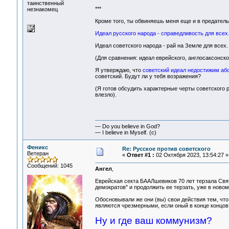
таинственный
***
незнакомец
Кроме того, ты обвиняешь меня еще и в предательс
Идеал русского народа - справедливость для всех
Идеал советского народа - рай на Земле для всех.
(Для сравнения: идеал еврейского, англосаксонско
Я утверждаю, что
советский идеал недостижим абсо
советский. Будут ли у тебя возражения?
(Я готов обсудить характерные черты советского р
влезло).
— Do you believe in God?
— I believe in Myself. (c)
Феникс
Re: Русское против советского
Ветеран
«
Ответ #1 :
02 Октября 2023, 13:54:27 »
Сообщений: 1045
Ангел
,
Еврейская секта БААЛшевиков 70 лет терзала Свя
демократов" и продолжить ее терзать, уже в новом
Обосновывали же они (вы) свои действия тем, что
являются чрезмерными, если оный в конце концов 
Ну и где ваш коммунизм?