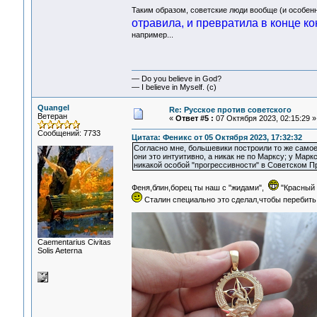
Таким образом, советские люди вообще (и особен
отравила, и превратила в конце ко
например...
— Do you believe in God?
— I believe in Myself. (c)
Quangel
Re: Русское против советского
Ветеран
«
Ответ #5 :
07 Октября 2023, 02:15:29 »
Сообщений: 7733
Цитата: Феникс от 05 Октября 2023, 17:32:32
Согласно мне, большевики построили то же самое
они это интуитивно, а никак не по Марксу; у Мар
никакой особой "прогрессивности" в Советском 
Феня,блин,борец ты наш с "жидами",
"Красный 
Сталин специально это сделал,чтобы перебить 
Сaementarius Civitas
Solis Aeterna