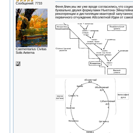
Сообщений: 7733
Феня,блин,мы же уже вроде согласились,что соци
буквально двумя формулами Ньютона-Эйнштейна,и
рекогеренции и дистилляции квантовой запутаннос
первичного отчуждение Абсолютной Идеи от самой 
Сaementarius Civitas
Solis Aeterna