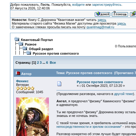
Добро пожаловать,
Гость
. Пожалуйста,
войдите
или
зарегистрируйтесь
.
07 Августа 2026, 12:40:06
Новости:
Книгу С.Доронина "Квантовая магия" читать
здесь
Материалы старого сайта "Физика Магии" доступны для просмотра
здесь
О замеченных глюках просьба писать на почту
quantmag@mail.ru
Квантовый Портал
Разное
0 Пользовате
Общий раздел
Русское против советского
Страниц:
[
1
]
2
3
...
6
Все
Тема: Русское против советского (Прочитано 7
Автор
Феникс
Русское против советского
Ветеран
«
:
01 Октября 2023, 07:13:20 »
Сообщений: 1045
(Продолжение разговора, начатого в
другой теме
).
Ангел
, я предпочел "физику" Каминского "физике
и адекватную.
Ты же предпочел "физику" Доронина всему остально
знаешь и не хочешь знать.
С твоей точки зрения, я
предатель истинной вер
непосредственности и зрелом осознании"
- это про
Разговор конкретно об этом лучше будет продолж