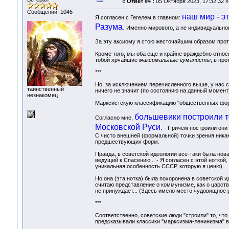
«
Ответ #4 :
05 Октября 2023, 17:32:32 »
Сообщений: 1045
наш мир - э
Я согласен с Гегелем в главном:
Разума.
Именно мирового, а не индивидуального
За эту аксиому я стою жесточайшим образом против
Кроме того, мы оба еще и крайне враждебно относи
тобой ярчайшие
максимальные гуманисты
, в пр
***
Но, за исключением перечисленного выше, у нас с 
таинственный
ничего не значит (по состоянию на данный момент
незнакомец
Марксистскую классификацию "общественных форм
большевики построили то
Согласно мне,
Московской Руси.
- Причем построили они э
С чисто внешней (формальной) точки зрения никак
предшествующих форм.
Правда, в советской идеологии все-таки была новая 
ведущий к Спасению... - Я согласен с этой ноткой
уникальная особенность СССР, которую я ценю).
Но она (эта нотка) была похоронена в советской 
считаю представление о коммунизме, как о царстве
не принуждает... (Здесь имело место чудовищное
***
Соответственно, советские люди "строили" то, что 
предсказывали классики "марксизма-ленинизма" в 