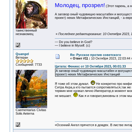
Молодец, прозрел!
(Этот парень, а н
А заговор оный чудовищно масштабен и могуществе
проект) неких Метафизических Инстанций, - а евре
таинственный
незнакомец
«
Последнее редактирование: 10 Октября 2023, 1
— Do you believe in God?
— I believe in Myself. (c)
Quangel
Re: Русское против советского
Ветеран
«
Ответ #11 :
10 Октября 2023, 22:03:44 
Сообщений: 7733
Цитата: Феникс от 10 Октября 2023, 00:01:33
А заговор оный чудовищно масштабен и могуществ
проект) неких Метафизических Инстанций
Я тоже об этом думал.
Не конкретно про мифич
Ситра Ахра,а кто пытается сопротивляться,так же
термин мне назвал лично Император,в момент мое
не мешает.
Как я и говорил,виновны в этом мы
Сaementarius Civitas
Solis Aeterna
«Осенний Ангел прячется в дождях. В листве янтарн