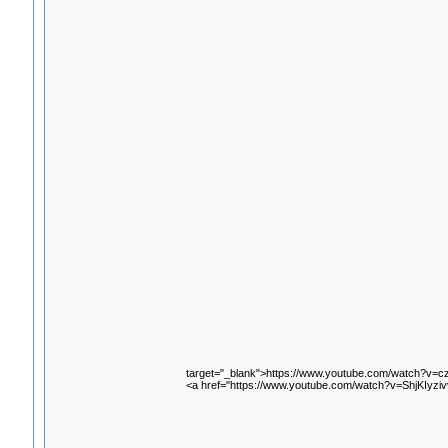
target="_blank">https://www.youtube.com/watch?v=c
<a href="https://www.youtube.com/watch?v=ShjKIyziv