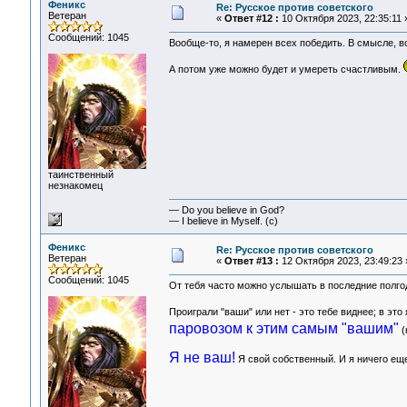
Феникс
Re: Русское против советского
Ветеран
«
Ответ #12 :
10 Октября 2023, 22:35:11 
Сообщений: 1045
Вообще-то, я намерен всех победить. В смысле, вс
А потом уже можно будет и умереть счастливым.
таинственный
незнакомец
— Do you believe in God?
— I believe in Myself. (c)
Феникс
Re: Русское против советского
Ветеран
«
Ответ #13 :
12 Октября 2023, 23:49:23 
Сообщений: 1045
От тебя часто можно услышать в последние полгод
Проиграли "ваши" или нет - это тебе виднее; в эт
паровозом к этим самым "вашим"
(
Я не ваш!
Я свой собственный. И я ничего еще