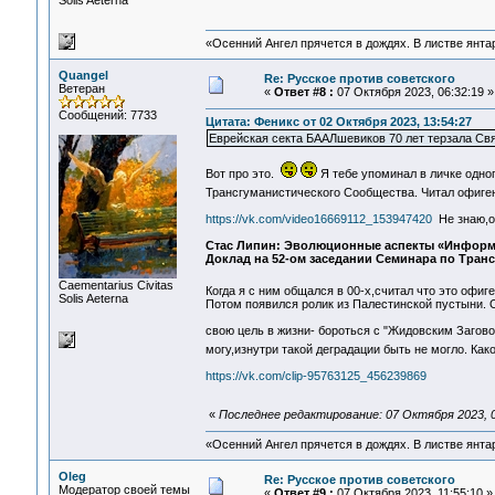
Solis Aeterna
«Осенний Ангел прячется в дождях. В листве янтарн
Quangel
Re: Русское против советского
Ветеран
«
Ответ #8 :
07 Октября 2023, 06:32:19 »
Сообщений: 7733
Цитата: Феникс от 02 Октября 2023, 13:54:27
Еврейская секта БААЛшевиков 70 лет терзала С
Вот про это.
Я тебе упоминал в личке одног
Трансгуманистического Сообщества. Читал офиген
https://vk.com/video16669112_153947420
Не знаю,от
Стас Липин: Эволюционные аспекты «Информ
Доклад на 52-ом заседании Семинара по Транс
Сaementarius Civitas
Когда я с ним общался в 00-х,считал что это офи
Solis Aeterna
Потом появился ролик из Палестинской пустыни. 
свою цель в жизни- бороться с "Жидовским Загов
могу,изнутри такой деградации быть не могло. Ка
https://vk.com/clip-95763125_456239869
«
Последнее редактирование: 07 Октября 2023, 0
«Осенний Ангел прячется в дождях. В листве янтарн
Oleg
Re: Русское против советского
Модератор своей темы
«
Ответ #9 :
07 Октября 2023, 11:55:10 »