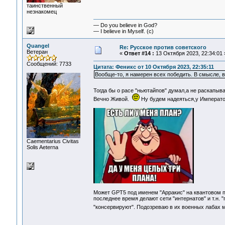
таинственный
незнакомец
— Do you believe in God?
— I believe in Myself. (c)
Quangel
Re: Русское против советского
Ветеран
«
Ответ #14 :
13 Октября 2023, 22:34:01 
Сообщений: 7733
Цитата: Феникс от 10 Октября 2023, 22:35:11
Вообще-то, я намерен всех победить. В смысле, вс
Тогда бы о расе "ньютайпов" думал,а не раскапы
Вечно Живой.
Ну будем надеяться,у Император
Сaementarius Civitas
Solis Aeterna
Может GPT5 под именем "Арракис" на квантовом пр
последнее время делают сети "интернатов" и т.н. 
"консервируют". Подозреваю в их военных лабах 