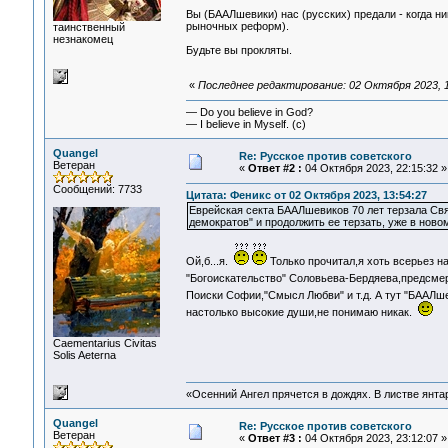
Вы (БААЛшевики) нас (русских) предали - когда ник
рыночных реформ).
таинственный
незнакомец
Будьте вы прокляты.
«
Последнее редактирование: 02 Октября 2023, 1
— Do you believe in God?
— I believe in Myself. (c)
Quangel
Re: Русское против советского
Ветеран
«
Ответ #2 :
04 Октября 2023, 22:15:32 »
Сообщений: 7733
Цитата: Феникс от 02 Октября 2023, 13:54:27
Еврейская секта БААЛшевиков 70 лет терзала Св
демократов" и продолжить ее терзать, уже в ново
Ой,б...я.
Только прочитал,я хоть всерьез н
"Богоискательство" Соловьева-Бердяева,предсмер
Поиски Софии,"Смысл Любви" и т.д. А тут "БААЛш
настолько высокие души,не понимаю никак.
Сaementarius Civitas
Solis Aeterna
«Осенний Ангел прячется в дождях. В листве янтарн
Quangel
Re: Русское против советского
Ветеран
«
Ответ #3 :
04 Октября 2023, 23:12:07 »