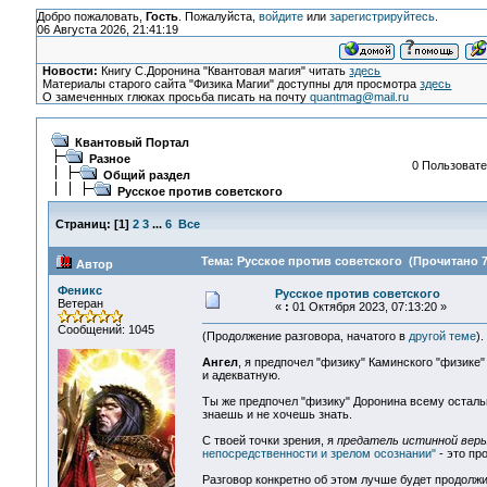
Добро пожаловать,
Гость
. Пожалуйста,
войдите
или
зарегистрируйтесь
.
06 Августа 2026, 21:41:19
Новости:
Книгу С.Доронина "Квантовая магия" читать
здесь
Материалы старого сайта "Физика Магии" доступны для просмотра
здесь
О замеченных глюках просьба писать на почту
quantmag@mail.ru
Квантовый Портал
Разное
0 Пользовате
Общий раздел
Русское против советского
Страниц:
[
1
]
2
3
...
6
Все
Тема: Русское против советского (Прочитано 7
Автор
Феникс
Русское против советского
Ветеран
«
:
01 Октября 2023, 07:13:20 »
Сообщений: 1045
(Продолжение разговора, начатого в
другой теме
).
Ангел
, я предпочел "физику" Каминского "физике
и адекватную.
Ты же предпочел "физику" Доронина всему остально
знаешь и не хочешь знать.
С твоей точки зрения, я
предатель истинной вер
непосредственности и зрелом осознании"
- это про
Разговор конкретно об этом лучше будет продолж