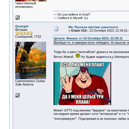
таинственный
незнакомец
— Do you believe in God?
— I believe in Myself. (c)
Quangel
Re: Русское против советского
Ветеран
«
Ответ #14 :
13 Октября 2023, 22:34:01 
Сообщений: 7733
Цитата: Феникс от 10 Октября 2023, 22:35:11
Вообще-то, я намерен всех победить. В смысле, вс
Тогда бы о расе "ньютайпов" думал,а не раскапы
Вечно Живой.
Ну будем надеяться,у Император
Сaementarius Civitas
Solis Aeterna
Может GPT5 под именем "Арракис" на квантовом пр
последнее время делают сети "интернатов" и т.н. 
"консервируют". Подозреваю в их военных лабах 