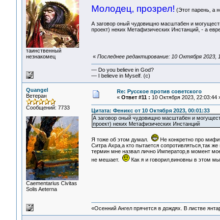
Молодец, прозрел!
(Этот парень, а н
А заговор оный чудовищно масштабен и могуществе
проект) неких Метафизических Инстанций, - а евре
таинственный
незнакомец
«
Последнее редактирование: 10 Октября 2023, 1
— Do you believe in God?
— I believe in Myself. (c)
Quangel
Re: Русское против советского
Ветеран
«
Ответ #11 :
10 Октября 2023, 22:03:44 
Сообщений: 7733
Цитата: Феникс от 10 Октября 2023, 00:01:33
А заговор оный чудовищно масштабен и могуществ
проект) неких Метафизических Инстанций
Я тоже об этом думал.
Не конкретно про мифич
Ситра Ахра,а кто пытается сопротивляться,так же
термин мне назвал лично Император,в момент мое
не мешает.
Как я и говорил,виновны в этом мы
Сaementarius Civitas
Solis Aeterna
«Осенний Ангел прячется в дождях. В листве янтарн