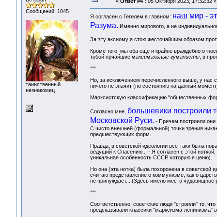
«
Ответ #4 :
05 Октября 2023, 17:32:32 »
Сообщений: 1045
наш мир - э
Я согласен с Гегелем в главном:
Разума.
Именно мирового, а не индивидуального
За эту аксиому я стою жесточайшим образом против
Кроме того, мы оба еще и крайне враждебно относи
тобой ярчайшие
максимальные гуманисты
, в пр
***
Но, за исключением перечисленного выше, у нас с 
таинственный
ничего не значит (по состоянию на данный момент
незнакомец
Марксистскую классификацию "общественных форм
большевики построили то
Согласно мне,
Московской Руси.
- Причем построили они э
С чисто внешней (формальной) точки зрения никак
предшествующих форм.
Правда, в советской идеологии все-таки была новая 
ведущий к Спасению... - Я согласен с этой ноткой
уникальная особенность СССР, которую я ценю).
Но она (эта нотка) была похоронена в советской 
считаю представление о коммунизме, как о царстве
не принуждает... (Здесь имело место чудовищное
***
Соответственно, советские люди "строили" то, что 
предсказывали классики "марксизма-ленинизма" в 