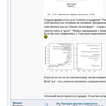
Социум движется по пути "снятия отчуждения","Пе
собственностью человека на человека",феодализм 
собственностью на "Землю техносферы" - станки
смогли снять в "духе". "Любые заигрывание с Божен
Если бы она соединилась с "научным марксизмом
И вот,за то,что он не случился,вину несем конкре
Воли",а я - что у меня ее оказалось слишком мал
«Осенний Ангел прячется в дождях. В листве янтарн
Феникс
Re: Русское против советского
Ветеран