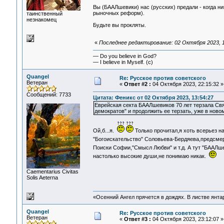
Вы (БААЛшевики) нас (русских) предали - когда ник
рыночных реформ).
таинственный
незнакомец
Будьте вы прокляты.
«
Последнее редактирование: 02 Октября 2023, 1
— Do you believe in God?
— I believe in Myself. (c)
Quangel
Re: Русское против советского
Ветеран
«
Ответ #2 :
04 Октября 2023, 22:15:32 »
Сообщений: 7733
Цитата: Феникс от 02 Октября 2023, 13:54:27
Еврейская секта БААЛшевиков 70 лет терзала Св
демократов" и продолжить ее терзать, уже в ново
Ой,б...я.
Только прочитал,я хоть всерьез н
"Богоискательство" Соловьева-Бердяева,предсмер
Поиски Софии,"Смысл Любви" и т.д. А тут "БААЛш
настолько высокие души,не понимаю никак.
Сaementarius Civitas
Solis Aeterna
«Осенний Ангел прячется в дождях. В листве янтарн
Quangel
Re: Русское против советского
Ветеран
«
Ответ #3 :
04 Октября 2023, 23:12:07 »