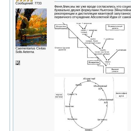
Сообщений: 7733
Феня,блин,мы же уже вроде согласились,что соци
буквально двумя формулами Ньютона-Эйнштейна,и
рекогеренции и дистилляции квантовой запутаннос
первичного отчуждение Абсолютной Идеи от самой 
Сaementarius Civitas
Solis Aeterna