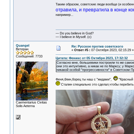
Таким образом, советские люди вообще (и особен
отравила, и превратила в конце ко
например...
— Do you believe in God?
— I believe in Myself. (c)
Quangel
Re: Русское против советского
Ветеран
«
Ответ #5 :
07 Октября 2023, 02:15:29 »
Сообщений: 7733
Цитата: Феникс от 05 Октября 2023, 17:32:32
Согласно мне, большевики построили то же самое
они это интуитивно, а никак не по Марксу; у Мар
никакой особой "прогрессивности" в Советском 
Феня,блин,борец ты наш с "жидами",
"Красный 
Сталин специально это сделал,чтобы перебить 
Сaementarius Civitas
Solis Aeterna