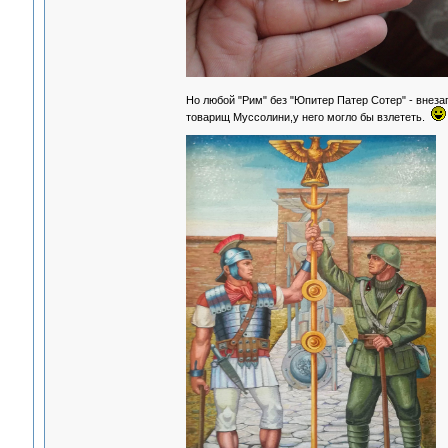
Но любой "Рим" без "Юпитер Патер Сотер" - внеза
товарищ Муссолини,у него могло бы взлететь.