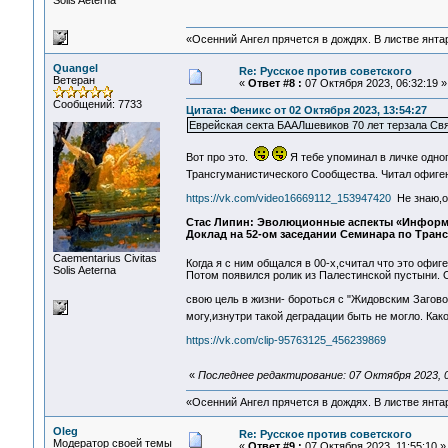
Solis Aeterna
«Осенний Ангел прячется в дождях. В листве янтарн
Quangel
Re: Русское против советского
Ветеран
«
Ответ #8 :
07 Октября 2023, 06:32:19 »
Сообщений: 7733
Цитата: Феникс от 02 Октября 2023, 13:54:27
Еврейская секта БААЛшевиков 70 лет терзала С
Вот про это.
Я тебе упоминал в личке одног
Трансгуманистического Сообщества. Читал офиген
https://vk.com/video16669112_153947420
Не знаю,от
Стас Липин: Эволюционные аспекты «Информ
Доклад на 52-ом заседании Семинара по Транс
Сaementarius Civitas
Когда я с ним общался в 00-х,считал что это офи
Solis Aeterna
Потом появился ролик из Палестинской пустыни. 
свою цель в жизни- бороться с "Жидовским Загов
могу,изнутри такой деградации быть не могло. Ка
https://vk.com/clip-95763125_456239869
«
Последнее редактирование: 07 Октября 2023, 0
«Осенний Ангел прячется в дождях. В листве янтарн
Oleg
Re: Русское против советского
Модератор своей темы
«
Ответ #9 :
07 Октября 2023, 11:55:10 »