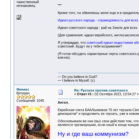
таинственный
***
незнакомец
Кроме того, ты обвиняешь меня еще и в предательс
Идеал русского народа - справедливость для всех
Идеал советского народа - рай на Земле для всех.
(Для сравнения: идеал еврейского, англосаксонско
Я утверждаю, что
советский идеал недостижим абсо
советский. Будут ли у тебя возражения?
(Я готов обсудить характерные черты советского р
влезло).
— Do you believe in God?
— I believe in Myself. (c)
Феникс
Re: Русское против советского
Ветеран
«
Ответ #1 :
02 Октября 2023, 13:54:27 »
Сообщений: 1045
Ангел
,
Еврейская секта БААЛшевиков 70 лет терзала Свя
демократов" и продолжить ее терзать, уже в новом
Обосновывали же они (вы) свои действия тем, что
являются чрезмерными, если оный в конце концов 
Ну и где ваш коммунизм?