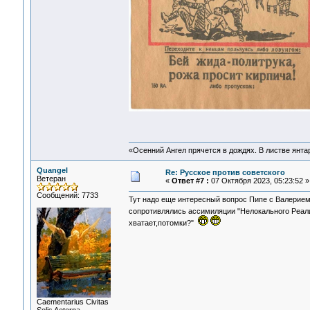
«Осенний Ангел прячется в дождях. В листве янтарн
Quangel
Re: Русское против советского
Ветеран
«
Ответ #7 :
07 Октября 2023, 05:23:52 »
Сообщений: 7733
Тут надо еще интересный вопрос Пипе с Валерием и
сопротивлялись ассимиляции "Нелокального Реа
хватает,потомки?"
Сaementarius Civitas