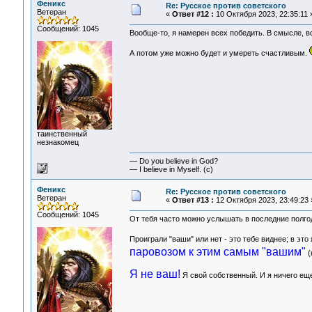
Феникс
Re: Русское против советского
Ветеран
«
Ответ #12 :
10 Октября 2023, 22:35:11 
Сообщений: 1045
Вообще-то, я намерен всех победить. В смысле, вс
А потом уже можно будет и умереть счастливым.
таинственный
незнакомец
— Do you believe in God?
— I believe in Myself. (c)
Феникс
Re: Русское против советского
Ветеран
«
Ответ #13 :
12 Октября 2023, 23:49:23 
Сообщений: 1045
От тебя часто можно услышать в последние полгод
Проиграли "ваши" или нет - это тебе виднее; в эт
паровозом к этим самым "вашим"
(
Я не ваш!
Я свой собственный. И я ничего еще