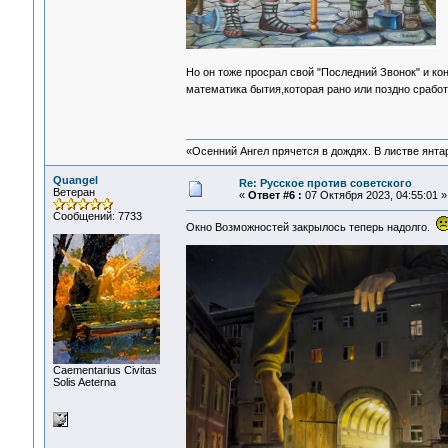
Но он тоже просрал свой "Последний Звонок" и к
математика бытия,которая рано или поздно срабо
«Осенний Ангел прячется в дождях. В листве янтарн
Quangel
Re: Русское против советского
Ветеран
«
Ответ #6 :
07 Октября 2023, 04:55:01 »
Сообщений: 7733
Окно Возможностей закрылось теперь надолго.
Сaementarius Civitas
Solis Aeterna