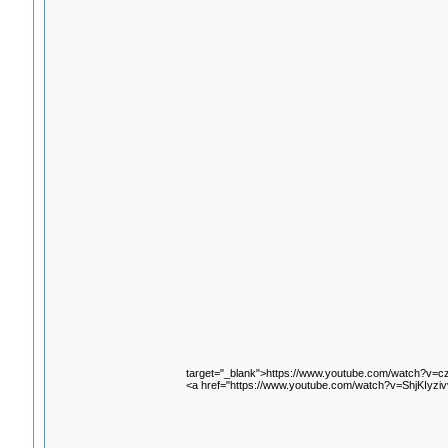
target="_blank">https://www.youtube.com/watch?v=c
<a href="https://www.youtube.com/watch?v=ShjKIyziv