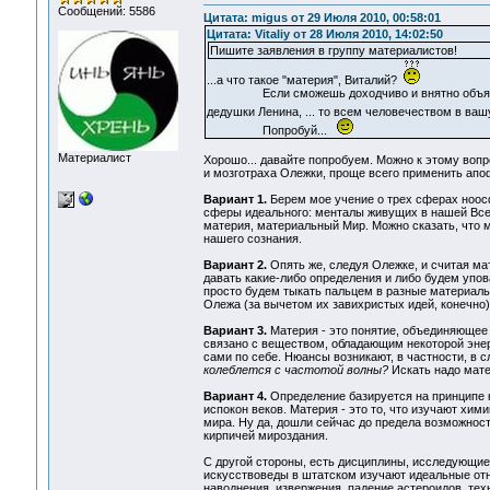
Сообщений: 5586
Цитата: migus от 29 Июля 2010, 00:58:01
Цитата: Vitaliy от 28 Июля 2010, 14:02:50
Пишите заявления в группу материалистов!
...а что такое "материя", Виталий?
Если сможешь доходчиво и внятно объяснит
дедушки Ленина, ... то всем человечеством в ва
Попробуй...
Материалист
Хорошо... давайте попробуем. Можно к этому вопр
и мозготраха Олежки, проще всего применить апо
Вариант 1.
Берем мое учение о трех сферах ноосф
сферы идеального: менталы живущих в нашей Вселе
материя, материальный Мир. Можно сказать, что ма
нашего сознания.
Вариант 2.
Опять же, следуя Олежке, и считая м
давать какие-либо определения и либо будем упова
просто будем тыкать пальцем в разные материаль
Олежа (за вычетом их завихристых идей, конечно)
Вариант 3.
Материя - это понятие, объединяющее 
связано с веществом, обладающим некоторой энер
сами по себе. Нюансы возникают, в частности, в 
колеблется с частотой волны?
Искать надо мате
Вариант 4.
Определение базируется на принципе к
испокон веков. Материя - это то, что изучают хим
мира. Ну да, дошли сейчас до предела возможнос
кирпичей мироздания.
С другой стороны, есть дисциплины, исследующие м
искусствоведы в штатском изучают идеальные отн
наводнения, извержения, падение астероидов, техн