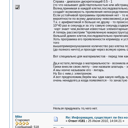
Справа - диапазон дискретизаций 0.5 - 1
(то что называют действительностью или абстракц
Волна,принимая в каждой клетке,последовательно,
создаёт возможность проявления непосредственно
Если устойчивой программы проявления нет - то к
вероятности по всему диапазону невозможно),и ра
Т.к. с арифметикой я больше не дружу - то проис
10^40 раз в секунду,и за эту самую секунду,соде
чорт знает чем,включая известные элементарные
А теперь рассмотрим "проявленную макроструктур
большой домен клеток,последовательно прилегающи
Хоть программа его проявленности кпримеру и уст
того
вышепримерноуказанное количество раз клетка п
(до полного ничто),и проходя через всякую хрень
Вот специально для материалистов - перед тем ка
Да,и кстате,легенда о материальности - возникла 
Греки внесли свою лепту - они назвали алатырь - 
А мы нонче называем его - янтарь.
Ну Бо с ним,с электроном.
А вот предположим,берём мы эдак какую нибудь хр
очень ненадолго,а когда появляются - то зачастую
Нельзя придумать то,чего нет.
Mike
Re: Информация, существует ли без н
Старожил
«
Ответ #181 :
25 Июля 2010, 14:04:21 »
Сообщений: 518