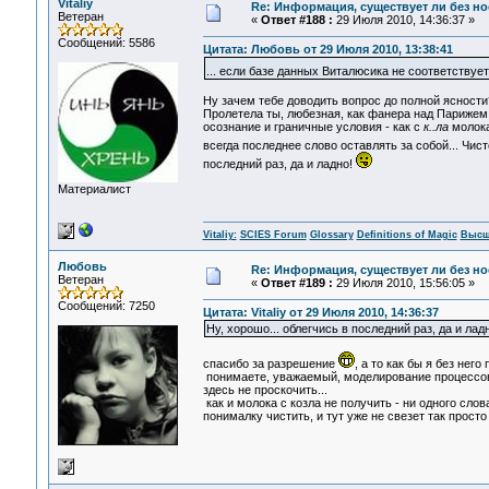
Vitaliy
Re: Информация, существует ли без н
Ветеран
«
Ответ #188 :
29 Июля 2010, 14:36:37 »
Сообщений: 5586
Цитата: Любовь от 29 Июля 2010, 13:38:41
... если базе данных Виталюсика не соответствуе
Ну зачем тебе доводить вопрос до полной ясности?
Пролетела ты, любезная, как фанера над Парижем. 
осознание и граничные условия - как с
к..ла
молока
всегда последнее слово оставлять за собой... Чи
последний раз, да и ладно!
Материалист
Vitaliy:
SCIES Forum
Glossary
Definitions of Magic
Высш
Любовь
Re: Информация, существует ли без н
Ветеран
«
Ответ #189 :
29 Июля 2010, 15:56:05 »
Сообщений: 7250
Цитата: Vitaliy от 29 Июля 2010, 14:36:37
Ну, хорошо... облегчись в последний раз, да и лад
спасибо за разрешение
, а то как бы я без него
понимаете, уважаемый, моделирование процессов 
здесь не проскочить...
как и молока с козла не получить - ни одного сл
понималку чистить, и тут уже не свезет так прост