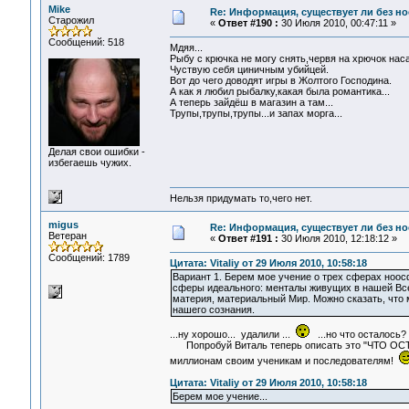
Mike
Re: Информация, существует ли без н
Старожил
«
Ответ #190 :
30 Июля 2010, 00:47:11 »
Сообщений: 518
Мдяя...
Рыбу с крючка не могу снять,червя на хрючок наса
Чуствую себя циничным убийцей.
Вот до чего доводят игры в Жолтого Господина.
А как я любил рыбалку,какая была романтика...
А теперь зайдёш в магазин а там...
Трупы,трупы,трупы...и запах морга...
Делая свои ошибки -
избегаешь чужих.
Нельзя придумать то,чего нет.
migus
Re: Информация, существует ли без н
Ветеран
«
Ответ #191 :
30 Июля 2010, 12:18:12 »
Сообщений: 1789
Цитата: Vitaliy от 29 Июля 2010, 10:58:18
Вариант 1. Берем мое учение о трех сферах ноос
сферы идеального: менталы живущих в нашей Всел
материя, материальный Мир. Можно сказать, что м
нашего сознания.
...ну хорошо... удалили ...
...но что осталос
Попробуй Виталь теперь описать это "ЧТО ОСТАЛ
миллионам своим ученикам и последователям!
Цитата: Vitaliy от 29 Июля 2010, 10:58:18
Берем мое учение...