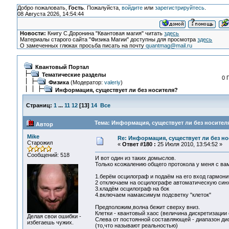
Добро пожаловать,
Гость
. Пожалуйста,
войдите
или
зарегистрируйтесь
.
08 Августа 2026, 14:54:44
Новости:
Книгу С.Доронина "Квантовая магия" читать
здесь
Материалы старого сайта "Физика Магии" доступны для просмотра
здесь
О замеченных глюках просьба писать на почту
quantmag@mail.ru
Квантовый Портал
Тематические разделы
0 
Физика
(Модератор:
valeriy
)
Информация, существует ли без носителя?
Страниц:
1
...
11
12
[
13
]
14
Все
Тема: Информация, существует ли без носителя
Автор
Mike
Re: Информация, существует ли без н
Старожил
«
Ответ #180 :
25 Июля 2010, 13:54:52 »
Сообщений: 518
И вот один из таких домыслов.
Только ксожалению общего протокола у меня с вам
1.берём осцилограф и подаём на его вход гармони
2 отключаем на осцилографе автоматическую син
3.кладём осцилограф на бок
4.включаем намаксимум подсветку "клеток"
Предположим,волна бежит сверху вниз.
Клетки - квантовый хаос (величина дискретизации о
Делая свои ошибки -
Слева от постоянной составляющей - диапазон дис
избегаешь чужих.
(то,что называют реальностью)