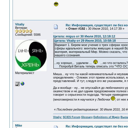
Vitaliy
Re: Информация, существует ли без н
Ветеран
«
Ответ #192 :
30 Июля 2010, 14:17:39 »
Сообщений: 5586
Цитата: migus от 30 Июля 2010, 12:18:12
Цитата: Vitaliy от 29 Июля 2010, 10:58:18
Вариант 1. Берем мое учение о трех сферах ноос
сферы идеального: менталы живущих в нашей Все
материя, материальный Мир. Можно сказать, что м
нашего сознания.
...ну хорошо... удалили ...
...но что осталос
Попробуй Виталь теперь описать это "ЧТО ОСТА
Материалист
Миша... ну что ты какой невнимательный и неуваж
определениях - Олежек этот прием использовал, ко
представлений. И тут, следуя его же указаниям, я
Да и вообще - ну... не опускайся до любочкиного 
окаянством и не дал одним предложением полное 
говорит о серьезности подхода. Четыре приведен
(многомерности я научился у Любочки
; от нее
«
Последнее редактирование: 30 Июля 2010, 16:44:
Vitaliy:
SCIES Forum
Glossary
Definitions of Magic
Высш
Mike
Re: Информация, существует ли без н