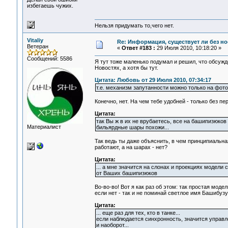
избегаешь чужих.
Нельзя придумать то,чего нет.
Vitaliy
Re: Информация, существует ли без н
Ветеран
«
Ответ #183 :
29 Июля 2010, 10:18:20 »
Сообщений: 5586
Я тут тоже маленько подумал и решил, что обсуж
Новостях, а хотя бы тут.
Цитата: Любовь от 29 Июля 2010, 07:34:17
т.е. механизм запутанности можно только на фот
Конечно, нет. На чем тебе удобней - только без пе
Цитата:
так Вы ж в их не врубаетесь, все на башипизюков
Материалист
бильярдные шары похожи...
Так ведь ты даже объяснить, в чем принципиальна
работают, а на шарах - нет?
Цитата:
... а мне значится на слонах и проекциях модели
от Ваших башипизюков
Во-во-во! Вот я как раз об этом: так простая мод
если нет - так и не поминай светлое имя Башибузук
Цитата:
... еще раз для тех, кто в танке...
если наблюдается синхронность, значится управлени
и наоборот...