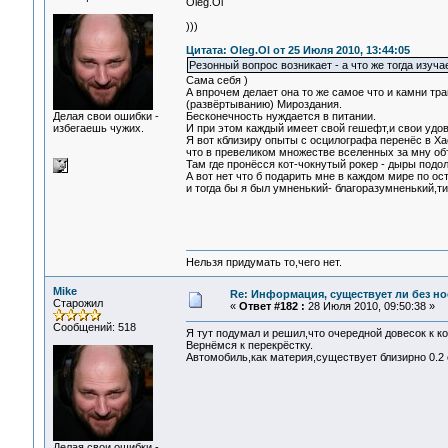
Oleg.Ol
)))
Цитата: Oleg.Ol от 25 Июля 2010, 13:44:05
Резонный вопрос возникает - а что же тогда изуч
Сама себя )
А впрочем делает она то же самое что и камни тр
(развёртыванию) Мироздания.
Делая свои ошибки -
Бесконечность нуждается в питании.
избегаешь чужих.
И при этом каждый имеет свой гешефт,и свои удо
Я вот кблизиру опыты с осцилографа перенёс в Ха
что в превеликом множестве вселенных за мну об
Там где пронёсся кот-чокнутый рокер - дыры подол
А вот нет что б подарить мне в каждом мире по о
и тогда бы я был умненький- благоразумненький,т
Нельзя придумать то,чего нет.
Mike
Re: Информация, существует ли без н
Старожил
«
Ответ #182 :
28 Июля 2010, 09:50:38 »
Сообщений: 518
Я тут подумал и решил,что очередной довесок к к
Вернёмся к перекрёстку.
Автомобиль,как материя,существует близирно 0.2 с
Делая свои ошибки -