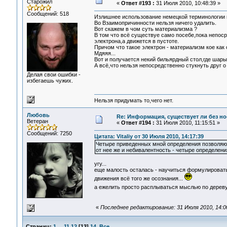
Старожил
«
Ответ #193 :
31 Июля 2010, 10:48:39 »
Сообщений: 518
Излишнее использование немецкой терминологии в
Во Взаимопричинности нельзя ничего удалить.
Вот скажем в чом суть материализма ?
В том что всё существуе само посебе,пока непоср
электрона,а движется в пустоте.
Причом что такое электрон - материализм кое как 
Мдяяя...
Вот и получается некий бильярдный стол,где шары 
А всё,что нельзя непосредственно стукнуть друг о
Делая свои ошибки -
избегаешь чужих.
Нельзя придумать то,чего нет.
Любовь
Re: Информация, существует ли без н
Ветеран
«
Ответ #194 :
31 Июля 2010, 11:15:51 »
Сообщений: 7250
Цитата: Vitaliy от 30 Июля 2010, 14:17:39
Четыре приведенных мной определения позволяют
от нее же и небивалентность - четыре определения,
угу...
еще малость осталась - научиться формулировать
движения всё того же осознания...
а ежелить просто расплываться мыслью по дереву,
«
Последнее редактирование: 31 Июля 2010, 14:0
Страниц:
1
...
11
12
[
13
]
14
Все