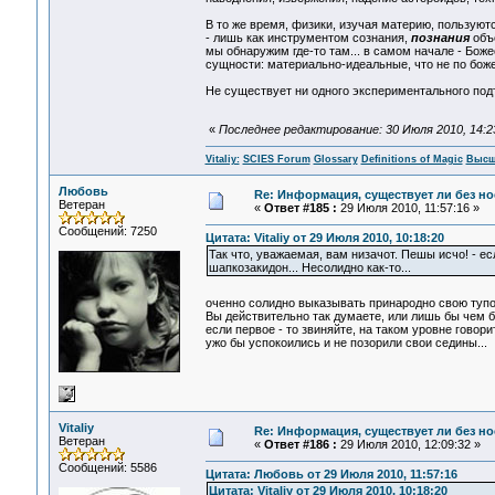
В то же время, физики, изучая материю, пользую
- лишь как инструментом сознания,
познания
объе
мы обнаружим где-то там... в самом начале - Бож
сущности: материально-идеальные, что не по божес
Не существует ни одного экспериментального под
«
Последнее редактирование: 30 Июля 2010, 14:23:
Vitaliy:
SCIES Forum
Glossary
Definitions of Magic
Высш
Любовь
Re: Информация, существует ли без н
Ветеран
«
Ответ #185 :
29 Июля 2010, 11:57:16 »
Сообщений: 7250
Цитата: Vitaliy от 29 Июля 2010, 10:18:20
Так что, уважаемая, вам низачот. Пешы исчо! - е
шапкозакидон... Несолидно как-то...
оченно солидно выказывать принародно свою туп
Вы действительно так думаете, или лишь бы чем 
если первое - то звиняйте, на таком уровне говори
ужо бы успокоились и не позорили свои седины...
Vitaliy
Re: Информация, существует ли без н
Ветеран
«
Ответ #186 :
29 Июля 2010, 12:09:32 »
Сообщений: 5586
Цитата: Любовь от 29 Июля 2010, 11:57:16
Цитата: Vitaliy от 29 Июля 2010, 10:18:20