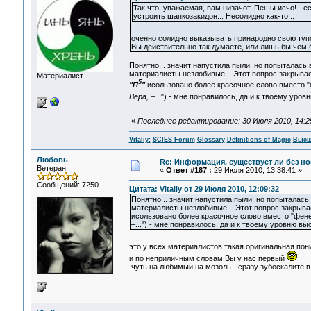
Так что, уважаемая, вам низачот. Пешы исчо! - е
устроить шапкозакидон... Несолидно как-то...
оченно солидно выказывать принародно свою ту
Вы действительно так думаете, или лишь бы чем 
Понятно... значит напустила пыли, но попыталась 
материалисты незлобивые... Этот вопрос закрывае
Материалист
5
"П
"
исользовано более красочное слово вместо 
Вера, –...
") - мне понравилось, да и к твоему уро
«
Последнее редактирование: 30 Июля 2010, 14:25:
Vitaliy:
SCIES Forum
Glossary
Definitions of Magic
Высш
Любовь
Re: Информация, существует ли без н
Ветеран
«
Ответ #187 :
29 Июля 2010, 13:38:41 »
Сообщений: 7250
Цитата: Vitaliy от 29 Июля 2010, 12:09:32
Понятно... значит напустила пыли, но попыталась
материалисты незлобивые... Этот вопрос закрыва
исользовано более красочное слово вместо "фенеч
–...") - мне понравилось, да и к твоему уровню вы
это у всех материалистов такая оригинальная пон
и по неприличным словам Вы у нас первый
чуть на любимый на мозоль - сразу зубоскалите в