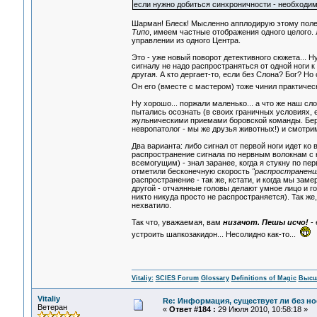
если нужно добиться синхроничности - необходимо 
Шарман! Блеск! Мысленно апплодирую этому полем
Типо
, имеем частные отображения одного целого. Л
управлении из одного Центра.
Это - уже новый поворот детективного сюжета... Н
сигналу не надо распространяться от одной ноги 
другая. А кто дергает-то, если без Слона? Бог? Но
Он его (вместе с мастером) тоже чинил практичес
Ну хорошо... поржали маленько... а что же наш сл
пытались осознать (в своих граничных условиях, 
жульническими приемами боровской команды. Берем
невропатолог - мы же друзья животных!) и смотрим
Два варианта: либо сигнал от первой ноги идет ко 
распространение сигнала по нервным волокнам с 
всемогущим) - знал заранее, когда я стукну по пе
отметили бесконечную скорость
"распространени
распространение - так же, кстати, и когда мы за
другой - отчаянные головы делают умное лицо и го
никто никуда просто не распространяется). Так же
нехватило.
Так что, уважаемая, вам
низачот. Пешы исчо!
- 
устроить шапкозакидон... Несолидно как-то...
Vitaliy:
SCIES Forum
Glossary
Definitions of Magic
Высш
Vitaliy
Re: Информация, существует ли без н
Ветеран
«
Ответ #184 :
29 Июля 2010, 10:58:18 »