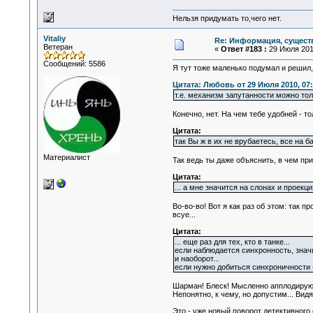
Нельзя придумать то,чего нет.
Vitaliy
Re: Информация, существ
Ветеран
«
Ответ #183 :
29 Июля 2010
Сообщений: 5586
Я тут тоже маленько подумал и решил,
Цитата: Любовь от 29 Июля 2010, 07:
т.е. механизм запутанности можно то
Конечно, нет. На чем тебе удобней - т
Цитата:
так Вы ж в их не врубаетесь, все на 
Материалист
Так ведь ты даже объяснить, в чем пр
Цитата:
... а мне значится на слонах и прое
Во-во-во! Вот я как раз об этом: так 
всуе...
Цитата:
... еще раз для тех, кто в танке...
если наблюдается синхронность, значит
и наоборот...
если нужно добиться синхроничности -
Шарман! Блеск! Мысленно апплодирую 
Непонятно, к чему, но допустим... Видя
Это - уже новый поворот детективного 