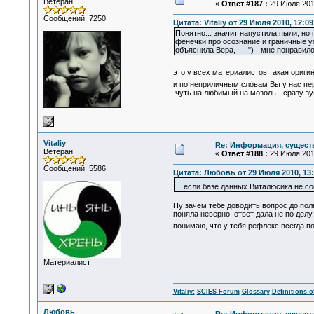
Ветеран
«
Ответ #187 :
29 Июля 2010
Сообщений: 7250
Цитата: Vitaliy от 29 Июля 2010, 12:09
Понятно... значит напустила пыли, но
фенечки про осознание и граничные ус
объяснила Вера, –...") - мне понравил
это у всех материалистов такая ориги
и по неприличным словам Вы у нас п
чуть на любимый на мозоль - сразу зу
Vitaliy
Re: Информация, существ
Ветеран
«
Ответ #188 :
29 Июля 2010
Сообщений: 5586
Цитата: Любовь от 29 Июля 2010, 13:
... если базе данных Виталюсика не с
Ну зачем тебе доводить вопрос до пол
поняла неверно, ответ дала не по делу.
понимаю, что у тебя рефлекс всегда п
Материалист
Vitaliy:
SCIES Forum
Glossary
Definitions o
Любовь