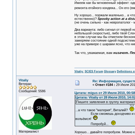
Имеем
как бы
мгновенный эффект: одн
ремонта егойного кондюка... Он его (в
Ну хорошо... поржали маленько... а чт
естественно)?
Spooky action at a dist
(не очень сильно - как невропатолог -
Два варианта: либо сигнал от первой но
небольшой скоростью), либо твой Слон
в этом случае мы бы отметили бескон
замеряем состояние одной подсистемы
уже на примере с шарами ясно, что ник
Так что, уважаемая, вам
низачот. Пе
Vitaliy:
SCIES Forum
Glossary
Definitions o
Vitaliy
Re: Информация, существ
Ветеран
«
Ответ #184 :
29 Июля 2010
Сообщений: 5586
Цитата: migus от 29 Июля 2010, 00:58
Цитата: Vitaliy от 28 Июля 2010, 14:0
Пишите заявления в группу материал
...а что такое "материя", Виталий?
Если сможешь доходчиво и внятно
вольёмся!
Попробуй...
Материалист
Хорошо... давайте попробуем. Можно к