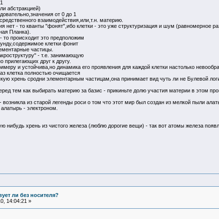
 1
ли абстракцией)
довательно,значения от 0 до 1
редственного взаимодействия,или,т.н. материю.
 нет - то кванты "фонят",ибо клетки - это уже структуризация и шум (равномерное 
ная Планка).
 - то происходит это предположим
екунду,содержимое клетки фонит
ементарные частицы.
кроструктуру" - т.е. занимающую
 прилегающих друг к другу.
имеру и устойчива,но динамика его проявления для каждой клетки настолько невообра
аз клетка полностью очищается
сякую хрень сродни элементарным частицам,она принимает вид чуть ли не Булевой логи
еред тем как выбирать материю за базис - прикиньте долю участия материи в этом про
- возникла из старой легенды роси о том что этот мир был создан из мелкой пыли алат
 алатырь - электроном.
ю нибудь хрень из чистого железа (люблю дорогие вещи) - так вот атомы железа появл
ует ли без носителя?
, 14:04:21 »