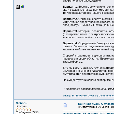
апофатическое рассуждение.
Вариант 1.
Берем мое учение о трех с
ИС и созданные на данный момент куль
то, что находится вне нашего сознания
Вариант 2.
Опять же, следуя Олежке, 
интуитивное представление каждого, л
пиво, воздух... Миша и Олежа (за выче
Вариант 3.
Материя - это понятие, об
(электромагнитное, электростатическо
А что же там колеблется с частото
Вариант 4.
Определение базируется на 
физики. В своих исследованиях они и
касательно более мелких кирпичей ми
С другой стороны, есть дисциплины, и
процессы в своих областях. Временами
дискомфорта...
В то же время, физики, изучая матери
изучения. По мнению идеалистов, прон
вытягиваются винегретные сущности: м
Не существует ни одного эксперимент
«
Последнее редактирование: 30 Июля 2
Vitaliy:
SCIES Forum
Glossary
Definitions o
Любовь
Re: Информация, существ
Ветеран
«
Ответ #185 :
29 Июля 2010
Сообщений: 7250
Цитата: Vitaliy от 29 Июля 2010, 10:18