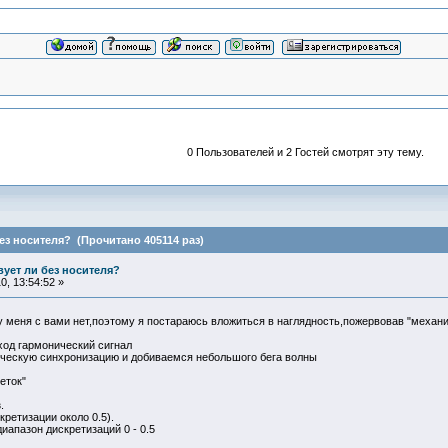
0 Пользователей и 2 Гостей смотрят эту тему.
ез носителя? (Прочитано 405114 раз)
ует ли без носителя?
, 13:54:52 »
 меня с вами нет,поэтому я постараюсь вложиться в наглядность,пожервовав "механи
ход гармонический сигнал
ческую синхронизацию и добиваемся небольшого бега волны
еток"
.
кретизации около 0.5).
иапазон дискретизаций 0 - 0.5