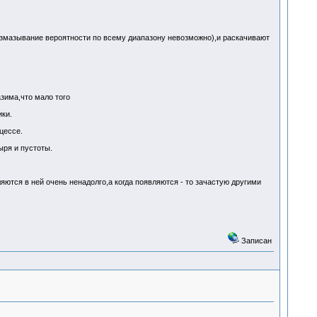
размазывание вероятности по всему диапазону невозможно),и раскачивают
зима,что мало того
ки.
цессе.
ыря и пустоты.
яются в ней очень ненадолго,а когда появляются - то зачастую другими
Записан