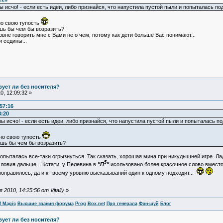
ы исчо! - если есть идеи, либо признайся, что напустила пустой пыли и попыталась под
но свою тупость
шь бы чем бы возразить?
ровне говорить мне с Вами не о чем, потому как дети больше Вас понимают...
 седины...
ует ли без носителя?
, 12:09:32 »
57:16
8:20
ы исчо! - если есть идеи, либо признайся, что напустила пустой пыли и попыталась по
но свою тупость
ишь бы чем бы возразить?
 попыталась все-таки огрызнуться. Так сказать, хорошая мина при никудышней игре. Л
5
ловия дальше... Кстати, у Пелевина в
"П
"
исользовано более красочное слово вместо
 понравилось, да и к твоему уровню высказываний один к одному подходит...
010, 14:25:56 от Vitaliy
»
f Magic
Высшие звания форума
Prog
Box.net
Про генерала
Фэн-шуй
Блог
ует ли без носителя?