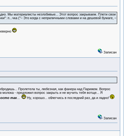
Ладно. Мы материалисты незлобивые... Этот вопрос закрываем. Плети свои
и": п...чка ("– Это когда с неприличными словами и на дешевой бумаге, –
 неверно
Записан
лобродишь... Пролетела ты, любезная, как фанера над Парижем. Вопрос
а
молока - предложил вопрос закрыть и не мучить тебя вотще... Я
росто так
...
Ну, хорошо... облегчись в последний раз, да и ладно!
Записан