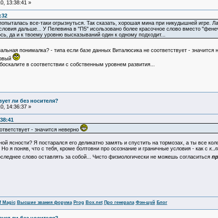
, 13:38:41 »
:32
 попыталась все-таки огрызнуться. Так сказать, хорошая мина при никудышней игре. 
ловия дальше... У Пелевина в "П5" исользовано более красочное слово вместо "фенечк
ось, да и к твоему уровню высказываний один к одному подходит...
нальная понималка? - типа если базе данных Виталюсика не соответствует - значится
ервый
боскалите в соответствии с собственным уровнем развития...
ует ли без носителя?
, 14:36:37 »
38:41
оответствует - значится неверно
ной ясности? Я постарался его деликатно замять и спустить на тормозах, а ты все ко
 Но я поняв, что с тебя, кроме болтовни про осознание и граничные условия - как с
к..л
оследнее слово оставлять за собой... Чисто физиологически не можешь согласиться
п
f Magic
Высшие звания форума
Prog
Box.net
Про генерала
Фэн-шуй
Блог