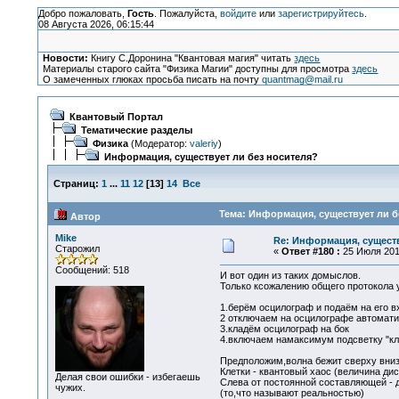
Добро пожаловать,
Гость
. Пожалуйста,
войдите
или
зарегистрируйтесь
.
08 Августа 2026, 06:15:44
Новости:
Книгу С.Доронина "Квантовая магия" читать
здесь
Материалы старого сайта "Физика Магии" доступны для просмотра
здесь
О замеченных глюках просьба писать на почту
quantmag@mail.ru
Квантовый Портал
Тематические разделы
Физика
(Модератор:
valeriy
)
Информация, существует ли без носителя?
Страниц:
1
...
11
12
[
13
]
14
Все
Тема: Информация, существует ли б
Автор
Mike
Re: Информация, существ
Старожил
«
Ответ #180 :
25 Июля 2010
Сообщений: 518
И вот один из таких домыслов.
Только ксожалению общего протокола у
1.берём осцилограф и подаём на его в
2 отключаем на осцилографе автомати
3.кладём осцилограф на бок
4.включаем намаксимум подсветку "кл
Предположим,волна бежит сверху вниз
Клетки - квантовый хаос (величина дис
Делая свои ошибки - избегаешь
Слева от постоянной составляющей - д
чужих.
(то,что называют реальностью)