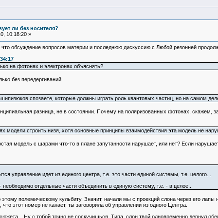
ует ли без носителя?
, 10:18:20 »
 что обсуждение вопросов материи и последнюю дискуссию с Любой резонней продолжит
34:17
лько на фотонах и электронах объяснять?
олько без передергиваний.
башипизюков спозаете, которые должны играть роль квантовых частиц, но на самом де
инципиальная разница, не в состоянии. Почему на поляризованных фотонах, скажем, за
кциях модели строить низя, хотя основные принципы взаимодействия эта модель не на
простая модель с шарами что-то в плане запутанности нарушает, или нет? Если нарушае
ся управление идет из единого центра, т.е. это части единой системы, т.е. целого...
 необходимо отдельные части объединить в единую систему, т.е. - в целое...
этому полемическому кульбиту. Значит, начали мы с проекций слона через его лапы 
, что этот номер не канает, ты заговорила об управлении из одного Центра.
сюжета... Ну с тобой точно не соскучишься. Типа, слон твой одновременно дернул обеи