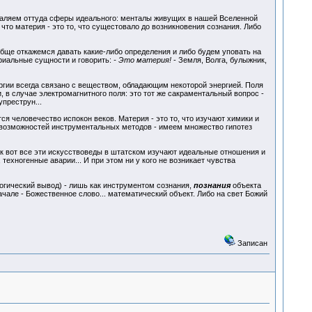
даляем оттуда сферы идеального: менталы живущих в нашей Вселенной
что материя - это то, что сущестовало до возникновения сознания. Либо
ще откажемся давать какие-либо определения и либо будем уповать на
ериальные сущности и говорить:
- Это материя!
- Земля, Волга, булыжник,
ргии всегда связано с веществом, обладающим некоторой энергией. Поля
, в случае электромагнитного поля: это тот же сакраментальный вопрос -
преструн...
я человечество испокон веков. Материя - это то, что изучают химики и
а возможностей инструментальных методов - имеем множество гипотез
Так вот все эти искусствоведы в штатском изучают идеальные отношения и
ехногенные аварии... И при этом ни у кого не возникает чувства
огический вывод) - лишь как инструментом сознания,
познания
объекта
чале - Божественное слово... математический объект. Либо на свет Божий
Записан