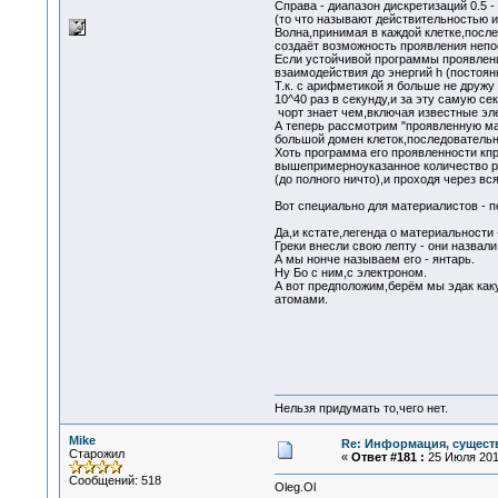
Справа - диапазон дискретизаций 0.5 -
(то что называют действительностью и
Волна,принимая в каждой клетке,после
создаёт возможность проявления непос
Если устойчивой программы проявления
взаимодействия до энергий h (постоян
Т.к. с арифметикой я больше не дружу
10^40 раз в секунду,и за эту самую с
чорт знает чем,включая известные эл
А теперь рассмотрим "проявленную ма
большой домен клеток,последовательно
Хоть программа его проявленности кпр
вышепримерноуказанное количество р
(до полного ничто),и проходя через в
Вот специально для материалистов - п
Да,и кстате,легенда о материальности 
Греки внесли свою лепту - они назвали
А мы нонче называем его - янтарь.
Ну Бо с ним,с электроном.
А вот предположим,берём мы эдак каку
атомами.
Нельзя придумать то,чего нет.
Mike
Re: Информация, существ
Старожил
«
Ответ #181 :
25 Июля 2010
Сообщений: 518
Oleg.Ol