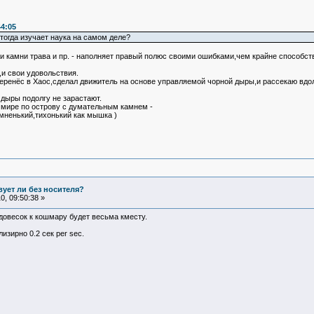
44:05
 тогда изучает наука на самом деле?
 и камни трава и пр. - наполняет правый полюс своими ошибками,чем крайне способс
и свои удовольствия.
перенёс в Хаос,сделал движитель на основе управляемой чорной дыры,и рассекаю вдо
 дыры подолгу не зарастают.
м мире по острову с думательным камнем -
умненький,тихонький как мышка )
ует ли без носителя?
, 09:50:38 »
довесок к кошмару будет весьма кместу.
зирно 0.2 сек per sec.