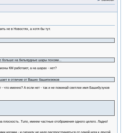
ь не в Новостях, а хотя бы тут.
ле больше на бильярдные шары похожи...
коны КМ работают, а на шарах - нет?
рушает в отличие от Ваших башипизюков
т - что именно? А если нет - так и не поминай светлое имя Башибузуков
на плоскость.
Типо
, имеем частные отображения одного целого. Ладно!
ми ногами - и сигналу не надо распространяться от одной ноги к другой.