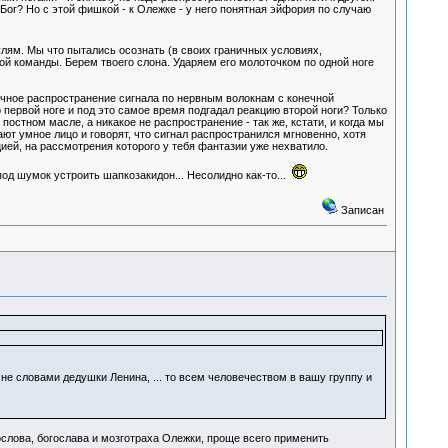
? Бог? Но с этой фишкой - к Олежке - у него понятная эйфория по случаю
нулям. Мы что пытались осознать (в своих граничных условиях,
й команды. Берем твоего слона. Ударяем его молоточком по одной ноге
чное распространение сигнала по нервным волокнам с конечной
 первой ноге и под это самое время подгадал реакцию второй ноги? Только
 постном масле, а никакое не распространение - так же, кстати, и когда мы
ют умное лицо и говорят, что сигнал распространился мгновенно, хотя
цией, на рассмотрения которого у тебя фантазии уже нехватило.
под шумок устроить шапкозакидон... Несолидно как-то...
Записан
 не словами дедушки Ленина, ... то всем человечеством в вашу группу и
ослова, богослава и мозготраха Олежки, проще всего применить