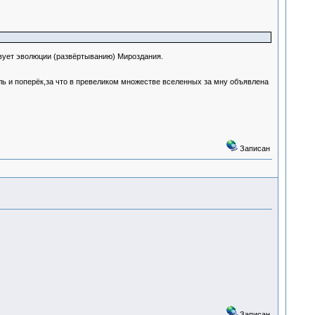
твует эволюции (развёртыванию) Мироздания.
ль и поперёк,за что в превеликом множестве вселенных за мну объявлена
Записан
Записан