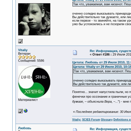
Так что, уважаемая, вам низачот. Пеш
оченно солидно выказывать принарод
Вы действительно так думаете, или ли
если первое - то звиняйте, на таком у
ужо бы успокоились и не позорили свои
Vitaliy
Re: Информация, существ
Ветеран
«
Ответ #186 :
29 Июля 2010
Сообщений: 5586
Цитата: Любовь от 29 Июля 2010, 11:
Цитата: Vitaliy от 29 Июля 2010, 10:1
Так что, уважаемая, вам низачот. Пеш
оченно солидно выказывать принарод
Вы действительно так думаете, или л
Понятно... значит напустила пыли, но
фенечки про осознание и граничные ус
Материалист
бумаге, – объяснила Вера, –...
") - мне
«
Последнее редактирование: 30 Июля 2
Vitaliy:
SCIES Forum
Glossary
Definitions o
Любовь
Re: Информация, существ