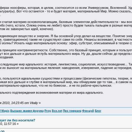
ферах ноосферы, которая, в целом, соотносится со всем Универсумом, Вселенной. У
турал(ы). Вот что останется - то и будет материя, материальный Мир. Можно сказать, 
.
и считая материю основополагающим, базовым элементом действительности - мы вооб
ибо (чего, кстати, Олежа очень не любит) просто будем тыкать пальцем в разные мат
том их завихристых идей, конечно).
ъединяющее вещество и энергию. Я бы основной упор делал на веществе. Понятие эне
е, гравитационное) также не существуют сами по себе. Нюансы возникают, в частности
й волны?
Искать надо материальную основу: эфир, субстрат, описываемый в теории су
принципе контрвинегретности. Собственно, это базовый принцип, которым и пользуетс
дут все дальше и дальше вглубь материального мира. Ну да, дошли сейчас до предел
роздания.
сследующие мир идеального: история, лингвистика, социология, искусствоведение... 
 их выносит на материальные явления: наводнения, извержения, падение астероидов, т
ю, пользуются идеальными сущностями и процессами (физические гипотезы, теории, л
икая все дальше и глубже в материальный мир, мы обнаружим где-то там... в самом на
атериально-идеальные, что не по божески... и не по рабоче-крестьянски.
ального подтверждения возникновения материи из мира идеального.
010, 14:23:45 от Vitaliy
»
f Magic
Высшие звания форума
Prog
Box.net
Про генерала
Фэн-шуй
Блог
ует ли без носителя?
, 11:57:16 »
:20