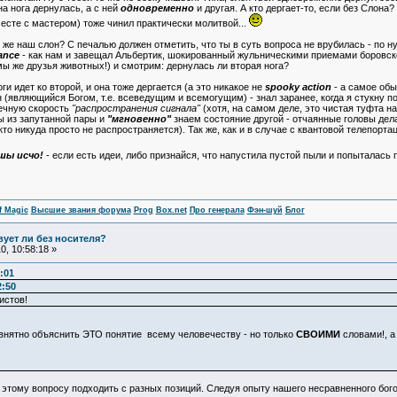
а нога дернулась, а с ней
одновременно
и другая. А кто дергает-то, если без Слона
месте с мастером) тоже чинил практически молитвой...
о же наш слон? С печалью должен отметить, что ты в суть вопроса не врубилась - по 
ance
- как нам и завещал Альбертик, шокированный жульническими приемами боровско
 мы же друзья животных!) и смотрим: дернулась ли вторая нога?
ги идет ко второй, и она тоже дергается (а это никакое не
spooky action
- а самое обы
 (являющийся Богом, т.е. всеведущим и всемогущим) - знал заранее, когда я стукну по
ечную скорость
"распространения сигнала"
(хотя, на самом деле, это чистая туфта на
 из запутанной пары и
"мгновенно"
знаем состояние другой - отчаянные головы дела
то никуда просто не распространяется). Так же, как и в случае с квантовой телепорта
шы исчо!
- если есть идеи, либо признайся, что напустила пустой пыли и попыталась 
f Magic
Высшие звания форума
Prog
Box.net
Про генерала
Фэн-шуй
Блог
ует ли без носителя?
, 10:58:18 »
:01
2:50
истов!
 объяснить ЭТО понятие всему человечеству - но только
СВОИМИ
словами!, а
 этому вопросу подходить с разных позиций. Следуя опыту нашего несравненного бог