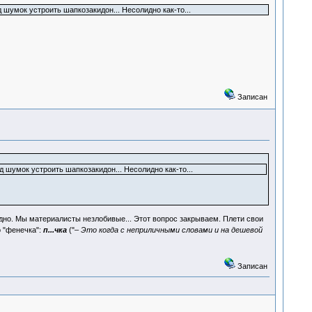
 шумок устроить шапкозакидон... Несолидно как-то...
Записан
д шумок устроить шапкозакидон... Несолидно как-то...
адно. Мы материалисты незлобивые... Этот вопрос закрываем. Плети свои
 "фенечка":
п...чка
("
– Это когда с неприличными словами и на дешевой
Записан