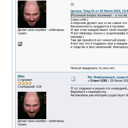
)))
Цитата: Oleg.Ol от 25 Июля 2010, 13:
Резонный вопрос возникает - а что же
Сама себя )
А впрочем делает она то же самое что
Бесконечность нуждается в питании.
Делая свои ошибки - избегаешь
И при этом каждый имеет свой гешефт,
чужих.
Я вот кблизиру опыты с осцилографа 
награда )
Там где пронёсся кот-чокнутый рокер -
А вот нет что б подарить мне в каждо
и тогда бы я был умненький- благораз
Нельзя придумать то,чего нет.
Mike
Re: Информация, существ
Старожил
«
Ответ #182 :
28 Июля 2010
Сообщений: 518
Я тут подумал и решил,что очередной 
Вернёмся к перекрёстку.
Автомобиль,как материя,существует бли
Делая свои ошибки - избегаешь
чужих.