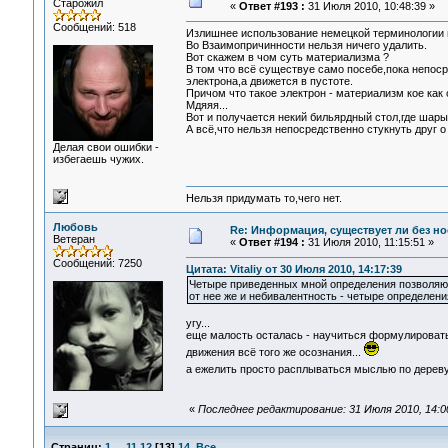
Старожил
«
Ответ #193 :
31 Июля 2010, 10:48:39 »
Сообщений: 518
Излишнее использование немецкой терминологии в
Во Взаимопричинности нельзя ничего удалить.
Вот скажем в чом суть материализма ?
В том что всё существуе само посебе,пока непоср
электрона,а движется в пустоте.
Причом что такое электрон - материализм кое как 
Мдяяя...
Вот и получается некий бильярдный стол,где шары 
А всё,что нельзя непосредственно стукнуть друг о
Делая свои ошибки -
избегаешь чужих.
Нельзя придумать то,чего нет.
Любовь
Re: Информация, существует ли без н
Ветеран
«
Ответ #194 :
31 Июля 2010, 11:15:51 »
Сообщений: 7250
Цитата: Vitaliy от 30 Июля 2010, 14:17:39
Четыре приведенных мной определения позволяют
от нее же и небивалентность - четыре определения,
угу...
еще малость осталась - научиться формулировать
движения всё того же осознания...
а ежелить просто расплываться мыслью по дереву,
«
Последнее редактирование: 31 Июля 2010, 14:0
Страниц:
1
...
11
12
[
13
]
14
Все