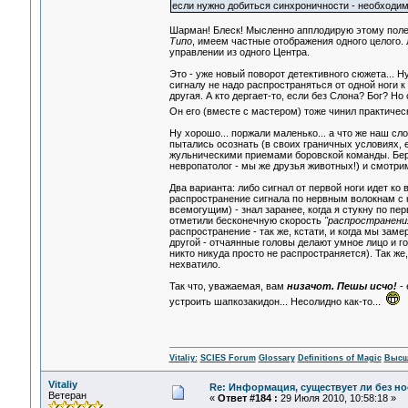
если нужно добиться синхроничности - необходимо 
Шарман! Блеск! Мысленно апплодирую этому полем
Типо
, имеем частные отображения одного целого. Л
управлении из одного Центра.
Это - уже новый поворот детективного сюжета... Н
сигналу не надо распространяться от одной ноги 
другая. А кто дергает-то, если без Слона? Бог? Но
Он его (вместе с мастером) тоже чинил практичес
Ну хорошо... поржали маленько... а что же наш сл
пытались осознать (в своих граничных условиях, 
жульническими приемами боровской команды. Берем
невропатолог - мы же друзья животных!) и смотрим
Два варианта: либо сигнал от первой ноги идет ко 
распространение сигнала по нервным волокнам с 
всемогущим) - знал заранее, когда я стукну по пе
отметили бесконечную скорость
"распространени
распространение - так же, кстати, и когда мы за
другой - отчаянные головы делают умное лицо и го
никто никуда просто не распространяется). Так же
нехватило.
Так что, уважаемая, вам
низачот. Пешы исчо!
- 
устроить шапкозакидон... Несолидно как-то...
Vitaliy:
SCIES Forum
Glossary
Definitions of Magic
Высш
Vitaliy
Re: Информация, существует ли без н
Ветеран
«
Ответ #184 :
29 Июля 2010, 10:58:18 »