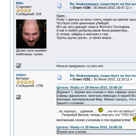
Mike
Re: Информация, существует ли без н
Старожил
«
Ответ #190 :
30 Июля 2010, 00:47:11 »
Сообщений: 518
Мдяя...
Рыбу с крючка не могу снять,червя на хрючок наса
Чуствую себя циничным убийцей.
Вот до чего доводят игры в Жолтого Господина.
А как я любил рыбалку,какая была романтика...
А теперь зайдёш в магазин а там...
Трупы,трупы,трупы...и запах морга...
Делая свои ошибки -
избегаешь чужих.
Нельзя придумать то,чего нет.
migus
Re: Информация, существует ли без н
Ветеран
«
Ответ #191 :
30 Июля 2010, 12:18:12 »
Сообщений: 1789
Цитата: Vitaliy от 29 Июля 2010, 10:58:18
Вариант 1. Берем мое учение о трех сферах ноос
сферы идеального: менталы живущих в нашей Всел
материя, материальный Мир. Можно сказать, что м
нашего сознания.
...ну хорошо... удалили ...
...но что осталос
Попробуй Виталь теперь описать это "ЧТО ОСТАЛ
миллионам своим ученикам и последователям!
Цитата: Vitaliy от 29 Июля 2010, 10:58:18
Берем мое учение...