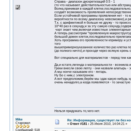
Справа - диапазон дискретизаций 0.5 - 1
(то что называют действительностью или абстракц
Волна,принимая в каждой клетке,последовательно,
создаёт возможность проявления непосредственно
Если устойчивой программы проявления нет - то к
вероятности по всему диапазону невозможно),и ра
Т.к. с арифметикой я больше не дружу - то проис
10^40 раз в секунду,и за эту самую секунду,соде
чорт знает чем,включая известные элементарные
А теперь рассмотрим "проявленную макроструктур
большой домен клеток,последовательно прилегающи
Хоть программа его проявленности кпримеру и уст
того
вышепримерноуказанное количество раз клетка п
(до полного ничто),и проходя через всякую хрень
Вот специально для материалистов - перед тем ка
Да,и кстате,легенда о материальности - возникла 
Греки внесли свою лепту - они назвали алатырь - 
А мы нонче называем его - янтарь.
Ну Бо с ним,с электроном.
А вот предположим,берём мы эдак какую нибудь хр
очень ненадолго,а когда появляются - то зачастую
Нельзя придумать то,чего нет.
Mike
Re: Информация, существует ли без н
Старожил
«
Ответ #181 :
25 Июля 2010, 14:04:21 »
Сообщений: 518