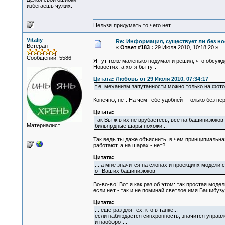
избегаешь чужих.
Нельзя придумать то,чего нет.
Vitaliy
Re: Информация, существует ли без н
Ветеран
«
Ответ #183 :
29 Июля 2010, 10:18:20 »
Сообщений: 5586
Я тут тоже маленько подумал и решил, что обсуж
Новостях, а хотя бы тут.
Цитата: Любовь от 29 Июля 2010, 07:34:17
т.е. механизм запутанности можно только на фот
Конечно, нет. На чем тебе удобней - только без пе
Цитата:
так Вы ж в их не врубаетесь, все на башипизюков
Материалист
бильярдные шары похожи...
Так ведь ты даже объяснить, в чем принципиальна
работают, а на шарах - нет?
Цитата:
... а мне значится на слонах и проекциях модели
от Ваших башипизюков
Во-во-во! Вот я как раз об этом: так простая мод
если нет - так и не поминай светлое имя Башибузук
Цитата:
... еще раз для тех, кто в танке...
если наблюдается синхронность, значится управлени
и наоборот...