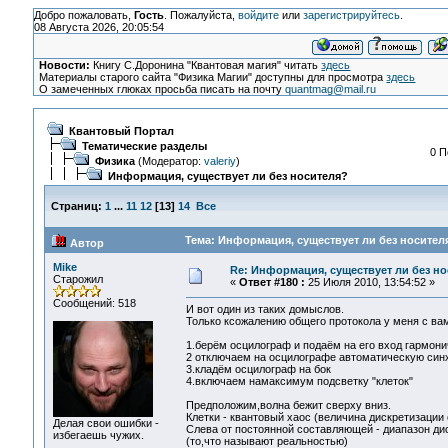
Добро пожаловать,
Гость
. Пожалуйста,
войдите
или
зарегистрируйтесь
.
08 Августа 2026, 20:05:54
Новости:
Книгу С.Доронина "Квантовая магия" читать
здесь
Материалы старого сайта "Физика Магии" доступны для просмотра
здесь
О замеченных глюках просьба писать на почту
quantmag@mail.ru
Квантовый Портал
Тематические разделы
0 П
Физика
(Модератор:
valeriy
)
Информация, существует ли без носителя?
Страниц:
1
...
11
12
[
13
]
14
Все
Тема: Информация, существует ли без носителя
Автор
Mike
Re: Информация, существует ли без н
Старожил
«
Ответ #180 :
25 Июля 2010, 13:54:52 »
Сообщений: 518
И вот один из таких домыслов.
Только ксожалению общего протокола у меня с вам
1.берём осцилограф и подаём на его вход гармони
2 отключаем на осцилографе автоматическую син
3.кладём осцилограф на бок
4.включаем намаксимум подсветку "клеток"
Предположим,волна бежит сверху вниз.
Клетки - квантовый хаос (величина дискретизации о
Делая свои ошибки -
Слева от постоянной составляющей - диапазон дис
избегаешь чужих.
(то,что называют реальностью)