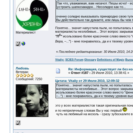
Так что, уважаемая, вам низачот. Пешы исчо! - е
устроить шапкозакидон... Несолидно как-то...
оченно солидно выказывать принародно свою ту
Вы действительно так думаете, или лишь бы чем 
Понятно... значит напустила пыли, но попыталась 
материалисты незлобивые... Этот вопрос закрывае
Материалист
5
"П
"
исользовано более красочное слово вместо 
Вера, –...
") - мне понравилось, да и к твоему уро
«
Последнее редактирование: 30 Июля 2010, 14:25:
Vitaliy:
SCIES Forum
Glossary
Definitions of Magic
Высш
Любовь
Re: Информация, существует ли без н
Ветеран
«
Ответ #187 :
29 Июля 2010, 13:38:41 »
Сообщений: 7250
Цитата: Vitaliy от 29 Июля 2010, 12:09:32
Понятно... значит напустила пыли, но попыталась
материалисты незлобивые... Этот вопрос закрыва
исользовано более красочное слово вместо "фенеч
–...") - мне понравилось, да и к твоему уровню вы
это у всех материалистов такая оригинальная пон
и по неприличным словам Вы у нас первый
чуть на любимый на мозоль - сразу зубоскалите в