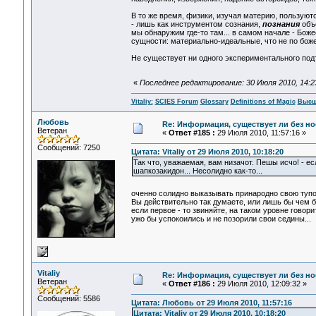
В то же время, физики, изучая материю, пользую
- лишь как инструментом сознания,
познания
объе
мы обнаружим где-то там... в самом начале - Бож
сущности: материально-идеальные, что не по божес
Не существует ни одного экспериментального под
«
Последнее редактирование: 30 Июля 2010, 14:23:
Vitaliy:
SCIES Forum
Glossary
Definitions of Magic
Высш
Любовь
Re: Информация, существует ли без н
Ветеран
«
Ответ #185 :
29 Июля 2010, 11:57:16 »
Сообщений: 7250
Цитата: Vitaliy от 29 Июля 2010, 10:18:20
Так что, уважаемая, вам низачот. Пешы исчо! - е
шапкозакидон... Несолидно как-то...
оченно солидно выказывать принародно свою туп
Вы действительно так думаете, или лишь бы чем 
если первое - то звиняйте, на таком уровне говори
ужо бы успокоились и не позорили свои седины...
Vitaliy
Re: Информация, существует ли без н
Ветеран
«
Ответ #186 :
29 Июля 2010, 12:09:32 »
Сообщений: 5586
Цитата: Любовь от 29 Июля 2010, 11:57:16
Цитата: Vitaliy от 29 Июля 2010, 10:18:20