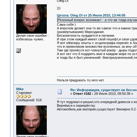
Oleg.Ol
)))
Цитата: Oleg.Ol от 25 Июля 2010, 13:44:05
Резонный вопрос возникает - а что же тогда изуч
Сама себя )
А впрочем делает она то же самое что и камни тр
(развёртыванию) Мироздания.
Делая свои ошибки -
Бесконечность нуждается в питании.
избегаешь чужих.
И при этом каждый имеет свой гешефт,и свои удо
Я вот кблизиру опыты с осцилографа перенёс в Ха
что в превеликом множестве вселенных за мну об
Там где пронёсся кот-чокнутый рокер - дыры подол
А вот нет что б подарить мне в каждом мире по о
и тогда бы я был умненький- благоразумненький,т
Нельзя придумать то,чего нет.
Mike
Re: Информация, существует ли без н
Старожил
«
Ответ #182 :
28 Июля 2010, 09:50:38 »
Сообщений: 518
Я тут подумал и решил,что очередной довесок к к
Вернёмся к перекрёстку.
Автомобиль,как материя,существует близирно 0.2 с
Делая свои ошибки -