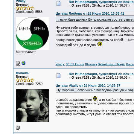
Vitaliy
Re: Информация, существует ли без н
Ветеран
«
Ответ #188 :
29 Июля 2010, 14:36:37 »
Сообщений: 5586
Цитата: Любовь от 29 Июля 2010, 13:38:41
... если базе данных Виталюсика не соответствуе
Ну зачем тебе доводить вопрос до полной ясности?
Пролетела ты, любезная, как фанера над Парижем. 
осознание и граничные условия - как с
к..ла
молока
всегда последнее слово оставлять за собой... Чи
последний раз, да и ладно!
Материалист
Vitaliy:
SCIES Forum
Glossary
Definitions of Magic
Высш
Любовь
Re: Информация, существует ли без н
Ветеран
«
Ответ #189 :
29 Июля 2010, 15:56:05 »
Сообщений: 7250
Цитата: Vitaliy от 29 Июля 2010, 14:36:37
Ну, хорошо... облегчись в последний раз, да и лад
спасибо за разрешение
, а то как бы я без него
понимаете, уважаемый, моделирование процессов 
здесь не проскочить...
как и молока с козла не получить - ни одного сл
понималку чистить, и тут уже не свезет так прост