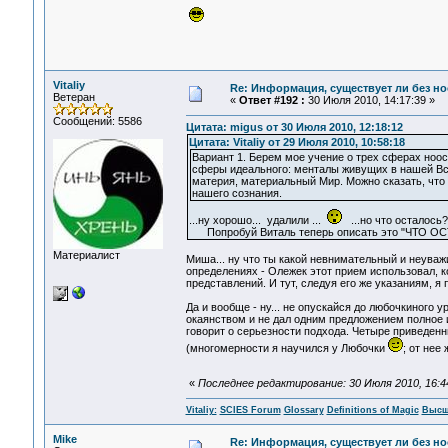
Vitaliy
Re: Информация, существует ли без н
Ветеран
«
Ответ #192 :
30 Июля 2010, 14:17:39 »
Сообщений: 5586
Цитата: migus от 30 Июля 2010, 12:18:12
Цитата: Vitaliy от 29 Июля 2010, 10:58:18
Вариант 1. Берем мое учение о трех сферах ноос
сферы идеального: менталы живущих в нашей Все
материя, материальный Мир. Можно сказать, что м
нашего сознания.
...ну хорошо... удалили ...
...но что осталос
Попробуй Виталь теперь описать это "ЧТО ОСТА
Материалист
Миша... ну что ты какой невнимательный и неуваж
определениях - Олежек этот прием использовал, ко
представлений. И тут, следуя его же указаниям, я
Да и вообще - ну... не опускайся до любочкиного 
окаянством и не дал одним предложением полное 
говорит о серьезности подхода. Четыре приведен
(многомерности я научился у Любочки
; от нее
«
Последнее редактирование: 30 Июля 2010, 16:44:
Vitaliy:
SCIES Forum
Glossary
Definitions of Magic
Высш
Mike
Re: Информация, существует ли без н