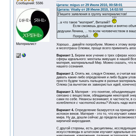
Сообщений: 5586
Цитата: migus от 29 Июля 2010, 00:58:01
Цитата: Vitaliy от 28 Июля 2010, 14:02:50
Пишите заявления в группу материалистов!
...а что такое "материя", Виталий?
Если сможешь доходчиво и внятно объяснит
дедушки Ленина, ... то всем человечеством в ва
Попробуй...
Материалист
Хорошо... давайте попробуем. Можно к этому вопр
и мозготраха Олежки, проще всего применить апо
Вариант 1.
Берем мое учение о трех сферах ноосф
сферы идеального: менталы живущих в нашей Вселе
материя, материальный Мир. Можно сказать, что ма
нашего сознания.
Вариант 2.
Опять же, следуя Олежке, и считая м
давать какие-либо определения и либо будем упова
просто будем тыкать пальцем в разные материаль
Олежа (за вычетом их завихристых идей, конечно)
Вариант 3.
Материя - это понятие, объединяющее 
связано с веществом, обладающим некоторой энер
сами по себе. Нюансы возникают, в частности, в 
колеблется с частотой волны?
Искать надо мате
Вариант 4.
Определение базируется на принципе к
испокон веков. Материя - это то, что изучают хим
мира. Ну да, дошли сейчас до предела возможнос
кирпичей мироздания.
С другой стороны, есть дисциплины, исследующие м
искусствоведы в штатском изучают идеальные отн
наводнения, извержения, падение астероидов, техн