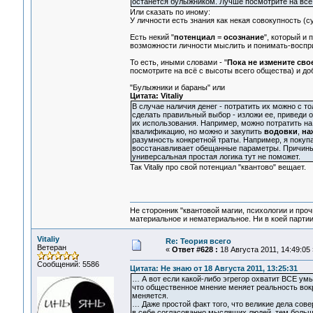
останется булыжником. Лучше посмотрите на всё .
Или сказать по иному:
У личности есть знания как некая совокупность (
Есть некий "
потенциал
=
осознание
", который и
возможности личности мыслить и понимать-восприн
То есть, иными словами - "
Пока не измените свое
посмотрите на всё с высоты всего общества) и до
"Булыжники и бараны" или
Цитата: Vitaliy
В случае наличия денег - потратить их можно с т
сделать правильный выбор - изложи ее, приведи 
их использования. Например, можно потратить на
квалификацию, но можно и закупить
водовки
,
на
разумность конкретной траты. Например, я покупа
восстанавливает обещанные параметры. Причины 
универсальная простая логика тут не поможет.
Так Vitaliy про свой потенциал "квантово" вещает.
Не сторонник "квантовой магии, психологии и проч
материальное и нематериальное. Ни в коей партии
Vitaliy
Re: Теория всего
Ветеран
«
Ответ #628 :
18 Августа 2011, 14:49:05 
Сообщений: 5586
Цитата: Не знаю от 18 Августа 2011, 13:25:31
… А вот если какой-либо эгрегор охватит ВСЕ умы 
что общественное мнение меняет реальность вокр
меняется.
… Даже простой факт того, что великие дела сов
в себе согласованно мыслящих людей, тем больш