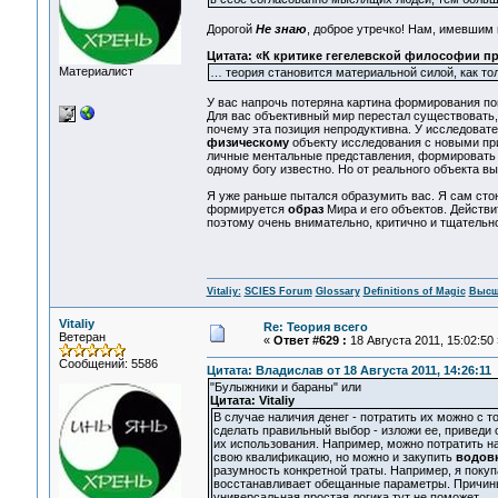
Дорогой
Не знаю
, доброе утречко! Нам, имевшим
Цитата: «К критике гегелевской философии пр
Материалист
… теория становится материальной силой, как то
У вас напрочь потеряна картина формирования пон
Для вас объективный мир перестал существовать,
почему эта позиция непродуктивна. У исследовате
физическому
объекту исследования с новыми пр
личные ментальные представления, формировать и
одному богу известно. Но от реального объекта вы
Я уже раньше пытался образумить вас. Я сам сто
формируется
образ
Мира и его объектов. Действи
поэтому очень внимательно, критично и тщательно
Vitaliy:
SCIES Forum
Glossary
Definitions of Magic
Высш
Vitaliy
Re: Теория всего
Ветеран
«
Ответ #629 :
18 Августа 2011, 15:02:50 
Сообщений: 5586
Цитата: Владислав от 18 Августа 2011, 14:26:11
"Булыжники и бараны" или
Цитата: Vitaliy
В случае наличия денег - потратить их можно с т
сделать правильный выбор - изложи ее, приведи 
их использования. Например, можно потратить н
свою квалификацию, но можно и закупить
водов
разумность конкретной траты. Например, я покуп
восстанавливает обещанные параметры. Причины 
универсальная простая логика тут не поможет.