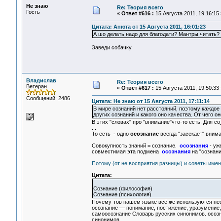
Не знаю
Re: Теория всего
Гость
«
Ответ #616 :
15 Августа 2011, 19:16:15 
Цитата: Анюта от 15 Августа 2011, 16:01:23
А шо делать надо для благодати? Мантры читать?
Заведи собачку.
Владислав
Re: Теория всего
Ветеран
«
Ответ #617 :
15 Августа 2011, 19:50:33 
Сообщений: 2486
Цитата: Не знаю от 15 Августа 2011, 17:11:14
В мире сознаний нет расстояний, поэтому каждое
других сознаний и какого оно качества. От чего о
В этих "словах" про "внимание"что-то есть. Для с
...
То есть - одно
осознание
всегда "засекает" вним
Совокупность знаний = сознание.
осознания
- уж
совместимая эта подмена
осознания
на "сознани
Потому (от не восприятия разницы) и советы имен
Цитата:
Сознание (философия)
Сознание (психология)
Почему-тов нашем языке всё же используются нес
осознание — понимание, постижение, уразумение,
самоосознание Словарь русских синонимов. осозн
синонимов