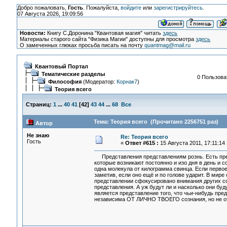
Добро пожаловать,
Гость
. Пожалуйста,
войдите
или
зарегистрируйтесь
.
07 Августа 2026, 19:09:56
Новости:
Книгу С.Доронина "Квантовая магия" читать
здесь
Материалы старого сайта "Физика Магии" доступны для просмотра
здесь
О замеченных глюках просьба писать на почту
quantmag@mail.ru
Квантовый Портал
Тематические разделы
0 Пользоват
Философия
(Модератор:
Корнак7
)
Теория всего
Страниц:
1
...
40
41
[
42
]
43
44
...
68
Все
Тема: Теория всего (Прочитано 2256751 раз)
Автор
Не знаю
Re: Теория всего
Гость
«
Ответ #615 :
15 Августа 2011, 17:11:14 
Представления представлениям рознь. Есть предс
которые возникают постоянно и изо дня в день и 
одна молекула от килограмма свинца. Если первое
заметив, если оно ещё и по голове ударит. В мире
представлении сфокусировано внимания других соз
представления. А уж будут ли и насколько они буд
является представление того, что чьи-нибудь пр
независима ОТ ЛИЧНО ТВОЕГО сознания, но не от