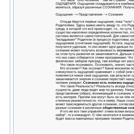
Что такое "тело человека". "Как ни странно", наш
ОЩУЩЕНИЯ. Ощущения складываются в комбинации
меняться, образуя различные СОЗНАНИЯ. Получ
Ощущения --> Представления --> Сознания
Откуда берутся первые ощущения, пока "тело" 
Родителями. Здесь важно иметь ввиду то, что Род
среда, в которой это всё происходит, т.е., по су
существа накоплено определённое количество, эт
система является самостоятельной. Для самостоя
"вкладывают" Родители (в процессе подготовки, р
ощущением (сочетание ощущений). Кстати, ощуще
получится удачным, то оно может идти дальше по 
сознание может получить возможность
осознанн
на этом путь развития не заканчивается. Дальше с
что оно само отбирается этими программами. Что 
физических заборов-преград, там вообще нет расс
Что такое осознавать. Осознавать, значит, наст
Кто осознает? Как осознает? Каков механизм осо
совокупность ощущений сравнивает с собой (или 
появляется новое своё ощущение, как результат 
заканчивается энергия и сознание перестаёт нахо
человек умирает.
Сознание есть новизна ощуще
Что такое Реальность? Реальность всегда относи
сущности, даже люди видят мир по-разному. Напри
представление (образ), возникающий в сознании.
есть материя. Причём они могут быть ни на чём н
степенью реалистичности, что и наяву. Наше соз
может присоединиться другое сознание, согласов
разные сознание в различные
общественные соз
И кто же все таки управляет этими всеми визуали
набор", то и командует. О чём начитался в книжка
будет масса навязанных программ твоими Родите