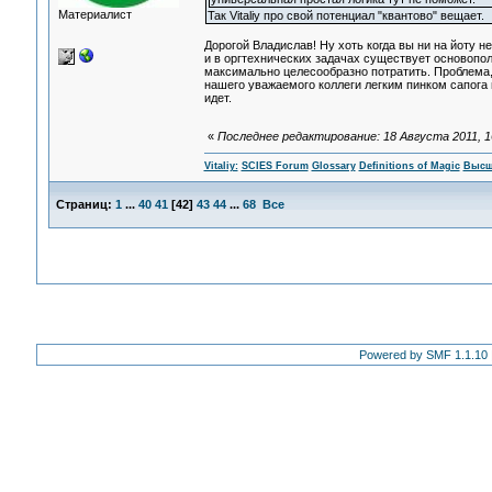
Материалист
Так Vitaliy про свой потенциал "квантово" вещает.
Дорогой Владислав! Ну хоть когда вы ни на йоту н
и в оргтехнических задачах существует основопол
максимально целесообразно потратить. Проблема
нашего уважаемого коллеги легким пинком сапога п
идет.
«
Последнее редактирование: 18 Августа 2011, 16:
Vitaliy:
SCIES Forum
Glossary
Definitions of Magic
Высш
Страниц:
1
...
40
41
[
42
]
43
44
...
68
Все
Powered by SMF 1.1.10