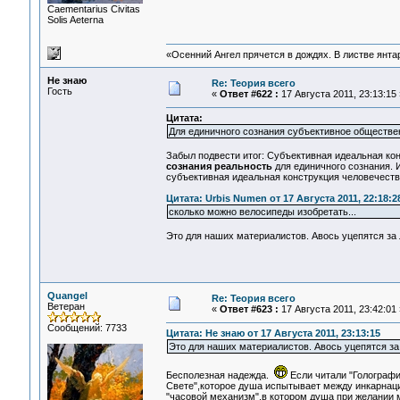
Сaementarius Civitas
Solis Aeterna
«Осенний Ангел прячется в дождях. В листве янтарн
Не знаю
Re: Теория всего
Гость
«
Ответ #622 :
17 Августа 2011, 23:13:15 
Цитата:
Для единичного сознания субъективное обществе
Забыл подвести итог: Субъективная идеальная ко
сознания реальность
для единичного сознания. 
субъективная идеальная конструкция человечеств
Цитата: Urbis Numen от 17 Августа 2011, 22:18:2
сколько можно велосипеды изобретать...
Это для наших материалистов. Авось уцепятся за 
Quangel
Re: Теория всего
Ветеран
«
Ответ #623 :
17 Августа 2011, 23:42:01 
Сообщений: 7733
Цитата: Не знаю от 17 Августа 2011, 23:13:15
Это для наших материалистов. Авось уцепятся за 
Бесполезная надежда.
Если читали "Голографи
Свете",которое душа испытывает между инкарнаци
"часовой механизм",в котором душа при желании 