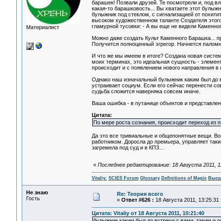
барашек! Позвали друзей. Те посмотрели и, под вл
какая-то барашковость... Вы хватаете этот булыж
булыжник под стеклом, с сигнализацией от похит
высоком художественном таланте Создателя этого
гламурной тусовки: - А вы еще не видели Каменно
Материалист
Можно даже создать Культ Каменного Барашка... 
Получится полноценный эгрегор. Начнется паломни
И что же мы имеем в итоге? Создана новая систе
моих терминах, это идеальная сущность - элемент
происходит и с появлением нового направления в 
Однако наш изначальный булыжник каким был до вс
устраивает социум. Если его сейчас перенести совс
судьба сложится наверняка совсем иначе.
Ваша ошибка - в путанице объектов и представлени
Цитата:
По мере роста сознания, происходит переход из 
Да это все тривиальные и общепонятные вещи. В
работником. Доросла до премьера, управляет так
загремела под суд и в КПЗ...
«
Последнее редактирование: 18 Августа 2011, 12:
Vitaliy:
SCIES Forum
Glossary
Definitions of Magic
Высш
Не знаю
Re: Теория всего
Гость
«
Ответ #626 :
18 Августа 2011, 13:25:31 
Цитата: Vitaliy от 18 Августа 2011, 10:21:40
булыжник каким был до встречи с вами, таким и о