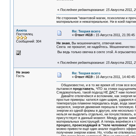
«
Последнее редактирование: 15 Августа 2011, 2
Не сторонник "квантовой магии, психологии и проч
материальное и нематериальное. Ни в коей партии
Анюта
Re: Теория всего
Постоялец
«
Ответ #618 :
15 Августа 2011, 21:35:45 
Сообщений: 304
Не знаю
, Вы мошенничаете, отвечая мне.
Секта не прокатит, не надейтесь. Мошенничество 
Вы ведь только овечка в секте этой. А огрызаетес
«
Последнее редактирование: 15 Августа 2011, 
Не знаю
Re: Теория всего
Гость
«
Ответ #619 :
16 Августа 2011, 14:40:45 
Общеизвестно, и в то же время об этом все все
пытаемся
представить
, ЧТО за этими ощущениям
Следовательно, такой подход НЕ ДАСТ нам полног
Давайте отвлечёмся и вспомним, как энергия мож
простые примеры: катился один шарик, ударился о 
температура пламени передалась воде, вода закипе
нагрелся, энергия движения перешла в тепловую. В
энергии из одной формы в другую, или несколько
нельзя ни выделить отдельно, ни почувствовать, 
присутствует в данный момент. Между делом замет
материальных конструкций. А теперь вернёмся к т
процесс, происходящий в "теле человека" при
можно привести ещё один аналог подобного эффект
получении энергии извне. Но, чтобы не отвлекатьс