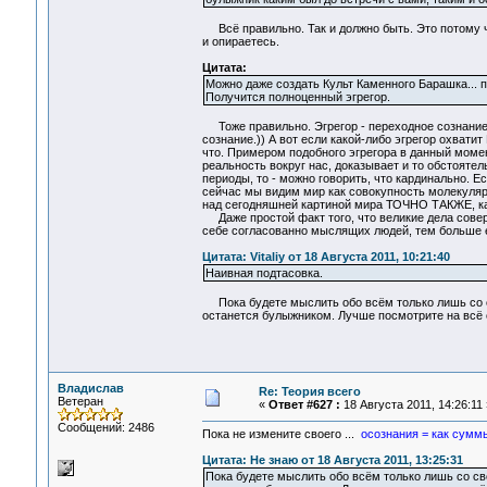
Всё правильно. Так и должно быть. Это потому 
и опираетесь.
Цитата:
Можно даже создать Культ Каменного Барашка... 
Получится полноценный эгрегор.
Тоже правильно. Эгрегор - переходное сознание, 
сознание.)) А вот если какой-либо эгрегор охватит
что. Примером подобного эгрегора в данный момен
реальность вокруг нас, доказывает и то обстояте
периоды, то - можно говорить, что кардинально. 
сейчас мы видим мир как совокупность молекуляр
над сегодняшней картиной мира ТОЧНО ТАКЖЕ, ка
Даже простой факт того, что великие дела совер
себе согласованно мыслящих людей, тем больше 
Цитата: Vitaliy от 18 Августа 2011, 10:21:40
Наивная подтасовка.
Пока будете мыслить обо всём только лишь со сво
останется булыжником. Лучше посмотрите на всё с
Владислав
Re: Теория всего
Ветеран
«
Ответ #627 :
18 Августа 2011, 14:26:11 
Сообщений: 2486
Пока не измените своего ...
осознания = как сумм
Цитата: Не знаю от 18 Августа 2011, 13:25:31
Пока будете мыслить обо всём только лишь со сво