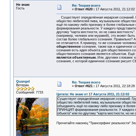
Не знаю
Re: Теория всего
Гость
«
Ответ #620 :
17 Августа 2011, 21:12:02 
Существует определённая иерархия сознаний. Г
общество любителей пива, музыкальное общество,
ещё по какому-либо признаку в более глобальные 
формирования реальности. У каждого представителя
другому "карта местности, но не сама местность"
(например, человек или муравей), это может быть
состав более глобального сознания. Правильно? 
не отличается. К примеру, то же сознание человек
общественное
сознание, также как и единичное со
сознания есть идея объекта для общественного соз
общественного сознания является объектом. Ещё 
является объективным.
Или, другими словами: к
сознания, с которой единичное сознание рисует 
Quangel
Re: Теория всего
Ветеран
«
Ответ #621 :
17 Августа 2011, 22:18:28 
Сообщений: 7733
Цитата: Не знаю от 17 Августа 2011, 21:12:02
Существует определённая иерархия сознаний. Гр
общество любителей пива, музыкальное общество,
объединять ещё по какому-либо признаку в более 
ПРИНЦИП формирования реальности. У каждого пре
объекта" или по-другому "карта местности, но не 
Прочитайте наконец "Трансерфинг реальности" Зе