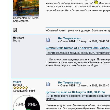
жизни как "свободной неизвестности".
Многие п
гипнотизера заставить их снова забыть все знани
текущей жизни быть "атеистом" - заранее запрог
Сaementarius Civitas
Solis Aeterna
«Осенний Ангел прячется в дождях. В листве янтарн
Не знаю
Re: Теория всего
Гость
«
Ответ #624 :
18 Августа 2011, 08:41:34 
Цитата: Urbis Numen от 17 Августа 2011, 23:42:0
Так что желание в текущей жизни быть "атеистом
Как следствие предыдущих выводов: По мере рос
становится материалом, на который можно влиять.
И чем больше рост, тем больше свободы.
Vitaliy
Re: Теория всего
Ветеран
«
Ответ #625 :
18 Августа 2011, 10:21:40 
Сообщений: 5586
Цитата: Не знаю от 18 Августа 2011, 08:41:34
… По мере роста сознания, от частного к общест
влиять.
Наивная подтасовка. Вы втихаря объект исследов
не меняется. Вот перед нами булыжник. Вы на нег