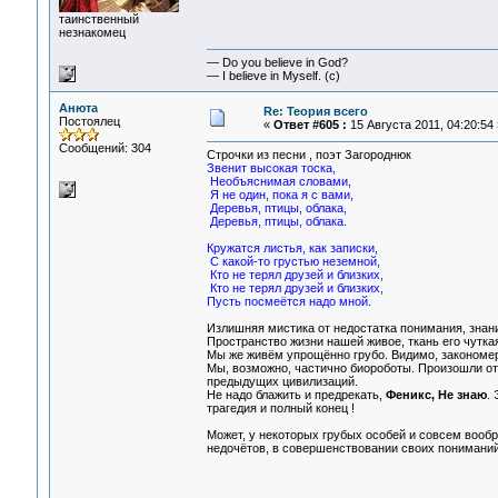
таинственный
незнакомец
— Do you believe in God?
— I believe in Myself. (c)
Анюта
Re: Теория всего
Постоялец
«
Ответ #605 :
15 Августа 2011, 04:20:54 
Сообщений: 304
Строчки из песни , поэт Загороднюк
Звенит высокая тоска,
Необъяснимая словами,
Я не один, пока я с вами,
Деревья, птицы, облака,
Деревья, птицы, облака.
Кружатся листья, как записки,
С какой-то грустью неземной,
Кто не терял друзей и близких,
Кто не терял друзей и близких,
Пусть посмеётся надо мной.
Излишняя мистика от недостатка понимания, знани
Пространство жизни нашей живое, ткань его чуткая
Мы же живём упрощённо грубо. Видимо, закономерн
Мы, возможно, частично биороботы. Произошли от 
предыдущих цивилизаций.
Не надо блажить и предрекать,
Феникс, Не знаю
.
трагедия и полный конец !
Может, у некоторых грубых особей и совсем вообр
недочётов, в совершенствовании своих пониманий