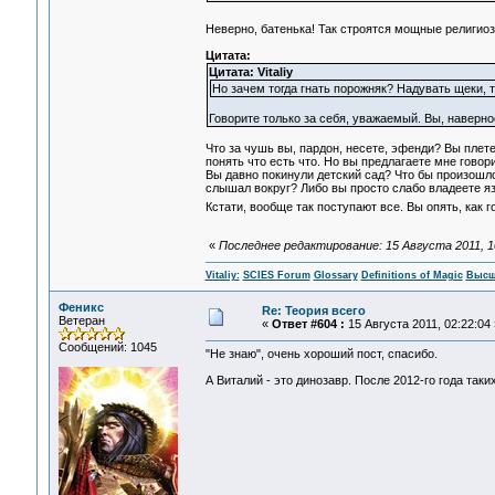
Неверно, батенька! Так строятся мощные религиозн
Цитата:
Цитата: Vitaliy
Но зачем тогда гнать порожняк? Надувать щеки, 
Говорите только за себя, уважаемый. Вы, наверно
Что за чушь вы, пардон, несете, эфенди? Вы плет
понять что есть что. Но вы предлагаете мне говор
Вы давно покинули детский сад? Что бы произошло,
слышал вокруг? Либо вы просто слабо владеете язы
Кстати, вообще так поступают все. Вы опять, как
«
Последнее редактирование: 15 Августа 2011, 10:
Vitaliy:
SCIES Forum
Glossary
Definitions of Magic
Высш
Феникс
Re: Теория всего
Ветеран
«
Ответ #604 :
15 Августа 2011, 02:22:04 
Сообщений: 1045
"Не знаю", очень хороший пост, спасибо.
А Виталий - это динозавр. После 2012-го года таки