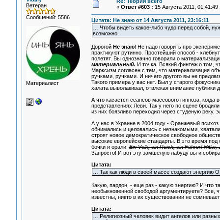
Re: Теория всего
Ветеран
«
Ответ #603 :
15 Августа 2011, 01:41:49 
Сообщений: 5586
Цитата: Не знаю от 14 Августа 2011, 23:16:11
… Чтобы видеть какое-либо чудо перед собой, ну
возможно.
Дорогой
Не знаю
! Не надо говорить про экспериме
практикуют рутинно. Простейший способ - хлебнут
полетят. Вы однозначно говорили о материализаци
материальный.
И точка. Всякий финтеж о том, ч
Марксизм согласен с тем, что материализация объ
ручками, ручками. И ничего другого вы не предла
Такого примера у вас нет. Был у старого фокусни
Материалист
халата выволакивал, отвлекая внимание публики др
А что касается сеансов массового гипноза, когда 
представлениях Леви. Так у него по сцене бродил
из них боязливо переходил через студеную реку, э
А у нас в Украине в 2004 году - Оранжевый психо
обнимались и целовались с незнакомыми, хватали 
строят новое демократическое свободное общество,
высокие европейские стандарты. В это время под
бочки и орали:
Ein Volk, ein Reich, ein Führer! Hitler, 
Запросто! И вот эту замшелую лабуду вы и собира
Цитата:
… Так как люди в своей массе создают энергию 
Какую, пардон, - еще раз - какую энергию? И что
необыкновенной свободой аргументируете? Все, ч
известны, никто в их существовании не сомневает
Цитата:
… Религиозный человек видит ангелов или разны