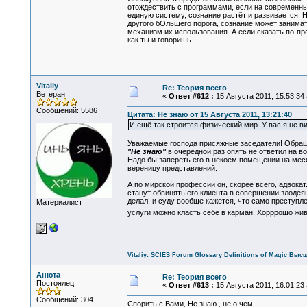
отождествить с программами, если на современный
единую систему, сознание растёт и развивается. 
другого бОльшего порога, сознание может занима
механизм их использования. А если сказать по-пр
как ты и говоришь.
Vitaliy
Re: Теория всего
Ветеран
«
Ответ #612 :
15 Августа 2011, 15:53:34 
Сообщений: 5586
Цитата: Не знаю от 15 Августа 2011, 13:21:40
И ещё так строится физический мир. У вас я не в
Уважаемые господа присяжные заседатели! Обращ
"Не знаю"
в очередной раз опять не ответил на в
Надо бы запереть его в некоем помещении на меся
вереницу представлений.
А по мирской профессии он, скорее всего, адвока
станут обвинять его клиента в совершении злодеян
делал, и суду вообще кажется, что само преступле
Материалист
услуги можно класть себе в карман. Хорррошо жи
Vitaliy:
SCIES Forum
Glossary
Definitions of Magic
Высш
Анюта
Re: Теория всего
Постоялец
«
Ответ #613 :
15 Августа 2011, 16:01:23 
Сообщений: 304
Спорить с Вами, Не знаю , не о чем.