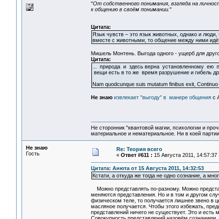
"
От собственного понимания, взгляда на лично
к общению в своём понимании.
"
Цитата:
Язык чувств – это язык животных, однако и люди,
вместе с животными, то общение между ними идёт
Мишель Монтень. Выгода одного - ущерб для друго
Цитата:
... природа и здесь верна установленному ею п
вещи есть в то же время разрушение и гибель др
Nam quodcunque suis mutatum finibus exit, Continuo ho
Не знаю
извлекает "выгоду" в манере общения
с 
Не сторонник "квантовой магии, психологии и проч
материальное и нематериальное. Ни в коей партии
Не знаю
Re: Теория всего
Гость
«
Ответ #611 :
15 Августа 2011, 14:57:37 
Цитата: Анюта от 15 Августа 2011, 14:32:53
Кстати, а откуда же тогда не одно сознание, а м
Можно представлять по-разному. Можно представля
меняются представления. Но и в том и другом слу
физическом теле, то получается лишнее звено в 
масляное получается. Чтобы этого избежать, пре
представлений ничего не существует. Это и есть 
Совокупность представлений назовём сознанием. 