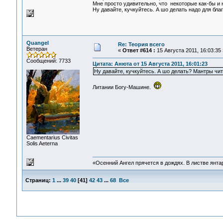
Мне просто удивительно, что некоторые как-бы и 
Ну давайте, кучкуйтесь. А шо делать надо для бл
Quangel
Re: Теория всего
Ветеран
«
Ответ #614 :
15 Августа 2011, 16:03:35 
Сообщений: 7733
Цитата: Анюта от 15 Августа 2011, 16:01:23
Ну давайте, кучкуйтесь. А шо делать? Мантры чи
Литании Богу-Машине.
Сaementarius Civitas
Solis Aeterna
«Осенний Ангел прячется в дождях. В листве янтарн
Страниц:
1
...
39
40
[
41
]
42
43
...
68
Все