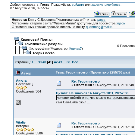
Добро пожаловать,
Гость
. Пожалуйста,
войдите
или
зарегистрируйтесь
.
07 Августа 2026, 09:55:47
Новости:
Книгу С.Доронина "Квантовая магия" читать
здесь
Материалы старого сайта "Физика Магии" доступны для просмотра
здесь
О замеченных глюках просьба писать на почту
quantmag@mail.ru
Квантовый Портал
Тематические разделы
0 Пользоват
Философия
(Модератор:
Корнак7
)
Теория всего
Страниц:
1
...
39
40
[
41
]
42
43
...
68
Все
Тема: Теория всего (Прочитано 2255766 раз)
Автор
Анюта
Re: Теория всего
Постоялец
«
Ответ #600 :
14 Августа 2011, 21:16:48 
Сообщений: 304
Цитата: Не знаю от 14 Августа 2011, 20:57:36
человек поймёт и то, что можно материализовыват
сам Саи-Баба ожил ....
Vitaliy
Re: Теория всего
Ветеран
«
Ответ #601 :
14 Августа 2011, 21:43:10 
Сообщений: 5586