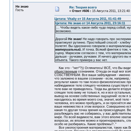
Не знаю
Re: Теория всего
Гость
«
Ответ #606 :
15 Августа 2011, 13:21:40 
Цитата: Vitaliy от 15 Августа 2011, 01:41:49
Цитата: Не знаю от 14 Августа 2011, 23:16:11
… Чтобы видеть какое-либо чудо перед собой, н
возможно.
Дорогой
Не знаю
! Не надо говорить про эксперим
практикуют рутинно. Простейший способ - хлебнут
полетят. Вы однозначно говорили о материализац
материальный.
И точка. Всякий финтеж о том, 
сцену. Марксизм согласен с тем, что материализа
дальше - ручками, ручками. И ничего другого вы 
объекта. Такого примера у вас нет.
Как это - "нет"?)) Оглянитесь! ВСЁ, что Вы вид
общественным
сознанием. Откуда он ещё мог вз
СОБСТВЕННЫМ. Все ваши заблуждения - именно 
что заложено в вашем сознании - если, например, 
результат каких-то там психо-физиологических 
наблюдаемое тело спящего человека существует в
тело вам не привиделось. Тогда вы делаете втору
спящее тело вижу не только я, но и все остальные
вывод на основе собственных ощущений: если я зас
находилось во время моего сна, значит, моё тело 
человека, его можно пробудить, и он проснётся име
ваше невежество в этом вопросе. Совершенно есте
какая-то другая точка зрения на происходящее. Ве
разубеждать вас не собираюсь, у вас действител
мире. По всей видимости, вам этого вполне хватае
вопросах, их вполне можно и проигнорировать, спи
особо не разбираясь. Какие проблемы?.."
Все умопостроения материалистов, таких как В