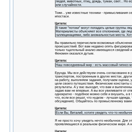
людей, животных, птиц, дождь, туман, свет... Но 
или случайности.
Тоже... уже известные техники - примысливания се
ипостаси.
Цитата:
В такие "потоки" могут попадать целые группы л
Материалисты объясняют все отклонения, где люд
галлюцинациями, либо аномальностью места. Хот
Вы правильно перечислили возможные объяснения
происшествий. Вот вам недавно опять фигурирова
только тщательный анализ имеющихся сведений и п
Феномен оказался дутым.
Цитата:
Наш повседневный мир - есть массовый гипноз м
Ерунда. Мы все действуем очень согласованно в р
транспортом, построенным в других местах, други
на работу, выполняем задания, получаем оценки, 
цели своего путешествия. Физические константы 
результаты. А у вас выходит, что вам и выпеченны
задаю вам не впервые. А вы все увиливаете от от
однократно - подобное можно себе и внушить, а в 
что, если все решат, что нудизм - лучшая одежда,
обсуждения). Общайтесь по промысленному вами 
Цитата:
Если Вы, Виталий, хотите увидеть что-то необы
Я не просто хочу увидеть нечто необычное. Для э
проявляющиеся в реальном физическом мире. А н
Цитата: