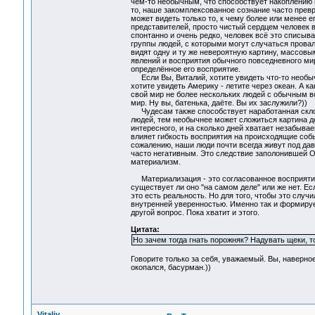
чем-то необычным, что способствует накоплению 
то, наше закомплексованное сознание часто пре
может видеть только то, к чему более или менее 
представителей, просто чистый сердцем человек ви
спонтанно и очень редко, человек всё это списыва
группы людей, с которыми могут случаться прова
видят одну и ту же невероятную картину, массовы
явлений и восприятия обычного повседневного ми
определённое его восприятие.
Если Вы, Виталий, хотите увидеть что-то необы
хотите увидеть Америку - летите через океан. А 
свой мир не более нескольких людей с обычным в
мир. Ну вы, батенька, даёте. Вы их заслужили?))
Чудесам также способствует наработанная склон
людей, тем необычнее может сложиться картина де
интересного, и на сколько дней хватает незабывае
влияет гибкость восприятия на происходящие собы
сожалению, наши люди почти всегда живут под да
часто негативным. Это следствие заполонившей 
материализм.
Материализация - это согласованное восприяти
существует ли оно "на самом деле" или же нет. Е
это есть реальность. Но для того, чтобы это случ
внутренней уверенностью. Именно так и формируе
другой вопрос. Пока хватит и этого.
Цитата:
Но зачем тогда гнать порожняк? Надувать щеки, т
Говорите только за себя, уважаемый. Вы, наверное,
окопался, басурман.))
Vitaliy