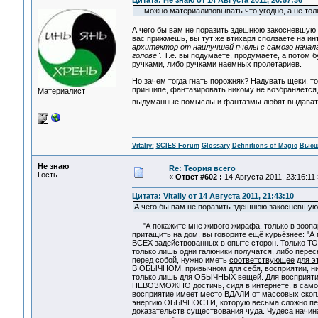
Цитата: Не знаю от 14 Августа 2011, 20:57:36
… можно материализовывать что угодно, а не толь
А чего бы вам не поразить здешнюю закосневшую в
вас прижмешь, вы тут же втихаря сползаете на ин
архитектор от наилучшей пчелы с самого начала
голове".
Т.е. вы подумаете, продумаете, а потом б
ручками, либо ручками наемных пролетариев.
Но зачем тогда гнать порожняк? Надувать щеки, т
принципе, фантазировать никому не возбраняется,
Материалист
выдуманные помыслы и фантазмы любят выдавать з
Vitaliy:
SCIES Forum
Glossary
Definitions of Magic
Высш
Не знаю
Re: Теория всего
Гость
«
Ответ #602 :
14 Августа 2011, 23:16:11 
Цитата: Vitaliy от 14 Августа 2011, 21:43:10
А чего бы вам не поразить здешнюю закосневшую 
"А покажите мне живого жирафа, только в зоопарк 
притащить на дом, вы говорите ещё курьёзнее: "А 
ВСЕХ задействованных в опыте сторон. Только ТОГД
только лишь одни галюники получатся, либо переск
перед собой, нужно иметь
соответствующее для эт
В ОБЫЧНОМ, привычном для себя, восприятии, ни
только лишь для ОБЫЧНЫХ вещей. Для восприят
НЕВОЗМОЖНО достичь, сидя в интернете, в само
восприятие имеет место ВДАЛИ от массовых скопл
энергию ОБЫЧНОСТИ, которую весьма сложно пере
доказательств существования чуда. Чудеса начина