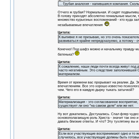
… Грубая аналогия - напившаяся компания. Сколь
Отчего ж грубая? Нормальная. И сидят подвыпивши
В голову приходят абсолютно гениальные мысли, т
множество курьезных воспоминаний - кто куда зал
незабываемые впечатления
.
Цитата:
К выпивке я не призываю, но это очень показател
развиваться крайне непредсказуемо, а потому - о
Конечно! Под шафэ можно и начальнику правду-мат
батенька?
Цитата:
К сожалению, наши люди почти всегда живут под 
часто негативным. Это следствие заполонившей 
материализм.
Время от времени вас прорывает на реалии. Да. Э
впечатлениям. Все это хорошо известно психолога
чем. Чего его в каждую дырку тыкать затычкой?
Цитата:
Материализация - это согласованное восприятие
существует ли оно "на самом деле" или же нет.
Ну вот докатились. Достукались. Спал флер чудес
основополагающую роль Христа - значит так оно и
давать близкие ответы. И что? Эту тухлятину вы и
Цитата:
Если все участвующие воспринимают одно и то же,
случилось, все участвующие должны быть готовы,