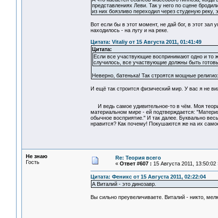
представлениях Леви. Так у него по сцене броди
из них боязливо переходил через студеную реку, э
Вот если бы в этот момент, не дай бог, в этот зал
находилось - на лугу и на реке.
Цитата: Vitaliy от 15 Августа 2011, 01:41:49
Цитата:
Если все участвующие воспринимают одно и то же,
случилось, все участвующие должны быть готовы,
Неверно, батенька! Так строятся мощные религио
И ещё так строится физический мир. У вас я не ви
И ведь самое удивительное-то в чём. Моя теория
материальном мире - ей подтверждается: "Материя -
обычное восприятие." И так далее. Буквально ве
нравится? Как почему! Покушаются же на их самое
Не знаю
Re: Теория всего
Гость
«
Ответ #607 :
15 Августа 2011, 13:50:02 
Цитата: Феникс от 15 Августа 2011, 02:22:04
А Виталий - это динозавр.
Вы сильно преувеличиваете. Виталий - никто, мел