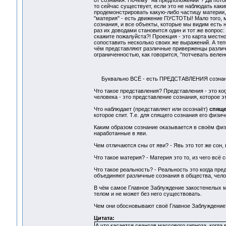
от сознания. Почему "на предположении"? Да пото
то сейчас существует, если это не наблюдать ка
продемонстрировать какую-либо частицу материи, 
"материя" - есть движение ПУСТОТЫ! Мало того, м
сознания, и все объекты, которые мы видим есть 
раз их доводами становится один и тот же вопрос
скажите пожалуйста?! Проекция - это карта местно
сопоставить несколько своих же выражений. А теп
чём представляют различные приверженцы различн
ограниченностью, как говорится, "потчевать велено,
Буквально ВСЁ - есть ПРЕДСТАВЛЕНИЯ сознан
Что такое представления? Представления - это ког
человека - это представление сознания, которое э
Что наблюдает (представляет или осознаёт)
спяще
которое спит. Т.е. для спящего сознания его физи
Каким образом сознание оказывается в своём фи
наработанные в яви.
Чем отличаются сны от яви? - Явь это тот же сон
Что такое материя? - Материя это то, из чего всё
Что такое реальность? - Реальность это когда п
объединяют различные сознания в общества, чело
В чём самое Главное Заблуждение закостенелых м
телом и не может без него существовать.
Чем они обосновывают своё Главное Заблуждение?
Цитата:
А что касается сеансов массового гипноза, когда