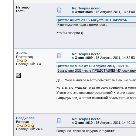
Не знаю
Re: Теория всего
Гость
«
Ответ #608 :
15 Августа 2011, 13:51:00 
Цитата: Анюта от 15 Августа 2011, 04:20:54
К пониманию надо стремиться .
Кто бы говорил.))
Анюта
Re: Теория всего
Постоялец
«
Ответ #609 :
15 Августа 2011, 14:32:53 
Сообщений: 304
Цитата: Не знаю от 15 Августа 2011, 13:21:40
Буквально ВСЁ - есть ПРЕДСТАВЛЕНИЯ сознания
Да.... Укол в мягкое место поможет ли Вам, не знаю 
Кстати, а откуда же тогда не одно сознание, а м
У кого оно это сознание-осознание? Кто они таки
напридумали, а потом пакостной реальностью по
Владислав
Re: Теория всего
Ветеран
«
Ответ #610 :
15 Августа 2011, 14:49:13 
Сообщений: 2486
Общение потекло на уровне "чувств"