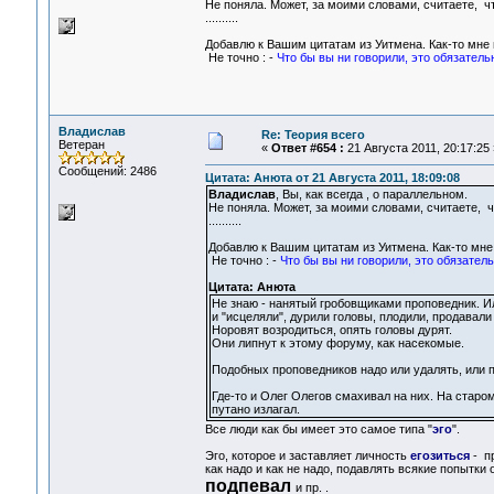
Не поняла. Может, за моими словами, считаете, чт
..........
Добавлю к Вашим цитатам из Уитмена. Как-то мне
Не точно : -
Что бы вы ни говорили, это обязатель
Владислав
Re: Теория всего
Ветеран
«
Ответ #654 :
21 Августа 2011, 20:17:25 
Сообщений: 2486
Цитата: Анюта от 21 Августа 2011, 18:09:08
Владислав
, Вы, как всегда , о параллельном.
Не поняла. Может, за моими словами, считаете, ч
..........
Добавлю к Вашим цитатам из Уитмена. Как-то мн
Не точно : -
Что бы вы ни говорили, это обязател
Цитата: Анюта
Не знаю - нанятый гробовщиками проповедник. И
и "исцеляли", дурили головы, плодили, продавали
Норовят возродиться, опять головы дурят.
Они липнут к этому форуму, как насекомые.
Подобных проповедников надо или удалять, или 
Где-то и Олег Олегов смахивал на них. На старо
путано излагал.
Все люди как бы имеет это самое типа "
эго
".
Эго, которое и заставляет личность
егозиться
- п
как надо и как не надо, подавлять всякие попытк
подпевал
и пр. .