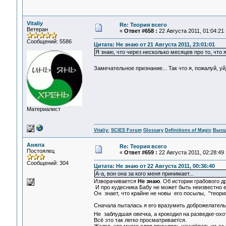
Vitaliy
Re: Теория всего
Ветеран
«
Ответ #658 :
22 Августа 2011, 01:04:21 
Сообщений: 5586
Цитата: Не знаю от 21 Августа 2011, 23:01:01
Я знаю, что через несколько месяцев про то, что я
Замечательное признание... Так что я, пожалуй, у
Материалист
Vitaliy:
SCIES Forum
Glossary
Definitions of Magic
Высш
Анюта
Re: Теория всего
Постоялец
«
Ответ #659 :
22 Августа 2011, 02:28:49 
Сообщений: 304
Цитата: Не знаю от 22 Августа 2011, 00:36:40
А-а, вон она за кого меня принимает...
Изворачивается
Не знаю
. Об истории грабового др
И про кудесника Бабу не может быть неизвестно ем
Он знает, что крайне не новы его посылы, "теория
Сначала пыталась я его вразумить доброжелатель
Не заблудшая овечка, а крокодил на разведке-охо
Всё это так легко просматривается.