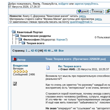
Добро пожаловать,
Гость
. Пожалуйста,
войдите
или
зарегистрируйтесь
.
07 Августа 2026, 17:26:37
Новости:
Книгу С.Доронина "Квантовая магия" читать
здесь
Материалы старого сайта "Физика Магии" доступны для просмотра
здесь
О замеченных глюках просьба писать на почту
quantmag@mail.ru
Квантовый Портал
Тематические разделы
0 Пользоват
Философия
(Модератор:
Корнак7
)
Теория всего
Страниц:
1
...
42
43
[
44
]
45
46
...
68
Все
Тема: Теория всего (Прочитано 2256638 раз)
Автор
Владислав
Re: Теория всего
Ветеран
«
Ответ #645 :
20 Августа 2011, 10:25:37 
Сообщений: 2486
Возникла тут мысль про поразительную способност
реальности"!
Как-то очень уж заметно "по разному" каждый из н
восприятия) есть "интересные" и не очень личност
Становится порой понятным, почему иногда советую
глазами иного человека (ребёнка, супруги, недруга
И это
что-то
- не только "кратковременные эмоции
И ещё нам жить помогает "забывчивость" поколени
Не знаю
"оперирует" не "ссылками" на "авторитет