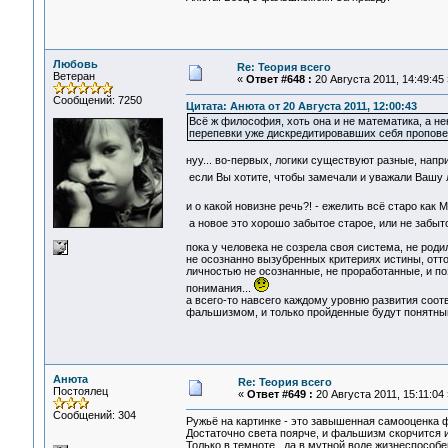
Любовь
Re: Теория всего
Ветеран
«
Ответ #648 :
20 Августа 2011, 14:49:45 
Сообщений: 7250
Цитата: Анюта от 20 Августа 2011, 12:00:43
Всё ж философия, хоть она и не математика, а не
перепевки уже дискредитировавших себя пропове
нуу... во-первых, логики существуют разные, напри
если Вы хотите, чтобы замечали и уважали Вашу л
и о какой новизне речь?! - ежелить всё старо как 
а новое это хорошо забытое старое, или не забыто
пока у человека не созрела своя система, не роди
не осознанно вызубренных критериях истины, отто
личностью не осознанные, не проработанные, и по
понимания...
а всего-то навсего каждому уровню развития соотв
фальшизмом, и только пройденные будут понятными
Анюта
Re: Теория всего
Постоялец
«
Ответ #649 :
20 Августа 2011, 15:11:04 
Сообщений: 304
Ружьё на картинке - это завышенная самооценка 
Достаточно света поярче, и фальшизм скорчится и
Только в темноте , да в мутной воде жизнеспособе