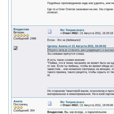
Подобных проповедников надо или удалять, или п
Где-то и Олег Олегов смахивал на них. На старом
излагал.
Владислав
Re: Теория всего
Ветеран
«
Ответ #652 :
21 Августа 2011, 16:29:18 
Сообщений: 2486
Егоза - Эго за (бибикало)!
Цитата: Анюта от 21 Августа 2011, 16:20:02
Неужто нельзя отличить рассуждающего и выска
За словами прячутся слова.
И есть такое схожее мнение:
"Пойми, что в твоих писаниях не может быть ни ед
от них. Если ты любишь, чтобы во время обеда за 
завистник... или низменно смотришь на женщин, эт
такого приема, такого рецепта, чтобы скрыть от тв
я)
Не сторонник "квантовой магии, психологии и проч
материальное и нематериальное. Ни в коей партии
Анюта
Re: Теория всего
Постоялец
«
Ответ #653 :
21 Августа 2011, 18:09:08 
Сообщений: 304
Владислав
, Вы, как всегда , о параллельном.