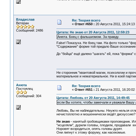
Владислав
Re: Теория всего
Ветеран
«
Ответ #650 :
20 Августа 2011, 15:24:13 
Сообщений: 2486
Цитата: Не знаю от 20 Августа 2011, 12:59:23
Анюта. Боец с фальшизмом. За правду.
False! Показуха. Не боец там. На фото только "фор
"Содержание" форме той придало Ваше осознание с
До "бойца" ещё далеко "шагать" ей, пока "форма"
Не сторонник "квантовой магии, психологии и проч
материальное и нематериальное. Ни в коей партии
Анюта
Re: Теория всего
Постоялец
«
Ответ #651 :
21 Августа 2011, 16:20:02 
Сообщений: 304
Цитата: Любовь от 20 Августа 2011, 14:49:45
если Вы хотите, чтобы замечали и уважали Вашу л
Любовь, Вы не наблюдательны. Неужто нельзя отл
нечистоплотно и мошеннически ведёт дискуссию?
Не знаю
- нанятый гробовщиками проповедник. Ил
"исцеляли", дурили головы, плодили, продавали кн
Норовят возродиться, опять головы дурят.
Они липнут к этому форуму, как насекомые.