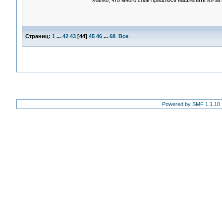
Жалко, что много слов пришлось нашлёпать из-за 
Страниц:
1
...
42
43
[
44
]
45
46
...
68
Все
Powered by SMF 1.1.10