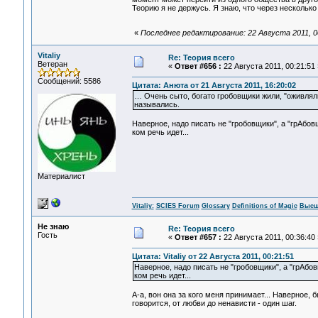
Теорию я не держусь. Я знаю, что через несколько 
«
Последнее редактирование: 22 Августа 2011, 0
Vitaliy
Re: Теория всего
Ветеран
«
Ответ #656 :
22 Августа 2011, 00:21:51 
Сообщений: 5586
Цитата: Анюта от 21 Августа 2011, 16:20:02
… Очень сыто, богато гробовщики жили, "оживляли
назывались.
Наверное, надо писать не "гробовщики", а "грАбовщи
ком речь идет...
Материалист
Vitaliy:
SCIES Forum
Glossary
Definitions of Magic
Высш
Не знаю
Re: Теория всего
Гость
«
Ответ #657 :
22 Августа 2011, 00:36:40 
Цитата: Vitaliy от 22 Августа 2011, 00:21:51
Наверное, надо писать не "гробовщики", а "грАбовщ
ком речь идет...
А-а, вон она за кого меня принимает... Наверное,
говорится, от любви до ненависти - один шаг.