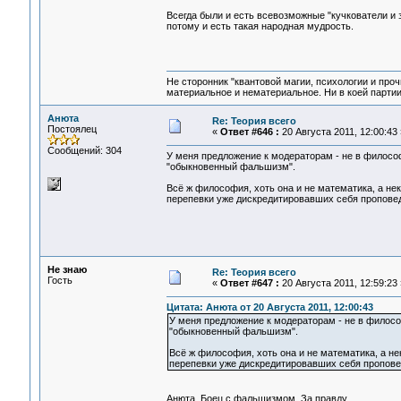
Всегда были и есть всевозможные "кучкователи и з
потому и есть такая народная мудрость.
Не сторонник "квантовой магии, психологии и проч
материальное и нематериальное. Ни в коей партии
Анюта
Re: Теория всего
Постоялец
«
Ответ #646 :
20 Августа 2011, 12:00:43 
Сообщений: 304
У меня предложение к модераторам - не в философ
"обыкновенный фальшизм".
Всё ж философия, хоть она и не математика, а нек
перепевки уже дискредитировавших себя пропове
Не знаю
Re: Теория всего
Гость
«
Ответ #647 :
20 Августа 2011, 12:59:23 
Цитата: Анюта от 20 Августа 2011, 12:00:43
У меня предложение к модераторам - не в философ
"обыкновенный фальшизм".
Всё ж философия, хоть она и не математика, а не
перепевки уже дискредитировавших себя пропове
Анюта. Боец с фальшизмом. За правду.