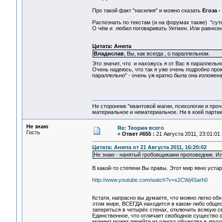
Про такой факт "насилия" и можно сказать
Егоза -
Распознать по текстам (и на форумах также) "сут
О чём и любил поговаривать Уитмен. Или равнозн
Цитата: Анюта
Владислав
, Вы, как всегда , о параллельном.
Это значит, что и нахожусь я от Вас в параллель
Очень надеюсь, что так я уже очень подробно пр
параллельно" - очень уж кратко была она изложена
Не сторонник "квантовой магии, психологии и проч
материальное и нематериальное. Ни в коей партии
Не знаю
Re: Теория всего
Гость
«
Ответ #655 :
21 Августа 2011, 23:01:01 
Цитата: Анюта от 21 Августа 2011, 16:20:02
Не знаю - нанятый гробовщиками проповедник. И
В какой-то степени Вы правы. Этот мир явно устар
http://www.youtube.com/watch?v=s2CWj4Sarh0
Кстати, напрасно вы думаете, что можно легко об
этом мире, ВСЕГДА находится в каком-либо обще
запереться в четырёх стенах, отключить всякую с
Единственное, что отличает свободное существо от
момент может перейти из одного общества в другое