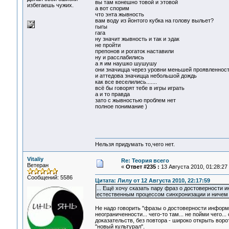
вы там конешно товой и этовой
избегаешь чужих.
а вот спорим
что энта жывность
вам воду из йонтого кубка на голову выльет?
гыгы
гага
ну значит жывность и так и эдак
не пройти
препонов и рогаток наставили
ну и расслабились
а я им наушко шушушу
они значицца через уровни меньшей проявленнос
и аттедова значицца небольшой дождь
как все веселились.......
всё бы говорят тебе в игры играть
а и то правда
зато с жывностью проблем нет
полное понимание )
Нельзя придумать то,чего нет.
Vitaliy
Re: Теория всего
Ветеран
«
Ответ #235 :
13 Августа 2010, 01:28:27
Сообщений: 5586
Цитата: Лилу от 12 Августа 2010, 22:17:59
... Ещё хочу сказать пару фраз о достоверности 
естественным процессом синхронизации и ничем 
Не надо говорить "фразы о достоверности информ
неограниченности... чего-то там... не пойми чего
доказательств, без повтора - широко открыть ворот
"новый культурал".