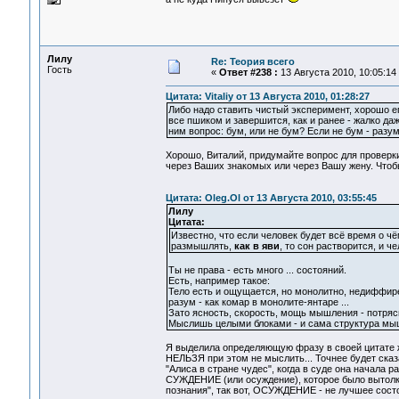
Лилу
Re: Теория всего
Гость
«
Ответ #238 :
13 Августа 2010, 10:05:14
Цитата: Vitaliy от 13 Августа 2010, 01:28:27
Либо надо ставить чистый эксперимент, хорошо ег
все пшиком и завершится, как и ранее - жалко да
ним вопрос: бум, или не бум? Если не бум - разум
Хорошо, Виталий, придумайте вопрос для проверки
через Ваших знакомых или через Вашу жену. Чтоб
Цитата: Oleg.Ol от 13 Августа 2010, 03:55:45
Лилу
Цитата:
Известно, что если человек будет всё время о чё
размышлять,
как в яви
, то сон растворится, и ч
Ты не права - есть много ... состояний.
Есть, например такое:
Тело есть и ощущается, но монолитно, недиффиренц
разум - как комар в монолите-янтаре ...
Зато ясность, скорость, мощь мышления - потряс
Мыслишь целыми блоками - и сама структура мышл
Я выделила определяющую фразу в своей цитате 
НЕЛЬЗЯ при этом не мыслить... Точнее будет сказа
"Алиса в стране чудес", когда в суде она начала 
СУЖДЕНИЕ (или осуждение), которое было вытолкн
познания", так вот, ОСУЖДЕНИЕ - не лучшее состоя