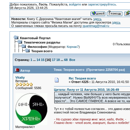
Добро пожаловать,
Гость
. Пожалуйста,
войдите
или
зарегистрируйтесь
.
08 Августа 2026, 13:44:25
Новости:
Книгу С.Доронина "Квантовая магия" читать
здесь
Материалы старого сайта "Физика Магии" доступны для просмотра
здесь
О замеченных глюках просьба писать на почту
quantmag@mail.ru
Квантовый Портал
Тематические разделы
0 Пользоват
Философия
(Модератор:
Корнак7
)
Теория всего
Страниц:
1
...
14
15
[
16
]
17
18
...
68
Все
Тема: Теория всего (Прочитано 2258704 раз)
Автор
Vitaliy
Re: Теория всего
Ветеран
«
Ответ #225 :
11 Августа 2010, 16:41:50 
Сообщений: 5586
Цитата: Лилу от 11 Августа 2010, 16:26:49
... каждый человек, чем больше у него было неуд
получится". Нужно ВЫКИНУТЬ всю неуверенность. 
просто"... Это САМОЕ ГЛАВНОЕ. А вовсе не то, как
Тут я с тобой полностью согласен... это давно изв
известной песне Владимира Семеновича:
-
Но сурово эдак тренер мне: мол, надо, Федя, -
Главно дело - чтоб воля, говорит, была к победе!
Материалист