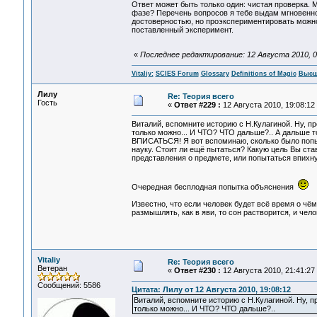
Ответ может быть только один: чистая проверка. 
фазе? Перечень вопросов я тебе выдам мгновенно.
достоверностью, но проэкспериментировать можно.
поставленный эксперимент.
«
Последнее редактирование: 12 Августа 2010, 00:
Vitaliy:
SCIES Forum
Glossary
Definitions of Magic
Высш
Лилу
Re: Теория всего
Гость
«
Ответ #229 :
12 Августа 2010, 19:08:12
Виталий, вспомните историю с Н.Кулагиной. Ну, п
только можно... И ЧТО? ЧТО дальше?.. А дальше т
ВПИСАТЬСЯ! Я вот вспоминаю, сколько было попы
науку. Стоит ли ещё пытаться? Какую цель Вы ста
представления о предмете, или попытаться впихну
Очередная бесплодная попытка объяснения
Известно, что если человек будет всё время о чём-
размышлять, как в яви, то сон растворится, и чел
Vitaliy
Re: Теория всего
Ветеран
«
Ответ #230 :
12 Августа 2010, 21:41:27
Сообщений: 5586
Цитата: Лилу от 12 Августа 2010, 19:08:12
Виталий, вспомните историю с Н.Кулагиной. Ну, п
только можно... И ЧТО? ЧТО дальше?..