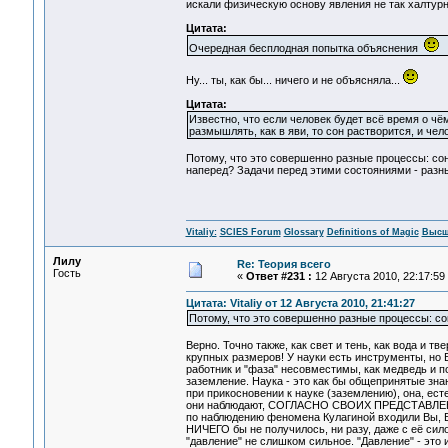
искали физическую основу явления не так халтурно
Цитата:
Очередная бесплодная попытка объяснения
Ну... ты, как бы... ничего и не объясняла...
Цитата:
Известно, что если человек будет всё время о чём
размышлять, как в яви, то сон растворится, и чел
Потому, что это совершенно разные процессы: сон
наперед? Задачи перед этими состояниями - разны
Vitaliy:
SCIES Forum
Glossary
Definitions of Magic
Высш
Лилу
Re: Теория всего
Гость
«
Ответ #231 :
12 Августа 2010, 22:17:59
Цитата: Vitaliy от 12 Августа 2010, 21:41:27
Потому, что это совершенно разные процессы: сон
Верно. Точно также, как свет и тень, как вода и т
крупных размеров! У науки есть инструменты, но 
работник и "фаза" несовместимы, как медведь и по
заземление. Наука - это как бы общепринятые знан
при прикосновении к науке (заземлению), она, е
они наблюдают, СОГЛАСНО СВОИХ ПРЕДСТАВЛЕНИЙ.
по наблюдению феномена Кулагиной входили Вы, Ви
НИЧЕГО бы не получилось, ни разу, даже с её сил
"давление" не слишком сильное. "Давление" - это и