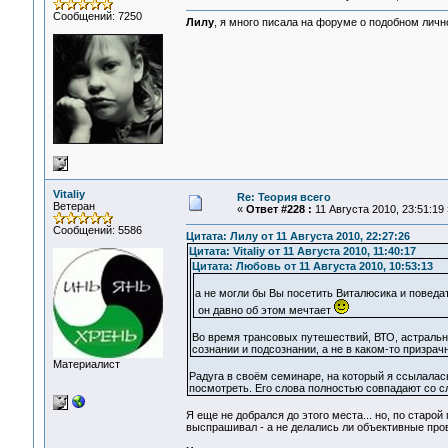
Сообщений: 7250
Лилу
, я много писала на форуме о подобном лично
Vitaliy
Re: Теория всего
Ветеран
«
Ответ #228 :
11 Августа 2010, 23:51:19 
Сообщений: 5586
Цитата: Лилу от 11 Августа 2010, 22:27:26
Цитата: Vitaliy от 11 Августа 2010, 11:40:17
Цитата: Любовь от 11 Августа 2010, 10:53:13
а не могли бы Вы посетить Виталюсика и поведа
он давно об этом мечтает
Во время трансовых путешествий, ВТО, астральны
сознании и подсознании, а не в каком-то призрачн
Материалист
Радуга в своём семинаре, на который я ссылалась
посмотреть. Его слова полностью совпадают со с
Я еще не добрался до этого места... но, по старо
выспрашивал - а не делались ли объективные пров