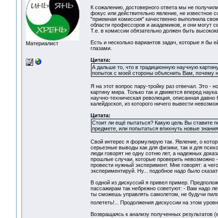
К сожалению, достоверного ответа мы не получил
фокус или действительно явление, не известное с
"приемная комиссия" качественно выполнила свою
области профессоров и академиков, и они могут с
Т.е. в комиссии обязательно должен быть высоко
Есть и несколько вариантов задач, которые я бы 
Материалист
глазами.
Цитата:
А дальше то, что в традиционную научную карти
попыток с моей стороны объяснить Вам, почему н
Я на этот вопрос пару-тройку раз отвечал. Это -
картину мира. Только так и движется вперед наук
научно-техническая революция, описанная давно 
калейдоскоп, из которого ничего вывести невозмо
Цитата:
Стоит ли ещё пытаться? Какую цель Вы ставите п
предмете, или попытаться впихнуть новые знания 
Cвой интерес я формулирую так. Явление, о котор
серьезные выводы как для физики, так и для психо
люди говорят не одну сотню лет, а надежных дока
прошлые случаи, которые проверить невозможно - в
провести нужный эксперимент. Мне говорят: а чег
экспериментируй. Ну... подобное надо было сказать
В одной из дискуссий я привел пример. Предположи
пассажирам так небрежно советуют: - Вам надо лете
ты сможешь управлять самолетом, не будучи пилот
полететь!... Продолжения дискуссии на этом уров
Возвращаясь к анализу полученных результатов (е