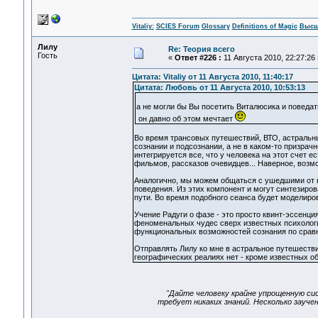
Vitaliy:
SCIES Forum
Glossary
Definitions of Magic
Высш
Лилу
Re: Теория всего
Гость
«
Ответ #226 :
11 Августа 2010, 22:27:26 
Цитата: Vitaliy от 11 Августа 2010, 11:40:17
Цитата: Любовь от 11 Августа 2010, 10:53:13
а не могли бы Вы посетить Виталюсика и поведат
он давно об этом мечтает
Во время трансовых путешествий, ВТО, астральны
сознании и подсознании, а не в каком-то призрач
интегрируется все, что у человека на этот счет е
фильмов, рассказов очевидцев... Наверное, возмо
Аналогично, мы можем общаться с ушедшими от на
поведения. Из этих компонент и могут синтезиро
пути. Во время подобного сеанса будет моделиро
Учение Радуги о фазе - это просто квинт-эссенци
феноменальных чудес сверх известных психологи
функциональных возможностей сознания по срав
Отправлять Лилу ко мне в астральное путешестви
географических реалиях нет - кроме известных об
"Дайте человеку крайне упрощенную сис
требует никаких знаний. Несколько зауч