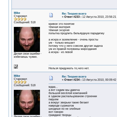
Mike
Re: Теория всего
Старожил
«
Ответ #233 :
12 Августа 2010, 23:56:21
Сообщений: 518
кривое это понятие
тёмная материя
тёмная энэргия
попытка продлить бильярдную парадигму
а искра и заземление - очень просты
ум - только мешает
потому что у него совсем другая задача
ум из правой половины мироздания
а искра - из левой
Делая свои ошибки -
избегаешь чужих.
Нельзя придумать то,чего нет.
Mike
Re: Теория всего
Старожил
«
Ответ #234 :
13 Августа 2010, 00:09:42
Сообщений: 518
мдаа...
а вот сидим мы давеча
большой весёлой компанией
в эдаком распальцованом строении
пируем
а вокруг зверьки такие бегают
навроде сурикатов
шкодные но не злобные
вот говорю
граждане творцы
Делая свои ошибки -