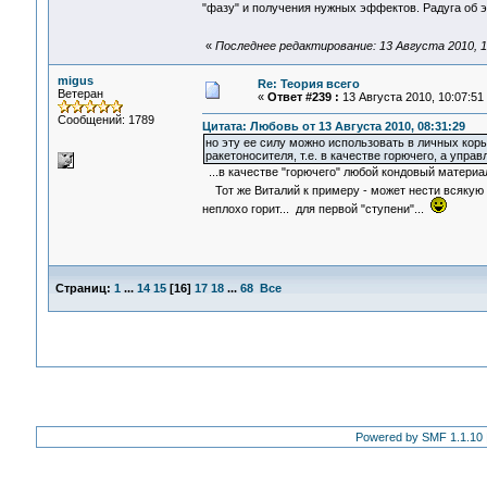
"фазу" и получения нужных эффектов. Радуга об
«
Последнее редактирование: 13 Августа 2010, 1
migus
Re: Теория всего
Ветеран
«
Ответ #239 :
13 Августа 2010, 10:07:51
Сообщений: 1789
Цитата: Любовь от 13 Августа 2010, 08:31:29
но эту ее силу можно использовать в личных кор
ракетоносителя, т.е. в качестве горючего, а управ
...в качестве "горючего" любой кондовый материа
Тот же Виталий к примеру - может нести всяку
неплохо горит... для первой "ступени"...
Страниц:
1
...
14
15
[
16
]
17
18
...
68
Все
Powered by SMF 1.1.10