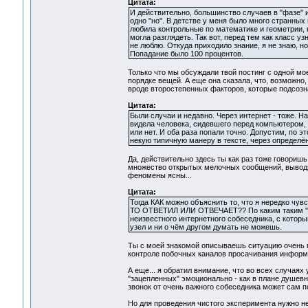
Цитата:
И действительно, большинство случаев в "фазе" и
одно "но". В детстве у меня было много странных
любила контрольные по математике и геометрии, к
могла разглядеть. Так вот, перед тем как класс 
не люблю. Откуда приходило знание, я не знаю, но
Попадание было 100 процентов.
Только что мы обсуждали твой постинг с одной мо
порядке вещей. А еще она сказала, что, возможн
вроде второстепенных факторов, которые подсозн
Цитата:
Были случаи и недавно. Через интернет - тоже. Н
видела человека, сидевшего перед компьютером, 
или нет. И оба раза попали точно. Допустим, по 
некую типичную манеру в тексте, через определён
Да, действительно здесь ты как раз тоже говориш
множество открытых мелочных сообщений, выводя 
феномены ясны...
Цитата:
Тогда КАК можно объяснить то, что я нередко чу
ТО ОТВЕТИЛ ИЛИ ОТВЕЧАЕТ?? По каким таким "ко
неизвестного интернетного собеседника, с которы
узел и ни о чём другом думать не можешь.
Ты с моей знакомой описываешь ситуацию очень п
контроле побочных каналов просачивания информа
А еще... я обратил внимание, что во всех случаях
"зацепленных" эмоционально - как в плане душевно
звонок от очень важного собеседника может сам 
Но для проведения чистого эксперимента нужно н