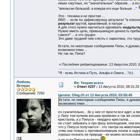
неких смутных, но "значительных" образов ... а е
"апельсин большой, а кожура его еще больше ..."
Это - техника и не простая ...
ИБО ... если ты зафиксируешь результат "в плоско
результат
крутой, креативный, в натуре ...
А для этого нужно научиться одолевать
индульги
Нужно иметь цель, превышающую ценность пребыва
самого" ... а это трудно
Это даже трудней чем слезть с наркотика, это труд
Кстати, по некоторым сообщениям Пипы, я думаю, 
возможностями ...
Не так ли, Пипа?
«
Последнее редактирование: 13 Августа 2010, 04
"Я - есмь Истина и Путь, Альфа и Омега ..."(с)
Любовь
Re: Теория всего
Ветеран
«
Ответ #237 :
13 Августа 2010, 08:31:29
Сообщений: 7250
Цитата: Oleg.Ol от 13 Августа 2010, 03:55:45
Кстати, по некоторым сообщениям Пипы, я думаю, 
возможностями ...
оч сумлительно... бо у нее от ярости все идет, а 
у Лилу тож пупизм весьма проявлен и так же склон
кристалла, а у Пипуси - твердого кристалла...
не стоит забывать и про фазу воплощения, она вн
что у Пипуси получается - это тантра на животном 
этим она только с противоположным полом и задур
хорошо познать ее природу - ее можно использоват
а не куда Пипуся вывезет