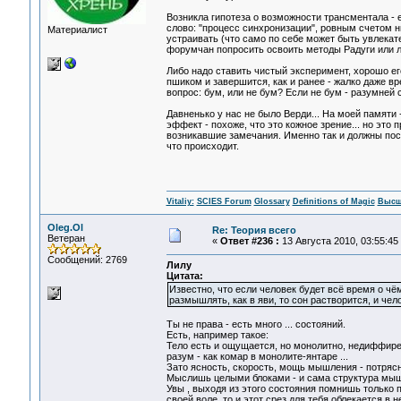
Возникла гипотеза о возможности трансментала - 
слово: "процесс синхронизации", ровным счетом н
Материалист
устраивать (что само по себе может быть увлекат
форумчан попросить освоить методы Радуги или лю
Либо надо ставить чистый эксперимент, хорошо его
пшиком и завершится, как и ранее - жалко даже вр
вопрос: бум, или не бум? Если не бум - разумней 
Давненько у нас не было Верди... На моей памяти
эффект - похоже, что это кожное зрение... но это
возникавшие замечания. Именно так и должны пост
что происходит.
Vitaliy:
SCIES Forum
Glossary
Definitions of Magic
Высш
Oleg.Ol
Re: Теория всего
Ветеран
«
Ответ #236 :
13 Августа 2010, 03:55:45
Сообщений: 2769
Лилу
Цитата:
Известно, что если человек будет всё время о чём
размышлять, как в яви, то сон растворится, и чел
Ты не права - есть много ... состояний.
Есть, например такое:
Тело есть и ощущается, но монолитно, недиффиренц
разум - как комар в монолите-янтаре ...
Зато ясность, скорость, мощь мышления - потрясн
Мыслишь целыми блоками - и сама структура мышл
Увы , выходя из этого состояния помнишь только п
своей воле, то и этот срез для тебя облекается 