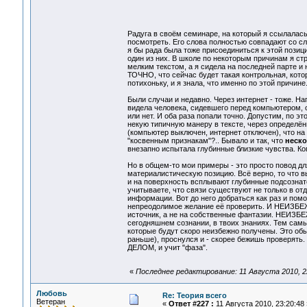
Радуга в своём семинаре, на который я ссылалась
посмотреть. Его слова полностью совпадают со сл
я бы рада была тоже присоединиться к этой позици
один из них. В школе по некоторым причинам я ст
мелким текстом, а я сидела на последней парте и 
ТОЧНО, что сейчас будет такая контрольная, кото
потихоньку, и я знала, что именно по этой причин
Были случаи и недавно. Через интернет - тоже. На
видела человека, сидевшего перед компьютером, о
или нет. И оба раза попали точно. Допустим, по 
некую типичную манеру в тексте, через определённ
(компьютер выключен, интернет отключен), что
"косвенным признакам"?.. Бывало и так, что
неско
внезапно испытала глубинные близкие чувства. Ко
Но в общем-то мои примеры - это просто повод дл
материалистическую позицию. Всё верно, то что в
и на поверхность всплывают глубинные подсознател
учитываете, что связи существуют не только в о
информации. Вот до него добраться как раз и помо
непреодолимое желание её проверить. И НЕИЗБЕ
источник, а не на собственные фантазии. НЕИ
сегодняшнем сознании, в твоих знаниях. Тем самым
которые будут скоро неизбежно получены. Это обыч
раньше), проснулся и - скорее бежишь проверять.
ДЕЛОМ, и учит "фаза".
«
Последнее редактирование: 11 Августа 2010, 2
Любовь
Re: Теория всего
Ветеран
«
Ответ #227 :
11 Августа 2010, 23:20:48 