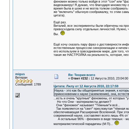
феномен можно только войдя в этот "сон" или "фаз
видеокамеру! Я думаю, что благодаря множеству 
время была в шоке и не могла толком соображать
же "включить" обычную соображалку, то этим сам
цитата).
Ещё раз.
Виталий, все эксперименты были обречены на пров
превосходила силу отдельных личностей. Нужно, ч
Вы.
Ещё хочу сказать пару фраз о достоверности инфо
естественным процессом синхронизации и ничем н
его используем в повседневном мире, для того, 
такая же НАСТРОЙКА на реальность, которая, нес
migus
Re: Теория всего
Ветеран
«
Ответ #232 :
12 Августа 2010, 23:04:00
Сообщений: 1789
Цитата: Лилу от 12 Августа 2010, 22:17:59
Наука - это как бы общепринятые знания, к котор
прикосновении к науке (заземлению), она, естест
...есть и очень "крупные" феномены, от которых "
Но что Они - материалисты делают?
Они "феномен" называют "Тёмным"и всё...
Так появляется на "свет" пресловутая "тёмная мат
обеспечивающая Расширение Вселенной. При этом, 
современной науке, составляет всего лишь 4% от
А остальные 96% - феномен в виде темных - матер
материалистической парадигмы (М П)...