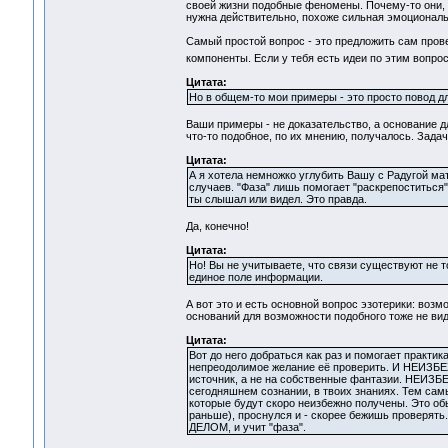
своей жизни подобные феномены. Почему-то они, к
нужна действительно, похоже сильная эмоциональн
Самый простой вопрос - это предложить сам пров
компоненты. Если у тебя есть идеи по этим вопрос
Цитата:
Но в общем-то мои примеры - это просто повод д
Ваши примеры - не доказательство, а основание д
что-то подобное, по их мнению, получалось. Зада
Цитата:
А я хотела немножко углубить Вашу с Радугой ма
случаев. "Фаза" лишь помогает "раскрепоститься"
ты слышал или видел. Это правда.
Да, конечно!
Цитата:
Но! Вы не учитываете, что связи существуют не 
единое поле информации.
А вот это и есть основной вопрос эзотерики: воз
оснований для возможности подобного тоже не вид
Цитата:
Вот до него добраться как раз и помогает практик
непреодолимое желание её проверить. И НЕИЗБ
источник, а не на собственные фантазии. НЕИ
сегодняшнем сознании, в твоих знаниях. Тем самы
которые будут скоро неизбежно получены. Это обыч
раньше), проснулся и - скорее бежишь проверять
ДЕЛОМ, и учит "фаза".