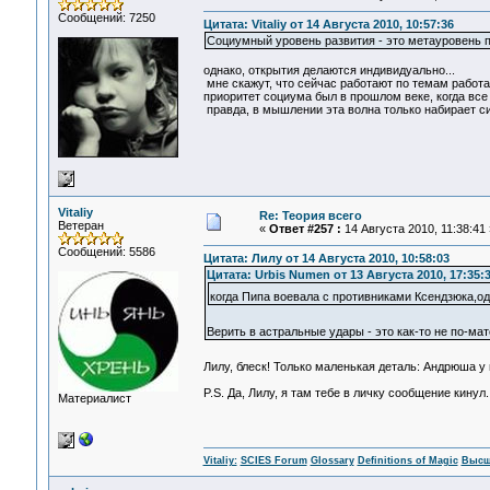
Сообщений: 7250
Цитата: Vitaliy от 14 Августа 2010, 10:57:36
Социумный уровень развития - это метауровень 
однако, открытия делаются индивидуально...
мне скажут, что сейчас работают по темам работаю
приоритет социума был в прошлом веке, когда все 
правда, в мышлении эта волна только набирает сил
Vitaliy
Re: Теория всего
Ветеран
«
Ответ #257 :
14 Августа 2010, 11:38:41 
Сообщений: 5586
Цитата: Лилу от 14 Августа 2010, 10:58:03
Цитата: Urbis Numen от 13 Августа 2010, 17:35:
когда Пипа воевала с противниками Ксендзюка,од
Верить в астральные удары - это как-то не по-м
Лилу, блеск! Только маленькая деталь: Андрюша у 
P.S. Да, Лилу, я там тебе в личку сообщение кинул
Материалист
Vitaliy:
SCIES Forum
Glossary
Definitions of Magic
Высш