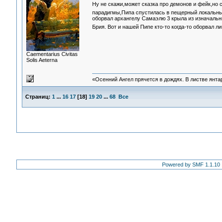
Ну не скажи,может сказка про демонов и фейк,но 
парадигмы,Пипа спустилась в пещерный локальны
оборвал архангелу Самаэлю 3 крыла из изначальны
Брия. Вот и нашей Пипе кто-то когда-то оборвал 
Сaementarius Civitas
Solis Aeterna
«Осенний Ангел прячется в дождях. В листве янтарн
Страниц:
1
...
16
17
[
18
]
19
20
...
68
Все
Powered by SMF 1.1.10