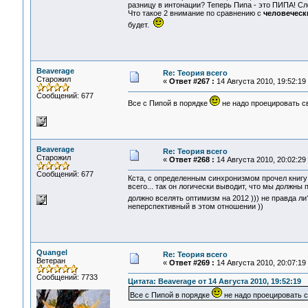
разницу в интонации? Теперь Пипа - это ПИПА! С
Что такое 2 внимание по сравнению с
человеческ
будет.
Beaverage
Re: Теория всего
Старожил
«
Ответ #267 :
14 Августа 2010, 19:52:19
Сообщений: 677
Все с Пипой в порядке
не надо проецировать с
Beaverage
Re: Теория всего
Старожил
«
Ответ #268 :
14 Августа 2010, 20:02:29
Сообщений: 677
Кста, с определенным синхронизмом прочел книгу
всего... так он логически выводит, что мы должны
должно вселять оптимизм на 2012 ))) не правда л
неперспективный в этом отношении ))
Quangel
Re: Теория всего
Ветеран
«
Ответ #269 :
14 Августа 2010, 20:07:19
Сообщений: 7733
Цитата: Beaverage от 14 Августа 2010, 19:52:19
Все с Пипой в порядке
не надо проецировать с