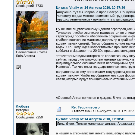
Сообщений: 7733
Цитата: Vitaliy от 14 Августа 2010, 10:57:36
Андрюша, тут ты неправ, а прав Валера. Социумн
человеку он дал многое: совместный труд (которы
жрущих отшельников - прямой путь к деградации.
Ну не мне ли,увлеченному идеями эгрегоров,как 
Только вот любая эволюция развивается по спира
структуры,способной обеспечить сохранение инф
крайнее положение маятника,например в крайний 
коллективных связей. Потом обратно но уже на но
годах ХХв. Тогда идея коллективизма пронзила в
каббалы в Израиле - на 20-30е пришлась молодост
Сaementarius Civitas
Solis Aeterna
тоталитарные идеи которого по коллективному шт
сейчас перед сингулярностью маятник качнулся в
индивидуальное сознание всем необходимым для ж
Нанотех". Так что слом государственных конструк
направляемых ему организмом государства,прихо
коллективизму. Чтобы на обратном его ходе форм
связи,которые будут принципиально отличными 
«Осенний Ангел прячется в дождях. В листве янтарн
Любовь
Re: Теория всего
Ветеран
«
Ответ #261 :
14 Августа 2010, 17:10:52
Сообщений: 7250
Цитата: Vitaliy от 14 Августа 2010, 11:38:41
Лилу, блеск! Только маленькая деталь: Андрюша у 
а нашим материалистам алкать волшебную палочк