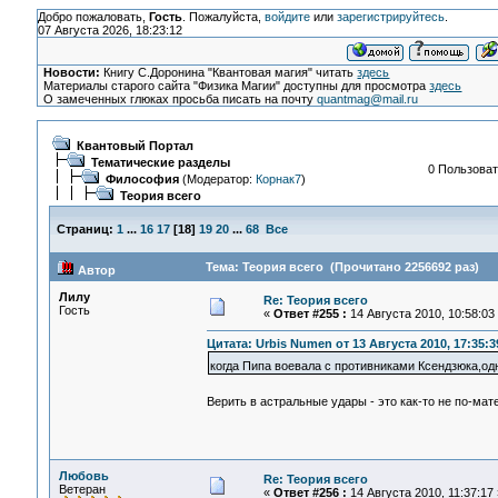
Добро пожаловать,
Гость
. Пожалуйста,
войдите
или
зарегистрируйтесь
.
07 Августа 2026, 18:23:12
Новости:
Книгу С.Доронина "Квантовая магия" читать
здесь
Материалы старого сайта "Физика Магии" доступны для просмотра
здесь
О замеченных глюках просьба писать на почту
quantmag@mail.ru
Квантовый Портал
Тематические разделы
0 Пользоват
Философия
(Модератор:
Корнак7
)
Теория всего
Страниц:
1
...
16
17
[
18
]
19
20
...
68
Все
Тема: Теория всего (Прочитано 2256692 раз)
Автор
Лилу
Re: Теория всего
Гость
«
Ответ #255 :
14 Августа 2010, 10:58:03
Цитата: Urbis Numen от 13 Августа 2010, 17:35:3
когда Пипа воевала с противниками Ксендзюка,од
Верить в астральные удары - это как-то не по-ма
Любовь
Re: Теория всего
Ветеран
«
Ответ #256 :
14 Августа 2010, 11:37:17 