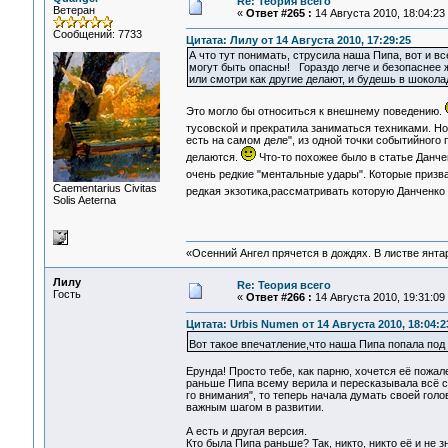
Re: Теория всего
Ветеран
«
Ответ #265 :
14 Августа 2010, 18:04:23
Сообщений: 7733
Цитата: Лилу от 14 Августа 2010, 17:29:25
А что тут понимать, струсила наша Пипа, вот и вс
могут быть опасны! Гораздо легче и безопаснее жи
или смотри как другие делают, и будешь в шокола
Это могло бы относиться к внешнему поведению.
тусовской и прекратила заниматься техниками. Н
есть на самом деле", из одной точки событийного
делаются.
Что-то похожее было в статье Данч
очень редкие "ментальные удары". Которые приз
Сaementarius Civitas
редкая экзотика,рассматривать которую Данченко 
Solis Aeterna
«Осенний Ангел прячется в дождях. В листве янтарн
Лилу
Re: Теория всего
Гость
«
Ответ #266 :
14 Августа 2010, 19:31:09
Цитата: Urbis Numen от 14 Августа 2010, 18:04:2
Вот такое впечатление,что наша Пипа попала под
Ерунда! Просто тебе, как парню, хочется её пожал
раньше Пипа всему верила и пересказывала всё со
го внимания", то теперь начала думать своей голов
важным шагом в развитии.
А есть и другая версия.
Кто была Пипа раньше? Так, никто, никто её и не