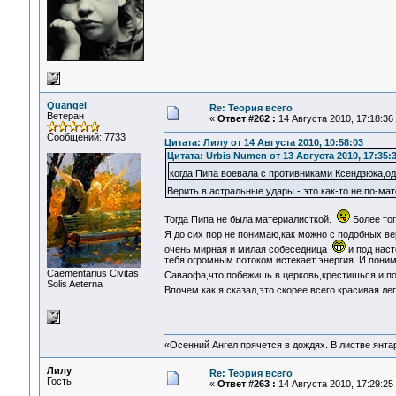
Quangel
Re: Теория всего
Ветеран
«
Ответ #262 :
14 Августа 2010, 17:18:36
Сообщений: 7733
Цитата: Лилу от 14 Августа 2010, 10:58:03
Цитата: Urbis Numen от 13 Августа 2010, 17:35:
когда Пипа воевала с противниками Ксендзюка,од
Верить в астральные удары - это как-то не по-м
Тогда Пипа не была материалисткой.
Более тог
Я до сих пор не понимаю,как можно с подобных в
очень мирная и милая собеседница
и под наст
тебя огромным потоком истекает энергия. И поним
Сaementarius Civitas
Саваофа,что побежишь в церковь,крестишься и п
Solis Aeterna
Впочем как я сказал,это скорее всего красивая 
«Осенний Ангел прячется в дождях. В листве янтарн
Лилу
Re: Теория всего
Гость
«
Ответ #263 :
14 Августа 2010, 17:29:25