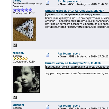
valeriy
Re: Теория всего
Глобальный модератор
«
Ответ #258 :
14 Августа 2010, 11:44:32 
Ветеран
Цитата: Любовь от 14 Августа 2010, 11:37:17
Сообщений: 4167
однако, открытия делаются индивидуально...
Конечно индивидуально. Но самодостаточный инди
острове - например открыть источник питьевой в
начиная от детского возраста и вплоть до его обр
осуществляется институтами социально-ориенти
Любовь
Re: Теория всего
Ветеран
«
Ответ #259 :
14 Августа 2010, 17:08:25
Сообщений: 7250
Цитата: valeriy от 14 Августа 2010, 11:44:32
Вся эта настройка (рихтовка) индивида осущест
эту рихтовку можно и зомбированием назвать, хотя
Quangel
Re: Теория всего
Ветеран
«
Ответ #260 :
14 Августа 2010, 17:09:19