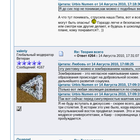
Цитата: Urbis Numen от 14 Августа 2010, 17:18:3
Я до сих пор не понимаю,как можно с подобных в
А что тут понимать, струсила наша Пипа, вот и все
могут быть опасны!
Гораздо легче и безопаснее
или смотри как другие делают, и будешь в шокола
плане, кому понравится?.. ))
valeriy
Re: Теория всего
Глобальный модератор
«
Ответ #264 :
14 Августа 2010, 17:31:07
Ветеран
Цитата: Любовь от 14 Августа 2010, 17:08:25
Сообщений: 4167
эту рихтовку можно и зомбированием назвать, хот
Зомбирование - это негласное навязывание каких
образования происходит на добровольной основе. 
дальнейшего развития социума.
Цитата: Urbis Numen от 14 Августа 2010, 17:09:1
Только вот любая эволюция развивается по спир
Цитата: Urbis Numen от 14 Августа 2010, 17:09:1
Так вот сейчас перед сингулярностью маятник кач
Я не буду вступать в дискуссию - скорее всего, д
три столетия. В истории это уже было, когда евро
мусульманский восток продвигал знания. Это и з
медресе-университетами, и Каир - сокровищница зн
пробуждается.
Quangel