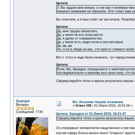
Цитата:
3. Вы задали мне вопрос о том как я понимаю неко
никакого внимания не обратили. Этот ответ вам у
Вы ответили, а я ваш ответ не засчитала. Попробу
Цитата:
Да, мне трудно объяснять.
Да, у меня не все получается.
Да, я далек от совершенства.
Да, у меня есть недостатки и они весомые.
Да, да, да.
Но, я не в обиде на вас, это просто элемент моей
Вот с этого и надо было начинать, тут народ пони
Цитата:
Если, Вы, Ариадна, передумаете и заинтересуете
последовательно и приложу все свои силы, что б
Сформулируйте чётко и кратко результаты ваших и
Quangel
Re: Аксиома теории познания.
Ветеран
«
Ответ #39 :
01 Июня 2010, 18:41:06 »
Сообщений: 7735
Цитата: Ариадна от 01 Июня 2010, 18:21:47
Сформулируйте чётко и кратко результаты ваших 
Ох,очередные эмпирически нащупанные и кое-как
изучая сферу Блоха ничего иного "открыть" прост