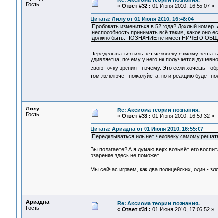
Re: Аксиома теории познания.
Гость
«
Ответ #32 :
01 Июня 2010, 16:55:07 »
Цитата: Лилу от 01 Июня 2010, 16:48:04
Пробовать измениться в 52 года? Дохлый номер.
неспособность принимать всё таким, какое оно ес
должно быть. ПОЗНАНИЕ не имеет НИЧЕГО ОБЩЕ
Переделываться иль нет человеку самому решат
удивляетца, почему у него не получается душевно
свою точку зрения - почему. Это если хочешь - обр
том же ключе - пожалуйста, но и реакцию будет
Лилу
Re: Аксиома теории познания.
Гость
«
Ответ #33 :
01 Июня 2010, 16:59:32 »
Цитата: Ариадна от 01 Июня 2010, 16:55:07
Переделываться иль нет человеку самому решать
Вы полагаете? А я думаю верх возьмёт его воспит
озарение здесь не поможет.
Мы сейчас играем, как два полицейских, один - зл
Ариадна
Re: Аксиома теории познания.
Гость
«
Ответ #34 :
01 Июня 2010, 17:06:52 »