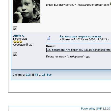
и чем Вы отличаетесь? - бахвалиться любит всяк
Artem K.
Re: Аксиома теории познания.
Постоялец
«
Ответ #44 :
01 Июня 2010, 19:31:43 »
Сообщений: 207
Цитата:
или полагаете, что перечень Ваших вопросов име
Перед личными "разборками" - да.
Страниц:
1
2
[
3
]
4
5
...
13
Все
Powered by SMF 1.1.10