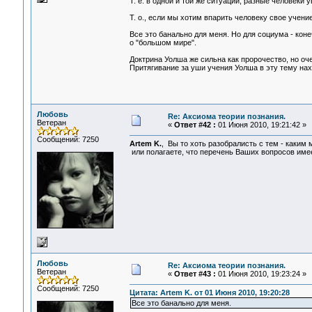
Т. е. в одной и той же ситуации, разные человеки у
Т. о., если мы хотим впарить человеку свое учени
Все это банально для меня. Но для социума - коне
о "большом мире".
Доктрина Уолша же сильна как пророчество, но оче
Притягивание за уши учения Уолша в эту тему нах
Любовь
Re: Аксиома теории познания.
Ветеран
«
Ответ #42 :
01 Июня 2010, 19:21:42 »
Сообщений: 7250
Artem K.
, Вы то хоть разобралисть с тем - каки
или полагаете, что перечень Ваших вопросов име
Любовь
Re: Аксиома теории познания.
Ветеран
«
Ответ #43 :
01 Июня 2010, 19:23:24 »
Сообщений: 7250
Цитата: Artem K. от 01 Июня 2010, 19:20:28
Все это банально для меня.