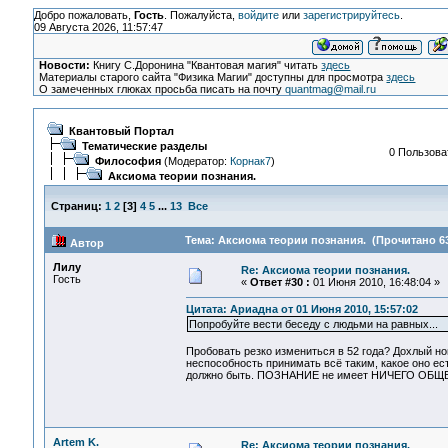
Добро пожаловать,
Гость
. Пожалуйста,
войдите
или
зарегистрируйтесь
.
09 Августа 2026, 11:57:47
Новости:
Книгу С.Доронина "Квантовая магия" читать
здесь
Материалы старого сайта "Физика Магии" доступны для просмотра
здесь
О замеченных глюках просьба писать на почту
quantmag@mail.ru
Квантовый Портал
Тематические разделы
0 Пользоват
Философия
(Модератор:
Корнак7
)
Аксиома теории познания.
Страниц:
1
2
[
3
]
4
5
...
13
Все
Тема: Аксиома теории познания. (Прочитано 63
Автор
Лилу
Re: Аксиома теории познания.
Гость
«
Ответ #30 :
01 Июня 2010, 16:48:04 »
Цитата: Ариадна от 01 Июня 2010, 15:57:02
Попробуйте вести беседу с людьми на равных...
Пробовать резко измениться в 52 года? Дохлый н
неспособность принимать всё таким, какое оно ест
должно быть. ПОЗНАНИЕ не имеет НИЧЕГО ОБЩЕ
Artem K.
Re: Аксиома теории познания.