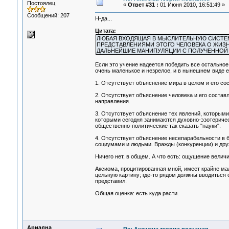
Постоялец
«
Ответ #31 :
01 Июня 2010, 16:51:49 »
Сообщений: 207
Н-да...
Цитата:
ЛЮБАЯ ВХОДЯЩАЯ В МЫСЛИТЕЛЬНУЮ СИСТЕМ
ПРЕДСТАВЛЕНИЯМИ ЭТОГО ЧЕЛОВЕКА О ЖИЗН
ДАЛЬНЕЙШИЕ МАНИПУЛЯЦИИ С ПОЛУЧЕННОЙ
Если это учение надеется победить все остальное 
очень маленькое и незрелое, и в нынешнем виде ем
1. Отсутствует объяснение мира в целом и его со
2. Отсутствует объяснение человека и его состав
направления.
3. Отсутствует объяснение тех явлений, которыми
которыми сегодня занимаются духовно-эзотеричес
общественно-политические так сказать "науки".
4. Отсутствует объяснение несепарабельности в 
социумами и людьми. Вражды (конкуренции) и дру
Ничего нет, в общем. А что есть: ощущение величи
Аксиома, процитированная мной, имеет крайне ма
цельную картину; где-то рядом должны вводиться о
представил.
Общая оценка: есть куда расти.
Ариадна