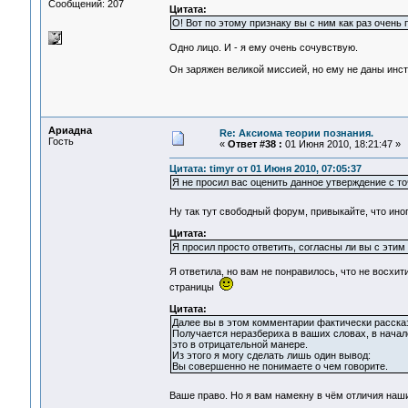
Сообщений: 207
Цитата:
О! Вот по этому признаку вы с ним как раз очень 
Одно лицо. И - я ему очень сочувствую.
Он заряжен великой миссией, но ему не даны инст
Ариадна
Re: Аксиома теории познания.
Гость
«
Ответ #38 :
01 Июня 2010, 18:21:47 »
Цитата: timyr от 01 Июня 2010, 07:05:37
Я не просил вас оценить данное утверждение с то
Ну так тут свободный форум, привыкайте, что ино
Цитата:
Я просил просто ответить, согласны ли вы с этим
Я ответила, но вам не понравилось, что не восхи
страницы
Цитата:
Далее вы в этом комментарии фактически рассказ
Получается неразбериха в ваших словах, в начале
это в отрицательной манере.
Из этого я могу сделать лишь один вывод:
Вы совершенно не понимаете о чем говорите.
Ваше право. Но я вам намекну в чём отличия наш