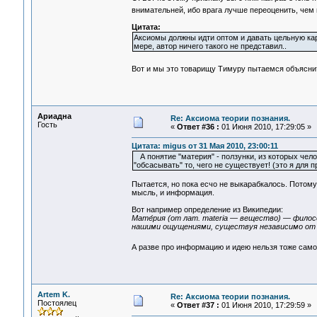
внимательней, ибо врага лучше переоценить, чем
Цитата:
Аксиомы должны идти оптом и давать цельную кар
мере, автор ничего такого не представил..
Вот и мы это товарищу Тимуру пытаемся объяснит
Ариадна
Re: Аксиома теории познания.
Гость
«
Ответ #36 :
01 Июня 2010, 17:29:05 »
Цитата: migus от 31 Мая 2010, 23:00:11
А понятие "материя" - ползунки, из которых чело
"обсасывать" то, чего не существует! (это я дл
Пытается, но пока есчо не выкарабкалось. Потому
мысль, и информация.
Вот например определение из Википедии:
Мате́рия (от лат. materia — вещество) — фило
нашими ощущениями, существуя независимо от 
А разве про информацию и идею нельзя тоже сам
Artem K.
Re: Аксиома теории познания.
Постоялец
«
Ответ #37 :
01 Июня 2010, 17:29:59 »