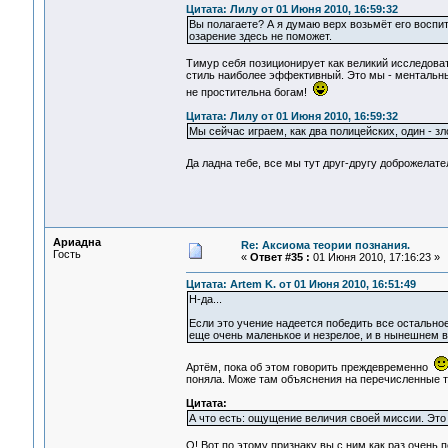
Цитата: Лилу от 01 Июня 2010, 16:59:32
Вы полагаете? А я думаю верх возьмёт его воспит
озарение здесь не поможет.
Тимур себя позиционирует как великий исследова
стиль наиболее эффективный. Это мы - ментальны
не простительна богам!
Цитата: Лилу от 01 Июня 2010, 16:59:32
Мы сейчас играем, как два полицейских, один - зл
Да ладна тебе, все мы тут друг-другу доброжелат
Ариадна
Re: Аксиома теории познания.
Гость
«
Ответ #35 :
01 Июня 2010, 17:16:23 »
Цитата: Artem K. от 01 Июня 2010, 16:51:49
Н-да...
Если это учение надеется победить все остальное 
еще очень маленькое и незрелое, и в нынешнем ви
Артём, пока об этом говорить преждевременно
поняла. Може там объяснения на перечисленные 
Цитата:
А что есть: ощущение величия своей миссии. Это 
О! Вот по этому признаку вы с ним как раз очень 