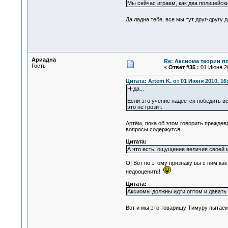
Мы сейчас играем, как два полицейских
Да ладна тебе, все мы тут друг-другу
Ариадна
Re: Аксиома теории п
Гость
«
Ответ #35 :
01 Июня 20
Цитата: Artem K. от 01 Июня 2010, 16
Н-да...
Если это учение надеется победить вс
это не грозит.
Артём, пока об этом говорить прежд
вопросы содержутся.
Цитата:
А что есть: ощущение величия своей м
О! Вот по этому признаку вы с ним ка
недооценить!
Цитата:
Аксиомы должны идти оптом и давать ц
Вот и мы это товарищу Тимуру пытаем