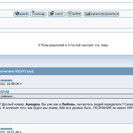
0 Пользователей и 3 Гостей смотрят эту тему.
очитано 631471 раз)
ознания.
10, 16:48:04 »
:57:02
 равных...
а? Дохлый номер.
Ариадна
, Вы уже как и
Любовь
, пытаетесь людей переделать? Скоре
у. И иллюзия того, как будто мы знаем, КАК всё должно быть. ПОЗНАНИЕ не имеет Н
ознания.
10, 16:51:49 »