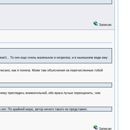
Записан
лом!)... То оно еще очень маленькое и незрелое, и в нынешнем виде ему
аписано, как я поняла. Може там объяснения на перечисленные тобой
к нему приглядись внимательней, ибо врага лучше переоценить, чем
ет. По крайней мере, автор ничего такого не представил..
Записан