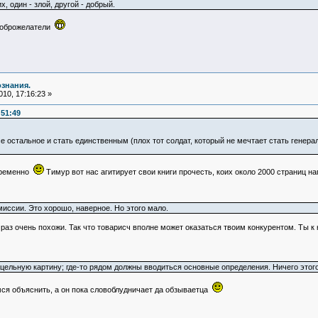
, один - злой, другой - добрый.
 доброжелатели
ознания.
10, 17:16:23 »
:51:49
е остальное и стать единственным (плох тот солдат, который не мечтает стать генера
евременно
Тимур вот нас агитирует свои книги прочесть, коих около 2000 страниц н
иссии. Это хорошо, наверное. Но этого мало.
к раз очень похожи. Так что товарисч вполне может оказаться твоим конкурентом. Ты 
ельную картину; где-то рядом должны вводиться основные определения. Ничего этого н
ся объяснить, а он пока словоблудничает да обзываетца