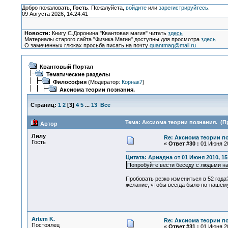
Добро пожаловать,
Гость
. Пожалуйста,
войдите
или
зарегистрируйтесь
.
09 Августа 2026, 14:24:41
Новости:
Книгу С.Доронина "Квантовая магия" читать
здесь
Материалы старого сайта "Физика Магии" доступны для просмотра
здесь
О замеченных глюках просьба писать на почту
quantmag@mail.ru
Квантовый Портал
Тематические разделы
Философия
(Модератор:
Корнак7
)
Аксиома теории познания.
Страниц:
1
2
[
3
]
4
5
...
13
Все
Тема: Аксиома теории познания. (Пр
Автор
Лилу
Re: Аксиома теории п
Гость
«
Ответ #30 :
01 Июня 20
Цитата: Ариадна от 01 Июня 2010, 15
Попробуйте вести беседу с людьми на
Пробовать резко измениться в 52 год
желание, чтобы всегда было по-нашем
Artem K.
Re: Аксиома теории п
Постоялец
«
Ответ #31 :
01 Июня 20