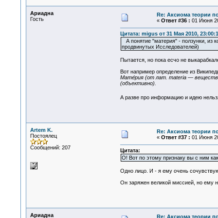
Ариадна
Re: Аксиома теории п
Гость
«
Ответ #36 :
01 Июня 20
Цитата: migus от 31 Мая 2010, 23:00:
А понятие "материя" - ползунки, из к
продвинутых Исследователей)
Пытается, но пока есчо не выкарабкал
Вот например определение из Википед
Мате́рия (от лат. materia — вещест
(объективно).
А разве про информацию и идею нельз
Artem K.
Re: Аксиома теории п
Постоялец
«
Ответ #37 :
01 Июня 20
Сообщений: 207
Цитата:
О! Вот по этому признаку вы с ним как
Одно лицо. И - я ему очень сочувству
Он заряжен великой миссией, но ему н
Ариадна
Re: Аксиома теории п