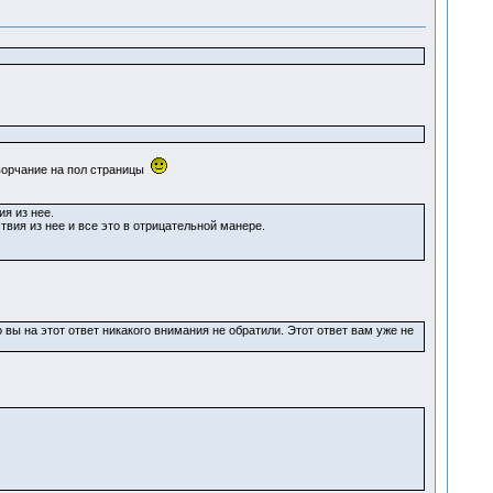
 ворчание на пол страницы
я из нее.
вия из нее и все это в отрицательной манере.
 вы на этот ответ никакого внимания не обратили. Этот ответ вам уже не