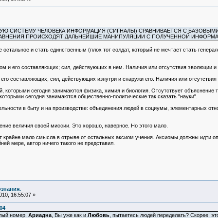
Ю СИСТЕМУ ЧЕЛОВЕКА ИНФОРМАЦИЯ (СИГНАЛЫ) СРАВНИВАЕТСЯ С БАЗОВЫМИ
СРАВНЕНИЯ ПРОИСХОДЯТ ДАЛЬНЕЙШИЕ МАНИПУЛЯЦИИ С ПОЛУЧЕННОЙ ИНФОРМ
 остальное и стать единственным (плох тот солдат, который не мечтает стать генерал
ом и его составляющих; сил, действующих в нем. Наличия или отсутствия эволюции и
 его составляющих, сил, действующих изнутри и снаружи его. Наличия или отсутствия
й, которыми сегодня занимаются физика, химия и биология. Отсутствует объяснение 
которыми сегодня занимаются общественно-политические так сказать "науки".
ельности в быту и на производстве: объединения людей в социумы, элементарных от
щение величия своей миссии. Это хорошо, наверное. Но этого мало.
т крайне мало смысла в отрыве от остальных аксиом учения. Аксиомы должны идти оп
йней мере, автор ничего такого не представил.
ознания.
10, 16:55:07 »
04
хлый номер.
Ариадна
, Вы уже как и
Любовь
, пытаетесь людей переделать? Скорее, эт