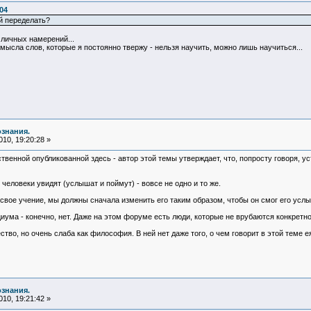
04
й переделать?
личных намерений...
ысла слов, которые я постоянно твержу - нельзя научить, можно лишь научиться...
ознания.
10, 19:20:28 »
твенной опубликованной здесь - автор этой темы утверждает, что, попросту говоря, ус
е человеки увидят (услышат и поймут) - вовсе не одно и то же.
у свое учение, мы должны сначала изменить его таким образом, чтобы он смог его усл
иума - конечно, нет. Даже на этом форуме есть люди, которые не врубаются конкретно
тво, но очень слаба как философия. В ней нет даже того, о чем говорит в этой теме 
ознания.
10, 19:21:42 »