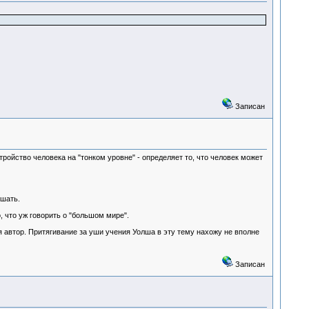
Записан
тройство человека на "тонком уровне" - определяет то, что человек может
ышать.
, что уж говорить о "большом мире".
ея автор. Притягивание за уши учения Уолша в эту тему нахожу не вполне
Записан