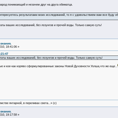
 народ понимающий и незачем друг на друга обижатца.
интересуетесь результатами моих исследований, то я с удовольствием вам все буду о
аты ваших исследований, без лозунгов и прочей воды. Только самую суть!
ознания.
10, 18:41:06 »
:21:47
таты ваших исследований, без лозунгов и прочей воды. Только самую суть!
 и кое-как коряво сформулированные законы Новой Духовности Уолша,что же еще...
истве янтарной, в переливах света...» (c)
ознания.
10, 19:17:58 »