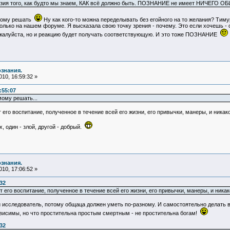
юзия того, как будто мы знаем, КАК всё должно быть. ПОЗНАНИЕ не имеет НИЧЕГО ОБ
амому решать
Ну как кого-то можна переделывать без егойного на то желания? Тиму
олько на нашем форуме. Я высказала свою точку зрения - почему. Это если хочешь - о
ожалуйста, но и реакцию будет получать соответствующую. И это тоже ПОЗНАНИЕ
ознания.
10, 16:59:32 »
:55:07
ому решать...
 его воспитание, полученное в течение всей его жизни, его привычки, манеры, и ника
, один - злой, другой - добрый.
ознания.
10, 17:06:52 »
32
 его воспитание, полученное в течение всей его жизни, его привычки, манеры, и ника
й исследователь, потому общаца должен уметь по-разному. И самостоятельно делать 
ависимы, но что простительна простым смертным - не простительна богам!
32