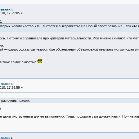
ознания.
10, 17:29:05 »
11
оторых человечество УЖЕ пытается выкарабкаться в Новый пласт познания... так что не
ось. Потому и спрашивала про критерии матерьяльности. Ибо многие считают, что ма
ии:
во) — философская категория для обозначения объективной реальности, которая
я тоже самое сказать?
ознания.
10, 17:29:59 »
 раз очень похожи.
ю.
е даны инструменты для ее выполнения. Типа, по дороге сам должен найти. Но - не на
ознания.