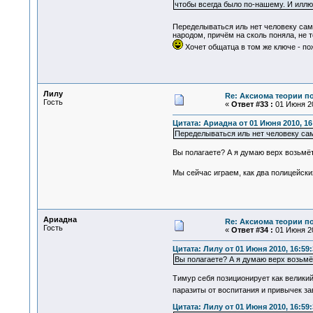
чтобы всегда было по-нашему. И илл
Переделываться иль нет человеку с
народом, причём на сколь поняла, не т
Хочет общатца в том же ключе - п
Лилу
Re: Аксиома теории п
Гость
«
Ответ #33 :
01 Июня 20
Цитата: Ариадна от 01 Июня 2010, 16
Переделываться иль нет человеку сам
Вы полагаете? А я думаю верх возьмёт
Мы сейчас играем, как два полицейских
Ариадна
Re: Аксиома теории п
Гость
«
Ответ #34 :
01 Июня 20
Цитата: Лилу от 01 Июня 2010, 16:59:
Вы полагаете? А я думаю верх возьмёт
Тимур себя позиционирует как велики
паразиты от воспитания и привычек з
Цитата: Лилу от 01 Июня 2010, 16:59: