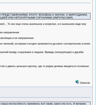
 ПРЕДСТАВЛЕНИЯМИ ЭТОГО ЧЕЛОВЕКА О ЖИЗНИ, О МИРОЗДАНИИ,
АЦИЕЙ ИЛИ НЕПОНЯТНЫМИ СИГНАЛАМИ (ИМПУЛЬСАМИ).
ом!)... То оно еще очень маленькое и незрелое, и в нынешнем виде ему
 ее направления.
 эволюции и ее направления.
тех явлений, которыми сегодня занимаются духовно-эзотерические учения.
ношений между социумами и людьми. Вражды (конкуренции) и дружбы
том и давать цельную картину; где-то рядом должны вводиться основные
Записан
о наша неспособность принимать всё таким, какое оно есть. И желание,