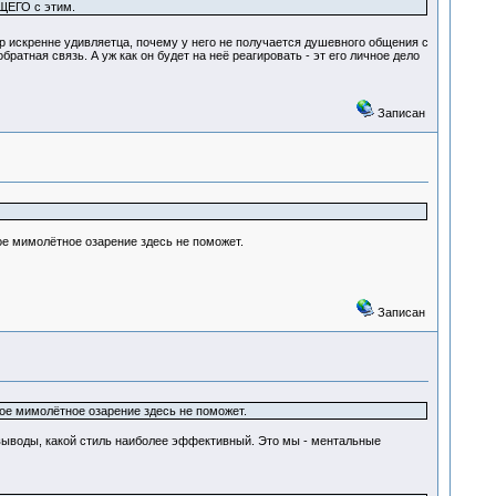
ЩЕГО с этим.
р искренне удивляетца, почему у него не получается душевного общения с
братная связь. А уж как он будет на неё реагировать - эт его личное дело
Записан
кое мимолётное озарение здесь не поможет.
Записан
кое мимолётное озарение здесь не поможет.
выводы, какой стиль наиболее эффективный. Это мы - ментальные