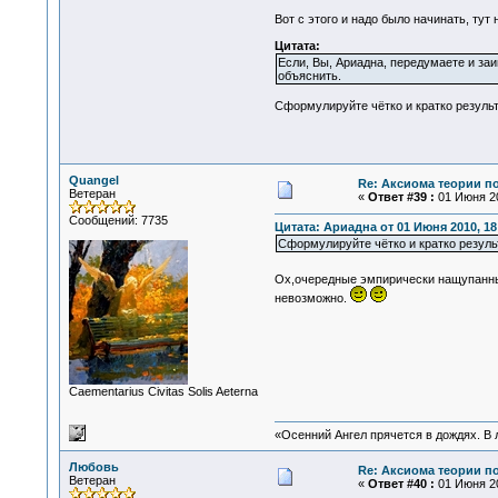
Вот с этого и надо было начинать, тут
Цитата:
Если, Вы, Ариадна, передумаете и за
объяснить.
Сформулируйте чётко и кратко результ
Quangel
Re: Аксиома теории п
Ветеран
«
Ответ #39 :
01 Июня 20
Сообщений: 7735
Цитата: Ариадна от 01 Июня 2010, 18
Сформулируйте чётко и кратко резуль
Ох,очередные эмпирически нащупанные
невозможно.
Сaementarius Civitas Solis Aeterna
«Осенний Ангел прячется в дождях. В л
Любовь
Re: Аксиома теории п
Ветеран
«
Ответ #40 :
01 Июня 20