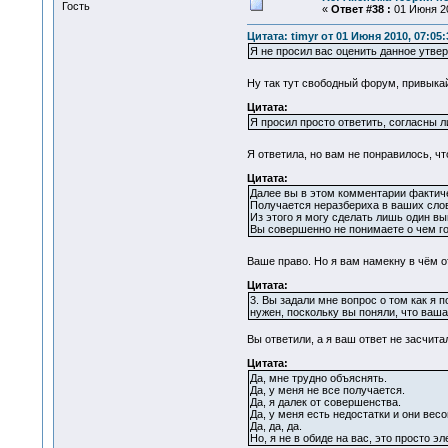
Гость
«
Ответ #38 :
01 Июня 20
Цитата: timyr от 01 Июня 2010, 07:05:
Я не просил вас оценить данное утвер
Ну так тут свободный форум, привыкай
Цитата:
Я просил просто ответить, согласны л
Я ответила, но вам не понравилось, ч
Цитата:
Далее вы в этом комментарии фактиче
Получается неразбериха в ваших слова
Из этого я могу сделать лишь один вы
Вы совершенно не понимаете о чем го
Ваше право. Но я вам намекну в чём 
Цитата:
3. Вы задали мне вопрос о том как я 
нужен, поскольку вы поняли, что ваша
Вы ответили, а я ваш ответ не засчита
Цитата:
Да, мне трудно объяснять.
Да, у меня не все получается.
Да, я далек от совершенства.
Да, у меня есть недостатки и они вес
Да, да, да.
Но, я не в обиде на вас, это просто э