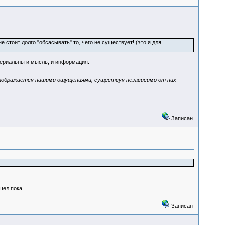
 стоит долго "обсасывать" то, чего не существует! (это я для
териальны и мысль, и информация.
 отображается нашими ощущениями, существуя независимо от них
Записан
шел пока.
Записан