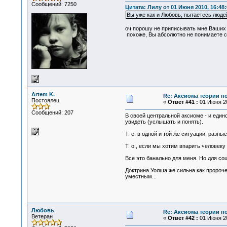
Сообщений: 7250
Цитата: Лилу от 01 Июня 2010, 16:48:
Вы уже как и Любовь, пытаетесь люде
оч порошу не приписывать мне Ваших 
похоже, Вы абсолютно не понимаете см
Artem K.
Re: Аксиома теории п
Постоялец
«
Ответ #41 :
01 Июня 20
Сообщений: 207
В своей центральной аксиоме - и единс
увидеть (услышать и понять).
Т. е. в одной и той же ситуации, разны
Т. о., если мы хотим впарить человек
Все это банально для меня. Но для соц
Доктрина Уолша же сильна как пророчес
уместным...
Любовь
Re: Аксиома теории п
Ветеран
«
Ответ #42 :
01 Июня 20