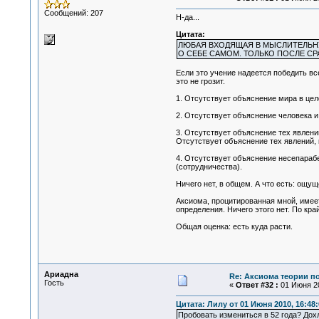
Сообщений: 207
Н-да...
Цитата:
ЛЮБАЯ ВХОДЯЩАЯ В МЫСЛИТЕЛЬНУ
О СЕБЕ САМОМ. ТОЛЬКО ПОСЛЕ 
Если это учение надеется победить все
это не грозит.
1. Отсутствует объяснение мира в цел
2. Отсутствует объяснение человека и
3. Отсутствует объяснение тех явлени
Отсутствует объяснение тех явлений, 
4. Отсутствует объяснение несепараб
(сотрудничества).
Ничего нет, в общем. А что есть: ощу
Аксиома, процитированная мной, имее
определения. Ничего этого нет. По кра
Общая оценка: есть куда расти.
Ариадна
Re: Аксиома теории п
Гость
«
Ответ #32 :
01 Июня 20
Цитата: Лилу от 01 Июня 2010, 16:48:
Пробовать измениться в 52 года? До