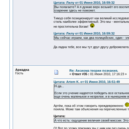
Цитата: Лилу от 01 Июня 2010, 16:59:32
Вы полагаете? А я думаю верх возьмёт его воспит
озарение здесь не поможет.
Тимур себя позиционирует как великий исследова
стиль наиболее эффективный. Это мы - ментальны
не простительна богам!
Цитата: Лилу от 01 Июня 2010, 16:59:32
Мы сейчас играем, как два полицейских, один - зл
Да ладна тебе, все мы тут друг-другу доброжелат
Ариадна
Re: Аксиома теории познания.
Гость
«
Ответ #35 :
01 Июня 2010, 17:16:23 »
Цитата: Artem K. от 01 Июня 2010, 16:51:49
Н-да...
Если это учение надеется победить все остальное 
еще очень маленькое и незрелое, и в нынешнем ви
Артём, пока об этом говорить преждевременно
поняла. Може там объяснения на перечисленные 
Цитата:
А что есть: ощущение величия своей миссии. Это 
О! Вот по этому признаку вы с ним как раз очень 