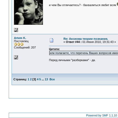
и чем Вы отличаетесь? - бахвалиться любит всяк
Artem K.
Re: Аксиома теории познания.
Постоялец
«
Ответ #44 :
01 Июня 2010, 19:31:43 »
Сообщений: 207
Цитата:
или полагаете, что перечень Ваших вопросов име
Перед личными "разборками" - да.
Страниц:
1
2
[
3
]
4
5
...
13
Все
Powered by SMF 1.1.10