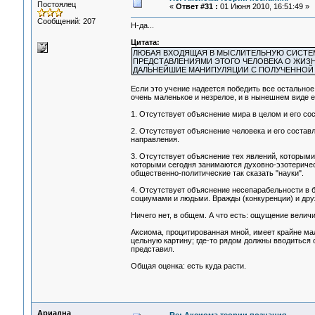
Постоялец
«
Ответ #31 :
01 Июня 2010, 16:51:49 »
Сообщений: 207
Н-да...
Цитата:
ЛЮБАЯ ВХОДЯЩАЯ В МЫСЛИТЕЛЬНУЮ СИСТЕМ
ПРЕДСТАВЛЕНИЯМИ ЭТОГО ЧЕЛОВЕКА О ЖИЗН
ДАЛЬНЕЙШИЕ МАНИПУЛЯЦИИ С ПОЛУЧЕННОЙ
Если это учение надеется победить все остальное 
очень маленькое и незрелое, и в нынешнем виде ем
1. Отсутствует объяснение мира в целом и его со
2. Отсутствует объяснение человека и его состав
направления.
3. Отсутствует объяснение тех явлений, которыми
которыми сегодня занимаются духовно-эзотеричес
общественно-политические так сказать "науки".
4. Отсутствует объяснение несепарабельности в 
социумами и людьми. Вражды (конкуренции) и дру
Ничего нет, в общем. А что есть: ощущение величи
Аксиома, процитированная мной, имеет крайне ма
цельную картину; где-то рядом должны вводиться о
представил.
Общая оценка: есть куда расти.
Ариадна