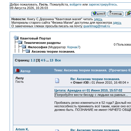
Добро пожаловать,
Гость
. Пожалуйста,
войдите
или
зарегистрируйтесь
.
09 Августа 2026, 16:26:03
Новости:
Книгу С.Доронина "Квантовая магия" читать
здесь
Материалы старого сайта "Физика Магии" доступны для просмотра
здесь
О замеченных глюках просьба писать на почту
quantmag@mail.ru
Квантовый Портал
Тематические разделы
0 Пользоват
Философия
(Модератор:
Корнак7
)
Аксиома теории познания.
Страниц:
1
2
[
3
]
4
5
...
13
Все
Тема: Аксиома теории познания. (Прочитано 63
Автор
Лилу
Re: Аксиома теории познания.
Гость
«
Ответ #30 :
01 Июня 2010, 16:48:04 »
Цитата: Ариадна от 01 Июня 2010, 15:57:02
Попробуйте вести беседу с людьми на равных...
Пробовать резко измениться в 52 года? Дохлый н
неспособность принимать всё таким, какое оно ест
должно быть. ПОЗНАНИЕ не имеет НИЧЕГО ОБЩЕ
Artem K.
Re: Аксиома теории познания.