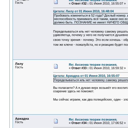
Re: Аксиома теории познания.
Гость
«
Ответ #32 :
01 Июня 2010, 16:55:07 »
Цитата: Лилу от 01 Июня 2010, 16:48:04
Пробовать измениться в 52 года? Дохлый номер.
неспособность принимать всё таким, какое оно ес
должно быть. ПОЗНАНИЕ не имеет НИЧЕГО ОБЩЕ
Переделываться иль нет человеку самому решат
удивляетца, почему у него не получается душевно
свою точку зрения - почему. Это если хочешь - обр
том же ключе - пожалуйста, но и реакцию будет
Лилу
Re: Аксиома теории познания.
Гость
«
Ответ #33 :
01 Июня 2010, 16:59:32 »
Цитата: Ариадна от 01 Июня 2010, 16:55:07
Переделываться иль нет человеку самому решать
Вы полагаете? А я думаю верх возьмёт его воспит
озарение здесь не поможет.
Мы сейчас играем, как два полицейских, один - зл
Ариадна
Re: Аксиома теории познания.
Гость
«
Ответ #34 :
01 Июня 2010, 17:06:52 »