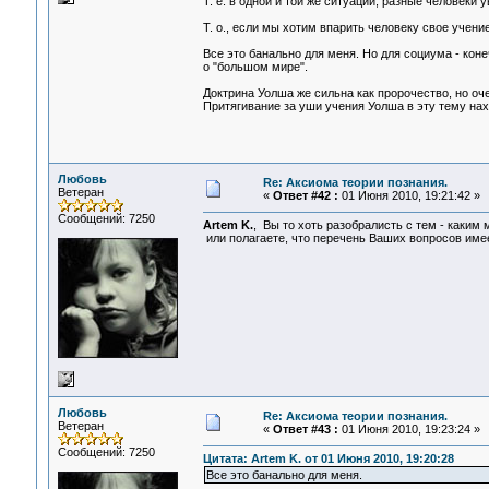
Т. е. в одной и той же ситуации, разные человеки у
Т. о., если мы хотим впарить человеку свое учени
Все это банально для меня. Но для социума - коне
о "большом мире".
Доктрина Уолша же сильна как пророчество, но оче
Притягивание за уши учения Уолша в эту тему нах
Любовь
Re: Аксиома теории познания.
Ветеран
«
Ответ #42 :
01 Июня 2010, 19:21:42 »
Сообщений: 7250
Artem K.
, Вы то хоть разобралисть с тем - каки
или полагаете, что перечень Ваших вопросов име
Любовь
Re: Аксиома теории познания.
Ветеран
«
Ответ #43 :
01 Июня 2010, 19:23:24 »
Сообщений: 7250
Цитата: Artem K. от 01 Июня 2010, 19:20:28
Все это банально для меня.