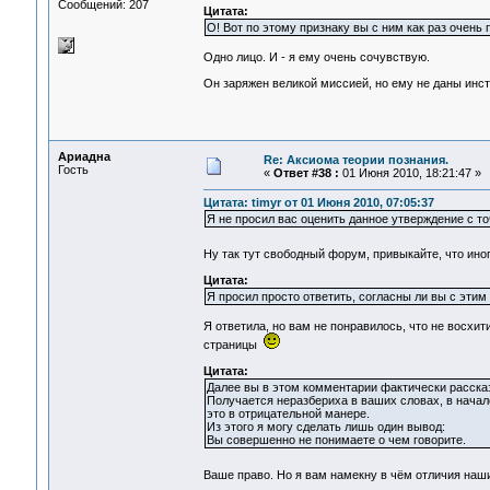
Сообщений: 207
Цитата:
О! Вот по этому признаку вы с ним как раз очень 
Одно лицо. И - я ему очень сочувствую.
Он заряжен великой миссией, но ему не даны инст
Ариадна
Re: Аксиома теории познания.
Гость
«
Ответ #38 :
01 Июня 2010, 18:21:47 »
Цитата: timyr от 01 Июня 2010, 07:05:37
Я не просил вас оценить данное утверждение с то
Ну так тут свободный форум, привыкайте, что ино
Цитата:
Я просил просто ответить, согласны ли вы с этим
Я ответила, но вам не понравилось, что не восхи
страницы
Цитата:
Далее вы в этом комментарии фактически рассказ
Получается неразбериха в ваших словах, в начале
это в отрицательной манере.
Из этого я могу сделать лишь один вывод:
Вы совершенно не понимаете о чем говорите.
Ваше право. Но я вам намекну в чём отличия наш