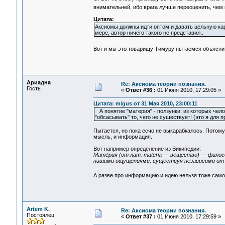
внимательней, ибо врага лучше переоценить, чем
Цитата:
Аксиомы должны идти оптом и давать цельную кар
мере, автор ничего такого не представил..
Вот и мы это товарищу Тимуру пытаемся объяснит
Ариадна
Re: Аксиома теории познания.
Гость
«
Ответ #36 :
01 Июня 2010, 17:29:05 »
Цитата: migus от 31 Мая 2010, 23:00:11
А понятие "материя" - ползунки, из которых чело
"обсасывать" то, чего не существует! (это я дл
Пытается, но пока есчо не выкарабкалось. Потому
мысль, и информация.
Вот например определение из Википедии:
Мате́рия (от лат. materia — вещество) — фило
нашими ощущениями, существуя независимо от 
А разве про информацию и идею нельзя тоже сам
Artem K.
Re: Аксиома теории познания.
Постоялец
«
Ответ #37 :
01 Июня 2010, 17:29:59 »