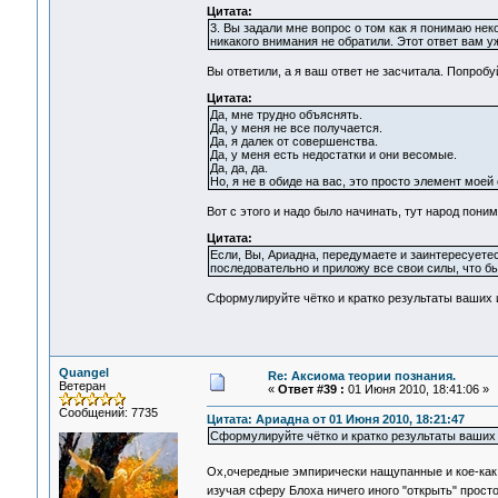
Цитата:
3. Вы задали мне вопрос о том как я понимаю неко
никакого внимания не обратили. Этот ответ вам у
Вы ответили, а я ваш ответ не засчитала. Попробу
Цитата:
Да, мне трудно объяснять.
Да, у меня не все получается.
Да, я далек от совершенства.
Да, у меня есть недостатки и они весомые.
Да, да, да.
Но, я не в обиде на вас, это просто элемент моей
Вот с этого и надо было начинать, тут народ пони
Цитата:
Если, Вы, Ариадна, передумаете и заинтересуете
последовательно и приложу все свои силы, что б
Сформулируйте чётко и кратко результаты ваших и
Quangel
Re: Аксиома теории познания.
Ветеран
«
Ответ #39 :
01 Июня 2010, 18:41:06 »
Сообщений: 7735
Цитата: Ариадна от 01 Июня 2010, 18:21:47
Сформулируйте чётко и кратко результаты ваших 
Ох,очередные эмпирически нащупанные и кое-как
изучая сферу Блоха ничего иного "открыть" прост