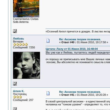
Сaementarius Civitas
Solis Aeterna
«Осенний Ангел прячется в дождях. В листве янтарн
Любовь
Re: Аксиома теории познания.
Ветеран
«
Ответ #40 :
01 Июня 2010, 19:17:58 »
Сообщений: 7250
Цитата: Лилу от 01 Июня 2010, 16:48:04
Вы уже как и Любовь, пытаетесь людей переделат
оч порошу не приписывать мне Ваших личных наме
похоже, Вы абсолютно не понимаете смысла слов, 
Artem K.
Re: Аксиома теории познания.
Постоялец
«
Ответ #41 :
01 Июня 2010, 19:20:28 »
Сообщений: 207
В своей центральной аксиоме - и единственной опу
человека на "тонком уровне" - определяет то, что