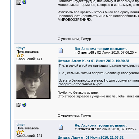
Понимать будет трудно, поскольку я использую пр
менее смысл терминов, которые я использую, в м
Изложить все кратко и чтобы было все сразу поня
неспособность понимать и не моя неспособно
МИРОВОЗЗРЕНИЯХ.
С уважением, Тимур
timyr
Re: Аксиома теории познания.
Пользователь
«
Ответ #69 :
02 Июня 2010, 07:06:20 »
Сообщений: 141
Цитата: Artem K. от 01 Июня 2010, 19:20:28
Т. е. в одной и той же ситуации, разные человеки 
Т. о., если мы хотим впарить человеку свое учен
Все это банально для меня. Но для социума - кон
говорить о "большом мире".
Грубо, но близко к истине.
Это второе здравое суждение после Любы, пока ещ
С уважением, Тимур
timyr
Re: Аксиома теории познания.
Пользователь
«
Ответ #70 :
02 Июня 2010, 07:13:25 »
Сообщений: 141
Цитата: Лилу от 01 Июня 2010, 21:03:32