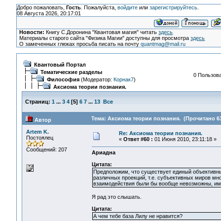
Добро пожаловать,
Гость
. Пожалуйста,
войдите
или
зарегистрируйтесь
.
08 Августа 2026, 20:17:01
Новости:
Книгу С.Доронина "Квантовая магия" читать
здесь
Материалы старого сайта "Физика Магии" доступны для просмотра
здесь
О замеченных глюках просьба писать на почту
quantmag@mail.ru
Квантовый Портал
Тематические разделы
0 Пользова
Философия
(Модератор:
Корнак7
)
Аксиома теории познания.
Страниц:
1
...
3
4
[
5
]
6
7
...
13
Все
Тема: Аксиома теории познания. (Прочитано 63
Автор
Artem K.
Re: Аксиома теории познания.
Постоялец
«
Ответ #60 :
01 Июня 2010, 23:11:18 »
Сообщений: 207
Ариадна
Цитата:
Предположим, что существует единый объективный
различных проекций, т.е. субъективных миров мно
взаимодействия были бы вообще невозможны, им
Я рад это слышать.
Цитата:
А чем тебе база Лилу не нравится?