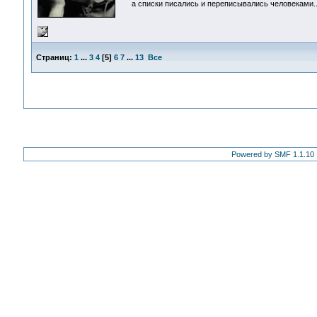
а списки писались и переписывались человеками... 
Страниц:
1
...
3
4
[
5
]
6
7
...
13
Все
Powered by SMF 1.1.10