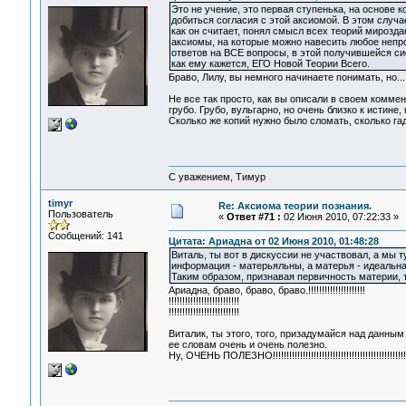
Это не учение, это первая ступенька, на основе
добиться согласия с этой аксиомой. В этом случа
как он считает, понял смысл всех теорий мирозда
аксиомы, на которые можно навесить любое непро
ответов на ВСЕ вопросы, в этой получившейся сис
как ему кажется, ЕГО Новой Теории Всего.
Браво, Лилу, вы немного начинаете понимать, но...
Не все так просто, как вы описали в своем коммен
грубо. Грубо, вульгарно, но очень близко к истине, 
Сколько же копий нужно было сломать, сколько гад
С уважением, Тимур
timyr
Re: Аксиома теории познания.
Пользователь
«
Ответ #71 :
02 Июня 2010, 07:22:33 »
Сообщений: 141
Цитата: Ариадна от 02 Июня 2010, 01:48:28
Виталь, ты вот в дискуссии не участвовал, а мы 
информация - матерьяльны, а матерья - идеальна
Таким образом, признавая первичность материи, 
Ариадна, браво, браво, браво.!!!!!!!!!!!!!!!!!!!!!
!!!!!!!!!!!!!!!!!!!!!!!!!!
!!!!!!!!!!!!!!!!!!!!!!!!!!
Виталик, ты этого, того, призадумайся над данны
ее словам очень и очень полезно.
Ну, ОЧЕНЬ ПОЛЕЗНО!!!!!!!!!!!!!!!!!!!!!!!!!!!!!!!!!!!!!!!!!!!!!!!!!