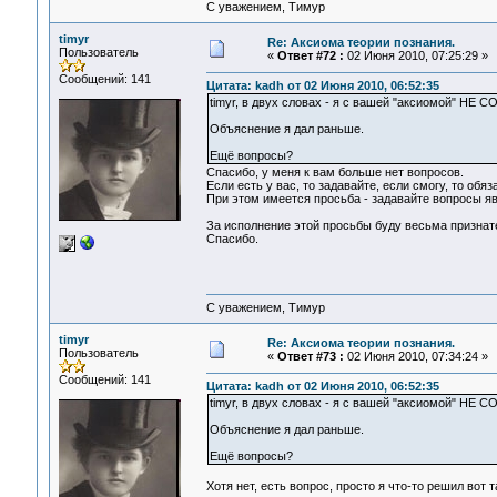
С уважением, Тимур
timyr
Re: Аксиома теории познания.
Пользователь
«
Ответ #72 :
02 Июня 2010, 07:25:29 »
Сообщений: 141
Цитата: kadh от 02 Июня 2010, 06:52:35
timyr, в двух словах - я с вашей "аксиомой" НЕ 
Объяснение я дал раньше.
Ещё вопросы?
Спасибо, у меня к вам больше нет вопросов.
Если есть у вас, то задавайте, если смогу, то обяз
При этом имеется просьба - задавайте вопросы яв
За исполнение этой просьбы буду весьма признат
Спасибо.
С уважением, Тимур
timyr
Re: Аксиома теории познания.
Пользователь
«
Ответ #73 :
02 Июня 2010, 07:34:24 »
Сообщений: 141
Цитата: kadh от 02 Июня 2010, 06:52:35
timyr, в двух словах - я с вашей "аксиомой" НЕ 
Объяснение я дал раньше.
Ещё вопросы?
Хотя нет, есть вопрос, просто я что-то решил вот 