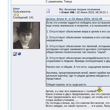
С уважением, Тимур
timyr
Re: Аксиома теории познания.
Пользователь
«
Ответ #66 :
02 Июня 2010, 06:34:21 »
Сообщений: 141
Цитата: Artem K. от 01 Июня 2010, 16:51:49
Если это учение надеется победить все остальное 
еще очень маленькое и незрелое, и в нынешнем ви
1. Отсутствует объяснение мира в целом и его с
2. Отсутствует объяснение человека и его состав
направления.
3. Отсутствует объяснение тех явлений, которым
которыми сегодня занимаются духовно-эзотериче
общественно-политические так сказать "науки".
4. Отсутствует объяснение несепарабельности в
социумами и людьми. Вражды (конкуренции) и др
Ничего нет, в общем. А что есть: ощущение велич
Аксиома, процитированная мной, имеет крайне ма
цельную картину; где-то рядом должны вводиться 
представил.
Общая оценка: есть куда расти.
Артем, а у вас все нормально с головой?
?
Какое учение в двух предложениях, вы что совсем 
Я мог предположить все что угодно, но чтобы кто
спора назвал учением......
Ну господа ученые, вы что совсем без мозгов, что л
Всего ожидал, но такой глупости...... я в шоке, Л