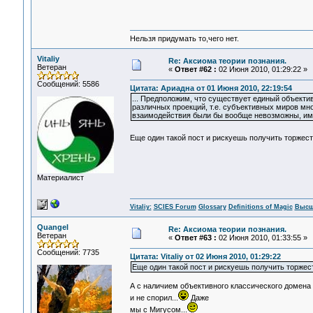
Нельзя придумать то,чего нет.
Vitaliy
Re: Аксиома теории познания.
Ветеран
«
Ответ #62 :
02 Июня 2010, 01:29:22 »
Сообщений: 5586
Цитата: Ариадна от 01 Июня 2010, 22:19:54
... Предположим, что существует единый объекти
различных проекций, т.е. субъективных миров мно
взаимодействия были бы вообще невозможны, им
Еще один такой пост и рискуешь получить торжес
Материалист
Vitaliy:
SCIES Forum
Glossary
Definitions of Magic
Высш
Quangel
Re: Аксиома теории познания.
Ветеран
«
Ответ #63 :
02 Июня 2010, 01:33:55 »
Сообщений: 7735
Цитата: Vitaliy от 02 Июня 2010, 01:29:22
Еще один такой пост и рискуешь получить торжес
А с наличием объективного классического домена
и не спорил...
Даже
мы с Мигусом...