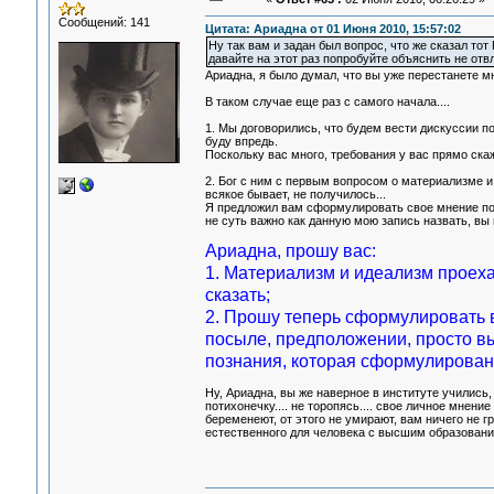
Сообщений: 141
Цитата: Ариадна от 01 Июня 2010, 15:57:02
Ну так вам и задан был вопрос, что же сказал то
давайте на этот раз попробуйте объяснить не отв
Ариадна, я было думал, что вы уже перестанете мн
В таком случае еще раз с самого начала....
1. Мы договорились, что будем вести дискуссии п
буду впредь.
Поскольку вас много, требования у вас прямо ска
2. Бог с ним с первым вопросом о материализме 
всякое бывает, не получилось...
Я предложил вам сформулировать свое мнение по в
не суть важно как данную мою запись назвать, вы
Ариадна, прошу вас:
1. Материализм и идеализм проеха
сказать;
2. Прошу теперь сформулировать 
посыле, предположении, просто выс
познания, которая сформулирован
Ну, Ариадна, вы же наверное в институте учились,
потихонечку.... не торопясь.... свое личное мнение
беременеют, от этого не умирают, вам ничего не гр
естественного для человека с высшим образование