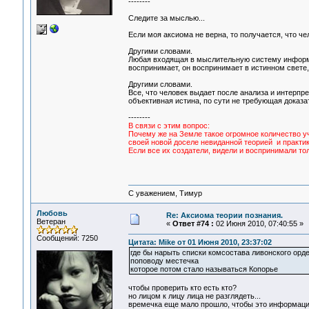
--------
Следите за мыслью...
Если моя аксиома не верна, то получается, что че
Другими словами.
Любая входящая в мыслительную систему информац
воспринимает, он воспринимает в истинном свете
Другими словами.
Все, что человек выдает после анализа и интерпр
объективная истина, по сути не требующая доказа
--------
В связи с этим вопрос:
Почему же на Земле такое огромное количество уче
своей новой доселе невиданной теорией и практик
Если все их создатели, видели и воспринимали тол
С уважением, Тимур
Любовь
Re: Аксиома теории познания.
Ветеран
«
Ответ #74 :
02 Июня 2010, 07:40:55 »
Сообщений: 7250
Цитата: Mike от 01 Июня 2010, 23:37:02
где бы нарыть списки комсостава ливонского орд
поповоду местечка
которое потом стало называться Копорье
чтобы проверить кто есть кто?
но лицом к лицу лица не разглядеть...
времечка еще мало прошло, чтобы это информация