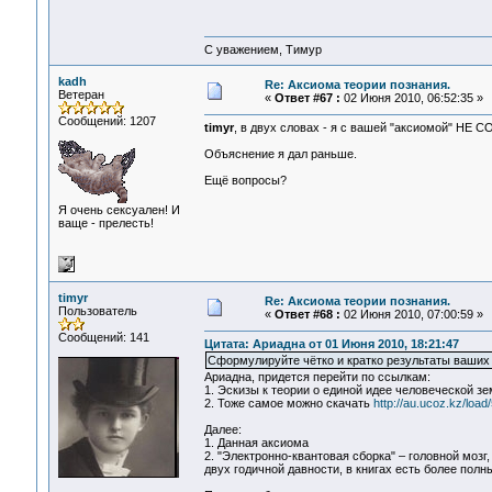
С уважением, Тимур
kadh
Re: Аксиома теории познания.
Ветеран
«
Ответ #67 :
02 Июня 2010, 06:52:35 »
Сообщений: 1207
timyr
, в двух словах - я с вашей "аксиомой" НЕ 
Объяснение я дал раньше.
Ещё вопросы?
Я очень сексуален! И
ваще - прелесть!
timyr
Re: Аксиома теории познания.
Пользователь
«
Ответ #68 :
02 Июня 2010, 07:00:59 »
Сообщений: 141
Цитата: Ариадна от 01 Июня 2010, 18:21:47
Сформулируйте чётко и кратко результаты ваших 
Ариадна, придется перейти по ссылкам:
1. Эскизы к теории о единой идее человеческой з
2. Тоже самое можно скачать
http://au.ucoz.kz/load
Далее:
1. Данная аксиома
2. "Электронно-квантовая сборка" – головной мозг
двух годичной давности, в книгах есть более полн