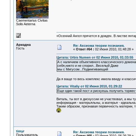
Сaementarius Civitas
Solis Aeterna
«Осенний Ангел прячется в дождях. В листве янтарн
Ариадна
Re: Аксиома теории познания.
Гость
«
Ответ #64 :
02 Июня 2010, 01:48:28 »
Цитата: Urbis Numen от 02 Июня 2010, 01:33:55
А с наличием объективного классического домен
себя,никто и не спорил...Веселый Даже
мы с Мигусом...Подмигивающий
Да я ваще то весь комплекс имела ввиду и класс
Цитата: Vitaliy от 02 Июня 2010, 01:29:22
Еще один такой пост и рискуешь получить торжес
Виталь, ты вот в дискуссии не участвовал, а мы т
информация - матерьяльны, а матерья - идеальна
Таким образом, признавая первичность материи, т
timyr
Re: Аксиома теории познания.
Пользователь
«
Ответ #65 :
02 Июня 2010, 06:26:29 »