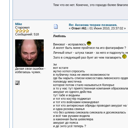
Тем что ее нет. Конечно, это гораздо более благоп
Mike
Re: Аксиома теории познания.
Старожил
«
Ответ #61 :
01 Июня 2010, 23:37:02 »
Сообщений: 518
Любовь
Виноват - исправлюсъ
А могет быть мине пройтисе па иго фатаграфии ?
Личный опыт - штука такая - за него и падохнуть 
Зато в следующий раз буит ап чем пагавареть
зы
вот кстате
Делая свои ошибки -
жутко хотел спросить
избегаешь чужих.
в публичку пока не имею возможности
где бы нарыть списки комсостава ливонского орде
поповоду местечка
которое потом стало называться Копорье
а то у нас тут приятственная компания образовал
аккурат из одного действа
тут табе и ведьмы
и тот кто костёр поджигал
и тот кто войсками командовал
и тот кто антиресные обряды проводил аккурат на
и одна розова свинья
что без шлема сикокала сикокала и досикокалась
и всё там руками водила
а какенная была шевелюра
аккурат до пояса
и де энто усё теперь ?