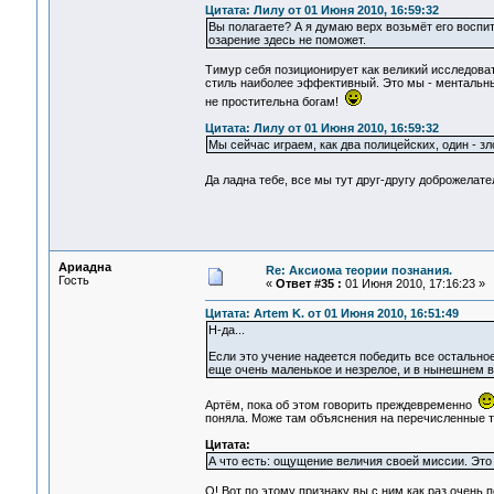
Цитата: Лилу от 01 Июня 2010, 16:59:32
Вы полагаете? А я думаю верх возьмёт его воспит
озарение здесь не поможет.
Тимур себя позиционирует как великий исследова
стиль наиболее эффективный. Это мы - ментальны
не простительна богам!
Цитата: Лилу от 01 Июня 2010, 16:59:32
Мы сейчас играем, как два полицейских, один - зл
Да ладна тебе, все мы тут друг-другу доброжелат
Ариадна
Re: Аксиома теории познания.
Гость
«
Ответ #35 :
01 Июня 2010, 17:16:23 »
Цитата: Artem K. от 01 Июня 2010, 16:51:49
Н-да...
Если это учение надеется победить все остальное 
еще очень маленькое и незрелое, и в нынешнем ви
Артём, пока об этом говорить преждевременно
поняла. Може там объяснения на перечисленные 
Цитата:
А что есть: ощущение величия своей миссии. Это 
О! Вот по этому признаку вы с ним как раз очень 