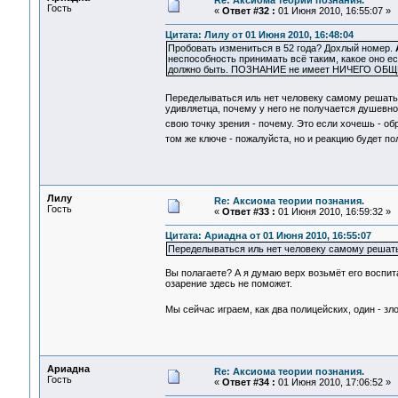
Re: Аксиома теории познания.
Гость
«
Ответ #32 :
01 Июня 2010, 16:55:07 »
Цитата: Лилу от 01 Июня 2010, 16:48:04
Пробовать измениться в 52 года? Дохлый номер.
неспособность принимать всё таким, какое оно ес
должно быть. ПОЗНАНИЕ не имеет НИЧЕГО ОБЩЕ
Переделываться иль нет человеку самому решат
удивляетца, почему у него не получается душевно
свою точку зрения - почему. Это если хочешь - обр
том же ключе - пожалуйста, но и реакцию будет
Лилу
Re: Аксиома теории познания.
Гость
«
Ответ #33 :
01 Июня 2010, 16:59:32 »
Цитата: Ариадна от 01 Июня 2010, 16:55:07
Переделываться иль нет человеку самому решать
Вы полагаете? А я думаю верх возьмёт его воспит
озарение здесь не поможет.
Мы сейчас играем, как два полицейских, один - зл
Ариадна
Re: Аксиома теории познания.
Гость
«
Ответ #34 :
01 Июня 2010, 17:06:52 »