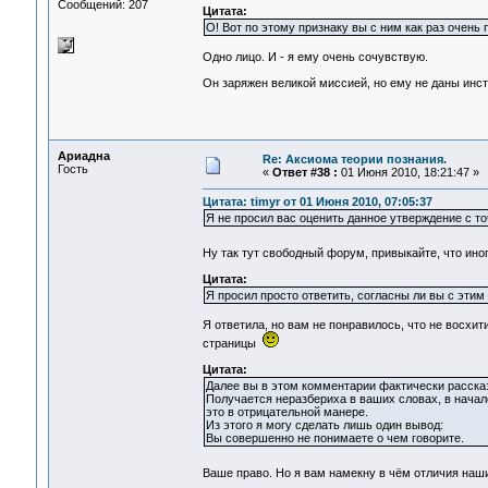
Сообщений: 207
Цитата:
О! Вот по этому признаку вы с ним как раз очень 
Одно лицо. И - я ему очень сочувствую.
Он заряжен великой миссией, но ему не даны инст
Ариадна
Re: Аксиома теории познания.
Гость
«
Ответ #38 :
01 Июня 2010, 18:21:47 »
Цитата: timyr от 01 Июня 2010, 07:05:37
Я не просил вас оценить данное утверждение с то
Ну так тут свободный форум, привыкайте, что ино
Цитата:
Я просил просто ответить, согласны ли вы с этим
Я ответила, но вам не понравилось, что не восхи
страницы
Цитата:
Далее вы в этом комментарии фактически рассказ
Получается неразбериха в ваших словах, в начале
это в отрицательной манере.
Из этого я могу сделать лишь один вывод:
Вы совершенно не понимаете о чем говорите.
Ваше право. Но я вам намекну в чём отличия наш