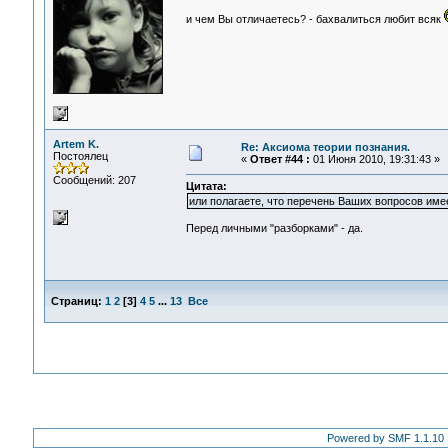
и чем Вы отличаетесь? - бахвалиться любит всяк
Artem K.
Re: Аксиома теории познания.
Постоялец
«
Ответ #44 :
01 Июня 2010, 19:31:43 »
Сообщений: 207
Цитата:
или полагаете, что перечень Ваших вопросов име
Перед личными "разборками" - да.
Страниц:
1
2
[
3
]
4
5
...
13
Все
Powered by SMF 1.1.10