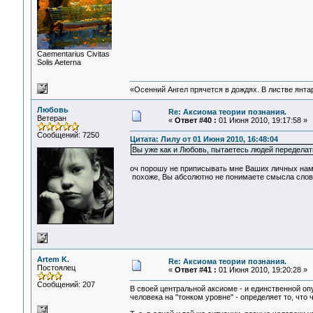
Сaementarius Civitas
Solis Aeterna
«Осенний Ангел прячется в дождях. В листве янтарн
Любовь
Re: Аксиома теории познания.
Ветеран
«
Ответ #40 :
01 Июня 2010, 19:17:58 »
Сообщений: 7250
Цитата: Лилу от 01 Июня 2010, 16:48:04
Вы уже как и Любовь, пытаетесь людей переделат
оч порошу не приписывать мне Ваших личных наме
похоже, Вы абсолютно не понимаете смысла слов, 
Artem K.
Re: Аксиома теории познания.
Постоялец
«
Ответ #41 :
01 Июня 2010, 19:20:28 »
Сообщений: 207
В своей центральной аксиоме - и единственной опу
человека на "тонком уровне" - определяет то, что