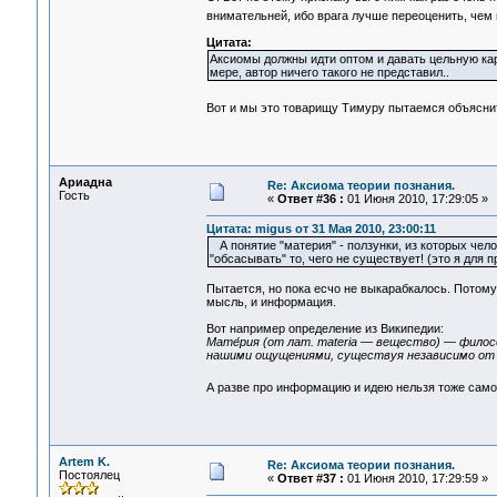
внимательней, ибо врага лучше переоценить, чем
Цитата:
Аксиомы должны идти оптом и давать цельную кар
мере, автор ничего такого не представил..
Вот и мы это товарищу Тимуру пытаемся объяснит
Ариадна
Re: Аксиома теории познания.
Гость
«
Ответ #36 :
01 Июня 2010, 17:29:05 »
Цитата: migus от 31 Мая 2010, 23:00:11
А понятие "материя" - ползунки, из которых чело
"обсасывать" то, чего не существует! (это я дл
Пытается, но пока есчо не выкарабкалось. Потому
мысль, и информация.
Вот например определение из Википедии:
Мате́рия (от лат. materia — вещество) — фило
нашими ощущениями, существуя независимо от 
А разве про информацию и идею нельзя тоже сам
Artem K.
Re: Аксиома теории познания.
Постоялец
«
Ответ #37 :
01 Июня 2010, 17:29:59 »