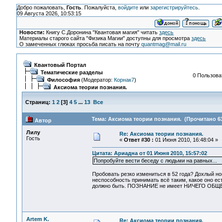
Добро пожаловать,
Гость
. Пожалуйста,
войдите
или
зарегистрируйтесь
.
09 Августа 2026, 10:53:15
Новости:
Книгу С.Доронина "Квантовая магия" читать
здесь
Материалы старого сайта "Физика Магии" доступны для просмотра
здесь
О замеченных глюках просьба писать на почту
quantmag@mail.ru
Квантовый Портал
Тематические разделы
0 Пользоват
Философия
(Модератор:
Корнак7
)
Аксиома теории познания.
Страниц:
1
2
[
3
]
4
5
...
13
Все
Тема: Аксиома теории познания. (Прочитано 63
Автор
Лилу
Re: Аксиома теории познания.
Гость
«
Ответ #30 :
01 Июня 2010, 16:48:04 »
Цитата: Ариадна от 01 Июня 2010, 15:57:02
Попробуйте вести беседу с людьми на равных...
Пробовать резко измениться в 52 года? Дохлый н
неспособность принимать всё таким, какое оно ест
должно быть. ПОЗНАНИЕ не имеет НИЧЕГО ОБЩЕ
Artem K.
Re: Аксиома теории познания.