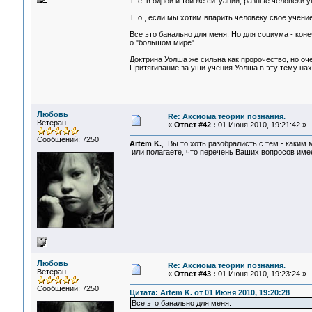
Т. е. в одной и той же ситуации, разные человеки у
Т. о., если мы хотим впарить человеку свое учени
Все это банально для меня. Но для социума - коне
о "большом мире".
Доктрина Уолша же сильна как пророчество, но оче
Притягивание за уши учения Уолша в эту тему нах
Любовь
Re: Аксиома теории познания.
Ветеран
«
Ответ #42 :
01 Июня 2010, 19:21:42 »
Сообщений: 7250
Artem K.
, Вы то хоть разобралисть с тем - каки
или полагаете, что перечень Ваших вопросов име
Любовь
Re: Аксиома теории познания.
Ветеран
«
Ответ #43 :
01 Июня 2010, 19:23:24 »
Сообщений: 7250
Цитата: Artem K. от 01 Июня 2010, 19:20:28
Все это банально для меня.