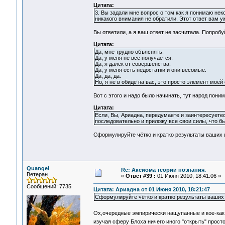
Цитата:
3. Вы задали мне вопрос о том как я понимаю неко
никакого внимания не обратили. Этот ответ вам у
Вы ответили, а я ваш ответ не засчитала. Попробу
Цитата:
Да, мне трудно объяснять.
Да, у меня не все получается.
Да, я далек от совершенства.
Да, у меня есть недостатки и они весомые.
Да, да, да.
Но, я не в обиде на вас, это просто элемент моей
Вот с этого и надо было начинать, тут народ пони
Цитата:
Если, Вы, Ариадна, передумаете и заинтересуете
последовательно и приложу все свои силы, что б
Сформулируйте чётко и кратко результаты ваших и
Quangel
Re: Аксиома теории познания.
Ветеран
«
Ответ #39 :
01 Июня 2010, 18:41:06 »
Сообщений: 7735
Цитата: Ариадна от 01 Июня 2010, 18:21:47
Сформулируйте чётко и кратко результаты ваших 
Ох,очередные эмпирически нащупанные и кое-как
изучая сферу Блоха ничего иного "открыть" прост