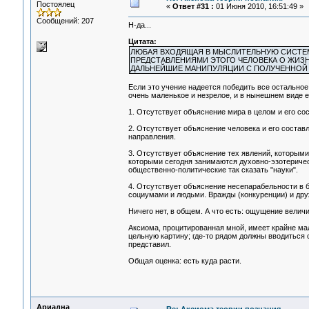
Постоялец
«
Ответ #31 :
01 Июня 2010, 16:51:49 »
Сообщений: 207
Н-да...
Цитата:
ЛЮБАЯ ВХОДЯЩАЯ В МЫСЛИТЕЛЬНУЮ СИСТЕМ
ПРЕДСТАВЛЕНИЯМИ ЭТОГО ЧЕЛОВЕКА О ЖИЗН
ДАЛЬНЕЙШИЕ МАНИПУЛЯЦИИ С ПОЛУЧЕННОЙ
Если это учение надеется победить все остальное 
очень маленькое и незрелое, и в нынешнем виде ем
1. Отсутствует объяснение мира в целом и его со
2. Отсутствует объяснение человека и его состав
направления.
3. Отсутствует объяснение тех явлений, которыми
которыми сегодня занимаются духовно-эзотеричес
общественно-политические так сказать "науки".
4. Отсутствует объяснение несепарабельности в 
социумами и людьми. Вражды (конкуренции) и дру
Ничего нет, в общем. А что есть: ощущение величи
Аксиома, процитированная мной, имеет крайне ма
цельную картину; где-то рядом должны вводиться о
представил.
Общая оценка: есть куда расти.
Ариадна