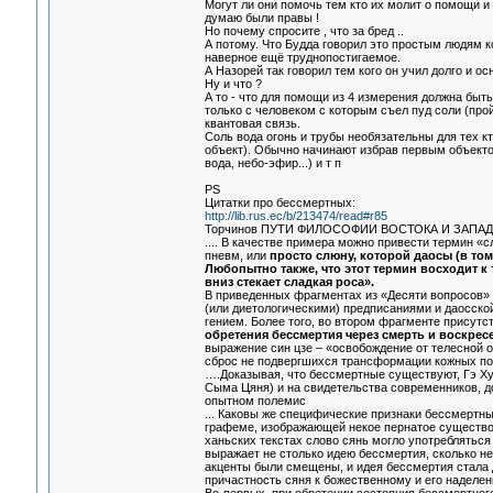
Могут ли они помочь тем кто их молит о помощи и ка
думаю были правы !
Но почему спросите , что за бред ..
А потому. Что Будда говорил это простым людям ко
наверное ещё труднопостигаемое.
А Назорей так говорил тем кого он учил долго и о
Ну и что ?
А то - что для помощи из 4 измерения должна быть
только с человеком с которым съел пуд соли (пройд
квантовая связь.
Соль вода огонь и трубы необязательны для тех кт
объект). Обычно начинают избрав первым объекто
вода, небо-эфир...) и т п
PS
Цитатки про бессмертных:
http://lib.rus.ec/b/213474/read#r85
Торчинов ПУТИ ФИЛОСОФИИ ВОСТОКА И ЗАПАДА 
.... В качестве примера можно привести термин «с
пневм, или
просто слюну, которой даосы (в то
Любопытно также, что этот термин восходит к т
вниз стекает сладкая роса».
В приведенных фрагментах из «Десяти вопросов» 
(или диетологическими) предписаниями и даосско
гением. Более того, во втором фрагменте присутс
обретения бессмертия через смерть и воскресе
выражение син цзе – «освобождение от телесной о
сброс не подвергшихся трансформации кожных пок
….Доказывая, что бессмертные существуют, Гэ Хун
Сыма Цяня) и на свидетельства современников, д
опытном полемис
... Каковы же специфические признаки бессмертны
графеме, изображающей некое пернатое существо 
ханьских текстах слово сянь могло употребляться
выражает не столько идею бессмертия, сколько н
акценты были смещены, и идея бессмертия стала 
причастность сяня к божественному и его наделе