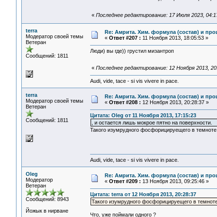
«
Последнее редактирование: 17 Июля 2023, 04:1
terra
Re: Амрита. Хим. формула (состав) и про
Модератор своей темы
«
Ответ #207 :
11 Ноября 2013, 18:05:53 »
Ветеран
Люди) вы где)) грустил мизантроп
Сообщений: 1811
«
Последнее редактирование: 12 Ноября 2013, 20:
Audi, vide, tace - si vis vivere in pace.
terra
Re: Амрита. Хим. формула (состав) и про
Модератор своей темы
«
Ответ #208 :
12 Ноября 2013, 20:28:37 »
Ветеран
Цитата: Oleg от 11 Ноября 2013, 17:15:23
Сообщений: 1811
, и остается лишь мокрое пятно на поверхности.
Такого изумрудного фосфорицируещего в темноте 
Audi, vide, tace - si vis vivere in pace.
Oleg
Re: Амрита. Хим. формула (состав) и про
Модератор
«
Ответ #209 :
13 Ноября 2013, 09:25:46 »
Ветеран
Цитата: terra от 12 Ноября 2013, 20:28:37
Сообщений: 8943
Такого изумрудного фосфорицируещего в темноте
Йожык в нирване
Что, уже поймали одного ?