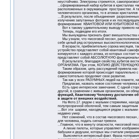
неустойчиво. Электроны стремятся, самопроизвол
...сформированный набор кубитов в кристаллах «
расположенных в окружающем пространстве. А так
человеческого организма, то в атомах кристаллов
....В результате, после объединения разрозненных
излучению запутанных фотонов и их последующем
формирование КВАНТОВОЙ ИЛИ КУБИТОВОЙ К
Вот к такому удивительному выводу привело на
Теперь, подведем его итоги.
Мы вынуждены признать факт вмешательства неи
Мы узнали, что «мозговой песок», расположенны
себе целый ряд остроумных высокотехнологическ
В возрасте, приблизительно сорока месяцев, так
устройство представляет собой квантовый самофо
копируются с каждого атома, из которых состоит ч
представляет собой АБСОЛЮТНУЮ функционал
В результате, благодаря свойству кубитов ве
ОРГАНИЗМА. При этом, КОПИЮ ДЕЙСТВУЮЩУЮ
Таким образом, цепь рассуждений привела нас к 
формирование которой происходит параллельно с
самостоятельно продолжит свое развитие.
Так как у всех РАЗУМНЫХ людей на планете, на
Предлагаю, назвать новое состояние человека
Есть одно интересное замечание. С одной сторон
другой, в сравнении с живым организмом, он обл
функций, Квантовому Человеку достаточен объ
в защите от внешних воздействий.
На Фото.17. рядом с малыми стержнями, находятс
полупрозрачной оболочкой, тем самым защитным
....Вот эти шарики, находящиеся рядом с малым
недавно умер.
Нет сомнений, что в состав «мозгового песка», р
для человека, подать сигнал тревоги.
...Главное, что в минуту опасности, «мозговой пе
А лихие пилоты, которые управляют изображенны
бабушки и дедушки, которых мы считали умершим
Выясняется интересный факт. Фраза «отправить