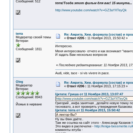
Сообщений: 512
terra!Тогда этот фильм для вас! 15 минута...
http://www.youtube.com/watch?v=GZ3aYXTeyQk
terra
Re: Амрита. Хим. формула (состав) и про
Модератор своей темы
«
Ответ #205 :
11 Ноября 2013, 15:50:42 »
Ветеран
Интересно.
Сообщений: 1811
Меня интересовало- отчего и как возникает "кван
И задать Вам несколько вопросов
«
Последнее редактирование: 11 Ноября 2013, 17:
Audi, vide, tace - si vis vivere in pace.
Oleg
Re: Амрита. Хим. формула (состав) и про
Модератор
«
Ответ #206 :
11 Ноября 2013, 17:15:23 »
Ветеран
Цитата: Гриша от 11 Ноября 2013, 13:07:47
Сообщений: 8943
http://www.youtube.com/watch?v=GZ3aYXTeyQk
Григорий , инфа занятная , делайте новую темку п
Йожык в нирване
тесновато, а вот проверять утверждения Казакова 
Цитата: terra от 11 Ноября 2013, 15:50:42
А лектор-Вы?
Ну вы блин даёте..
Там же ссылка на сайт этого - Александр Казаков
h
Это видео в распечатке -
http://kniga-bessmertie.ru/
комменты ютуба -