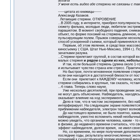
assarta
У меня есть видео где стержни не связаны с та
-----цитата из книжицы------
Александр Казаков.
Летающие стержни. ОТКРОВЕНИЕ
...В 2005 году, в интернете, приобрел популярнос
сюжету фильма, молодые люди, любители экстрема
парашютом. В момент свободного падения, снимаю
объект, по форме похожий на стержень длинною, 
пульсирующим полем. Прыжок совершили несколько
способ ускоренной съемки, который
Первым, об этом явлении, в средствах массово
киносъемку ( США. Штат Нью-Мексико, 1994 г.). 
зачатками разума.
...Стержни прилетают группой, в состав которой в
малых стержня
и рядом с одним из них, небол
И так, если большой стержень (длина около 1-го 
и испытывает чувство страха или стресс. Практич
Но быстрое, почти мгновенное появление стержн
если они находится в достаточной близости от по
Если они прилетают к КАЖДОМУ человеку, испыты
стержни собирались в крупные, так сказать, «стаи»
...4 глава. Теперь слово науке.
Уже несколько десятилетий, при проведении экс
не могут дать объяснение. Наблюдатель, находясь
оказывает влияние на ход эксперимента.
Дело в том, что в чистом эксперименте, без наб
интерферирует. На следующем экране появляется 
приближении наблюдателя, электрон теряет волнов
До настоящего времени, не было понятно, каким
наблюдателя, уместно вспомнить некий необычны
можно увидеть, что организм человека, каким - то
в физике, до недавнего времени считалось, что с
эффект наблюдателя, долгое время, не имел свое
Но, со временем, по мере получения дополнитель
последние годы, результаты многочисленных экс
уточнений к существующей теории квантовой меха