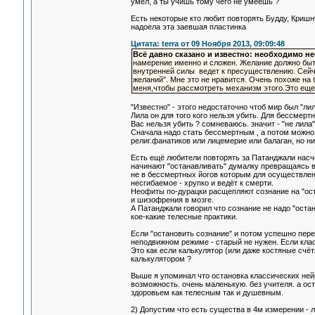
умел, а ты учишь тому чего не умеешь ?
Есть некоторые кто любит повторять Будду, Кришну
надоела эта заевшая пластинка
Цитата: terra от 09 Ноября 2013, 09:09:48
Всё давно сказано и известно: необходимо н
намерение именно и сложен. Желание должно быт
внутренней силы ведет к пресуществлению. Сейча
желаний". Мне это не нравится. Очень похоже на
меня,чтобы рассмотреть механизм этого.Это еще 
"Известно" - этого недостаточно чтоб мир был "лил
Лила он для того кого нельзя убить. Для бессмертн
Вас нельзя убить ? сомневаюсь. значит - "не лила"
Сначала надо стать бессмертным , а потом можно п
религ.фанатиков или лицемерие или балаган, но ни
Есть ещё любители повторять за Патанджали насчё
начинают "останавливать" думалку превращаясь в
не в бессмертных йогов которым для осуществлени
несгибаемое - хрупко и ведёт к смерти.
Неофиты по-дурацки расщепляют сознание на "оста
и шизофрения в мозге.
А Патанджали говорил что сознание не надо "оста
кое-какие телесные практики.
Если "остановить сознание" и потом успешно пер
неподвижном режиме - старый не нужен. Если кла
Это как если калькулятор (или даже костяные сч
калькулятором ?
Выше я упоминал что остановка классических ней
возможность. очень маленькую. без учителя. а ос
здоровьем как телесным так и душевным.
2) Допустим что есть существа в 4м измерении -