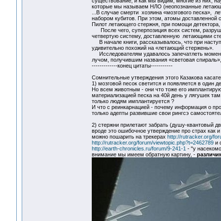
существование, и как мы видим, многие из них, н
которые мы называем НЛО (неопознанные летаю
...В случае смерти хозяина «мозгового песка», л
набором кубитов. При этом, атомы доставленной с
Пилот летающего стержня, при помощи детектора, 
После чего, суперпозиция всех систем, разрушае
четвертую систему, доставленную летающими стер
В начале книги, рассказывалось, что при наступл
удивительно похожий на «летающий стержень».
Исследователям удавалось запечатлеть момент, 
лучом, получившим названия «световая спираль», 
-------------конец цитаты-----------
Сомнительные утверждения этого Казакова касател
1) мозговой песок светится и появляется в один д
Но всем животным - они что тоже его имплантирую
материализацией песка на 40й день у лягушек там д
только людям имплантируется ?
И что с реинкарнацией - почему информация о пр
только адепты развившие свои рингсэ самостоятел
2) стержни прилетают забрать (душу-квантовый дво
вроде это ошибочное утверждение про страх как и
можно пошарить на трекерах
http://rutracker.org/f
http://rutracker.org/forum/viewtopic.php?t=2462789
и 
http://earth-chronicles.ru/forum/9-241-1
- "у насекомо
внимание мы имеем обратную картину, -
различим