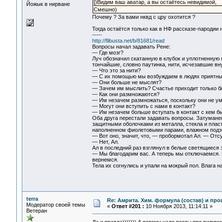
)Видим ваш аватар, а вы остаётесь невидимой,
Йожык в нирване
Смешно)
Почему ? За вами нквд с цру охотится ?
Тогда остаётся только как в НФ рассказе-пародии н
-----
http://flibusta.net/b/81681/read
Вопросы начал задавать Рене:
— Где мозг?
Луч обозначил скатанную в клубок и уплотненную 
тончайшие, словно паутинка, нити, исчезавшие вн
— Что это за нити?
— С их помощью мы возбуждаем в людях приятные 
— Они больше не мыслят?
— Зачем им мыслить? Счастье приходит только бл
— Как они размножаются?
— Им незачем размножаться, поскольку они не ум
— Могут они вступить с нами в контакт?
— Им незачем больше вступать в контакт с кем бы
Оба друга перестали задавать вопросы. Затумане
защитными оболочками из металла, стекла и пласти
наполненном фиолетовыми парами, влажном подз
— Вот оно, значит, что, — пробормотал Ал. — Отс
— Нет, Ал.
Ал в последний раз взглянул в белые светящиеся з
— Мы благодарим вас. А теперь мы отключаемся. 
вернемся.
Тела их согнулись и упали на мокрый пол. Влага н
terra
Re: Амрита. Хим. формула (состав) и про
Модератор своей темы
«
Ответ #201 :
10 Ноября 2013, 11:14:11 »
Ветеран