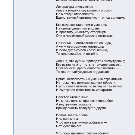
Литература и искусство —
Лишь в воздухе кружащиеся мошки;
Но метод и способность —
Единственный светильник, что под солнцем.
Кто наделен талантом и уменьем,
На самом деле глуп вполне.
И простоту, и чистоту отвергнув.
Они в чрезмерной красоте погрязли.
Сознанье – необъезженная лошадь,
А ум – неугомонная мартышка.
И если дух активен чрезвычайно,
То тело ослабеет и погибнет.
Деянья, что дурны, приводят к заблужденью;
Кто встал на этот путь, в трясине увязает.
Способность драгоценностью назвать —
То значит заблуждению поддаться.
Ругать неловкость и к умению стремиться —
Не то же, что великие заслуги обрести.
Пусть слава велика, но вклад не так велик,
И быстро их известность испарится.
Простое чтенье книг
Не много пользы принести способно.
А внутренняя гордость
Враждебность возбудит в других.
Использовать слова
Иль письмена.
Чтоб похвалы чужой добиться —
Нет хуже ничего.
Что люди признают благим обычно,