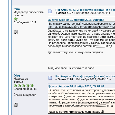
terra
Re: Амрита. Хим. формула (состав) и про
Модератор своей темы
«
Ответ #197 :
10 Ноября 2013, 09:28:48 »
Ветеран
Цитата: Oleg от 10 Ноября 2013, 09:04:54
Сообщений: 1811
Вы я вижу единственный человек на форуме котор
но.. вы иногда думайте о тех кто захочет научить
Ошибка..это не та причина по которой я удаляю 
ошибкой. Ошибочным может быть примыкание к мнен
конкретного) ,его постижение является истинным. 
мозгу ли (если есть) ,душе ли (что еще менее вер
Но разделяясь (при рождении) у каждой капли свой
переходят в газообразное состояние))))))))) и т.д.
Удаляю потому что не хочу быть видимой
Audi, vide, tace - si vis vivere in pace.
Oleg
Re: Амрита. Хим. формула (состав) и про
Модератор
«
Ответ #198 :
10 Ноября 2013, 09:48:10 »
Ветеран
Цитата: terra от 10 Ноября 2013, 09:28:48
Сообщений: 8943
Ошибка..это не та причина по которой я удаляю 
ошибкой. Ошибочным может быть примыкание к мне
Йожык в нирване
конкретного) ,его постижение является истинным.
их мозгу ли (если есть) ,душе ли (что еще менее
плане. Но разделяясь (при рождении) у каждой кап
переходят в газообразное состояние))))))))) и т.д.
Удаляю потому что не хочу быть видимой