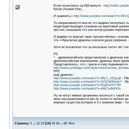
Если посмотреть на 66й минуте -
http://video.yandex
Китая (Хозяин Рек) ,
И сравнить с
http://www.youtube.com/watch?v=9FzQ
То напрашивается мысль что видимо несколько тыс
медитации выводил сознание на квантовый уровен
про них сказывали что они могли руками перехват
И видимо по версии таких просветлённых, освоив
эти <<Крылатые драконы уносили души умерших - 
Хотя не исключено что за несколько тысяч лет эт
PS
"... древнекитайское представление о драконах ка
древнекитайским верованиям, драконы жили преим
Представлялось, что с земли и озер поднимаются 
http://www.synologia.ru/a/Орнитологические_моти
PPS
ещё драконы :
http://www.youtube.com/watch?v=8fyU_xEQyq0
- Pil
http://www.youtube.com/watch?v=Q32XbWwnjrY
- Sk
http://www.youtube.com/watch?v=KsjPoOfYrYM
http://www.youtube.com/watch?v=AtkCudIdHGk
Ну не могут живые организмы носиться с такой ск
явно они размножаются раз их полно от мелких до 
мерные существа которые в 3-х мерном мире - го
Страниц:
1
...
12
13
[
14
]
15
16
...
60
Все