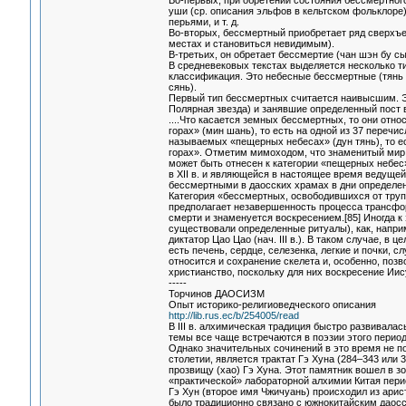
Во-первых, при обретении состояния бессмертног
уши (ср. описания эльфов в кельтском фольклоре
перьями, и т. д.
Во-вторых, бессмертный приобретает ряд сверхъе
местах и становиться невидимым).
В-третьих, он обретает бессмертие (чан шэн бу сы
В средневековых текстах выделяется несколько т
классификация. Это небесные бессмертные (тянь 
сянь).
Первый тип бессмертных считается наивысшим. Э
Полярная звезда) и занявшие определенный пост 
....Что касается земных бессмертных, то они отно
горах» (мин шань), то есть на одной из 37 перечи
называемых «пещерных небесах» (дун тянь), то е
горах». Отметим мимоходом, что знаменитый мир 
может быть отнесен к категории «пещерных небес
в XII в. и являющейся в настоящее время ведущей
бессмертными в даосских храмах в дни определен
Категория «бессмертных, освободившихся от трупа»
предполагает незавершенность процесса трансфор
смерти и знаменуется воскресением.[85] Иногда к
существовали определенные ритуалы), как, напри
диктатор Цао Цао (нач. III в.). В таком случае, в
есть печень, сердце, селезенка, легкие и почки,
относится и сохранение скелета и, особенно, поз
христианство, поскольку для них воскресение Ии
-----
Торчинов ДАОСИЗМ
Опыт историко-религиоведческого описания
http://lib.rus.ec/b/254005/read
В III в. алхимическая традиция быстро развивала
темы все чаще встречаются в поэзии этого периода
Однако значительных сочинений в это время не 
столетии, является трактат Гэ Хуна (284–343 или 
прозвищу (хао) Гэ Хуна. Этот памятник вошел в з
«практической» лабораторной алхимии Китая пери
Гэ Хун (второе имя Чжичуань) происходил из арис
было традиционно связано с южнокитайским даосс