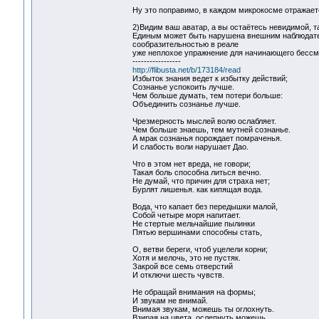
Ну это поправимо, в каждом микрокосме отражаетс
2)Видим ваш аватар, а вы остаётесь невидимой, т
Единым может быть нарушена внешним наблюдателе
сообразительностью в реале
уже неплохое упражнение для начинающего бессме
-----------------
http://flibusta.net/b/173184/read
Избыток знания ведет к избытку действий;
Сознанье успокоить лучше.
Чем больше думать, тем потери больше:
Объединить сознанье лучше.
Чрезмерность мыслей волю ослабляет.
Чем больше знаешь, тем мутней сознанье.
А мрак сознанья порождает помраченья.
И слабость воли нарушает Дао.
Что в этом нет вреда, не говори;
Такая боль способна литься вечно.
Не думай, что причин для страха нет;
Бурлят лишенья. как кипящая вода.
Вода, что капает без передышки малой,
Собой четыре моря напитает.
Не стертые мельчайшие пылинки
Пятью вершинами способны стать,
О, ветви береги, чтоб уцелели корни;
Хотя и мелочь, это не пустяк.
Закрой все семь отверстий
И отключи шесть чувств.
Не обращай внимания на формы;
И звукам не внимай.
Внимая звукам, можешь ты оглохнуть.
Взирая на цвета, ослепнуть можешь.