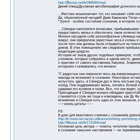
http://flibusta.net/b/288580/read
Дикий плющ(Духовная автобиография дзэнского на
...Жестоко мошенничает тот, кто называет себя по
Да, обыкновенный негодяй! Даже Камасака Тёхан 
* Кэнсё - особое состояние сознания, в котором 
....Сёиндзи наполнился монахами, прибывавшими в
предоставить жилье и обеспечить такое количеств
Монахи находили себе разнообразные убежища на 
вокруг, они превратили окрестные леса и холмы в
после чего они должны были отправиться на поис
домов. В этих помещениях им следовало пребывать
медитации-дзадзэн.
История не знала других подобных примеров, чтоб
учеников, которые собрались в одном месте, дви
к практике от самого наставника Хакуина. Знамени
которыми сталкивались эти монахи:
"С радостью они переносят весь яд извергающихся
никогда не возникает в сознании. Некоторые остаю
испустить здесь, в Сёиндзи дух и лечь костьми п
холод. Они поддерживают жизнь, питаясь ботвой и
ударами его кулаков и палки. Все, что они видят, 
Приходящие в Сёиндзи монахи обладают красотой С
становятся столь же тощи и измождены, как Ду Фу 
мгновение в Сёиндзи хоть один из этих монахов, е
-----конец цитаты------
PS
В дзен для квантового слияния с сознанием дзенск
http://ki-moscow.narod.ru/litra/zen/sheng-yen/sheng-
http://flibusta.net/b/173184/read
Основная цель автора — помочь читателю приобре
в сознание чаньских наставников — их переживани