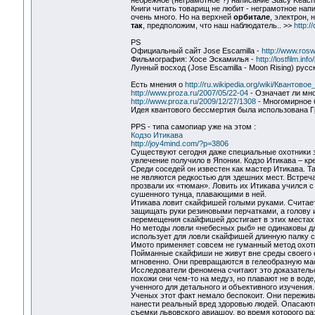
небрежное (неграмотное ?) написание Stacy Keac
Книги читать товарищ не любит - неграмотное нап
очень много. Но на верхней
орбитале
, электрон,
так
, предположим, что наш наблюдатель.. >>
http:/
PS
Официальный сайт Jose Escamilla -
http://www.rosw
Фильмография: Хосе Эскамилья -
http://lostfilm.in
Лунный восход (Jose Escamilla - Moon Rising) русс
Есть мнения о
http://ru.wikipedia.org/wiki/Квантов
http://www.proza.ru/2007/05/22-04
- Означает ли мн
http://www.proza.ru/2009/12/27/1308
- Многомирное 
Идея квантового бессмертия была использована Гp
PPS - типа самопиар уже на этом :
Кодзо Итикава
http://joy4mind.com/?p=3806
Существуют сегодня даже специальные охотники 
увлечение получило в Японии. Кодзо Итикава – к
Среди соседей он известен как мастер Итикава. Т
не являются редкостью для здешних мест. Встреч
прозвали их «тюман». Ловить их Итикава учился с
сушенного тунца, плавающими в ней.
Итикава ловит скайфишей голыми руками. Считает
защищать руки резиновыми перчатками, а голову и
перемещения скайфишей достигает в этих местах 3
Но методы ловли «небесных рыб» не одинаковы дл
использует для ловли скайфишей длинную палку с
Имото применяет совсем не гуманный метод охоты
Пойманные скайфиши не живут вне среды своего о
мгновенно. Они превращаются в гелеобразную масс
Исследователи феномена считают это доказательс
похожи они чем-то на медуз, но плавают не в воде
ученного для детального и объективного изучения.
Ученых этот факт немало беспокоит. Они пережива
нанести реальный вред здоровью людей. Опасаютс
съемки львовского авиашоу, во время которого ра