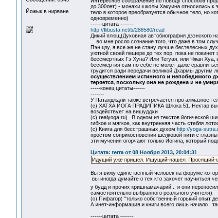
Интересное соображение по поводу способов продл
до 300лет) - монахи школы Хакуина относились к
Йожык в нирване
тело в которое преобразуется обычное тело, но 
одновременно)
------цитата -------
http://flibusta.net/b/288580/read
Дикий плющ(Духовная автобиография дзэнского на
... во мне росло сознание того, что даже в том с
Пэн цзу, я все же не стану лучше бестелесных дух
уютной своей пещере до тех пор, пока не покинет 
бессмертных Гэ Хуна? Или Тегуая, или Чжан Хуа, 
бессмертия сам по себе не может даже сравниться
трудится ради передачи великой Дхармы другим л
осуществлением истинного и непобедимого дхар
теряется, поскольку она не рождена и не умир
-----конец цитаты------
-------
У Патанджали также встречается про алмазное тело 
(с) ХАТХА ЙОГА ПРАДИПИКА Шлока 51. Нектар высво
воздействует на вишуддхи
(с) realyoga.ru) ..В одном из текстов йогической 
гибкое и мягкое, как внутренняя часть стебля лот
(с) Книга для бесстрашных духом
http://yoga-sutra
простом соприкосновении шёлковой нити с глазным
эти мучения огорчают только Йогина, который подо
Цитата: terra от 08 Ноября 2013, 20:04:31
Идущий уже пришел. Ищущий-нашел. Просящий-обр
Вы я вижу единственный человек на форуме которы
вы иногда думайте о тех кто захочет научиться че
у будд и прочих кришнамачарий .. и они переноси
самостоятельно выбранного реального учителя).
(с) Пифагор) "только собственный горький опыт 
А инет-информация и книги всего лишь начало , та
------цитата -------