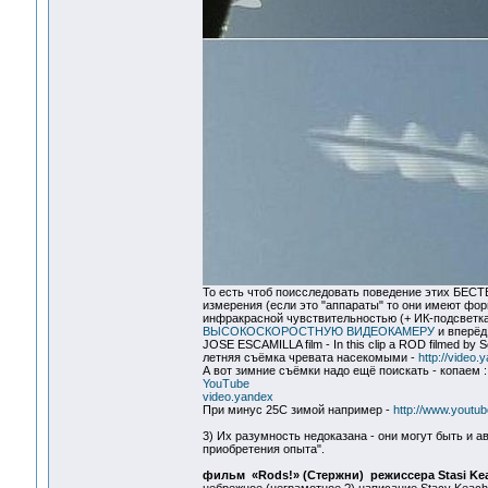
То есть чтоб поисследовать поведение этих БЕС
измерения (если это "аппараты" то они имеют фор
инфракрасной чувствительностью (+ ИК-подсветка
ВЫСОКОСКОРОСТНУЮ ВИДЕОКАМЕРУ
и вперёд
JOSE ESCAMILLA film - In this clip a ROD filmed by
летняя съёмка чревата насекомыми -
http://video.
А вот зимние съёмки надо ещё поискать - копаем :
YouTube
video.yandex
При минус 25С зимой например -
http://www.yout
3) Их разумность недоказана - они могут быть и 
приобретения опыта".
фильм «Rods!» (Стержни) режиссера Stasi Kea