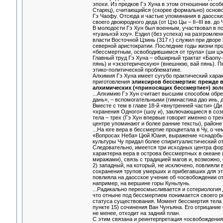
эпохи. Из предков Гэ Хуна в этом отношении особ
Старец), считающийся (скорее формально) основ
Гэ Чаофу. Отсюда и частые упоминания в даосских
своего двоюродного деда (от Цзо Цы – II–III вв. д
В молодости Гэ Хун был военным, участвовал в по
«гуаньнэй хоу». Ездил (без успеха) на разгромле
власти Восточной Цзинь (317 г.) служил при дво
северной аристократии. Последние годы жизни про
«бессмертным, освободившимся от трупа» (ши цзе
Главный труд Гэ Хуна – обширный трактат «Баопу-ц
пянь) и «экзотерическую» (внешнюю, вай пянь). П
этико-политической проблематике.
Алхимия Гэ Хуна имеет сугубо практический харак
приготовления
эликсиров бессмертия: прежде вс
алхимических («приносящих бессмертие») золо
...Алхимию Гэ Хун считает высшим способом обре
дань», – вспомогательными (гимнастика дао инь, 
Вместе с тем в главе 18-й «внутренней части» (
«хранения Одного» (шоу и), заключающиеся в созе
тела – трех (Гэ Хун впервые говорит именно о тре
центре упоминают и более ранние тексты), районе 
...На юге вера в бессмертие процветала в Чу, о ч
«Вопросах Неба» Цюй Юаня, выражение «снадобье 
культуры Чу придал более спиритуалистический о
Следовательно, имеется три исходных центра фор
характерна вера в острова бессмертных в океане 
миражами), связь с традицией магов и, возможно
2) западный, на который, не исключено, повлияли
сохранения трупов умерших и прибегавших для этог
повлияла на даосское учение об «освобождении от 
например, на вершине горы Куньлунь.
...Радикально переосмысливается и сотериология
что отныне под бессмертием понимается своего ро
статуса существования. Момент бессмертия тела к
пункте 15) сочинения Ван Чунъяна. Его отрицание 
не менее, отходит на задний план.
С этим связана и реинтерпретация «освобождения 