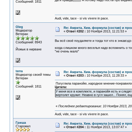
Да и правда))))))) А потому надо посты про видим
Сообщений: 1811
Audi, vide, tace - si vis vivere in pace.
Oleg
Re: Амрита. Хим. формула (состав) и про
Модератор
«
Ответ #202 :
10 Ноября 2013, 11:21:53 »
Ветеран
Вы всё своё поудаляете и тогда тот кто в энкавэд
Сообщений: 8943
когда слишком много веселья надо вспомнить о том
Йожык в нирване
"не очень мало"
terra
Re: Амрита. Хим. формула (состав) и про
Модератор своей темы
«
Ответ #203 :
10 Ноября 2013, 11:28:33 »
Ветеран
Погуглила паранойю..народное мнение-понравило
Сообщений: 1811
Цитата:
У меня все в комплекте, и паранойя есть и следят
вертолет кружит. Неавно в гугл зашел... Понял, е
«
Последнее редактирование: 10 Ноября 2013, 20:
Audi, vide, tace - si vis vivere in pace.
Гриша
Re: Амрита. Хим. формула (состав) и про
Старожил
«
Ответ #204 :
11 Ноября 2013, 13:07:47 »