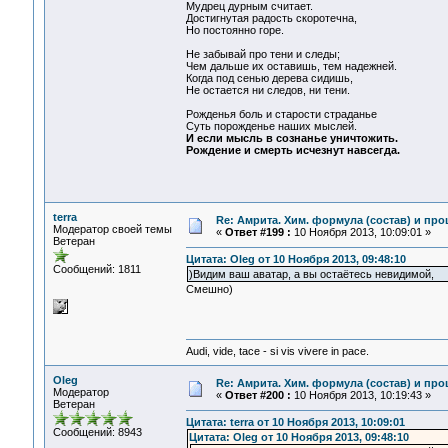
Мудрец дурным считает.
Достигнутая радость скоротечна,
Но постоянно горе.
Не забывай про тени и следы;
Чем дальше их оставишь, тем надежней.
Когда под сенью дерева сидишь,
Не остается ни следов, ни тени.
Рожденья боль и старости страданье
Суть порожденье наших мыслей.
И если мысль в сознанье уничтожить.
Рождение и смерть исчезнут навсегда.
terra
Re: Амрита. Хим. формула (состав) и про
Модератор своей темы
«
Ответ #199 :
10 Ноября 2013, 10:09:01 »
Ветеран
Цитата: Oleg от 10 Ноября 2013, 09:48:10
Сообщений: 1811
)Видим ваш аватар, а вы остаётесь невидимой,
Смешно)
Audi, vide, tace - si vis vivere in pace.
Oleg
Re: Амрита. Хим. формула (состав) и про
Модератор
«
Ответ #200 :
10 Ноября 2013, 10:19:43 »
Ветеран
Цитата: terra от 10 Ноября 2013, 10:09:01
Сообщений: 8943
Цитата: Oleg от 10 Ноября 2013, 09:48:10