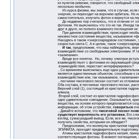
из пунктов ревизии, говорится, что свободный эле
несколько необычно.
Из курса физики, мы знаем, что в случае, если 
энергию, он переходит на верхнюю орбиталь. Но 
самостоятельно, излучить фотон и вернутся на п
До недавних пор считалось, что в отличие от эл
фотоном. Но выяснилось что это не так. Иногда т
друг в друге, но полного взаимного поглощения не
При данном взаимодействии, происходит необычн
неизвестное состояние вещества, называемое «фо
Находясь в таком «энергозарядовом состоянии», э
скоростью света С. А в целом, такое «энергозаря
И так
, предположим, что наш наблюдатель, вер
взаимодействие со свободными электронами. И та
«залипание».
Вроде все понятно. Но, почему электрон вступае
взаимодействует с фотонами из окружающей среды
взаимодействия, перестает интерферировать?
...Со временем выяснилась еще одна удивительна
является единственным объектом, способным к све
взаимодействие или, так называемое, «залипание
...песчинки «мозгового песка» состоят из отложен
Оба состава, в песчинках «мозгового песка», рас
Верхний слой (1), состоящий из кристаллов гидро
алмаза.
Второй слой, состоит из кристаллов гидрофосфата
одно удивительное совпадение. Оказывается, кри
вещества, на основе которого предполагается соз
информации, об этом устройстве,
говориться
оче
...Давайте вспомним, что
«мозговой песок» появ
существует вероятность его установки.
Его сло
взгляд, сумасшедший вывод. Если, все же, «мозго
получить свойства, которыми он обладает?
Предположим, что молекулы кристаллов гидроф
ЭПИФИЗА, проходят предварительную подготовку.
Атомы кристаллов гидрофосфата натрия, прину
соответствующие фотоны. В момент поглощения, э