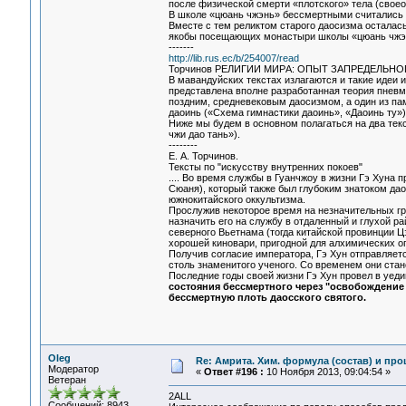
после физической смерти «плотского» тела (свое
В школе «цюань чжэнь» бессмертными считались п
Вместе с тем реликтом старого даосизма осталас
якобы посещающих монастыри школы «цюань чжэ
-------
http://lib.rus.ec/b/254007/read
Тоpчинов РЕЛИГИИ МИPА: ОПЫТ ЗАПPЕДЕЛЬНОГО 
В мавандуйских текстах излагаются и такие идеи 
представлена вполне разработанная теория пневмы
поздним, средневековым даосизмом, а один из па
даоинь («Схема гимнастики даоинь», «Даоинь ту»)
Ниже мы будем в основном полагаться на два тек
чжи дао тань»).
--------
Е. А. Торчинов.
Тексты по "искусству внутренних покоев"
.... Во время службы в Гуанчжоу в жизни Гэ Хуна
Сюаня), который также был глубоким знатоком дао
южнокитайского оккультизма.
Прослужив некоторое время на незначительных гр
назначить его на службу в отдаленный и глухой р
северного Вьетнама (тогда китайской провинции Ц
хорошей киновари, пригодной для алхимических о
Получив согласие императора, Гэ Хун отправляетс
столь знаменитого ученого. Со временем они стан
Последние годы своей жизни Гэ Хун провел в уед
состояния бессмертного через "освобождение от
бессмертную плоть даосского святого.
Oleg
Re: Амрита. Хим. формула (состав) и про
Модератор
«
Ответ #196 :
10 Ноября 2013, 09:04:54 »
Ветеран
2ALL
Сообщений: 8943