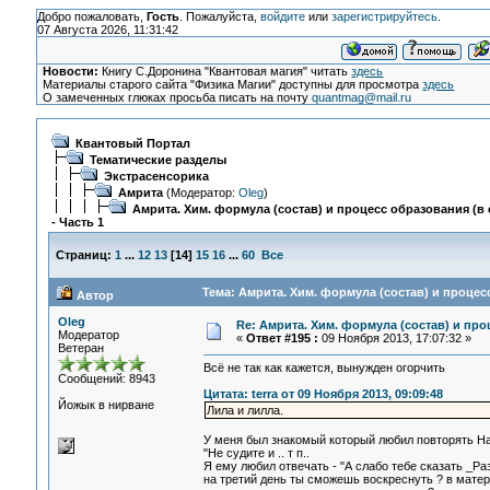
Добро пожаловать,
Гость
. Пожалуйста,
войдите
или
зарегистрируйтесь
.
07 Августа 2026, 11:31:42
Новости:
Книгу С.Доронина "Квантовая магия" читать
здесь
Материалы старого сайта "Физика Магии" доступны для просмотра
здесь
О замеченных глюках просьба писать на почту
quantmag@mail.ru
Квантовый Портал
Тематические разделы
Экстрасенсорика
Амрита
(Модератор:
Oleg
)
Амрита. Хим. формула (состав) и процесс образования (в 
- Часть 1
Страниц:
1
...
12
13
[
14
]
15
16
...
60
Все
Тема: Амрита. Хим. формула (состав) и процесс
Автор
Oleg
Re: Амрита. Хим. формула (состав) и про
Модератор
«
Ответ #195 :
09 Ноября 2013, 17:07:32 »
Ветеран
Всё не так как кажется, вынужден огорчить
Сообщений: 8943
Цитата: terra от 09 Ноября 2013, 09:09:48
Йожык в нирване
Лила и лилла.
У меня был знакомый который любил повторять Н
"Не судите и .. т п..
Я ему любил отвечать - "А слабо тебе сказать _Ра
на третий день ты сможешь воскреснуть ? в материа