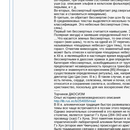
Во-первых, при обретении состояния бессмертног
уши (ср. описания эльфов в кельтском фольклоре
перьями, и т. д.
Во-вторых, бессмертный приобретает ряд сверхъе
местах и становиться невидимым).
В-третьих, он обретает бессмертие (чан шэн бу сы
В средневековых текстах выделяется несколько т
классификация. Это небесные бессмертные (тянь 
сянь).
Первый тип бессмертных считается наивысшим. Э
Полярная звезда) и занявшие определенный пост 
....Что касается земных бессмертных, то они отно
горах» (мин шань), то есть на одной из 37 перечи
называемых «пещерных небесах» (дун тянь), то е
горах». Отметим мимоходом, что знаменитый мир 
может быть отнесен к категории «пещерных небес
в XII в. и являющейся в настоящее время ведущей
бессмертными в даосских храмах в дни определен
Категория «бессмертных, освободившихся от трупа»
предполагает незавершенность процесса трансфор
смерти и знаменуется воскресением.[85] Иногда к
существовали определенные ритуалы), как, напри
диктатор Цао Цао (нач. III в.). В таком случае, в
есть печень, сердце, селезенка, легкие и почки,
относится и сохранение скелета и, особенно, поз
христианство, поскольку для них воскресение Ии
-----
Торчинов ДАОСИЗМ
Опыт историко-религиоведческого описания
http://lib.rus.ec/b/254005/read
В III в. алхимическая традиция быстро развивала
темы все чаще встречаются в поэзии этого периода
Однако значительных сочинений в это время не 
столетии, является трактат Гэ Хуна (284–343 или 
прозвищу (хао) Гэ Хуна. Этот памятник вошел в з
«практической» лабораторной алхимии Китая пери
Гэ Хун (второе имя Чжичуань) происходил из арис
было традиционно связано с южнокитайским даосс