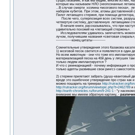
существование, и как мы видим, многие из них, н
которые мы называем НЛО (неопознанные летаю
...В случае смерти хозяина «мозгового песка», л
набором кубитов. При этом, атомы доставленной с
Пилот летающего стержня, при помощи детектора, 
После чего, суперпозиция всех систем, разрушае
четвертую систему, доставленную летающими стер
В начале книги, рассказывалось, что при наступл
удивительно похожий на «летающий стержень».
Исследователям удавалось запечатлеть момент, 
лучом, получившим названия «световая спираль», 
-------------конец цитаты-----------
Сомнительные утверждения этого Казакова касател
1) мозговой песок светится и появляется в один д
Но всем животным - они что тоже его имплантирую
материализацией песка на 40й день у лягушек там д
только людям имплантируется ?
И что с реинкарнацией - почему информация о пр
только адепты развившие свои рингсэ самостоятел
2) стержни прилетают забрать (душу-квантовый дво
вроде это ошибочное утверждение про страх как и
можно пошарить на трекерах
http://rutracker.org/f
http://rutracker.org/forum/viewtopic.php?t=2462789
и 
http://earth-chronicles.ru/forum/9-241-1
- "у насекомо
внимание мы имеем обратную картину, -
различим