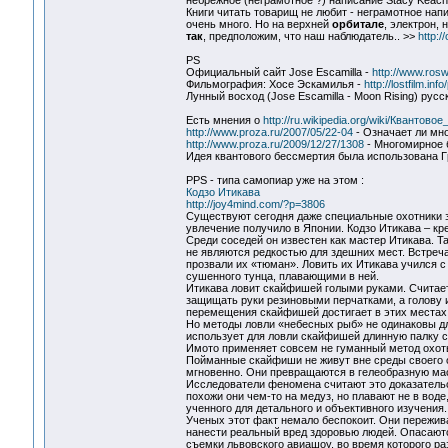
небрежное (неграмотное ?) написание Stacy Keac
Книги читать товарищ не любит - неграмотное нап
очень много. Но на верхней
орбитале
, электрон,
так
, предположим, что наш наблюдатель.. >>
http:/
PS
Официальный сайт Jose Escamilla -
http://www.rosw
Фильмография: Хосе Эскамилья -
http://lostfilm.in
Лунный восход (Jose Escamilla - Moon Rising) русс
Есть мнения о
http://ru.wikipedia.org/wiki/Квантов
http://www.proza.ru/2007/05/22-04
- Означает ли мн
http://www.proza.ru/2009/12/27/1308
- Многомирное 
Идея квантового бессмертия была использована Гp
PPS - типа самопиар уже на этом :
Кодзо Итикава
http://joy4mind.com/?p=3806
Существуют сегодня даже специальные охотники 
увлечение получило в Японии. Кодзо Итикава – к
Среди соседей он известен как мастер Итикава. Т
не являются редкостью для здешних мест. Встреч
прозвали их «тюман». Ловить их Итикава учился с
сушенного тунца, плавающими в ней.
Итикава ловит скайфишей голыми руками. Считает
защищать руки резиновыми перчатками, а голову и
перемещения скайфишей достигает в этих местах 3
Но методы ловли «небесных рыб» не одинаковы дл
использует для ловли скайфишей длинную палку с
Имото применяет совсем не гуманный метод охоты
Пойманные скайфиши не живут вне среды своего о
мгновенно. Они превращаются в гелеобразную масс
Исследователи феномена считают это доказательс
похожи они чем-то на медуз, но плавают не в воде
ученного для детального и объективного изучения.
Ученых этот факт немало беспокоит. Они пережива
нанести реальный вред здоровью людей. Опасаютс
съемки львовского авиашоу, во время которого ра