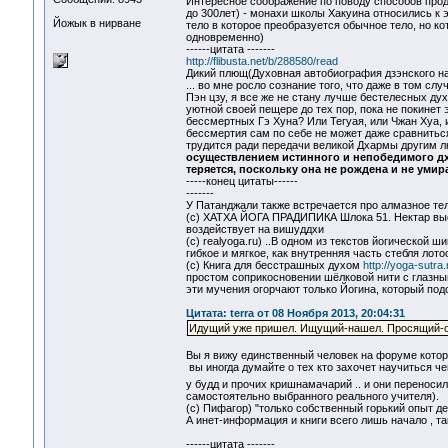
Интересное соображение по поводу способов продл
до 300лет) - монахи школы Хакуина относились к
Йожык в нирване
тело в которое преобразуется обычное тело, но 
одновременно)
------цитата -------
http://flibusta.net/b/288580/read
Дикий плющ(Духовная автобиография дзэнского на
... во мне росло сознание того, что даже в том с
Пэн цзу, я все же не стану лучше бестелесных дух
уютной своей пещере до тех пор, пока не покинет 
бессмертных Гэ Хуна? Или Тегуая, или Чжан Хуа, 
бессмертия сам по себе не может даже сравниться
трудится ради передачи великой Дхармы другим л
осуществлением истинного и непобедимого дхар
теряется, поскольку она не рождена и не умир
-----конец цитаты------
-------
У Патанджали также встречается про алмазное тело 
(с) ХАТХА ЙОГА ПРАДИПИКА Шлока 51. Нектар высво
воздействует на вишуддхи
(с) realyoga.ru) ..В одном из текстов йогической 
гибкое и мягкое, как внутренняя часть стебля лот
(с) Книга для бесстрашных духом
http://yoga-sutra
простом соприкосновении шёлковой нити с глазным
эти мучения огорчают только Йогина, который подо
Цитата: terra от 08 Ноября 2013, 20:04:31
Идущий уже пришел. Ищущий-нашел. Просящий-обр
Вы я вижу единственный человек на форуме которы
вы иногда думайте о тех кто захочет научиться че
у будд и прочих кришнамачарий .. и они переноси
самостоятельно выбранного реального учителя).
(с) Пифагор) "только собственный горький опыт 
А инет-информация и книги всего лишь начало , та
------цитата -------