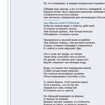
Ну это поправимо, в каждом микрокосме отражаетс
2)Видим ваш аватар, а вы остаётесь невидимой, т
Единым может быть нарушена внешним наблюдателе
сообразительностью в реале
уже неплохое упражнение для начинающего бессме
-----------------
http://flibusta.net/b/173184/read
Избыток знания ведет к избытку действий;
Сознанье успокоить лучше.
Чем больше думать, тем потери больше:
Объединить сознанье лучше.
Чрезмерность мыслей волю ослабляет.
Чем больше знаешь, тем мутней сознанье.
А мрак сознанья порождает помраченья.
И слабость воли нарушает Дао.
Что в этом нет вреда, не говори;
Такая боль способна литься вечно.
Не думай, что причин для страха нет;
Бурлят лишенья. как кипящая вода.
Вода, что капает без передышки малой,
Собой четыре моря напитает.
Не стертые мельчайшие пылинки
Пятью вершинами способны стать,
О, ветви береги, чтоб уцелели корни;
Хотя и мелочь, это не пустяк.
Закрой все семь отверстий
И отключи шесть чувств.
Не обращай внимания на формы;
И звукам не внимай.
Внимая звукам, можешь ты оглохнуть.
Взирая на цвета, ослепнуть можешь.