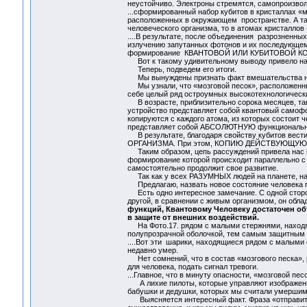
неустойчиво. Электроны стремятся, самопроизвол
...сформированный набор кубитов в кристаллах «
расположенных в окружающем пространстве. А так
человеческого организма, то в атомах кристаллов
....В результате, после объединения разрозненных
излучению запутанных фотонов и их последующем
формирование КВАНТОВОЙ ИЛИ КУБИТОВОЙ К
Вот к такому удивительному выводу привело на
Теперь, подведем его итоги.
Мы вынуждены признать факт вмешательства неи
Мы узнали, что «мозговой песок», расположенны
себе целый ряд остроумных высокотехнологическ
В возрасте, приблизительно сорока месяцев, так
устройство представляет собой квантовый самофо
копируются с каждого атома, из которых состоит ч
представляет собой АБСОЛЮТНУЮ функционал
В результате, благодаря свойству кубитов ве
ОРГАНИЗМА. При этом, КОПИЮ ДЕЙСТВУЮЩУЮ
Таким образом, цепь рассуждений привела нас к 
формирование которой происходит параллельно с
самостоятельно продолжит свое развитие.
Так как у всех РАЗУМНЫХ людей на планете, на
Предлагаю, назвать новое состояние человека
Есть одно интересное замечание. С одной сторон
другой, в сравнении с живым организмом, он обл
функций, Квантовому Человеку достаточен объ
в защите от внешних воздействий.
На Фото.17. рядом с малыми стержнями, находятс
полупрозрачной оболочкой, тем самым защитным
....Вот эти шарики, находящиеся рядом с малым
недавно умер.
Нет сомнений, что в состав «мозгового песка», р
для человека, подать сигнал тревоги.
...Главное, что в минуту опасности, «мозговой пе
А лихие пилоты, которые управляют изображенны
бабушки и дедушки, которых мы считали умершим
Выясняется интересный факт. Фраза «отправить