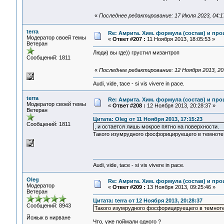
«
Последнее редактирование: 17 Июля 2023, 04:1
terra
Re: Амрита. Хим. формула (состав) и про
Модератор своей темы
«
Ответ #207 :
11 Ноября 2013, 18:05:53 »
Ветеран
Люди) вы где)) грустил мизантроп
Сообщений: 1811
«
Последнее редактирование: 12 Ноября 2013, 20:
Audi, vide, tace - si vis vivere in pace.
terra
Re: Амрита. Хим. формула (состав) и про
Модератор своей темы
«
Ответ #208 :
12 Ноября 2013, 20:28:37 »
Ветеран
Цитата: Oleg от 11 Ноября 2013, 17:15:23
Сообщений: 1811
, и остается лишь мокрое пятно на поверхности.
Такого изумрудного фосфорицируещего в темноте 
Audi, vide, tace - si vis vivere in pace.
Oleg
Re: Амрита. Хим. формула (состав) и про
Модератор
«
Ответ #209 :
13 Ноября 2013, 09:25:46 »
Ветеран
Цитата: terra от 12 Ноября 2013, 20:28:37
Сообщений: 8943
Такого изумрудного фосфорицируещего в темноте
Йожык в нирване
Что, уже поймали одного ?