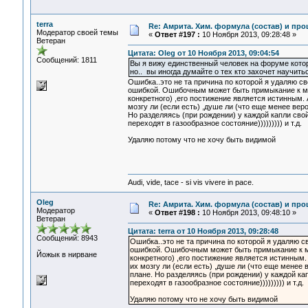
terra
Re: Амрита. Хим. формула (состав) и про
Модератор своей темы
«
Ответ #197 :
10 Ноября 2013, 09:28:48 »
Ветеран
Цитата: Oleg от 10 Ноября 2013, 09:04:54
Сообщений: 1811
Вы я вижу единственный человек на форуме котор
но.. вы иногда думайте о тех кто захочет научить
Ошибка..это не та причина по которой я удаляю 
ошибкой. Ошибочным может быть примыкание к мнен
конкретного) ,его постижение является истинным. 
мозгу ли (если есть) ,душе ли (что еще менее вер
Но разделяясь (при рождении) у каждой капли свой
переходят в газообразное состояние))))))))) и т.д.
Удаляю потому что не хочу быть видимой
Audi, vide, tace - si vis vivere in pace.
Oleg
Re: Амрита. Хим. формула (состав) и про
Модератор
«
Ответ #198 :
10 Ноября 2013, 09:48:10 »
Ветеран
Цитата: terra от 10 Ноября 2013, 09:28:48
Сообщений: 8943
Ошибка..это не та причина по которой я удаляю 
ошибкой. Ошибочным может быть примыкание к мне
Йожык в нирване
конкретного) ,его постижение является истинным.
их мозгу ли (если есть) ,душе ли (что еще менее
плане. Но разделяясь (при рождении) у каждой кап
переходят в газообразное состояние))))))))) и т.д.
Удаляю потому что не хочу быть видимой