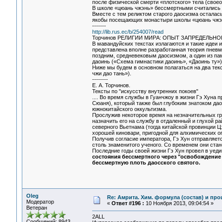
после физической смерти «плотского» тела (свое
В школе «цюань чжэнь» бессмертными считались п
Вместе с тем реликтом старого даосизма осталас
якобы посещающих монастыри школы «цюань чжэ
-------
http://lib.rus.ec/b/254007/read
Тоpчинов РЕЛИГИИ МИPА: ОПЫТ ЗАПPЕДЕЛЬНОГО 
В мавандуйских текстах излагаются и такие идеи 
представлена вполне разработанная теория пневмы
поздним, средневековым даосизмом, а один из па
даоинь («Схема гимнастики даоинь», «Даоинь ту»)
Ниже мы будем в основном полагаться на два тек
чжи дао тань»).
--------
Е. А. Торчинов.
Тексты по "искусству внутренних покоев"
.... Во время службы в Гуанчжоу в жизни Гэ Хуна
Сюаня), который также был глубоким знатоком дао
южнокитайского оккультизма.
Прослужив некоторое время на незначительных гр
назначить его на службу в отдаленный и глухой р
северного Вьетнама (тогда китайской провинции Ц
хорошей киновари, пригодной для алхимических о
Получив согласие императора, Гэ Хун отправляетс
столь знаменитого ученого. Со временем они стан
Последние годы своей жизни Гэ Хун провел в уед
состояния бессмертного через "освобождение от
бессмертную плоть даосского святого.
Oleg
Re: Амрита. Хим. формула (состав) и про
Модератор
«
Ответ #196 :
10 Ноября 2013, 09:04:54 »
Ветеран
2ALL
Сообщений: 8943