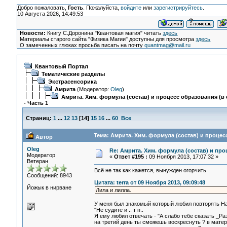
Добро пожаловать,
Гость
. Пожалуйста,
войдите
или
зарегистрируйтесь
.
10 Августа 2026, 14:49:53
Новости:
Книгу С.Доронина "Квантовая магия" читать
здесь
Материалы старого сайта "Физика Магии" доступны для просмотра
здесь
О замеченных глюках просьба писать на почту
quantmag@mail.ru
Квантовый Портал
Тематические разделы
Экстрасенсорика
Амрита
(Модератор:
Oleg
)
Амрита. Хим. формула (состав) и процесс образования (в 
- Часть 1
Страниц:
1
...
12
13
[
14
]
15
16
...
60
Все
Тема: Амрита. Хим. формула (состав) и процесс
Автор
Oleg
Re: Амрита. Хим. формула (состав) и про
Модератор
«
Ответ #195 :
09 Ноября 2013, 17:07:32 »
Ветеран
Всё не так как кажется, вынужден огорчить
Сообщений: 8943
Цитата: terra от 09 Ноября 2013, 09:09:48
Йожык в нирване
Лила и лилла.
У меня был знакомый который любил повторять Н
"Не судите и .. т п..
Я ему любил отвечать - "А слабо тебе сказать _Ра
на третий день ты сможешь воскреснуть ? в материа