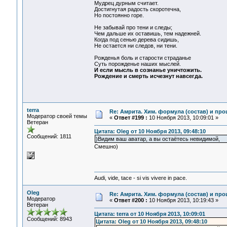
Мудрец дурным считает.
Достигнутая радость скоротечна,
Но постоянно горе.
Не забывай про тени и следы;
Чем дальше их оставишь, тем надежней.
Когда под сенью дерева сидишь,
Не остается ни следов, ни тени.
Рожденья боль и старости страданье
Суть порожденье наших мыслей.
И если мысль в сознанье уничтожить.
Рождение и смерть исчезнут навсегда.
terra
Re: Амрита. Хим. формула (состав) и про
Модератор своей темы
«
Ответ #199 :
10 Ноября 2013, 10:09:01 »
Ветеран
Цитата: Oleg от 10 Ноября 2013, 09:48:10
Сообщений: 1811
)Видим ваш аватар, а вы остаётесь невидимой,
Смешно)
Audi, vide, tace - si vis vivere in pace.
Oleg
Re: Амрита. Хим. формула (состав) и про
Модератор
«
Ответ #200 :
10 Ноября 2013, 10:19:43 »
Ветеран
Цитата: terra от 10 Ноября 2013, 10:09:01
Сообщений: 8943
Цитата: Oleg от 10 Ноября 2013, 09:48:10