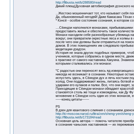
http://flibusta.net/b/288580/read
Дикий плющ(Духовная автобиография дзэнского на
...Жестоко мошенничает тот, кто называет себя по
Да, обыкновенный негодяй! Даже Камасака Тёхан 
* Кэнсё - особое состояние сознания, в котором 
....Сёиндзи наполнился монахами, прибывавшими в
предоставить жилье и обеспечить такое количеств
Монахи находили себе разнообразные убежища на 
вокруг, они превратили окрестные леса и холмы в
после чего они должны были отправиться на поис
домов. В этих помещениях им следовало пребывать
медитации-дзадзэн.
История не знала других подобных примеров, чтоб
учеников, которые собрались в одном месте, дви
к практике от самого наставника Хакуина. Знамени
которыми сталкивались эти монахи:
"С радостью они переносят весь яд извергающихся
никогда не возникает в сознании. Некоторые остаю
испустить здесь, в Сёиндзи дух и лечь костьми п
холод. Они поддерживают жизнь, питаясь ботвой и
ударами его кулаков и палки. Все, что они видят, 
Приходящие в Сёиндзи монахи обладают красотой С
становятся столь же тощи и измождены, как Ду Фу 
мгновение в Сёиндзи хоть один из этих монахов, е
-----конец цитаты------
PS
В дзен для квантового слияния с сознанием дзенск
http://ki-moscow.narod.ru/litra/zen/sheng-yen/sheng-
http://flibusta.net/b/173184/read
Основная цель автора — помочь читателю приобре
в сознание чаньских наставников — их переживани