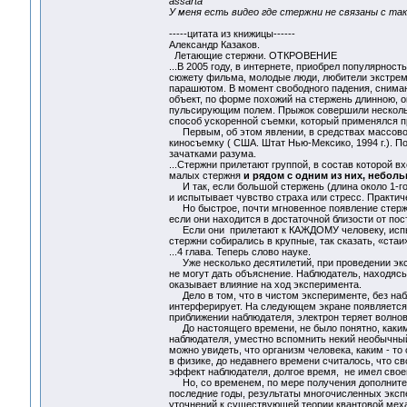
assarta
У меня есть видео где стержни не связаны с та
-----цитата из книжицы------
Александр Казаков.
Летающие стержни. ОТКРОВЕНИЕ
...В 2005 году, в интернете, приобрел популярнос
сюжету фильма, молодые люди, любители экстрема
парашютом. В момент свободного падения, снимаю
объект, по форме похожий на стержень длинною, 
пульсирующим полем. Прыжок совершили несколько
способ ускоренной съемки, который
Первым, об этом явлении, в средствах массово
киносъемку ( США. Штат Нью-Мексико, 1994 г.). 
зачатками разума.
...Стержни прилетают группой, в состав которой в
малых стержня
и рядом с одним из них, небол
И так, если большой стержень (длина около 1-го 
и испытывает чувство страха или стресс. Практич
Но быстрое, почти мгновенное появление стержн
если они находится в достаточной близости от по
Если они прилетают к КАЖДОМУ человеку, испыты
стержни собирались в крупные, так сказать, «стаи»
...4 глава. Теперь слово науке.
Уже несколько десятилетий, при проведении экс
не могут дать объяснение. Наблюдатель, находясь
оказывает влияние на ход эксперимента.
Дело в том, что в чистом эксперименте, без наб
интерферирует. На следующем экране появляется 
приближении наблюдателя, электрон теряет волнов
До настоящего времени, не было понятно, каким
наблюдателя, уместно вспомнить некий необычны
можно увидеть, что организм человека, каким - то
в физике, до недавнего времени считалось, что с
эффект наблюдателя, долгое время, не имел свое
Но, со временем, по мере получения дополнитель
последние годы, результаты многочисленных экс
уточнений к существующей теории квантовой меха