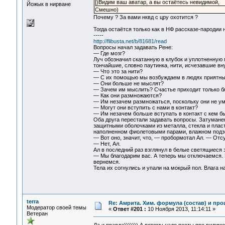
)Видим ваш аватар, а вы остаётесь невидимой,
Йожык в нирване
Смешно)
Почему ? За вами нквд с цру охотится ?
Тогда остаётся только как в НФ рассказе-пародии н
-----
http://flibusta.net/b/81681/read
Вопросы начал задавать Рене:
— Где мозг?
Луч обозначил скатанную в клубок и уплотненную 
тончайшие, словно паутинка, нити, исчезавшие вн
— Что это за нити?
— С их помощью мы возбуждаем в людях приятные 
— Они больше не мыслят?
— Зачем им мыслить? Счастье приходит только бл
— Как они размножаются?
— Им незачем размножаться, поскольку они не ум
— Могут они вступить с нами в контакт?
— Им незачем больше вступать в контакт с кем бы
Оба друга перестали задавать вопросы. Затумане
защитными оболочками из металла, стекла и пласти
наполненном фиолетовыми парами, влажном подз
— Вот оно, значит, что, — пробормотал Ал. — Отс
— Нет, Ал.
Ал в последний раз взглянул в белые светящиеся з
— Мы благодарим вас. А теперь мы отключаемся. 
вернемся.
Тела их согнулись и упали на мокрый пол. Влага н
terra
Re: Амрита. Хим. формула (состав) и про
Модератор своей темы
«
Ответ #201 :
10 Ноября 2013, 11:14:11 »
Ветеран