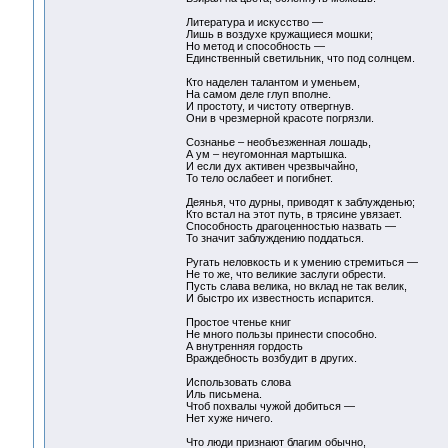
Литература и искусство —
Лишь в воздухе кружащиеся мошки;
Но метод и способность —
Единственный светильник, что под солнцем.
Кто наделен талантом и уменьем,
На самом деле глуп вполне.
И простоту, и чистоту отвергнув.
Они в чрезмерной красоте погрязли.
Сознанье – необъезженная лошадь,
А ум – неугомонная мартышка.
И если дух активен чрезвычайно,
То тело ослабеет и погибнет.
Деянья, что дурны, приводят к заблужденью;
Кто встал на этот путь, в трясине увязает.
Способность драгоценностью назвать —
То значит заблуждению поддаться.
Ругать неловкость и к умению стремиться —
Не то же, что великие заслуги обрести.
Пусть слава велика, но вклад не так велик,
И быстро их известность испарится.
Простое чтенье книг
Не много пользы принести способно.
А внутренняя гордость
Враждебность возбудит в других.
Использовать слова
Иль письмена.
Чтоб похвалы чужой добиться —
Нет хуже ничего.
Что люди признают благим обычно,