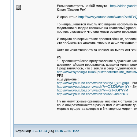
Если посмотреть на 66й минуте -
http://video.yandex
Китая (Хозяин Рек) ,
И сравнить с
http://www.youtube.com/watch?v=9FzQ
То напрашивается мысль что видимо несколько тыс
медитации выводил сознание на квантовый уровен
про них сказывали что они могли руками перехват
И видимо по версии таких просветлённых, освоив
эти <<Крылатые драконы уносили души умерших - 
Хотя не исключено что за несколько тысяч лет эт
PS
"... древнекитайское представление о драконах ка
древнекитайским верованиям, драконы жили преим
Представлялось, что с земли и озер поднимаются 
http://www.synologia.ru/a/Орнитологические_моти
PPS
ещё драконы :
http://www.youtube.com/watch?v=8fyU_xEQyq0
- Pil
http://www.youtube.com/watch?v=Q32XbWwnjrY
- Sk
http://www.youtube.com/watch?v=KsjPoOfYrYM
http://www.youtube.com/watch?v=AtkCudIdHGk
Ну не могут живые организмы носиться с такой ск
явно они размножаются раз их полно от мелких до 
мерные существа которые в 3-х мерном мире - го
Страниц:
1
...
12
13
[
14
]
15
16
...
60
Все