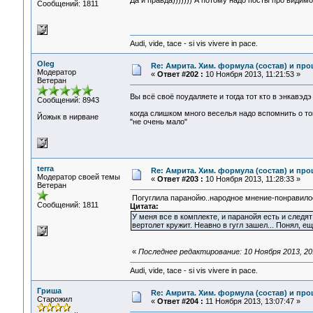
Да и правда))))))) А потому надо посты про видим
Сообщений: 1811
Audi, vide, tace - si vis vivere in pace.
Oleg
Re: Амрита. Хим. формула (состав) и про
Модератор
«
Ответ #202 :
10 Ноября 2013, 11:21:53 »
Ветеран
Вы всё своё поудаляете и тогда тот кто в энкавэд
Сообщений: 8943
когда слишком много веселья надо вспомнить о том
Йожык в нирване
"не очень мало"
terra
Re: Амрита. Хим. формула (состав) и про
Модератор своей темы
«
Ответ #203 :
10 Ноября 2013, 11:28:33 »
Ветеран
Погуглила паранойю..народное мнение-понравило
Сообщений: 1811
Цитата:
У меня все в комплекте, и паранойя есть и следят
вертолет кружит. Неавно в гугл зашел... Понял, е
«
Последнее редактирование: 10 Ноября 2013, 20:
Audi, vide, tace - si vis vivere in pace.
Гриша
Re: Амрита. Хим. формула (состав) и про
Старожил
«
Ответ #204 :
11 Ноября 2013, 13:07:47 »