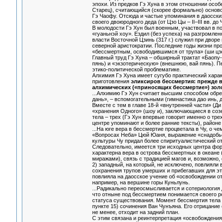
эпохи. Из предков Гэ Хуна в этом отношении особ
Старец), считающийся (скорее формально) основ
Гэ Чаофу. Отсюда и частые упоминания в даосских
своего двоюродного деда (от Цзо Цы – II–III вв. д
В молодости Гэ Хун был военным, участвовал в по
«гуаньнэй хоу». Ездил (без успеха) на разгромле
власти Восточной Цзинь (317 г.) служил при дво
северной аристократии. Последние годы жизни про
«бессмертным, освободившимся от трупа» (ши цзе
Главный труд Гэ Хуна – обширный трактат «Баопу-ц
пянь) и «экзотерическую» (внешнюю, вай пянь). П
этико-политической проблематике.
Алхимия Гэ Хуна имеет сугубо практический харак
приготовления
эликсиров бессмертия: прежде вс
алхимических («приносящих бессмертие») золо
...Алхимию Гэ Хун считает высшим способом обре
дань», – вспомогательными (гимнастика дао инь, 
Вместе с тем в главе 18-й «внутренней части» (
«хранения Одного» (шоу и), заключающиеся в созе
тела – трех (Гэ Хун впервые говорит именно о тре
центре упоминают и более ранние тексты), районе 
...На юге вера в бессмертие процветала в Чу, о ч
«Вопросах Неба» Цюй Юаня, выражение «снадобье 
культуры Чу придал более спиритуалистический о
Следовательно, имеется три исходных центра фор
характерна вера в острова бессмертных в океане 
миражами), связь с традицией магов и, возможно
2) западный, на который, не исключено, повлияли
сохранения трупов умерших и прибегавших для этог
повлияла на даосское учение об «освобождении от 
например, на вершине горы Куньлунь.
...Радикально переосмысливается и сотериология
что отныне под бессмертием понимается своего ро
статуса существования. Момент бессмертия тела к
пункте 15) сочинения Ван Чунъяна. Его отрицание 
не менее, отходит на задний план.
С этим связана и реинтерпретация «освобождения 