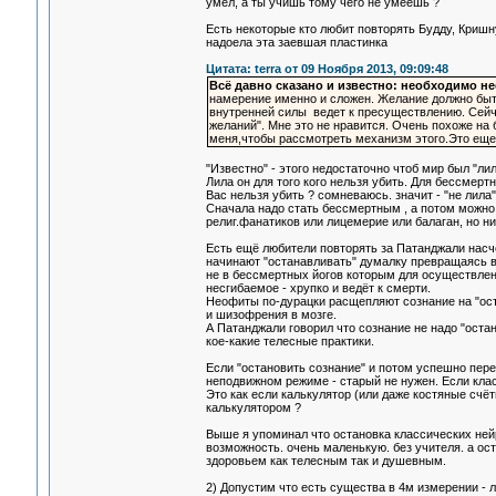
умел, а ты учишь тому чего не умеешь ?
Есть некоторые кто любит повторять Будду, Кришну
надоела эта заевшая пластинка
Цитата: terra от 09 Ноября 2013, 09:09:48
Всё давно сказано и известно: необходимо н
намерение именно и сложен. Желание должно быт
внутренней силы ведет к пресуществлению. Сейча
желаний". Мне это не нравится. Очень похоже на
меня,чтобы рассмотреть механизм этого.Это еще 
"Известно" - этого недостаточно чтоб мир был "лил
Лила он для того кого нельзя убить. Для бессмертн
Вас нельзя убить ? сомневаюсь. значит - "не лила"
Сначала надо стать бессмертным , а потом можно п
религ.фанатиков или лицемерие или балаган, но ни
Есть ещё любители повторять за Патанджали насчё
начинают "останавливать" думалку превращаясь в
не в бессмертных йогов которым для осуществлени
несгибаемое - хрупко и ведёт к смерти.
Неофиты по-дурацки расщепляют сознание на "оста
и шизофрения в мозге.
А Патанджали говорил что сознание не надо "оста
кое-какие телесные практики.
Если "остановить сознание" и потом успешно пер
неподвижном режиме - старый не нужен. Если кла
Это как если калькулятор (или даже костяные сч
калькулятором ?
Выше я упоминал что остановка классических ней
возможность. очень маленькую. без учителя. а ос
здоровьем как телесным так и душевным.
2) Допустим что есть существа в 4м измерении -