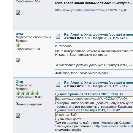
Сообщений: 512
terra!Тогда этот фильм для вас! 15 минута...
http://www.youtube.com/watch?v=GZ3aYXTeyQk
terra
Re: Амрита. Хим. формула (состав) и про
Модератор своей темы
«
Ответ #205 :
11 Ноября 2013, 15:50:42 »
Ветеран
Интересно.
Сообщений: 1811
Меня интересовало- отчего и как возникает "кван
И задать Вам несколько вопросов
«
Последнее редактирование: 11 Ноября 2013, 17:
Audi, vide, tace - si vis vivere in pace.
Oleg
Re: Амрита. Хим. формула (состав) и про
Модератор
«
Ответ #206 :
11 Ноября 2013, 17:15:23 »
Ветеран
Цитата: Гриша от 11 Ноября 2013, 13:07:47
Сообщений: 8943
http://www.youtube.com/watch?v=GZ3aYXTeyQk
Григорий , инфа занятная , делайте новую темку п
Йожык в нирване
тесновато, а вот проверять утверждения Казакова 
Цитата: terra от 11 Ноября 2013, 15:50:42
А лектор-Вы?
Ну вы блин даёте..
Там же ссылка на сайт этого - Александр Казаков
h
Это видео в распечатке -
http://kniga-bessmertie.ru/
комменты ютуба -