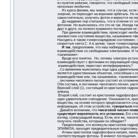
из пунктов ревизии, говорится, что свободный эле
несколько необычно.
Из курса физики, мы знаем, что в случае, если 
энергию, он переходит на верхнюю орбиталь. Но 
самостоятельно, излучить фотон и вернутся на п
До недавних пор считалось, что в отличие от эл
фотоном. Но выяснилось что это не так. Иногда т
друг в друге, но полного взаимного поглощения не
При данном взаимодействии, происходит необычн
неизвестное состояние вещества, называемое «фо
Находясь в таком «энергозарядовом состоянии», э
скоростью света С. А в целом, такое «энергозаря
И так
, предположим, что наш наблюдатель, вер
взаимодействие со свободными электронами. И та
«залипание».
Вроде все понятно. Но, почему электрон вступае
взаимодействует с фотонами из окружающей среды
взаимодействия, перестает интерферировать?
...Со временем выяснилась еще одна удивительна
является единственным объектом, способным к све
взаимодействие или, так называемое, «залипание
...песчинки «мозгового песка» состоят из отложен
Оба состава, в песчинках «мозгового песка», рас
Верхний слой (1), состоящий из кристаллов гидро
алмаза.
Второй слой, состоит из кристаллов гидрофосфата
одно удивительное совпадение. Оказывается, кри
вещества, на основе которого предполагается соз
информации, об этом устройстве,
говориться
оче
...Давайте вспомним, что
«мозговой песок» появ
существует вероятность его установки.
Его сло
взгляд, сумасшедший вывод. Если, все же, «мозго
получить свойства, которыми он обладает?
Предположим, что молекулы кристаллов гидроф
ЭПИФИЗА, проходят предварительную подготовку.
Атомы кристаллов гидрофосфата натрия, прину
соответствующие фотоны. В момент поглощения, э