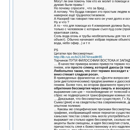
Могут ли они помочь тем кто их молит о помощи и ка
думаю были правы !
Но почему спросите , что за бред ..
А потому. Что Будда говорил это простым людям ко
наверное ещё труднопостигаемое.
А Назорей так говорил тем кого он учил долго и о
Ну и что ?
А то - что для помощи из 4 измерения должна быть
только с человеком с которым съел пуд соли (пройд
квантовая связь.
Соль вода огонь и трубы необязательны для тех кт
объект). Обычно начинают избрав первым объекто
вода, небо-эфир...) и т п
PS
Цитатки про бессмертных:
http://lib.rus.ec/b/213474/read#r85
Торчинов ПУТИ ФИЛОСОФИИ ВОСТОКА И ЗАПАДА 
.... В качестве примера можно привести термин «с
пневм, или
просто слюну, которой даосы (в то
Любопытно также, что этот термин восходит к т
вниз стекает сладкая роса».
В приведенных фрагментах из «Десяти вопросов» 
(или диетологическими) предписаниями и даосско
гением. Более того, во втором фрагменте присутс
обретения бессмертия через смерть и воскресе
выражение син цзе – «освобождение от телесной о
сброс не подвергшихся трансформации кожных пок
….Доказывая, что бессмертные существуют, Гэ Хун
Сыма Цяня) и на свидетельства современников, д
опытном полемис
... Каковы же специфические признаки бессмертны
графеме, изображающей некое пернатое существо 
ханьских текстах слово сянь могло употребляться
выражает не столько идею бессмертия, сколько н
акценты были смещены, и идея бессмертия стала 
причастность сяня к божественному и его наделе