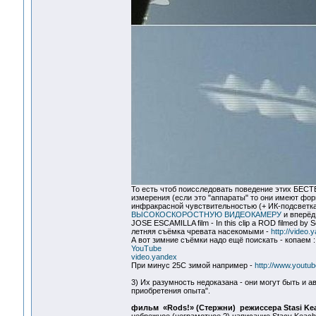
То есть чтоб поисследовать поведение этих БЕС
измерения (если это "аппараты" то они имеют фор
инфракрасной чувствительностью (+ ИК-подсветка
ВЫСОКОСКОРОСТНУЮ ВИДЕОКАМЕРУ
и вперёд
JOSE ESCAMILLA film - In this clip a ROD filmed by
летняя съёмка чревата насекомыми -
http://video.
А вот зимние съёмки надо ещё поискать - копаем :
YouTube
video.yandex
При минус 25С зимой например -
http://www.yout
3) Их разумность недоказана - они могут быть и 
приобретения опыта".
фильм «Rods!» (Стержни) режиссера Stasi Kea