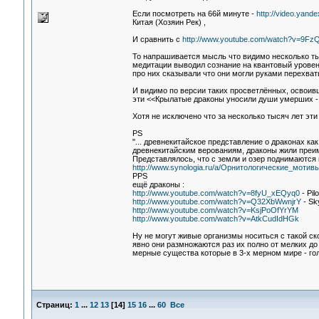
Если посмотреть на 66й минуте -
http://video.yandex
Китая (Хозяин Рек) ,
И сравнить с
http://www.youtube.com/watch?v=9FzQ
То напрашивается мысль что видимо несколько тыс
медитации выводил сознание на квантовый уровен
про них сказывали что они могли руками перехват
И видимо по версии таких просветлённых, освоив
эти <<Крылатые драконы уносили души умерших - 
Хотя не исключено что за несколько тысяч лет эт
PS
"... древнекитайское представление о драконах ка
древнекитайским верованиям, драконы жили преим
Представлялось, что с земли и озер поднимаются 
http://www.synologia.ru/a/Орнитологические_моти
PPS
ещё драконы :
http://www.youtube.com/watch?v=8fyU_xEQyq0
- Pil
http://www.youtube.com/watch?v=Q32XbWwnjrY
- Sk
http://www.youtube.com/watch?v=KsjPoOfYrYM
http://www.youtube.com/watch?v=AtkCudIdHGk
Ну не могут живые организмы носиться с такой ск
явно они размножаются раз их полно от мелких до 
мерные существа которые в 3-х мерном мире - го
Страниц:
1
...
12
13
[
14
]
15
16
...
60
Все