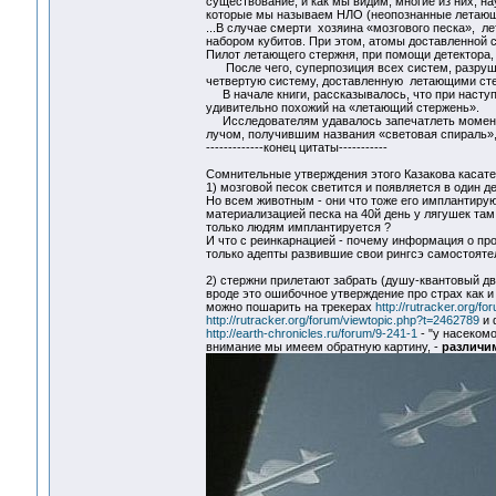
существование, и как мы видим, многие из них, н
которые мы называем НЛО (неопознанные летаю
...В случае смерти хозяина «мозгового песка», л
набором кубитов. При этом, атомы доставленной с
Пилот летающего стержня, при помощи детектора, 
После чего, суперпозиция всех систем, разрушае
четвертую систему, доставленную летающими стер
В начале книги, рассказывалось, что при наступл
удивительно похожий на «летающий стержень».
Исследователям удавалось запечатлеть момент, 
лучом, получившим названия «световая спираль», 
-------------конец цитаты-----------
Сомнительные утверждения этого Казакова касател
1) мозговой песок светится и появляется в один д
Но всем животным - они что тоже его имплантирую
материализацией песка на 40й день у лягушек там д
только людям имплантируется ?
И что с реинкарнацией - почему информация о пр
только адепты развившие свои рингсэ самостоятел
2) стержни прилетают забрать (душу-квантовый дво
вроде это ошибочное утверждение про страх как и
можно пошарить на трекерах
http://rutracker.org/f
http://rutracker.org/forum/viewtopic.php?t=2462789
и 
http://earth-chronicles.ru/forum/9-241-1
- "у насекомо
внимание мы имеем обратную картину, -
различим