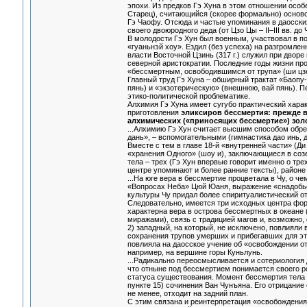
эпохи. Из предков Гэ Хуна в этом отношении особ
Старец), считающийся (скорее формально) основ
Гэ Чаофу. Отсюда и частые упоминания в даосских
своего двоюродного деда (от Цзо Цы – II–III вв. д
В молодости Гэ Хун был военным, участвовал в по
«гуаньнэй хоу». Ездил (без успеха) на разгромле
власти Восточной Цзинь (317 г.) служил при дво
северной аристократии. Последние годы жизни про
«бессмертным, освободившимся от трупа» (ши цзе
Главный труд Гэ Хуна – обширный трактат «Баопу-ц
пянь) и «экзотерическую» (внешнюю, вай пянь). П
этико-политической проблематике.
Алхимия Гэ Хуна имеет сугубо практический харак
приготовления
эликсиров бессмертия: прежде вс
алхимических («приносящих бессмертие») золо
...Алхимию Гэ Хун считает высшим способом обре
дань», – вспомогательными (гимнастика дао инь, 
Вместе с тем в главе 18-й «внутренней части» (
«хранения Одного» (шоу и), заключающиеся в созе
тела – трех (Гэ Хун впервые говорит именно о тре
центре упоминают и более ранние тексты), районе 
...На юге вера в бессмертие процветала в Чу, о ч
«Вопросах Неба» Цюй Юаня, выражение «снадобье 
культуры Чу придал более спиритуалистический о
Следовательно, имеется три исходных центра фор
характерна вера в острова бессмертных в океане 
миражами), связь с традицией магов и, возможно
2) западный, на который, не исключено, повлияли
сохранения трупов умерших и прибегавших для этог
повлияла на даосское учение об «освобождении от 
например, на вершине горы Куньлунь.
...Радикально переосмысливается и сотериология
что отныне под бессмертием понимается своего ро
статуса существования. Момент бессмертия тела к
пункте 15) сочинения Ван Чунъяна. Его отрицание 
не менее, отходит на задний план.
С этим связана и реинтерпретация «освобождения 