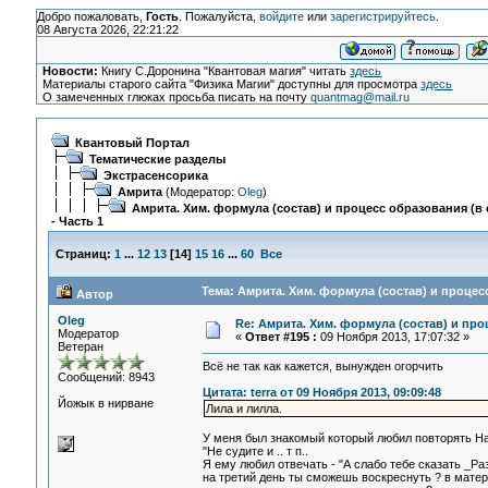
Добро пожаловать,
Гость
. Пожалуйста,
войдите
или
зарегистрируйтесь
.
08 Августа 2026, 22:21:22
Новости:
Книгу С.Доронина "Квантовая магия" читать
здесь
Материалы старого сайта "Физика Магии" доступны для просмотра
здесь
О замеченных глюках просьба писать на почту
quantmag@mail.ru
Квантовый Портал
Тематические разделы
Экстрасенсорика
Амрита
(Модератор:
Oleg
)
Амрита. Хим. формула (состав) и процесс образования (в 
- Часть 1
Страниц:
1
...
12
13
[
14
]
15
16
...
60
Все
Тема: Амрита. Хим. формула (состав) и процесс
Автор
Oleg
Re: Амрита. Хим. формула (состав) и про
Модератор
«
Ответ #195 :
09 Ноября 2013, 17:07:32 »
Ветеран
Всё не так как кажется, вынужден огорчить
Сообщений: 8943
Цитата: terra от 09 Ноября 2013, 09:09:48
Йожык в нирване
Лила и лилла.
У меня был знакомый который любил повторять Н
"Не судите и .. т п..
Я ему любил отвечать - "А слабо тебе сказать _Ра
на третий день ты сможешь воскреснуть ? в материа