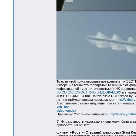
То есть чтоб поисследовать поведение этих БЕС
измерения (если это "аппараты" то они имеют фор
инфракрасной чувствительностью (+ ИК-подсветка
ВЫСОКОСКОРОСТНУЮ ВИДЕОКАМЕРУ
и вперёд
JOSE ESCAMILLA film - In this clip a ROD filmed by
летняя съёмка чревата насекомыми -
http://video.
А вот зимние съёмки надо ещё поискать - копаем :
YouTube
video.yandex
При минус 25С зимой например -
http://www.yout
3) Их разумность недоказана - они могут быть и 
приобретения опыта".
фильм «Rods!» (Стержни) режиссера Stasi Kea