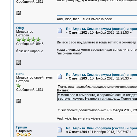
Да и правда))))))) А потому надо посты про видим
Сообщений: 1811
Audi, vide, tace - si vis vivere in pace.
Oleg
Re: Амрита. Хим. формула (состав) и про
Модератор
«
Ответ #202 :
10 Ноября 2013, 11:21:53 »
Ветеран
Вы всё своё поудаляете и тогда тот кто в энкавэд
Сообщений: 8943
когда слишком много веселья надо вспомнить о том
Йожык в нирване
"не очень мало"
terra
Re: Амрита. Хим. формула (состав) и про
Модератор своей темы
«
Ответ #203 :
10 Ноября 2013, 11:28:33 »
Ветеран
Погуглила паранойю..народное мнение-понравило
Сообщений: 1811
Цитата:
У меня все в комплекте, и паранойя есть и следят
вертолет кружит. Неавно в гугл зашел... Понял, е
«
Последнее редактирование: 10 Ноября 2013, 20:
Audi, vide, tace - si vis vivere in pace.
Гриша
Re: Амрита. Хим. формула (состав) и про
Старожил
«
Ответ #204 :
11 Ноября 2013, 13:07:47 »