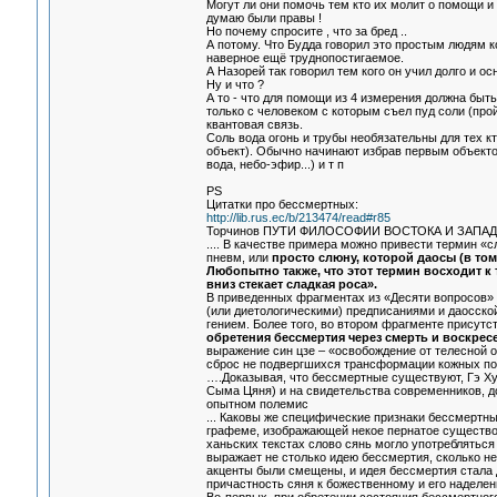
Могут ли они помочь тем кто их молит о помощи и ка
думаю были правы !
Но почему спросите , что за бред ..
А потому. Что Будда говорил это простым людям ко
наверное ещё труднопостигаемое.
А Назорей так говорил тем кого он учил долго и о
Ну и что ?
А то - что для помощи из 4 измерения должна быть
только с человеком с которым съел пуд соли (пройд
квантовая связь.
Соль вода огонь и трубы необязательны для тех кт
объект). Обычно начинают избрав первым объекто
вода, небо-эфир...) и т п
PS
Цитатки про бессмертных:
http://lib.rus.ec/b/213474/read#r85
Торчинов ПУТИ ФИЛОСОФИИ ВОСТОКА И ЗАПАДА 
.... В качестве примера можно привести термин «с
пневм, или
просто слюну, которой даосы (в то
Любопытно также, что этот термин восходит к т
вниз стекает сладкая роса».
В приведенных фрагментах из «Десяти вопросов» 
(или диетологическими) предписаниями и даосско
гением. Более того, во втором фрагменте присутс
обретения бессмертия через смерть и воскресе
выражение син цзе – «освобождение от телесной о
сброс не подвергшихся трансформации кожных пок
….Доказывая, что бессмертные существуют, Гэ Хун
Сыма Цяня) и на свидетельства современников, д
опытном полемис
... Каковы же специфические признаки бессмертны
графеме, изображающей некое пернатое существо 
ханьских текстах слово сянь могло употребляться
выражает не столько идею бессмертия, сколько н
акценты были смещены, и идея бессмертия стала 
причастность сяня к божественному и его наделе