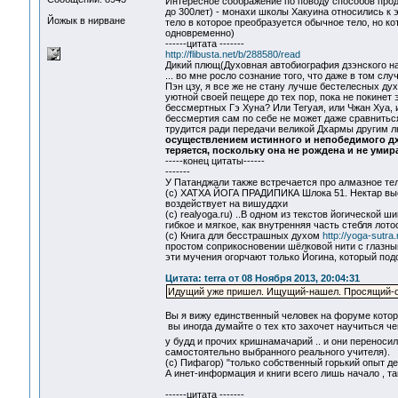
Интересное соображение по поводу способов продл
до 300лет) - монахи школы Хакуина относились к
Йожык в нирване
тело в которое преобразуется обычное тело, но 
одновременно)
------цитата -------
http://flibusta.net/b/288580/read
Дикий плющ(Духовная автобиография дзэнского на
... во мне росло сознание того, что даже в том с
Пэн цзу, я все же не стану лучше бестелесных дух
уютной своей пещере до тех пор, пока не покинет 
бессмертных Гэ Хуна? Или Тегуая, или Чжан Хуа, 
бессмертия сам по себе не может даже сравниться
трудится ради передачи великой Дхармы другим л
осуществлением истинного и непобедимого дхар
теряется, поскольку она не рождена и не умир
-----конец цитаты------
-------
У Патанджали также встречается про алмазное тело 
(с) ХАТХА ЙОГА ПРАДИПИКА Шлока 51. Нектар высво
воздействует на вишуддхи
(с) realyoga.ru) ..В одном из текстов йогической 
гибкое и мягкое, как внутренняя часть стебля лот
(с) Книга для бесстрашных духом
http://yoga-sutra
простом соприкосновении шёлковой нити с глазным
эти мучения огорчают только Йогина, который подо
Цитата: terra от 08 Ноября 2013, 20:04:31
Идущий уже пришел. Ищущий-нашел. Просящий-обр
Вы я вижу единственный человек на форуме которы
вы иногда думайте о тех кто захочет научиться че
у будд и прочих кришнамачарий .. и они переноси
самостоятельно выбранного реального учителя).
(с) Пифагор) "только собственный горький опыт 
А инет-информация и книги всего лишь начало , та
------цитата -------