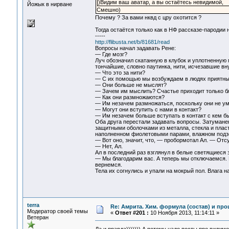
)Видим ваш аватар, а вы остаётесь невидимой,
Йожык в нирване
Смешно)
Почему ? За вами нквд с цру охотится ?
Тогда остаётся только как в НФ рассказе-пародии н
-----
http://flibusta.net/b/81681/read
Вопросы начал задавать Рене:
— Где мозг?
Луч обозначил скатанную в клубок и уплотненную 
тончайшие, словно паутинка, нити, исчезавшие вн
— Что это за нити?
— С их помощью мы возбуждаем в людях приятные 
— Они больше не мыслят?
— Зачем им мыслить? Счастье приходит только бл
— Как они размножаются?
— Им незачем размножаться, поскольку они не ум
— Могут они вступить с нами в контакт?
— Им незачем больше вступать в контакт с кем бы
Оба друга перестали задавать вопросы. Затумане
защитными оболочками из металла, стекла и пласти
наполненном фиолетовыми парами, влажном подз
— Вот оно, значит, что, — пробормотал Ал. — Отс
— Нет, Ал.
Ал в последний раз взглянул в белые светящиеся з
— Мы благодарим вас. А теперь мы отключаемся. 
вернемся.
Тела их согнулись и упали на мокрый пол. Влага н
terra
Re: Амрита. Хим. формула (состав) и про
Модератор своей темы
«
Ответ #201 :
10 Ноября 2013, 11:14:11 »
Ветеран