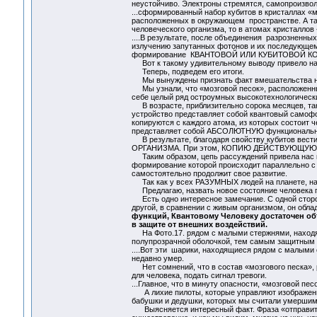
неустойчиво. Электроны стремятся, самопроизвол
...сформированный набор кубитов в кристаллах «
расположенных в окружающем пространстве. А так
человеческого организма, то в атомах кристаллов
....В результате, после объединения разрозненных
излучению запутанных фотонов и их последующем
формирование КВАНТОВОЙ ИЛИ КУБИТОВОЙ К
Вот к такому удивительному выводу привело на
Теперь, подведем его итоги.
Мы вынуждены признать факт вмешательства неи
Мы узнали, что «мозговой песок», расположенны
себе целый ряд остроумных высокотехнологическ
В возрасте, приблизительно сорока месяцев, так
устройство представляет собой квантовый самофо
копируются с каждого атома, из которых состоит ч
представляет собой АБСОЛЮТНУЮ функционал
В результате, благодаря свойству кубитов ве
ОРГАНИЗМА. При этом, КОПИЮ ДЕЙСТВУЮЩУЮ
Таким образом, цепь рассуждений привела нас к 
формирование которой происходит параллельно с
самостоятельно продолжит свое развитие.
Так как у всех РАЗУМНЫХ людей на планете, на
Предлагаю, назвать новое состояние человека
Есть одно интересное замечание. С одной сторон
другой, в сравнении с живым организмом, он обл
функций, Квантовому Человеку достаточен объ
в защите от внешних воздействий.
На Фото.17. рядом с малыми стержнями, находятс
полупрозрачной оболочкой, тем самым защитным
....Вот эти шарики, находящиеся рядом с малым
недавно умер.
Нет сомнений, что в состав «мозгового песка», р
для человека, подать сигнал тревоги.
...Главное, что в минуту опасности, «мозговой пе
А лихие пилоты, которые управляют изображенны
бабушки и дедушки, которых мы считали умершим
Выясняется интересный факт. Фраза «отправить