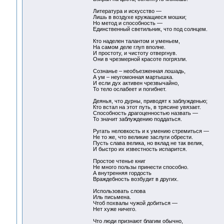
Литература и искусство —
Лишь в воздухе кружащиеся мошки;
Но метод и способность —
Единственный светильник, что под солнцем.
Кто наделен талантом и уменьем,
На самом деле глуп вполне.
И простоту, и чистоту отвергнув.
Они в чрезмерной красоте погрязли.
Сознанье – необъезженная лошадь,
А ум – неугомонная мартышка.
И если дух активен чрезвычайно,
То тело ослабеет и погибнет.
Деянья, что дурны, приводят к заблужденью;
Кто встал на этот путь, в трясине увязает.
Способность драгоценностью назвать —
То значит заблуждению поддаться.
Ругать неловкость и к умению стремиться —
Не то же, что великие заслуги обрести.
Пусть слава велика, но вклад не так велик,
И быстро их известность испарится.
Простое чтенье книг
Не много пользы принести способно.
А внутренняя гордость
Враждебность возбудит в других.
Использовать слова
Иль письмена.
Чтоб похвалы чужой добиться —
Нет хуже ничего.
Что люди признают благим обычно,