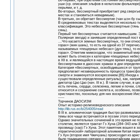
Во-первых, при обретении состояния бессмертног
уши (ср. описания эльфов в кельтском фольклоре
перьями, и т. д.
Во-вторых, бессмертный приобретает ряд сверхъе
местах и становиться невидимым).
В-третьих, он обретает бессмертие (чан шэн бу сы
В средневековых текстах выделяется несколько т
классификация. Это небесные бессмертные (тянь 
сянь).
Первый тип бессмертных считается наивысшим. Э
Полярная звезда) и занявшие определенный пост 
....Что касается земных бессмертных, то они отно
горах» (мин шань), то есть на одной из 37 перечи
называемых «пещерных небесах» (дун тянь), то е
горах». Отметим мимоходом, что знаменитый мир 
может быть отнесен к категории «пещерных небес
в XII в. и являющейся в настоящее время ведущей
бессмертными в даосских храмах в дни определен
Категория «бессмертных, освободившихся от трупа»
предполагает незавершенность процесса трансфор
смерти и знаменуется воскресением.[85] Иногда к
существовали определенные ритуалы), как, напри
диктатор Цао Цао (нач. III в.). В таком случае, в
есть печень, сердце, селезенка, легкие и почки,
относится и сохранение скелета и, особенно, поз
христианство, поскольку для них воскресение Ии
-----
Торчинов ДАОСИЗМ
Опыт историко-религиоведческого описания
http://lib.rus.ec/b/254005/read
В III в. алхимическая традиция быстро развивала
темы все чаще встречаются в поэзии этого периода
Однако значительных сочинений в это время не 
столетии, является трактат Гэ Хуна (284–343 или 
прозвищу (хао) Гэ Хуна. Этот памятник вошел в з
«практической» лабораторной алхимии Китая пери
Гэ Хун (второе имя Чжичуань) происходил из арис
было традиционно связано с южнокитайским даосс