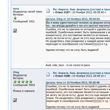
terra
Re: Амрита. Хим. формула (состав) и про
Модератор своей темы
«
Ответ #197 :
10 Ноября 2013, 09:28:48 »
Ветеран
Цитата: Oleg от 10 Ноября 2013, 09:04:54
Сообщений: 1811
Вы я вижу единственный человек на форуме котор
но.. вы иногда думайте о тех кто захочет научить
Ошибка..это не та причина по которой я удаляю 
ошибкой. Ошибочным может быть примыкание к мнен
конкретного) ,его постижение является истинным. 
мозгу ли (если есть) ,душе ли (что еще менее вер
Но разделяясь (при рождении) у каждой капли свой
переходят в газообразное состояние))))))))) и т.д.
Удаляю потому что не хочу быть видимой
Audi, vide, tace - si vis vivere in pace.
Oleg
Re: Амрита. Хим. формула (состав) и про
Модератор
«
Ответ #198 :
10 Ноября 2013, 09:48:10 »
Ветеран
Цитата: terra от 10 Ноября 2013, 09:28:48
Сообщений: 8943
Ошибка..это не та причина по которой я удаляю 
ошибкой. Ошибочным может быть примыкание к мне
Йожык в нирване
конкретного) ,его постижение является истинным.
их мозгу ли (если есть) ,душе ли (что еще менее
плане. Но разделяясь (при рождении) у каждой кап
переходят в газообразное состояние))))))))) и т.д.
Удаляю потому что не хочу быть видимой