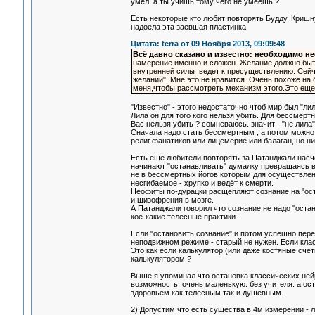
умел, а ты учишь тому чего не умеешь ?
Есть некоторые кто любит повторять Будду, Кришну
надоела эта заевшая пластинка
Цитата: terra от 09 Ноября 2013, 09:09:48
Всё давно сказано и известно: необходимо н
намерение именно и сложен. Желание должно быт
внутренней силы ведет к пресуществлению. Сейча
желаний". Мне это не нравится. Очень похоже на
меня,чтобы рассмотреть механизм этого.Это еще 
"Известно" - этого недостаточно чтоб мир был "лил
Лила он для того кого нельзя убить. Для бессмертн
Вас нельзя убить ? сомневаюсь. значит - "не лила"
Сначала надо стать бессмертным , а потом можно п
религ.фанатиков или лицемерие или балаган, но ни
Есть ещё любители повторять за Патанджали насчё
начинают "останавливать" думалку превращаясь в
не в бессмертных йогов которым для осуществлени
несгибаемое - хрупко и ведёт к смерти.
Неофиты по-дурацки расщепляют сознание на "оста
и шизофрения в мозге.
А Патанджали говорил что сознание не надо "оста
кое-какие телесные практики.
Если "остановить сознание" и потом успешно пер
неподвижном режиме - старый не нужен. Если кла
Это как если калькулятор (или даже костяные сч
калькулятором ?
Выше я упоминал что остановка классических ней
возможность. очень маленькую. без учителя. а ос
здоровьем как телесным так и душевным.
2) Допустим что есть существа в 4м измерении -