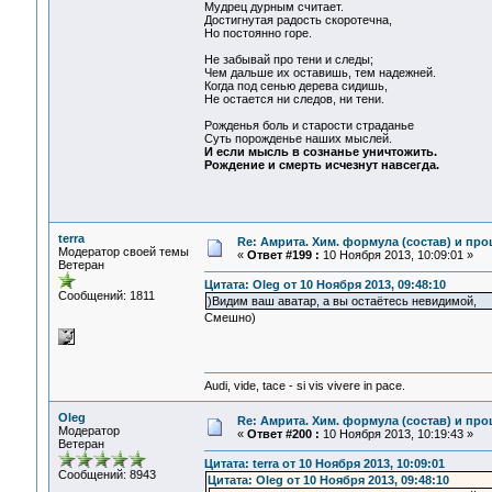
Мудрец дурным считает.
Достигнутая радость скоротечна,
Но постоянно горе.
Не забывай про тени и следы;
Чем дальше их оставишь, тем надежней.
Когда под сенью дерева сидишь,
Не остается ни следов, ни тени.
Рожденья боль и старости страданье
Суть порожденье наших мыслей.
И если мысль в сознанье уничтожить.
Рождение и смерть исчезнут навсегда.
terra
Re: Амрита. Хим. формула (состав) и про
Модератор своей темы
«
Ответ #199 :
10 Ноября 2013, 10:09:01 »
Ветеран
Цитата: Oleg от 10 Ноября 2013, 09:48:10
Сообщений: 1811
)Видим ваш аватар, а вы остаётесь невидимой,
Смешно)
Audi, vide, tace - si vis vivere in pace.
Oleg
Re: Амрита. Хим. формула (состав) и про
Модератор
«
Ответ #200 :
10 Ноября 2013, 10:19:43 »
Ветеран
Цитата: terra от 10 Ноября 2013, 10:09:01
Сообщений: 8943
Цитата: Oleg от 10 Ноября 2013, 09:48:10