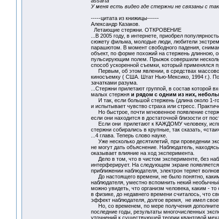
assarta
У меня есть видео где стержни не связаны с та
-----цитата из книжицы------
Александр Казаков.
Летающие стержни. ОТКРОВЕНИЕ
...В 2005 году, в интернете, приобрел популярнос
сюжету фильма, молодые люди, любители экстрема
парашютом. В момент свободного падения, снимаю
объект, по форме похожий на стержень длинною, 
пульсирующим полем. Прыжок совершили несколько
способ ускоренной съемки, который
Первым, об этом явлении, в средствах массово
киносъемку ( США. Штат Нью-Мексико, 1994 г.). 
зачатками разума.
...Стержни прилетают группой, в состав которой в
малых стержня
и рядом с одним из них, небол
И так, если большой стержень (длина около 1-го 
и испытывает чувство страха или стресс. Практич
Но быстрое, почти мгновенное появление стержн
если они находится в достаточной близости от по
Если они прилетают к КАЖДОМУ человеку, испыты
стержни собирались в крупные, так сказать, «стаи»
...4 глава. Теперь слово науке.
Уже несколько десятилетий, при проведении экс
не могут дать объяснение. Наблюдатель, находясь
оказывает влияние на ход эксперимента.
Дело в том, что в чистом эксперименте, без наб
интерферирует. На следующем экране появляется 
приближении наблюдателя, электрон теряет волнов
До настоящего времени, не было понятно, каким
наблюдателя, уместно вспомнить некий необычны
можно увидеть, что организм человека, каким - то
в физике, до недавнего времени считалось, что с
эффект наблюдателя, долгое время, не имел свое
Но, со временем, по мере получения дополнитель
последние годы, результаты многочисленных экс
уточнений к существующей теории квантовой меха