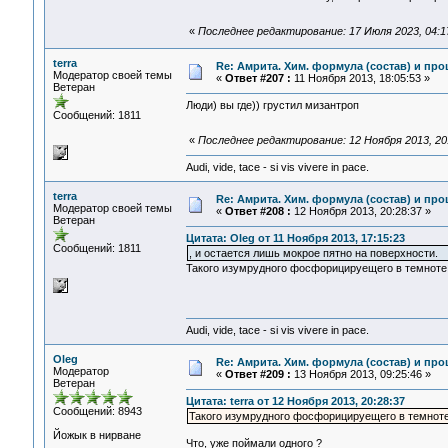
«
Последнее редактирование: 17 Июля 2023, 04:1
terra
Re: Амрита. Хим. формула (состав) и про
Модератор своей темы
«
Ответ #207 :
11 Ноября 2013, 18:05:53 »
Ветеран
Люди) вы где)) грустил мизантроп
Сообщений: 1811
«
Последнее редактирование: 12 Ноября 2013, 20:
Audi, vide, tace - si vis vivere in pace.
terra
Re: Амрита. Хим. формула (состав) и про
Модератор своей темы
«
Ответ #208 :
12 Ноября 2013, 20:28:37 »
Ветеран
Цитата: Oleg от 11 Ноября 2013, 17:15:23
Сообщений: 1811
, и остается лишь мокрое пятно на поверхности.
Такого изумрудного фосфорицируещего в темноте 
Audi, vide, tace - si vis vivere in pace.
Oleg
Re: Амрита. Хим. формула (состав) и про
Модератор
«
Ответ #209 :
13 Ноября 2013, 09:25:46 »
Ветеран
Цитата: terra от 12 Ноября 2013, 20:28:37
Сообщений: 8943
Такого изумрудного фосфорицируещего в темноте
Йожык в нирване
Что, уже поймали одного ?