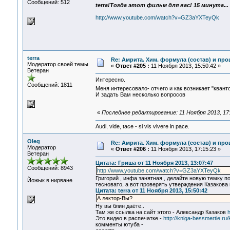
Сообщений: 512
terra!Тогда этот фильм для вас! 15 минута...
http://www.youtube.com/watch?v=GZ3aYXTeyQk
terra
Re: Амрита. Хим. формула (состав) и про
Модератор своей темы
«
Ответ #205 :
11 Ноября 2013, 15:50:42 »
Ветеран
Интересно.
Сообщений: 1811
Меня интересовало- отчего и как возникает "кван
И задать Вам несколько вопросов
«
Последнее редактирование: 11 Ноября 2013, 17:
Audi, vide, tace - si vis vivere in pace.
Oleg
Re: Амрита. Хим. формула (состав) и про
Модератор
«
Ответ #206 :
11 Ноября 2013, 17:15:23 »
Ветеран
Цитата: Гриша от 11 Ноября 2013, 13:07:47
Сообщений: 8943
http://www.youtube.com/watch?v=GZ3aYXTeyQk
Григорий , инфа занятная , делайте новую темку п
Йожык в нирване
тесновато, а вот проверять утверждения Казакова 
Цитата: terra от 11 Ноября 2013, 15:50:42
А лектор-Вы?
Ну вы блин даёте..
Там же ссылка на сайт этого - Александр Казаков
h
Это видео в распечатке -
http://kniga-bessmertie.ru/
комменты ютуба -