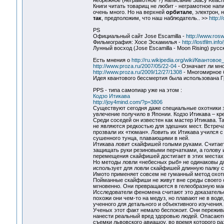
небрежное (неграмотное ?) написание Stacy Keac
Книги читать товарищ не любит - неграмотное нап
очень много. Но на верхней
орбитале
, электрон,
так
, предположим, что наш наблюдатель.. >>
http:/
PS
Официальный сайт Jose Escamilla -
http://www.rosw
Фильмография: Хосе Эскамилья -
http://lostfilm.in
Лунный восход (Jose Escamilla - Moon Rising) русс
Есть мнения о
http://ru.wikipedia.org/wiki/Квантов
http://www.proza.ru/2007/05/22-04
- Означает ли мн
http://www.proza.ru/2009/12/27/1308
- Многомирное 
Идея квантового бессмертия была использована Гp
PPS - типа самопиар уже на этом :
Кодзо Итикава
http://joy4mind.com/?p=3806
Существуют сегодня даже специальные охотники 
увлечение получило в Японии. Кодзо Итикава – к
Среди соседей он известен как мастер Итикава. Т
не являются редкостью для здешних мест. Встреч
прозвали их «тюман». Ловить их Итикава учился с
сушенного тунца, плавающими в ней.
Итикава ловит скайфишей голыми руками. Считает
защищать руки резиновыми перчатками, а голову и
перемещения скайфишей достигает в этих местах 3
Но методы ловли «небесных рыб» не одинаковы дл
использует для ловли скайфишей длинную палку с
Имото применяет совсем не гуманный метод охоты
Пойманные скайфиши не живут вне среды своего о
мгновенно. Они превращаются в гелеобразную масс
Исследователи феномена считают это доказательс
похожи они чем-то на медуз, но плавают не в воде
ученного для детального и объективного изучения.
Ученых этот факт немало беспокоит. Они пережива
нанести реальный вред здоровью людей. Опасаютс
съемки львовского авиашоу, во время которого ра