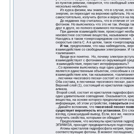
из пунктов ревизии, говорится, что свободный эле
несколько необычно.
Из курса физики, мы знаем, что в случае, если 
энергию, он переходит на верхнюю орбиталь. Но 
самостоятельно, излучить фотон и вернутся на п
До недавних пор считалось, что в отличие от эл
фотоном. Но выяснилось что это не так. Иногда т
друг в друге, но полного взаимного поглощения не
При данном взаимодействии, происходит необычн
неизвестное состояние вещества, называемое «фо
Находясь в таком «энергозарядовом состоянии», э
скоростью света С. А в целом, такое «энергозаря
И так
, предположим, что наш наблюдатель, вер
взаимодействие со свободными электронами. И та
«залипание».
Вроде все понятно. Но, почему электрон вступае
взаимодействует с фотонами из окружающей среды
взаимодействия, перестает интерферировать?
...Со временем выяснилась еще одна удивительна
является единственным объектом, способным к све
взаимодействие или, так называемое, «залипание
...песчинки «мозгового песка» состоят из отложен
Оба состава, в песчинках «мозгового песка», рас
Верхний слой (1), состоящий из кристаллов гидро
алмаза.
Второй слой, состоит из кристаллов гидрофосфата
одно удивительное совпадение. Оказывается, кри
вещества, на основе которого предполагается соз
информации, об этом устройстве,
говориться
оче
...Давайте вспомним, что
«мозговой песок» появ
существует вероятность его установки.
Его сло
взгляд, сумасшедший вывод. Если, все же, «мозго
получить свойства, которыми он обладает?
Предположим, что молекулы кристаллов гидроф
ЭПИФИЗА, проходят предварительную подготовку.
Атомы кристаллов гидрофосфата натрия, прину
соответствующие фотоны. В момент поглощения, э