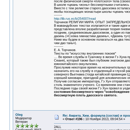
после физической смерти «плотского» тела (свое
В школе «цюань чжэнь» бессмертными считались п
Вместе с тем реликтом старого даосизма осталас
якобы посещающих монастыри школы «цюань чжэ
-------
http://lib.rus.ec/b/254007/read
Тоpчинов РЕЛИГИИ МИPА: ОПЫТ ЗАПPЕДЕЛЬНОГО 
В мавандуйских текстах излагаются и такие идеи 
представлена вполне разработанная теория пневмы
поздним, средневековым даосизмом, а один из па
даоинь («Схема гимнастики даоинь», «Даоинь ту»)
Ниже мы будем в основном полагаться на два тек
чжи дао тань»).
--------
Е. А. Торчинов.
Тексты по "искусству внутренних покоев"
.... Во время службы в Гуанчжоу в жизни Гэ Хуна
Сюаня), который также был глубоким знатоком дао
южнокитайского оккультизма.
Прослужив некоторое время на незначительных гр
назначить его на службу в отдаленный и глухой р
северного Вьетнама (тогда китайской провинции Ц
хорошей киновари, пригодной для алхимических о
Получив согласие императора, Гэ Хун отправляетс
столь знаменитого ученого. Со временем они стан
Последние годы своей жизни Гэ Хун провел в уед
состояния бессмертного через "освобождение от
бессмертную плоть даосского святого.
Oleg
Re: Амрита. Хим. формула (состав) и про
Модератор
«
Ответ #196 :
10 Ноября 2013, 09:04:54 »
Ветеран
2ALL
Сообщений: 8943