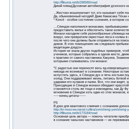
http://flibusta.net/b/288580/read
Дикий плющ(Духовная автобиография дзэнского на
...Жестоко мошенничает тот, кто называет себя по
Да, обыкновенный негодяй! Даже Камасака Тёхан 
* Кэнсё - особое состояние сознания, в котором 
....Сёиндзи наполнился монахами, прибывавшими в
предоставить жилье и обеспечить такое количеств
Монахи находили себе разнообразные убежища на 
вокруг, они превратили окрестные леса и холмы в
после чего они должны были отправиться на поис
домов. В этих помещениях им следовало пребывать
медитации-дзадзэн.
История не знала других подобных примеров, чтоб
учеников, которые собрались в одном месте, дви
к практике от самого наставника Хакуина. Знамени
которыми сталкивались эти монахи:
"С радостью они переносят весь яд извергающихся
никогда не возникает в сознании. Некоторые остаю
испустить здесь, в Сёиндзи дух и лечь костьми п
холод. Они поддерживают жизнь, питаясь ботвой и
ударами его кулаков и палки. Все, что они видят, 
Приходящие в Сёиндзи монахи обладают красотой С
становятся столь же тощи и измождены, как Ду Фу 
мгновение в Сёиндзи хоть один из этих монахов, е
-----конец цитаты------
PS
В дзен для квантового слияния с сознанием дзенск
http://ki-moscow.narod.ru/litra/zen/sheng-yen/sheng-
http://flibusta.net/b/173184/read
Основная цель автора — помочь читателю приобре
в сознание чаньских наставников — их переживани