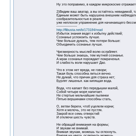
Ну это поправимо, в каждом микрокосме отражаетс
2)Видим ваш аватар, а вы остаётесь невидимой, т
Единым может быть нарушена внешним наблюдателе
сообразительностью в реале
уже неплохое упражнение для начинающего бессме
-----------------
http://flibusta.net/b/173184/read
Избыток знания ведет к избытку действий;
Сознанье успокоить лучше.
Чем больше думать, тем потери больше:
Объединить сознанье лучше.
Чрезмерность мыслей волю ослабляет.
Чем больше знаешь, тем мутней сознанье.
А мрак сознанья порождает помраченья.
И слабость воли нарушает Дао.
Что в этом нет вреда, не говори;
Такая боль способна литься вечно.
Не думай, что причин для страха нет;
Бурлят лишенья. как кипящая вода.
Вода, что капает без передышки малой,
Собой четыре моря напитает.
Не стертые мельчайшие пылинки
Пятью вершинами способны стать,
О, ветви береги, чтоб уцелели корни;
Хотя и мелочь, это не пустяк.
Закрой все семь отверстий
И отключи шесть чувств.
Не обращай внимания на формы;
И звукам не внимай.
Внимая звукам, можешь ты оглохнуть.
Взирая на цвета, ослепнуть можешь.