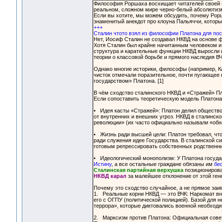
Философия Роршаха восхищает читателей своей б
реальном, сложном мире черно-белый абсолютизм
Если вы хотите, мы можем обсудить, почему Рор
знаменитый анекдот про клоуна Пальяччи, которы
+++
Сталин чтото взял из философии Платона для по
Нет, Иосиф Сталин не создавал НКВД на основе 
Хотя Сталин был крайне начитанным человеком и 
структура и карательные функции НКВД выросли и
теории о классовой борьбе и прямого наследия ВЧ
Однако многие историки, философы (например, Ка
чисток отмечали поразительное, почти пугающее
государством» Платона. [1]
В чём сходство сталинского НКВД и «Стражей» П
Если сопоставить теоретическую модель Платона 
• Идея касты «Стражей»: Платон делил общество 
от внутренних и внешних угроз. НКВД в сталинс
революции» (их часто официально называли «обн
• Жизнь ради высшей цели: Платон требовал, что
ради служения идее Государства. В сталинской с
готовым репрессировать собственных родственник
• Идеологический монополизм: У Платона госуд
Истину
, а все остальные граждане обязаны им
бе
Сталинская партийная верхушка
позиционирова
НКВД карал
за малейшее отклонение от этой ген
Почему это сходство случайное, а не прямое за
1. Реальные корни НКВД — это ВЧК: Наркомат вн
его с ОГПУ (политической полицией). Базой для 
террора», которые диктовались военной необходи
2. Марксизм против Платона: Официальная сов