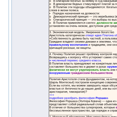
o В олигархии богатых за неявку в суд наказываю
o В демократии бедных стимулируют платой за по
o В Политии эти подходы объединяются: богатых 
слоев в жизни полиса.
• Порядок назначения на должности:
o Демократический принцип — это жеребьевка (в
o Олигархический принцип — это выборы по высо
o В Политии применяется синтез:
должности за
установлен на очень низком, доступном для сред
________________________________________
3. Экономическая модель: Умеренное богатство
Аристотель категорически
отверг идею Платона о
«Собственность должна быть частной, а пользов
Граждане владеют своими домами и землями, что 
правильному воспитанию
и традициям, они ох
кричащей роскоши, ни нищеты.
________________________________________
4. Почему Полития решает проблему контроля на
Возвращаясь к вопросу «Кто устережет самих сто
и численный перевес среднего класса
.
В Политии власть принадлежит не конкретным лич
составляет большинство и держит в руках
оружи
физически не могут узурпировать власть
или п
вооруженным
гражданским большинством
.
________________________________________
Полития Аристотеля стала фундаментом, на котор
Шарль Монтескьё) построили концепцию современ
Если вы хотите, мы можем завершить наше обсужд
властью от Античности до наших дней, или вы хо
аристократия, тимократия)?
+++
подробнее разобрать философию
Роршах
а
Философия Роршаха (Уолтера Ковача) — одна из 
представляет собой радикальный сплав объективи
В отличие от большинства супергероев, которые
бессмысленное пространство, где порядок и спр
________________________________________
1. Моральный абсолютизм: Мир черно-белых крас