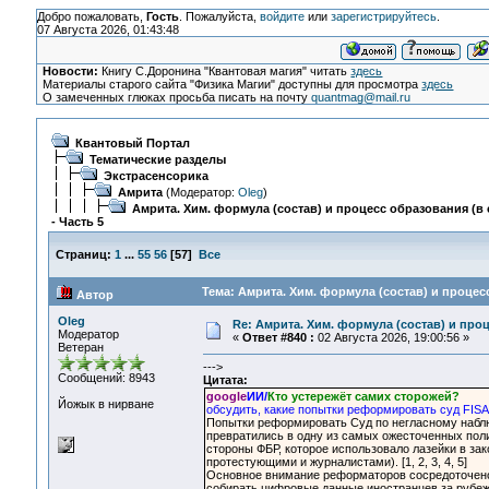
Добро пожаловать,
Гость
. Пожалуйста,
войдите
или
зарегистрируйтесь
.
07 Августа 2026, 01:43:48
Новости:
Книгу С.Доронина "Квантовая магия" читать
здесь
Материалы старого сайта "Физика Магии" доступны для просмотра
здесь
О замеченных глюках просьба писать на почту
quantmag@mail.ru
Квантовый Портал
Тематические разделы
Экстрасенсорика
Амрита
(Модератор:
Oleg
)
Амрита. Хим. формула (состав) и процесс образования (в 
- Часть 5
Страниц:
1
...
55
56
[
57
]
Все
Тема: Амрита. Хим. формула (состав) и процесс
Автор
Oleg
Re: Амрита. Хим. формула (состав) и проц
Модератор
«
Ответ #840 :
02 Августа 2026, 19:00:56 »
Ветеран
--->
Сообщений: 8943
Цитата:
google
ИИ/
Кто устережёт самих сторожей?
Йожык в нирване
обсудить, какие попытки реформировать суд FIS
Попытки реформировать Суд по негласному наблюд
превратились в одну из самых ожесточенных пол
стороны ФБР, которое использовало лазейки в за
протестующими и журналистами). [1, 2, 3, 4, 5]
Основное внимание реформаторов сосредоточено н
собирать цифровые данные иностранцев за рубеж