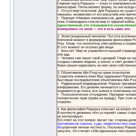
Главная черта Роршаха — отказ от компромиссов
философию. Пятна меняют форму, но они всегда с
• Отсутствие полутонов: Для Роршаха не сущест
наказано, независимо от его масштаба или причин
• Принцип «Никаких компромиссов, даже перед ли
ложь Озимандиаса спасла мир от ядерной войны,
единственный, кто отказывается соучаствова
компромисс со злом — это и есть само зло.
________________________________________
2. Экзистенциальный нигилизм: Пустота вселенно
Ключевой момент в формировании философии Рор
Рош. Узнав, что похититель убил ребенка и скор
В этот момент он осознал две вещи:
• Бога нет: Мир не управляется высшей справедли
или ада.
• Человек сам пишет свой сценарий: Глядя на гор
создана самими людьми, а значит, и свет должен 
Ковач решил нарисовать на нем свою собственну
________________________________________
3. Объективизм Айн Рэнд на грани психопатии
Создатель комикса Алан Мур задумывал Роршаха 
был ярым последователем объективизма Айн Рэн
• Радикальный индивидуализм: Роршах презирает
конформизме. Его дневник начинается со знамени
поднимется до пояса, все шлюхи и политиканы посм
• Психологическое отчуждение: Презирая челове
человеческих прав (права на правду). При этом о
социума.
________________________________________
4. Как философия Роршаха отвечает на вопрос 
В контексте дилеммы «Кто устережёт самих стор
не контролирует.
Его ответ на этот вопрос звучит так: сторожа до
противовесов (законы, суды, правительство) кор
без
упречная личная честность. Поскольку Роршах
запугать. Он считает себя идеальным «инструмент
________________________________________