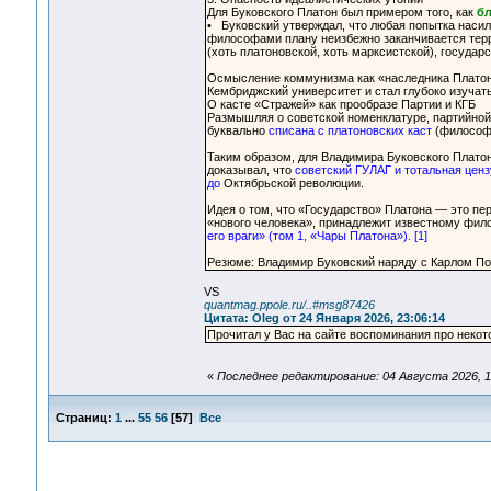
Для Буковского Платон был примером того, как
бл
• Буковский утверждал, что любая попытка наси
философами плану неизбежно заканчивается терро
(хоть платоновской, хоть марксистской), государ
Осмысление коммунизма как «наследника Платона»
Кембриджский университет и стал глубоко изучат
О касте «Стражей» как прообразе Партии и КГБ
Размышляя о советской номенклатуре, партийной
буквально
списана с платоновских каст
(философы
Таким образом, для Владимира Буковского Платон
доказывал, что
советский ГУЛАГ и тотальная цен
до
Октябрьской революции.
Идея о том, что «Государство» Платона — это пе
«нового человека», принадлежит известному фи
его враги» (том 1, «Чары Платона»). [1]
Резюме: Владимир Буковский наряду с Карлом По
VS
quantmag.ppole.ru/..#msg87426
Цитата: Oleg от 24 Января 2026, 23:06:14
Прочитал у Вас на сайте воспоминания про некотор
«
Последнее редактирование: 04 Августа 2026, 1
Страниц:
1
...
55
56
[
57
]
Все