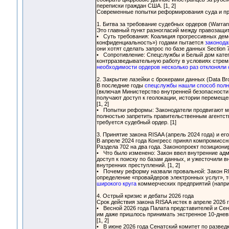
переписки граждан США. [1, 2]
Современные попытки реформирования суда и про
1. Битва за требование судебных ордеров (Warran
Это главный пункт разногласий между правозащит
• Суть требования: Коалиция прогрессивных дем
конфиденциальность») годами пытается
законода
они хотят сделать запрос по базе данных Section 
• Сопротивление: Спецслужбы и Белый дом катего
контрразведывательную работу в условиях стреми
необходимости ордеров несколько раз отклоняли 
2. Закрытие лазейки с брокерами данных (Data Bro
В последние годы
спецслужбы нашли способ полн
(включая Министерство внутренней безопасности
получают доступ к геолокации, истории перемеще
[1, 2]
• Попытки реформы: Законодатели продвигают 
полностью запретить правительственным агентст
требуется судебный ордер. [1]
3. Принятие закона RISAA (апрель 2024 года) и его
В апреле 2024 года Конгресс принял компромиссный
Раздела 702 на два года. Законопроект позицион
• Что было изменено: Закон ввел внутренние ад
доступ к поиску по базам данных, и ужесточили 
внутренних преступлений. [1, 2]
• Почему реформу назвали провальной: Закон R
определение «провайдеров электронных услуг», 
широкого круга
коммерческих предприятий (наприм
4. Острый кризис и дебаты 2026 года
Срок действия закона RISAA истек в апреле 2026 г
• Весной 2026 года Палата представителей и Сена
им даже пришлось принимать экстренное 10-днев
[1, 2]
• В июне 2026 года Сенатский комитет по разведк