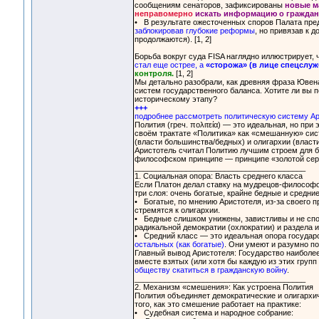
сообщениям сенаторов, зафиксированы
новые м
неправомерно
искать информацию о гражда
• В результате ожесточенных споров Палата пред
заблокировав глубокие реформы
, но привязав к 
продолжаются). [1, 2]
Борьба вокруг суда FISA наглядно иллюстрирует, 
стал еще острее, а
«сторожа» (в лице спецслуж
контроля.
[1, 2]
Мы детально разобрали, как древняя фраза Ювен
систем государственного баланса. Хотите ли вы п
историческому этапу?
+++
подробнее рассмотреть политическую систему Ар
Полития (греч. πολιτεία) — это идеальная, но пр
своём трактате «Политика» как «смешанную» сис
(власти большинства/бедных) и олигархии (власт
Аристотель считал Политию лучшим строем для бо
философском принципе — принципе «золотой сер
________________________________________
1. Социальная опора: Власть среднего класса
Если Платон делал ставку на мудрецов-философов
три слоя: очень богатые, крайне бедные и средние
• Богатые, по мнению Аристотеля, из-за своего п
стремятся к олигархии.
• Бедные слишком унижены, завистливы и не спо
радикальной демократии (охлократии) и раздела 
• Средний класс — это идеальная опора государ
остальных (как богатые)
. Они умеют и разумно по
Главный вывод Аристотеля: Государство наиболее 
вместе взятых (или хотя бы каждую из этих групп
обществу скатиться в гражданскую войну
.
________________________________________
2. Механизм «смешения»: Как устроена Полития
Полития объединяет демократические и олигархи
того, как это смешение работает на практике:
• Судебная система и народное собрание: