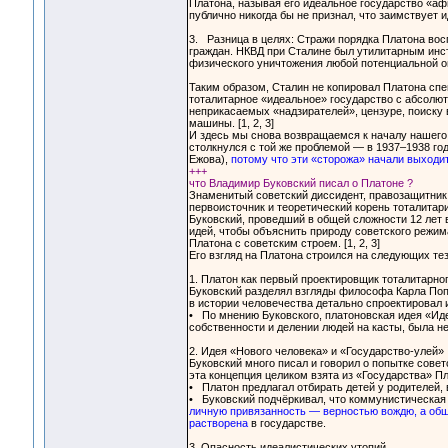
Платона, называя его идеальное государство «аф
публично никогда бы не признал, что заимствует 
3. Разница в целях: Стражи порядка Платона вос
граждан. НКВД при Сталине был утилитарным инс
физического уничтожения любой потенциальной оппоз
Таким образом, Сталин не копировал Платона спец
тоталитарное «идеальное» государство с абсолю
неприкасаемых «надзирателей», цензуре, поиску 
машины. [1, 2, 3]
И здесь мы снова возвращаемся к началу нашего 
столкнулся с той же проблемой — в 1937–1938 го
Ежова),
потому что эти «сторожа» начали выходит
+++
что Владимир Буковский писал о Платоне ?
Знаменитый советский диссидент, правозащитни
первоисточник и теоретический корень тоталитар
Буковский, проведший в общей сложности 12 лет 
идей, чтобы объяснить природу советского режим
Платона с советским строем. [1, 2, 3]
Его взгляд на Платона строился на следующих тез
1. Платон как первый проектировщик тоталитарно
Буковский разделял взгляды философа Карла Попп
в истории человечества детально спроектировал и
• По мнению Буковского, платоновская идея «Иде
собственности и делении людей на касты, была не
2. Идея «Нового человека» и «Государство-улей»
Буковский много писал и говорил о попытке сове
эта концепция целиком взята из «Государства» Пла
• Платон предлагал отбирать детей у родителей, 
• Буковский подчёркивал, что коммунистическая 
личную привязанность — верностью вождю, а общ
растворена
в государстве.
3. Опасность идеалистических утопий